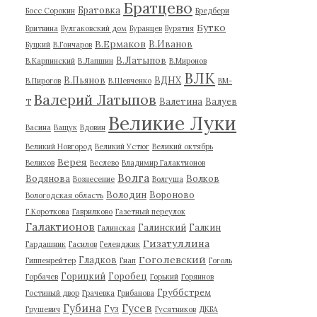
Братцево
Братовка
Босс Сорокин
Бредбери
Бутко
Бритвина
Булгаковский дом
Буранцев
Бурятия
В.Ермаков
В.Иванов
Буцкий
В.Гончаров
В.Латыпов
В.Карпинский
В.Лапшин
В.Миронов
ВЛК
В.Пьянов
ВДНХ
В.Пирогов
В.Шевченко
ВМ-
Валерий Латыпов
Валетина
Валуев
Т
Великие Луки
Васина
Ващук
Вдовин
Великий Новгород
Великий Устюг
Великий октябрь
Верея
Велихов
Веслево
Владимир Галактионов
Волга
Водянова
Волков
Вознесение
Волгуша
Володин
Вороново
Вологодская область
Г.Короткова
Гаврилково
Газетный переулок
Галактионов
Галинский
Галкин
Галинская
Гизатуллина
Гардашник
Гасилов
Геленджик
Гоголевский
Гладков
Гиппенрейтер
Гнап
Гоголь
Горицкий
Горобец
Горбачев
Горький
Горяинов
Груббстрем
Гостиный двор
Грачевка
Грибанова
Губина
Гусев
Гуз
Грушевич
Гусятников
ДКБА