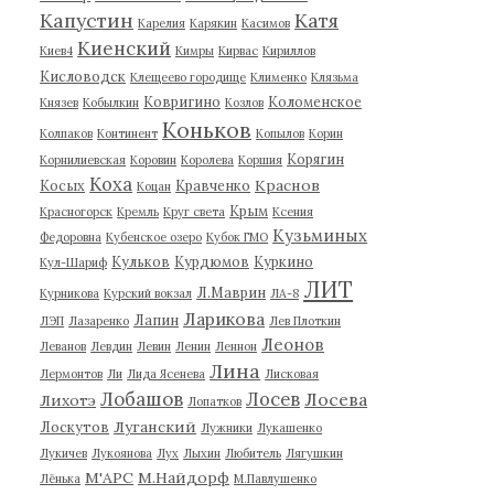
Капустин
Катя
Карелия
Карякин
Касимов
Киенский
Киев4
Кимры
Кирвас
Кириллов
Кисловодск
Клещеево городище
Клименко
Клязьма
Ковригино
Коломенское
Князев
Кобылкин
Козлов
Коньков
Колпаков
Континент
Копылов
Корин
Корягин
Корнилиевская
Коровин
Королева
Коршия
Коха
Краснов
Косых
Кравченко
Коцан
Крым
Красногорск
Кремль
Круг света
Ксения
Кузьминых
Федоровна
Кубенское озеро
Кубок ГМО
Кульков
Курдюмов
Куркино
Кул-Шариф
ЛИТ
Л.Маврин
Курникова
Курский вокзал
ЛА-8
Ларикова
Лапин
ЛЭП
Лазаренко
Лев Плоткин
Леонов
Леванов
Левдин
Левин
Ленин
Леннон
Лина
Лермонтов
Ли
Лида Ясенева
Лисковая
Лобашов
Лосев
Лосева
Лихотэ
Лопатков
Луганский
Лоскутов
Лужники
Лукашенко
Лукичев
Лукоянова
Лух
Лыхин
Любитель
Лягушкин
М'АРС
М.Найдорф
Лёнька
М.Павлушенко