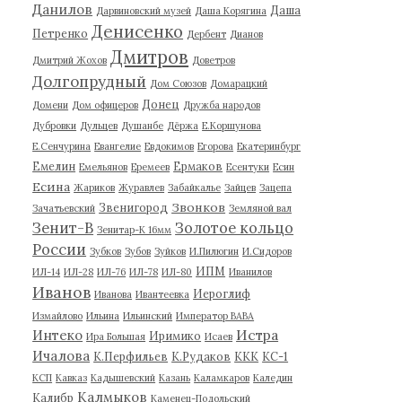
Данилов
Даша
Дарвиновский музей
Даша Корягина
Денисенко
Петренко
Дербент
Дианов
Дмитров
Дмитрий Жохов
Доветров
Долгопрудный
Дом Союзов
Домарацкий
Донец
Домени
Дом офицеров
Дружба народов
Дубровки
Дульцев
Душанбе
Дёржа
Е.Коршунова
Е.Сенчурина
Евангелие
Евдокимов
Егорова
Екатеринбург
Емелин
Ермаков
Емельянов
Еремеев
Есентуки
Есин
Есина
Жариков
Журавлев
Забайкалье
Зайцев
Зацепа
Звонков
Звенигород
Зачатьевский
Земляной вал
Зенит-В
Золотое кольцо
Зенитар-К 16мм
России
Зубков
Зубов
Зуйков
И.Пилюгин
И.Сидоров
ИПМ
ИЛ-14
ИЛ-28
ИЛ-76
ИЛ-78
ИЛ-80
Иванилов
Иванов
Иероглиф
Иванова
Ивантеевка
Измайлово
Ильина
Ильинский
Император ВАВА
Истра
Интеко
Иримико
Ира Большая
Исаев
Ичалова
К.Перфильев
К.Рудаков
ККК
КС-1
КСП
Кавказ
Кадышевский
Казань
Каламкаров
Каледин
Калмыков
Калибр
Каменец-Подольский