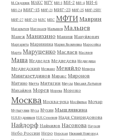
МАКС
МГУ
МИ-2
МИ-6
М.Сидорюк
МИ-1
МИ-4
МИГ-15
МИГ-23
МИ-24
МИГ-21
МИГ-25
МИГ-25ПУ
МФТИ
Маврин
МИГ-27
МИГ-29
МЛС
МПС
Мальцев
Магарычев
Магомаев
Малышев
Манихино
Маниш
Манеж
Мануйлович
Маринина
Маргарита
Мария Яковлевна
Маросейка
Маруценко
Маслаев
Марта
Масляев
Маша
Медведева
Медведев
Медведица
Меняйло
Медведский
Мезиано
Мещера
Мингазетдинов
Миронов
Миракс
Митягин
Митино
Митта
Миусы
Михаил Латыпов
Морев
Михайлов
Морозко
Морева
Москва
Мочар
Москва-река
Мосфильм
Мышлявкина
Мухин
Мутыгулин
Муха
Надя Спиридонова
Н.Н.Кудрявцев
Н.Н.Семенов
Найдорф
Насонова
Наймилов
Наумов
Небо России
Неро
Нерская
Нижний Новгород