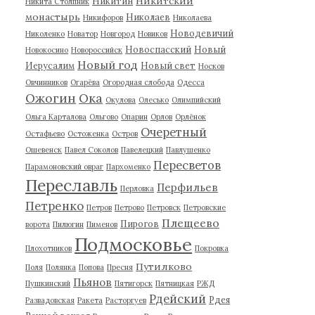
Никитский
Никитин
Никита Столпник
монастырь
Николаев
Никифоров
Николаева
Новодевичий
Николенко
Новатор
Новгород
Новиков
Новоспасский
Новый
Новокосино
Новороссийск
Новый год
Иерусалим
Новый свет
Носков
Овчинников
Огарёва
Огородная слобода
Одесса
Ожогин
Ока
Окулова
Олесько
Олимпийский
Ольга Карталова
Ольгово
Опарин
Орлов
Орлёнок
Очеретный
Остафьево
Остоженка
Остров
Ошевенск
Павел Соколов
Павелецкий
Павлушенко
Пересветов
Парамоновский овраг
Пархоменко
Переславль
Перфильев
Перловка
Петренко
Петров
Петрово
Петровск
Петровские
Плещеево
Пирогов
ворота
Пилюгин
Пименов
Подмосковье
Плохотников
Покровка
Путилково
Поля
Полянка
Попова
Пресня
Пьянов
Пушкинский
Пятигорск
Пятницкая
РЖД
Рдейский
Рдея
Развадовская
Ракета
Расторгуев