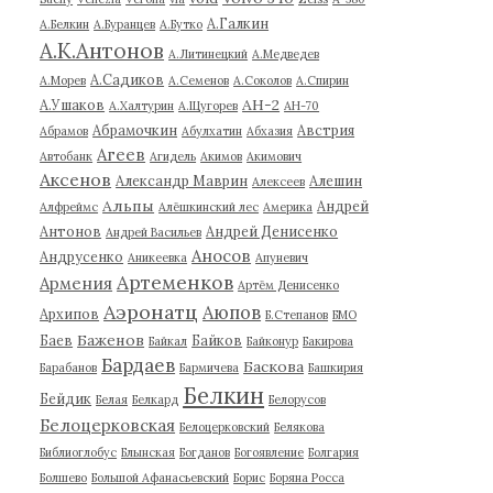
А.Галкин
А.Белкин
А.Буранцев
А.Бутко
А.К.Антонов
А.Литинецкий
А.Медведев
А.Садиков
А.Морев
А.Семенов
А.Соколов
А.Спирин
АН-2
А.Ушаков
А.Халтурин
А.Щугорев
АН-70
Абрамочкин
Австрия
Абрамов
Абулхатин
Абхазия
Агеев
Автобанк
Агидель
Акимов
Акимович
Аксенов
Александр Маврин
Алешин
Алексеев
Альпы
Андрей
Алфреймс
Алёшкинский лес
Америка
Антонов
Андрей Денисенко
Андрей Васильев
Аносов
Андрусенко
Аникеевка
Апуневич
Артеменков
Армения
Артём Денисенко
Аэронатц
Аюпов
Архипов
Б.Степанов
БМО
Баженов
Баев
Байков
Байкал
Байконур
Бакирова
Бардаев
Баскова
Барабанов
Бармичева
Башкирия
Белкин
Бейдик
Белая
Белкард
Белорусов
Белоцерковская
Белоцерковский
Белякова
Библиоглобус
Блынская
Богданов
Богоявление
Болгария
Болшево
Большой Афанасьевский
Борис
Боряна Росса