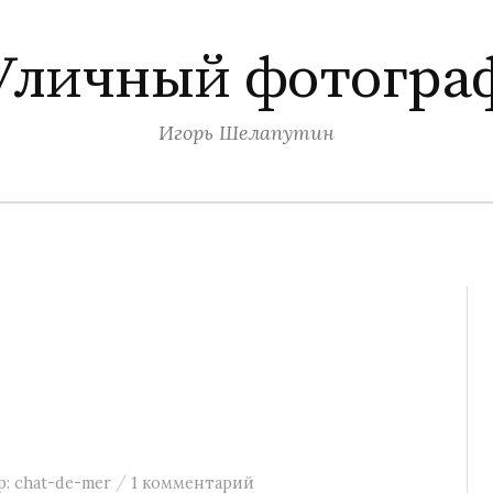
Уличный фотогра
Игорь Шелапутин
/
р:
chat-de-mer
1 комментарий