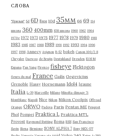
в
СЛОВА
ы
35мм
6D
69
10d
66
8мм
"Призыв"
5d
114
360
400mm
школа
838 школа
1960
1962
1964
1977
1980
1978
1975
1972
1973
1979
1970е
1981
1983
1989
1993
1985
1987
1988
1991
1992
1994
1996
Annecy
bokeh
1997
1998
Avignon
B-52
Canon 100/2.8
Chrysler
Daewoo
de Bruijn
Deutshland
Dresden
EOS M
fisheye
Flektogon
Espana
Fan Yang
Firenze
France
Gegevicius
Gailis
fleurs du mal
Idol4
Horsemann
Grenoble
Hassy
Igaune
Italia
L-39
Marceille
Milano
Minolta dimage 7i
Nikon Coolpix
Nice
Montblanc
Napoli
Nikon
Offroad
ORWO
Paris
Pentax ME
Orange
Padova
Peugeot
Praktica L
Praktica MTL
Phol
Pompei
Provost
Roma
Raymond Rutting
RSS
San Francisco
SONY ALPHA 7
Savin
Siena
Sirmione
Sony NEX-5T
Volvo 340
void
Suchy
Venezia
Verona
via
Zeiss
А-380