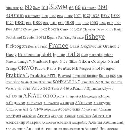
35мм
6D
360
69
10d
66
8мм
"Призыв"
5d
114 школа
400mm
1977
1978
1975
1972
1973
838 школа
1960
1962
1964
1970е
1980
1983
1989
1993
1979
1981
1985
1987
1988
1991
1992
1994
1996
1997
Annecy
bokeh
1998
Avignon
B-52
Canon 100/2.8
Chrysler
Daewoo
de Bruijn
fisheye
Deutshland
Dresden
EOS M
Espana
Fan Yang
Firenze
France
Flektogon
Gegevicius
Gailis
Grenoble
fleurs du mal
Italia
Idol4
Horsemann
Hassy
Igaune
L-39
Marceille
Milano
Nikon Coolpix
Nice
Minolta dimage 7i
Montblanc
Napoli
Nikon
Offroad
ORWO
Paris
Pentax ME
Phol
Pompei
Orange
Padova
Peugeot
Praktica L
Praktica MTL
Provost
Roma
Raymond Rutting
RSS
San
SONY ALPHA 7
Francisco
Savin
Siena
Sirmione
Sony NEX-5T
Suchy
Venezia
Volvo 340
void
Verona
via
Zeiss
А-380
А.Белкин
А.Буранцев
А.Бутко
А.К.Антонов
А.Галкин
А.Литинецкий
А.Медведев
А.Морев
А.Садиков
А.Ушаков
А.Семенов
А.Соколов
А.Спирин
А.Халтурин
АН-2
Абрамочкин
А.Щугорев
АН-70
Абрамов
Абулхатин
Абхазия
Аксенов
Агеев
Австрия
Автобанк
Агидель
Акимов
Акимович
Альпы
Александр Маврин
Алешин
Алексеев
Алфреймс
Алёшкинский
Андрей Антонов
Андрей Денисенко
лес
Америка
Андрей Васильев