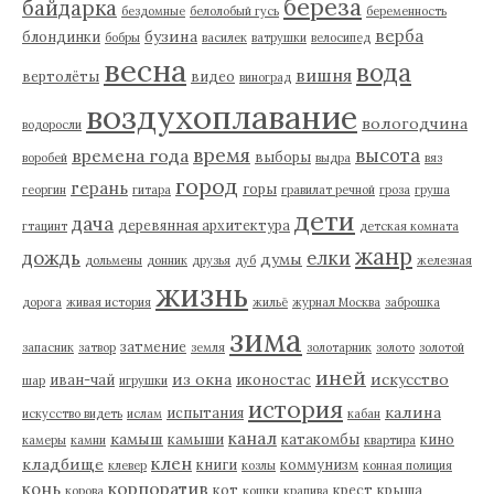
береза
байдарка
бездомные
белолобый гусь
беременность
верба
бузина
блондинки
бобры
василек
ватрушки
велосипед
весна
вода
вишня
вертолёты
видео
виноград
воздухоплавание
вологодчина
водоросли
время
высота
времена года
выборы
воробей
выдра
вяз
город
герань
горы
георгин
гитара
гравилат речной
гроза
груша
дети
дача
деревянная архитектура
гтацинт
детская комната
жанр
дождь
елки
думы
дольмены
донник
друзья
дуб
железная
жизнь
дорога
живая история
жильё
журнал Москва
заброшка
зима
затмение
запасник
затвор
земля
золотарник
золото
золотой
иней
из окна
искусство
иван-чай
иконостас
шар
игрушки
история
калина
испытания
искусство видеть
ислам
кабан
канал
камыш
камыши
катакомбы
кино
камеры
камни
квартира
клен
кладбище
книги
коммунизм
клевер
козлы
конная полиция
корпоратив
конь
кот
крест
крыша
корова
кошки
крапива