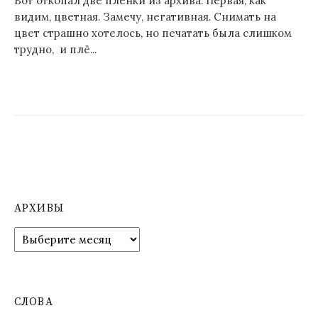
Вот откопал две плёнки из архива. Первая, как
видим, цветная. Замечу, негативная. Снимать на
цвет страшно хотелось, но печатать была слишком
трудно, и плё...
АРХИВЫ
А
р
х
и
в
СЛОВА
ы