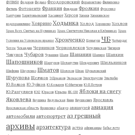
Феодоровский
ФУПМ50
Федоров
Федько
Ферапонтово
Филипенко
Франция
Фролкин
Фотоцентр
Фитиль
Фридман
Фурсенко
Херсон
Халтурин
Харитоньевский
Хасавюрт
Химки
Химкинское
Ходынка
Ховрино
Холод
Хохлов
водохранилище
Хорошево
Храм Всех Святых на Кулишках
Храм Святителя Николая в Клённиках
Храм
ЧБ
Хромченко
Успения на Успенском вражке
Ценькуш
Чатырдаг
Черников
Черноплеков
Чегем
Чекандин
Чечулинская
Чигирев
Чубаров
Шананин
Шапкин
Чикунов
Чувашия
Шаля
Шапиро
Шапошников
Шильников
Шаргунов
Шелапутин
Шендерович
Шматов
Шифрин
Шкуленко
Шолохов
Шпак
Шуваловский
Шурупова
Щелчков
Э.Ермаков
Экомасов
Электроугли
Эльтюбю
Ю.Волков
Ю.Зуйков
Ю.Козырев
Ю.Митягин
Ю.П.Петров
Яблоки на снегу
Ю.Разгуляев
Ю12
Юрасов
Юрьева
ЯК-130
Яковлева
Ярославль
Якушина
Яндульская
Янин
Янушкевич
авиация
авиамузей
Ярославская область
Ярошенко
абажур
аз грешный
автомобили
автопортрет
архивы
архитектура
астра
африканцы
бабье лето