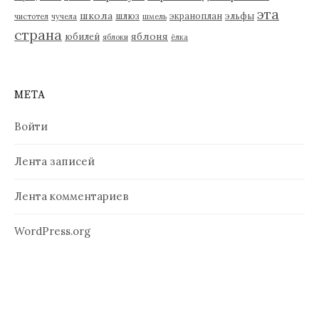
эта
школа
шлюз
экраноплан
эльфы
чистотел
чучела
шмель
страна
яблоня
юбилей
яблоки
ёлка
МЕТА
Войти
Лента записей
Лента комментариев
WordPress.org