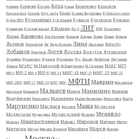
Коха
Краснов
Корягин
Косых
Кравченко
Коршия
Коцан
Крым
Красногорск
Кремль
Круг света
Ксения Федоровна
Кубенское озеро
Кузьминых
Кульков
Курдюмов
Куркино
Кубок ГМО
Кул-Шариф
ЛИТ
Л.Маврин
Курникова
Курский вокзал
ЛА-8
ЛЭП
Лазаренко
Ларикова
Лапин
Лев Плоткин
Леванов
Левдин
Левин
Ленин
Леннон
Лина
Леонов
Лихотэ
Лермонтов
Ли
Лида Ясенева
Лисковая
Лобашов
Лосев
Лосева
Луганский
Лоскутов
Лопатков
Лужники
Лукашенко
Лукичев
Лукоянова
Лух
Лыхин
Любитель
Лягушкин
М'АРС
М.Найдорф
МАКС
МГУ
Лёнька
М.Павлушенко
М.Сидорюк
МИГ-15
МИГ-23
МИ-2
МИ-6
МИ-1
МИ-4
МИ-24
МИГ-21
МИГ-25
МФТИ
Маврин
МИГ-25ПУ
МИГ-27
МИГ-29
МЛС
МПС
Магарычев
Мальцев
Манихино
Маниш
Манеж
Магомаев
Малышев
Маринина
Мануйлович
Маргарита
Мария Яковлевна
Маросейка
Марта
Маруценко
Маша
Маслаев
Медведев
Масляев
Меняйло
Медведева
Медведский
Медведица
Мезиано
Мингазетдинов
Миронов
Миракс
Митино
Мещера
Митта
Морев
Митягин
Михайлов
Миусы
Михаил Латыпов
Морева
Москва