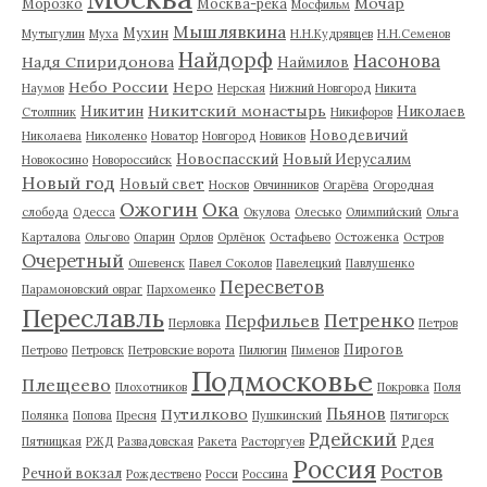
Мочар
Морозко
Москва-река
Мосфильм
Мышлявкина
Мухин
Мутыгулин
Муха
Н.Н.Кудрявцев
Н.Н.Семенов
Найдорф
Насонова
Надя Спиридонова
Наймилов
Небо России
Неро
Наумов
Нерская
Нижний Новгород
Никита
Никитский монастырь
Никитин
Николаев
Столпник
Никифоров
Новодевичий
Николаева
Николенко
Новатор
Новгород
Новиков
Новоспасский
Новый Иерусалим
Новокосино
Новороссийск
Новый год
Новый свет
Носков
Овчинников
Огарёва
Огородная
Ожогин
Ока
слобода
Одесса
Окулова
Олесько
Олимпийский
Ольга
Карталова
Ольгово
Опарин
Орлов
Орлёнок
Остафьево
Остоженка
Остров
Очеретный
Ошевенск
Павел Соколов
Павелецкий
Павлушенко
Пересветов
Парамоновский овраг
Пархоменко
Переславль
Петренко
Перфильев
Перловка
Петров
Пирогов
Петрово
Петровск
Петровские ворота
Пилюгин
Пименов
Подмосковье
Плещеево
Плохотников
Покровка
Поля
Пьянов
Путилково
Полянка
Попова
Пресня
Пушкинский
Пятигорск
Рдейский
Рдея
Пятницкая
РЖД
Развадовская
Ракета
Расторгуев
Россия
Ростов
Речной вокзал
Рождествено
Росси
Россина