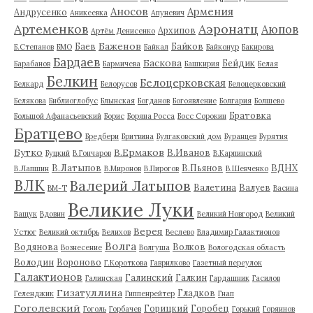
Аносов
Армения
Андрусенко
Аникеевка
Апуневич
Артеменков
Аэронатц
Аюпов
Архипов
Артём Денисенко
Баженов
Баев
Байков
Б.Степанов
БМО
Байкал
Байконур
Бакирова
Бардаев
Баскова
Бейдик
Барабанов
Бармичева
Башкирия
Белая
Белкин
Белоцерковская
Белкард
Белорусов
Белоцерковский
Белякова
Библиоглобус
Блынская
Богданов
Богоявление
Болгария
Болшево
Братовка
Большой Афанасьевский
Борис
Боряна Росса
Босс Сорокин
Братцево
Бредбери
Бритвина
Булгаковский дом
Буранцев
Бурятия
Бутко
В.Ермаков
В.Иванов
Буцкий
В.Гончаров
В.Карпинский
В.Латыпов
В.Пьянов
ВДНХ
В.Лапшин
В.Миронов
В.Пирогов
В.Шевченко
ВЛК
Валерий Латыпов
Валетина
Валуев
ВМ-Т
Васина
Великие Луки
Ващук
Вдовин
Великий Новгород
Великий
Верея
Устюг
Великий октябрь
Велихов
Веслево
Владимир Галактионов
Волга
Водянова
Волков
Вознесение
Волгуша
Вологодская область
Володин
Вороново
Г.Короткова
Гаврилково
Газетный переулок
Галактионов
Галинский
Галкин
Галинская
Гардашник
Гасилов
Гизатуллина
Гладков
Геленджик
Гиппенрейтер
Гнап
Гоголевский
Горицкий
Горобец
Гоголь
Горбачев
Горький
Горяинов