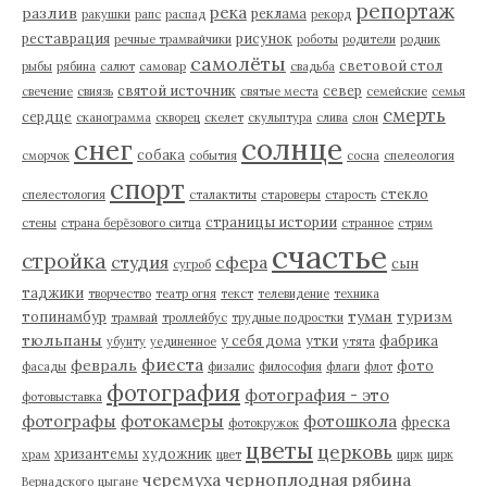
репортаж
река
разлив
реклама
ракушки
рапс
распад
рекорд
реставрация
рисунок
речные трамвайчики
роботы
родители
родник
самолёты
световой стол
рыбы
рябина
салют
самовар
свадьба
святой источник
север
свечение
свиязь
святые места
семейские
семья
смерть
сердце
сканограмма
скворец
скелет
скульптура
слива
слон
солнце
снег
собака
сморчок
события
сосна
спелеология
спорт
стекло
спелестология
сталактиты
староверы
старость
страницы истории
стены
страна берёзового ситца
странное
стрим
счастье
стройка
студия
сфера
сын
сугроб
таджики
творчество
театр огня
текст
телевидение
техника
туман
туризм
топинамбур
трамвай
троллейбус
трудные подростки
тюльпаны
у себя дома
утки
фабрика
убунту
уединенное
утята
фиеста
февраль
фото
фасады
физалис
философия
флаги
флот
фотография
фотография - это
фотовыставка
фотографы
фотокамеры
фотошкола
фреска
фотокружок
цветы
церковь
хризантемы
художник
храм
цвет
цирк
цирк
черемуха
черноплодная рябина
Вернадского
цыгане