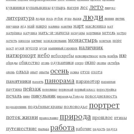
лето
лес
кувшинки
купальщицы
купырь
лагеря
линукс
люди
литература
лодки
лось
лубок
луна
лыжи
люпин
лютик
март
май
макро
масленица
лягушки
лёд
малина
мантия
мат
мать-и-мачеха
метель
матрёшка
матушка
мемуары
мертвяки
метро
монастырь
море
мечеть
мимоза
митинг
можжевельник
монтаж
наличник
мусор
мост
музей
мухи
мышиный горошек
натюрморт
небо
ню
небоскребы
невозвратимое
ночь
ноябрь
окно
общество
одуванчики
обряды
огонь
озеро
окопы
октябрь
осень
ольха
отец
охота
олень
опыт
опыты
осина
панорама
памятники
парамотор
память
параплан
пейзаж
паутина
пепелище
первомай
первый класс
перестройка
пикульник
печаль
повседневность
пиво
пирамида Голода
портрет
половодье
подъёмные краны
подмаренник
природа
поток жизни
прошлое
птицы
православие
работа
путешествие
рабочие
пыльца
радость
радуга