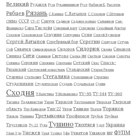
Великий
Рудаков
Руза
Рукавишников
Русе
Рыбаков Е.
Рысачок
Рязань
Рябцев
С.Латыпов
С.Капица
С.Семенов
С.Штенцов
СССР
Савчук
СВЕМА
СУ-17
Садиков
Садовое кольцо
Сальников
Сан-
Сара Тисдейл
Франциско
Северный порт
Селезнева
Семейный Доктор
Сеня
Семушин
Семенов
Семеновская
Сенчурина
Сергей Кузнецов
Серегин
Сергей Латыпов
Серебряный бор
Серпухов
Сетунь
Сидорюк
Сивичев
Сидоров
Симаков
Сеф
Сивцев вражек
Сизова
Сити
Синица
Слетова
Славянов
Смена-8М
Снетков
Соколов
Солотча
Сорокин
Сотский
Спасск-
Солянка
Сорокина
Сорочаны
Спас
Рязанский
Ставарский
Сретенский монастырь
Старая Рязань
Стегалина
Старица
Статкевич
Столешников
Строгино
Студеникин
Студенческая
Суздаль
Суздальская
Сурин
Сходня
ТУ-95
ТУ-160
ТУ-144
Т.Валетина
Т.Мельяненко
Тарасов
Тверская
Таганка
Таджикистан
Таран
Тахтамышев
Тверская
Торжков
область
Тип-22
Тишкин
Тер-Крикоров
Титов
Ткачев
Третьяковка
Трофимов
Торжок
Торшина
Трубеж
Трубная
Тушино
Тюхтяев
Украина
Трусенков
Ту-22
Тула
Удот
ФУПМ
Унежев
Учватов
Ушаков
Улан-Удэ
Урал
Усенко
Уфа
ФВР