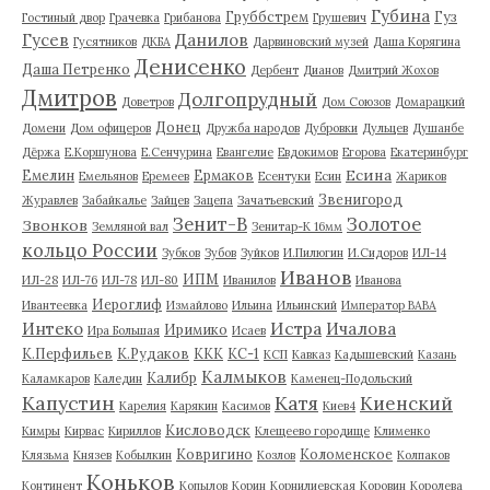
Губина
Груббстрем
Гуз
Гостиный двор
Грачевка
Грибанова
Грушевич
Гусев
Данилов
Гусятников
ДКБА
Дарвиновский музей
Даша Корягина
Денисенко
Даша Петренко
Дербент
Дианов
Дмитрий Жохов
Дмитров
Долгопрудный
Доветров
Дом Союзов
Домарацкий
Донец
Домени
Дом офицеров
Дружба народов
Дубровки
Дульцев
Душанбе
Дёржа
Е.Коршунова
Е.Сенчурина
Евангелие
Евдокимов
Егорова
Екатеринбург
Есина
Емелин
Ермаков
Емельянов
Еремеев
Есентуки
Есин
Жариков
Звенигород
Журавлев
Забайкалье
Зайцев
Зацепа
Зачатьевский
Зенит-В
Золотое
Звонков
Земляной вал
Зенитар-К 16мм
кольцо России
Зубков
Зубов
Зуйков
И.Пилюгин
И.Сидоров
ИЛ-14
Иванов
ИПМ
ИЛ-28
ИЛ-76
ИЛ-78
ИЛ-80
Иванилов
Иванова
Иероглиф
Ивантеевка
Измайлово
Ильина
Ильинский
Император ВАВА
Истра
Интеко
Ичалова
Иримико
Ира Большая
Исаев
К.Перфильев
К.Рудаков
ККК
КС-1
КСП
Кавказ
Кадышевский
Казань
Калмыков
Калибр
Каламкаров
Каледин
Каменец-Подольский
Капустин
Катя
Киенский
Карелия
Карякин
Касимов
Киев4
Кисловодск
Кимры
Кирвас
Кириллов
Клещеево городище
Клименко
Ковригино
Коломенское
Клязьма
Князев
Кобылкин
Козлов
Колпаков
Коньков
Континент
Копылов
Корин
Корнилиевская
Коровин
Королева