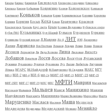
Кисловодск
Кимры
Кирвас
Кириллов
Клещеево городище
Клименко
Ковригино
Коломенское
Клязьма
Князев
Кобылкин
Козлов
Колпаков
Коньков
Континент
Копылов
Корин
Корнилиевская
Коровин
Королева
Коха
Краснов
Корягин
Косых
Кравченко
Коршия
Коцан
Крым
Красногорск
Кремль
Круг света
Ксения Федоровна
Кубенское озеро
Кузьминых
Кульков
Курдюмов
Куркино
Кубок ГМО
Кул-Шариф
ЛИТ
Л.Маврин
Курникова
Курский вокзал
ЛА-8
ЛЭП
Лазаренко
Ларикова
Лапин
Лев Плоткин
Леванов
Левдин
Левин
Ленин
Леннон
Лина
Леонов
Лихотэ
Лермонтов
Ли
Лида Ясенева
Лисковая
Лобашов
Лосев
Лосева
Луганский
Лоскутов
Лопатков
Лужники
Лукашенко
Лукичев
Лукоянова
Лух
Лыхин
Любитель
Лягушкин
М'АРС
М.Найдорф
МАКС
МГУ
Лёнька
М.Павлушенко
М.Сидорюк
МИГ-15
МИГ-23
МИ-2
МИ-6
МИ-1
МИ-4
МИ-24
МИГ-21
МИГ-25
МФТИ
Маврин
МИГ-25ПУ
МИГ-27
МИГ-29
МЛС
МПС
Магарычев
Мальцев
Манихино
Маниш
Манеж
Магомаев
Малышев
Маринина
Мануйлович
Маргарита
Мария Яковлевна
Маросейка
Марта
Маруценко
Маша
Маслаев
Медведев
Масляев
Меняйло
Медведева
Медведский
Медведица
Мезиано