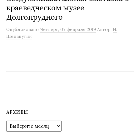
краеведческом музее
м
у
Долгопрудного
Опубликовано
Четверг, 07 февраля 2019
Автор:
И.
Шелапутин
АРХИВЫ
А
р
х