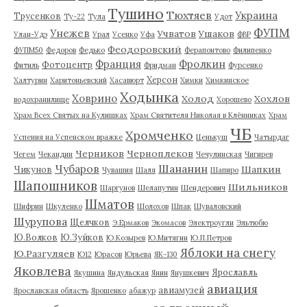
Тушино
Тюхтяев
Украина
Трусенков
Ту-22
Тула
Удот
ФУПМ
Унежев
Учватов
Ушаков
Улан-Удэ
Урал
Усенко
Уфа
ФВР
Феодоровский
ФУПМ50
Федоров
Федько
Ферапонтово
Филипенко
Франция
Фролкин
Фотоцентр
Фитиль
Фридман
Фурсенко
Херсон
Халтурин
Харитоньевский
Хасавюрт
Химки
Химкинское
Ходынка
Ховрино
Холод
Хохлов
водохранилище
Хорошево
Храм Всех Святых на Кулишках
Храм Святителя Николая в Клённиках
Храм
ЧБ
Хромченко
Успения на Успенском вражке
Ценькуш
Чатырдаг
Черников
Черноплеков
Чегем
Чекандин
Чечулинская
Чигирев
Чубаров
Шананин
Шапкин
Чикунов
Чувашия
Шаля
Шапиро
Шапошников
Шильников
Шаргунов
Шелапутин
Шендерович
Шматов
Шифрин
Шкуленко
Шолохов
Шпак
Шуваловский
Шурупова
Щелчков
Э.Ермаков
Экомасов
Электроугли
Эльтюбю
Ю.Волков
Ю.Зуйков
Ю.Козырев
Ю.Митягин
Ю.П.Петров
Яблоки на снегу
Ю.Разгуляев
Ю12
Юрасов
Юрьева
ЯК-130
Яковлева
Ярославль
Якушина
Яндульская
Янин
Янушкевич
авиация
авиамузей
Ярославская область
Ярошенко
абажур