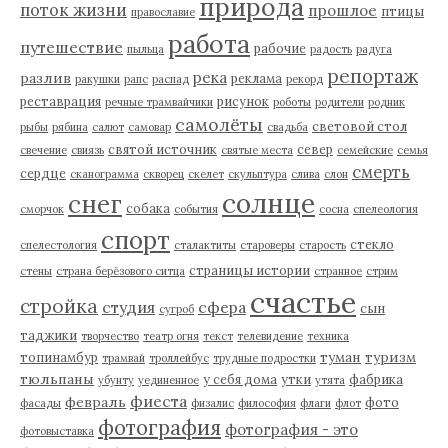
природа
поток жизни
прошлое
птицы
православие
работа
путешествие
рабочие
пыльца
радость
радуга
репортаж
река
разлив
реклама
ракушки
рапс
распад
рекорд
реставрация
рисунок
речные трамвайчики
роботы
родители
родник
самолёты
световой стол
рыбы
рябина
салют
самовар
свадьба
святой источник
север
свечение
свиязь
святые места
семейские
семья
смерть
сердце
сканограмма
скворец
скелет
скульптура
слива
слон
солнце
снег
собака
сморчок
события
сосна
спелеология
спорт
стекло
спелестология
сталактиты
староверы
старость
страницы истории
стены
страна берёзового ситца
странное
стрим
счастье
стройка
студия
сфера
сын
сугроб
таджики
творчество
театр огня
текст
телевидение
техника
туман
туризм
топинамбур
трамвай
троллейбус
трудные подростки
тюльпаны
у себя дома
утки
фабрика
убунту
уединенное
утята
фиеста
февраль
фото
фасады
физалис
философия
флаги
флот
фотография
фотография - это
фотовыставка