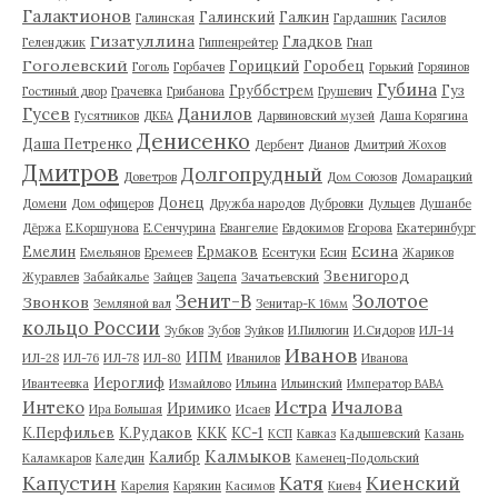
Галактионов
Галинский
Галкин
Галинская
Гардашник
Гасилов
Гизатуллина
Гладков
Геленджик
Гиппенрейтер
Гнап
Гоголевский
Горицкий
Горобец
Гоголь
Горбачев
Горький
Горяинов
Губина
Груббстрем
Гуз
Гостиный двор
Грачевка
Грибанова
Грушевич
Гусев
Данилов
Гусятников
ДКБА
Дарвиновский музей
Даша Корягина
Денисенко
Даша Петренко
Дербент
Дианов
Дмитрий Жохов
Дмитров
Долгопрудный
Доветров
Дом Союзов
Домарацкий
Донец
Домени
Дом офицеров
Дружба народов
Дубровки
Дульцев
Душанбе
Дёржа
Е.Коршунова
Е.Сенчурина
Евангелие
Евдокимов
Егорова
Екатеринбург
Есина
Емелин
Ермаков
Емельянов
Еремеев
Есентуки
Есин
Жариков
Звенигород
Журавлев
Забайкалье
Зайцев
Зацепа
Зачатьевский
Зенит-В
Золотое
Звонков
Земляной вал
Зенитар-К 16мм
кольцо России
Зубков
Зубов
Зуйков
И.Пилюгин
И.Сидоров
ИЛ-14
Иванов
ИПМ
ИЛ-28
ИЛ-76
ИЛ-78
ИЛ-80
Иванилов
Иванова
Иероглиф
Ивантеевка
Измайлово
Ильина
Ильинский
Император ВАВА
Истра
Интеко
Ичалова
Иримико
Ира Большая
Исаев
К.Перфильев
К.Рудаков
ККК
КС-1
КСП
Кавказ
Кадышевский
Казань
Калмыков
Калибр
Каламкаров
Каледин
Каменец-Подольский
Капустин
Катя
Киенский
Карелия
Карякин
Касимов
Киев4