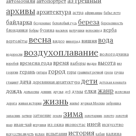
аз грешный
автомобили
автопортрет
архивы
архитектура
астра
африканцы
бабье лето
береза
байдарка
бездомные
белолобый гусь
беременность
верба
бузина
блондинки
бобры
василек
ватрушки
велосипед
весна
вода
вишня
вертолёты
видео
виноград
воздухоплавание
вологодчина
водоросли
время
высота
времена года
выборы
воробей
выдра
вяз
город
герань
горы
георгин
гитара
гравилат речной
гроза
груша
дети
дача
деревянная архитектура
гтацинт
детская комната
жанр
дождь
елки
думы
дольмены
донник
друзья
дуб
железная
жизнь
дорога
живая история
жильё
журнал Москва
заброшка
зима
затмение
запасник
затвор
земля
золотарник
золото
золотой
иней
из окна
искусство
иван-чай
иконостас
шар
игрушки
история
калина
испытания
искусство видеть
ислам
кабан