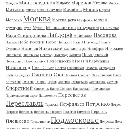
Мингазетдинов
Миронов
Миракс
Митино
Мещера
Митта
Морев
Митягин
Михайлов
Миусы
Михаил Латыпов
Морева
Москва
Мочар
Морозко
Москва-река
Мосфильм
Мышлявкина
Мухин
Мутыгулин
Муха
Н.Н.Кудрявцев
Н.Н.Семенов
Найдорф
Насонова
Надя Спиридонова
Наймилов
Небо России
Неро
Наумов
Нерская
Нижний Новгород
Никита
Никитский монастырь
Никитин
Николаев
Столпник
Никифоров
Новодевичий
Николаева
Николенко
Новатор
Новгород
Новиков
Новоспасский
Новый Иерусалим
Новокосино
Новороссийск
Новый год
Новый свет
Носков
Овчинников
Огарёва
Огородная
Ожогин
Ока
слобода
Одесса
Окулова
Олесько
Олимпийский
Ольга
Карталова
Ольгово
Опарин
Орлов
Орлёнок
Остафьево
Остоженка
Остров
Очеретный
Ошевенск
Павел Соколов
Павелецкий
Павлушенко
Пересветов
Парамоновский овраг
Пархоменко
Переславль
Петренко
Перфильев
Перловка
Петров
Пирогов
Петрово
Петровск
Петровские ворота
Пилюгин
Пименов
Подмосковье
Плещеево
Плохотников
Покровка
Поля
Пьянов
Путилково
Полянка
Попова
Пресня
Пушкинский
Пятигорск