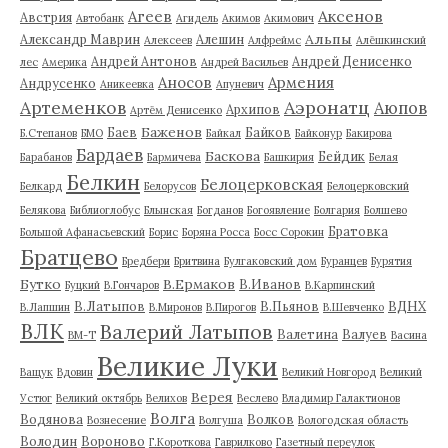
Аксенов
Агеев
Австрия
Автобанк
Агидель
Акимов
Акимович
Альпы
Александр Маврин
Алешин
Алексеев
Алфреймс
Алёшкинский
Андрей Антонов
Андрей Денисенко
лес
Америка
Андрей Васильев
Аносов
Армения
Андрусенко
Аникеевка
Апуневич
Артеменков
Аэронатц
Аюпов
Архипов
Артём Денисенко
Баженов
Баев
Байков
Б.Степанов
БМО
Байкал
Байконур
Бакирова
Бардаев
Баскова
Бейдик
Барабанов
Бармичева
Башкирия
Белая
Белкин
Белоцерковская
Белкард
Белорусов
Белоцерковский
Белякова
Библиоглобус
Блынская
Богданов
Богоявление
Болгария
Болшево
Братовка
Большой Афанасьевский
Борис
Боряна Росса
Босс Сорокин
Братцево
Бредбери
Бритвина
Булгаковский дом
Буранцев
Бурятия
Бутко
В.Ермаков
В.Иванов
Буцкий
В.Гончаров
В.Карпинский
В.Латыпов
В.Пьянов
ВДНХ
В.Лапшин
В.Миронов
В.Пирогов
В.Шевченко
ВЛК
Валерий Латыпов
Валетина
Валуев
ВМ-Т
Васина
Великие Луки
Ващук
Вдовин
Великий Новгород
Великий
Верея
Устюг
Великий октябрь
Велихов
Веслево
Владимир Галактионов
Волга
Водянова
Волков
Вознесение
Волгуша
Вологодская область
Володин
Вороново
Г.Короткова
Гаврилково
Газетный переулок