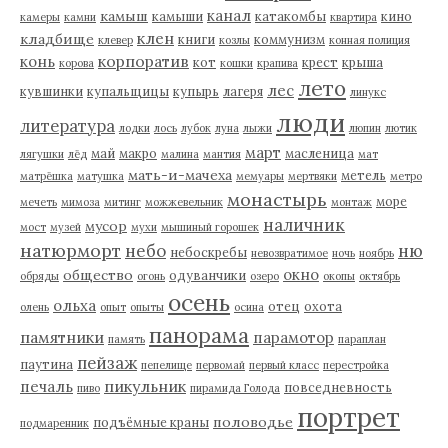
канал
камыш
камыши
катакомбы
кино
камеры
камни
квартира
клен
кладбище
книги
коммунизм
клевер
козлы
конная полиция
корпоратив
конь
кот
крест
крыша
корова
кошки
крапива
лето
лес
кувшинки
купальщицы
купырь
лагеря
линукс
люди
литература
лодки
лось
лубок
луна
лыжи
люпин
лютик
март
май
макро
масленица
лягушки
лёд
малина
мантия
мат
мать-и-мачеха
метель
матрёшка
матушка
мемуары
мертвяки
метро
монастырь
море
мечеть
мимоза
митинг
можжевельник
монтаж
наличник
мусор
мост
музей
мухи
мышиный горошек
натюрморт
небо
ню
небоскребы
невозвратимое
ночь
ноябрь
окно
общество
одуванчики
обряды
огонь
озеро
окопы
октябрь
осень
ольха
отец
охота
олень
опыт
опыты
осина
панорама
памятники
парамотор
память
параплан
пейзаж
паутина
пепелище
первомай
первый класс
перестройка
пикульник
печаль
повседневность
пиво
пирамида Голода
портрет
половодье
подъёмные краны
подмаренник