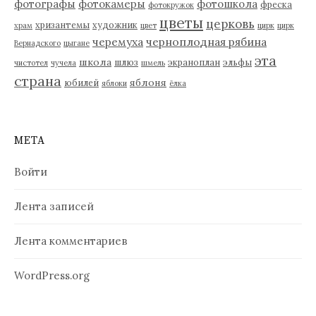
фотографы
фотокамеры
фотошкола
фреска
фотокружок
цветы
церковь
хризантемы
художник
храм
цвет
цирк
цирк
черемуха
черноплодная рябина
Вернадского
цыгане
эта
школа
шлюз
экраноплан
эльфы
чистотел
чучела
шмель
страна
яблоня
юбилей
яблоки
ёлка
МЕТА
Войти
Лента записей
Лента комментариев
WordPress.org