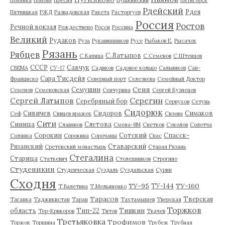
Рдейский
Рдея
Пятницкая
РЖД
Развадовская
Ракета
Расторгуев
Россия
Ростов
Речной вокзал
Рождествено
Росси
Россина
Великий
Рудаков
Руза
Рукавишников
Русе
Рыбаков Е.
Рысачок
Рязань
Рябцев
С.Латыпов
С.Капица
С.Семенов
С.Штенцов
СССР
Савчук
СВЕМА
СУ-17
Садиков
Садовое кольцо
Сальников
Сан-
Сара Тисдейл
Франциско
Северный порт
Селезнева
Семейный Доктор
Сеня
Семушин
Семенов
Семеновская
Сенчурина
Сергей Кузнецов
Серегин
Сергей Латыпов
Серебряный бор
Серпухов
Сетунь
Сидорюк
Сивичев
Сидоров
Симаков
Сеф
Сивцев вражек
Сизова
Сити
Синица
Слетова
Славянов
Смена-8М
Снетков
Соколов
Солотча
Сорокин
Сотский
Спасск-
Солянка
Сорокина
Сорочаны
Спас
Рязанский
Ставарский
Сретенский монастырь
Старая Рязань
Стегалина
Старица
Статкевич
Столешников
Строгино
Студеникин
Студенческая
Суздаль
Суздальская
Сурин
Сходня
ТУ-95
ТУ-160
ТУ-144
Т.Валетина
Т.Мельяненко
Тарасов
Тверская
Таганка
Таджикистан
Таран
Тахтамышев
Тверская
Торжков
область
Тип-22
Тишкин
Тер-Крикоров
Титов
Ткачев
Третьяковка
Трофимов
Торжок
Торшина
Трубеж
Трубная