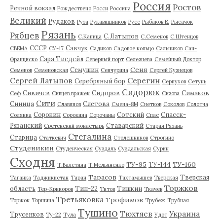
Россия
Ростов
Речной вокзал
Рождествено
Росси
Россина
Великий
Рудаков
Руза
Рукавишников
Русе
Рыбаков Е.
Рысачок
Рязань
Рябцев
С.Латыпов
С.Капица
С.Семенов
С.Штенцов
СССР
Савчук
СВЕМА
СУ-17
Садиков
Садовое кольцо
Сальников
Сан-
Сара Тисдейл
Франциско
Северный порт
Селезнева
Семейный Доктор
Сеня
Семушин
Семенов
Семеновская
Сенчурина
Сергей Кузнецов
Серегин
Сергей Латыпов
Серебряный бор
Серпухов
Сетунь
Сидорюк
Сивичев
Сидоров
Симаков
Сеф
Сивцев вражек
Сизова
Сити
Синица
Слетова
Славянов
Смена-8М
Снетков
Соколов
Солотча
Сорокин
Сотский
Спасск-
Солянка
Сорокина
Сорочаны
Спас
Рязанский
Ставарский
Сретенский монастырь
Старая Рязань
Стегалина
Старица
Статкевич
Столешников
Строгино
Студеникин
Студенческая
Суздаль
Суздальская
Сурин
Сходня
ТУ-95
ТУ-160
ТУ-144
Т.Валетина
Т.Мельяненко
Тарасов
Тверская
Таганка
Таджикистан
Таран
Тахтамышев
Тверская
Торжков
область
Тип-22
Тишкин
Тер-Крикоров
Титов
Ткачев
Третьяковка
Трофимов
Торжок
Торшина
Трубеж
Трубная
Тушино
Тюхтяев
Украина
Трусенков
Ту-22
Тула
Удот