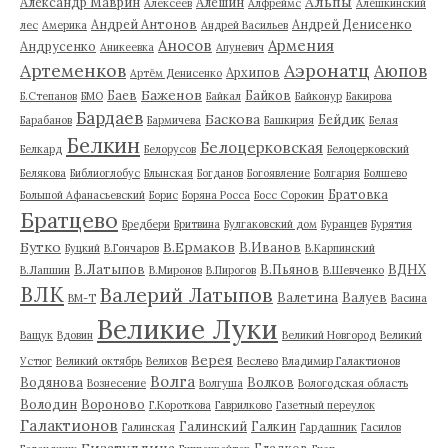
Альпы
Александр Маврин
Алешин
Алексеев
Алфреймс
Алёшкинский
Андрей Антонов
Андрей Денисенко
лес
Америка
Андрей Васильев
Аносов
Армения
Андрусенко
Аникеевка
Апуневич
Артеменков
Аэронатц
Аюпов
Архипов
Артём Денисенко
Баженов
Баев
Байков
Б.Степанов
БМО
Байкал
Байконур
Бакирова
Бардаев
Баскова
Бейдик
Барабанов
Бармичева
Башкирия
Белая
Белкин
Белоцерковская
Белкард
Белорусов
Белоцерковский
Белякова
Библиоглобус
Блынская
Богданов
Богоявление
Болгария
Болшево
Братовка
Большой Афанасьевский
Борис
Боряна Росса
Босс Сорокин
Братцево
Бредбери
Бритвина
Булгаковский дом
Буранцев
Бурятия
Бутко
В.Ермаков
В.Иванов
Буцкий
В.Гончаров
В.Карпинский
В.Латыпов
В.Пьянов
ВДНХ
В.Лапшин
В.Миронов
В.Пирогов
В.Шевченко
ВЛК
Валерий Латыпов
Валетина
Валуев
ВМ-Т
Васина
Великие Луки
Ващук
Вдовин
Великий Новгород
Великий
Верея
Устюг
Великий октябрь
Велихов
Веслево
Владимир Галактионов
Волга
Водянова
Волков
Вознесение
Волгуша
Вологодская область
Володин
Вороново
Г.Короткова
Гаврилково
Газетный переулок
Галактионов
Галинский
Галкин
Галинская
Гардашник
Гасилов
Гизатуллина
Гладков