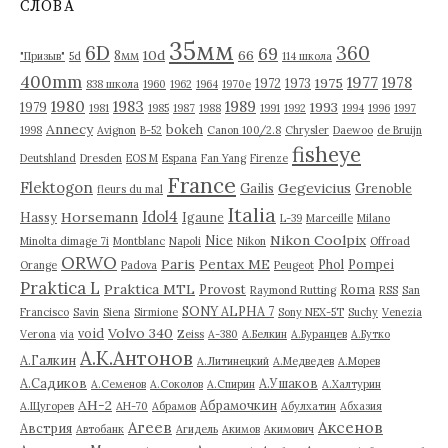
СЛОВА
ы
35мм
6D
360
69
10d
66
8мм
"Призыв"
5d
114 школа
400mm
1977
1978
1975
1972
1973
838 школа
1960
1962
1964
1970е
1980
1983
1989
1993
1979
1981
1985
1987
1988
1991
1992
1994
1996
1997
Annecy
bokeh
1998
Avignon
B-52
Canon 100/2.8
Chrysler
Daewoo
de Bruijn
fisheye
Deutshland
Dresden
EOS M
Espana
Fan Yang
Firenze
France
Flektogon
Gegevicius
Gailis
Grenoble
fleurs du mal
Italia
Idol4
Horsemann
Hassy
Igaune
L-39
Marceille
Milano
Nikon Coolpix
Nice
Minolta dimage 7i
Montblanc
Napoli
Nikon
Offroad
ORWO
Paris
Pentax ME
Phol
Pompei
Orange
Padova
Peugeot
Praktica L
Praktica MTL
Provost
Roma
Raymond Rutting
RSS
San
SONY ALPHA 7
Francisco
Savin
Siena
Sirmione
Sony NEX-5T
Suchy
Venezia
Volvo 340
void
Verona
via
Zeiss
А-380
А.Белкин
А.Буранцев
А.Бутко
А.К.Антонов
А.Галкин
А.Литинецкий
А.Медведев
А.Морев
А.Садиков
А.Ушаков
А.Семенов
А.Соколов
А.Спирин
А.Халтурин
АН-2
Абрамочкин
А.Щугорев
АН-70
Абрамов
Абулхатин
Абхазия
Аксенов
Агеев
Австрия
Автобанк
Агидель
Акимов
Акимович