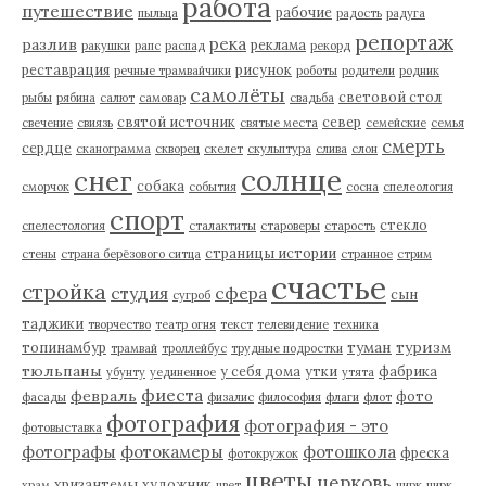
работа
путешествие
рабочие
пыльца
радость
радуга
репортаж
река
разлив
реклама
ракушки
рапс
распад
рекорд
реставрация
рисунок
речные трамвайчики
роботы
родители
родник
самолёты
световой стол
рыбы
рябина
салют
самовар
свадьба
святой источник
север
свечение
свиязь
святые места
семейские
семья
смерть
сердце
сканограмма
скворец
скелет
скульптура
слива
слон
солнце
снег
собака
сморчок
события
сосна
спелеология
спорт
стекло
спелестология
сталактиты
староверы
старость
страницы истории
стены
страна берёзового ситца
странное
стрим
счастье
стройка
студия
сфера
сын
сугроб
таджики
творчество
театр огня
текст
телевидение
техника
туман
туризм
топинамбур
трамвай
троллейбус
трудные подростки
тюльпаны
у себя дома
утки
фабрика
убунту
уединенное
утята
фиеста
февраль
фото
фасады
физалис
философия
флаги
флот
фотография
фотография - это
фотовыставка
фотографы
фотокамеры
фотошкола
фреска
фотокружок
цветы
церковь
хризантемы
художник
храм
цвет
цирк
цирк