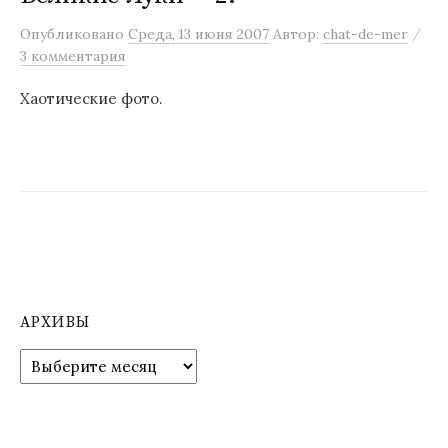
м
/
Опубликовано
Среда, 13 июня 2007
Автор:
chat-de-mer
у
3 комментария
Хаотические фото.
АРХИВЫ
А
р
х
и
в