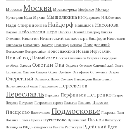
Москва
Мочар
Морозко
Москва-река
Мосфильм
Мышлявкина
Мухин
Мутыгулин
Муха
Н.Н.Кудрявцев
Н.Н.Семенов
Найдорф
Насонова
Надя Спиридонова
Наймилов
Небо России
Неро
Наумов
Нерская
Нижний Новгород
Никита
Никитский монастырь
Никитин
Николаев
Столпник
Никифоров
Новодевичий
Николаева
Николенко
Новатор
Новгород
Новиков
Новоспасский
Новый Иерусалим
Новокосино
Новороссийск
Новый год
Новый свет
Носков
Овчинников
Огарёва
Огородная
Ожогин
Ока
слобода
Одесса
Окулова
Олесько
Олимпийский
Ольга
Карталова
Ольгово
Опарин
Орлов
Орлёнок
Остафьево
Остоженка
Остров
Очеретный
Ошевенск
Павел Соколов
Павелецкий
Павлушенко
Пересветов
Парамоновский овраг
Пархоменко
Переславль
Петренко
Перфильев
Перловка
Петров
Пирогов
Петрово
Петровск
Петровские ворота
Пилюгин
Пименов
Подмосковье
Плещеево
Плохотников
Покровка
Поля
Пьянов
Путилково
Полянка
Попова
Пресня
Пушкинский
Пятигорск
Рдейский
Рдея
Пятницкая
РЖД
Развадовская
Ракета
Расторгуев