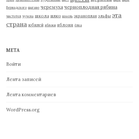
черемуха
черноплодная рябина
Вернадского
цыгане
эта
школа
шлюз
экраноплан
эльфы
чистотел
чучела
шмель
страна
яблоня
юбилей
яблоки
ёлка
МЕТА
Войти
Лента записей
Лента комментариев
WordPress.org