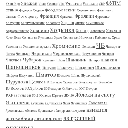
ФУПМ
Унежев
Учватов
Ушаков
Улан-Удэ
Урал
Усенко
Уфа
ФВР
Феодоровский
ФУПМ50
Федоров
Федько
Ферапонтово
Филипенко
Франция
Фролкин
Фотоцентр
Фитиль
Фридман
Фурсенко
Херсон
Халтурин
Харитоньевский
Хасавюрт
Химки
Химкинское
Ходынка
Ховрино
Холод
Хохлов
водохранилище
Хорошево
Храм Всех Святых на Кулишках
Храм Святителя Николая в Клённиках
Храм
ЧБ
Хромченко
Успения на Успенском вражке
Ценькуш
Чатырдаг
Черников
Черноплеков
Чегем
Чекандин
Чечулинская
Чигирев
Чубаров
Шананин
Шапкин
Чикунов
Чувашия
Шаля
Шапиро
Шапошников
Шильников
Шаргунов
Шелапутин
Шендерович
Шматов
Шифрин
Шкуленко
Шолохов
Шпак
Шуваловский
Шурупова
Щелчков
Э.Ермаков
Экомасов
Электроугли
Эльтюбю
Ю.Волков
Ю.Зуйков
Ю.Козырев
Ю.Митягин
Ю.П.Петров
Яблоки на снегу
Ю.Разгуляев
Ю12
Юрасов
Юрьева
ЯК-130
Яковлева
Ярославль
Якушина
Яндульская
Янин
Янушкевич
авиация
авиамузей
Ярославская область
Ярошенко
абажур
аз грешный
автомобили
автопортрет
архивы