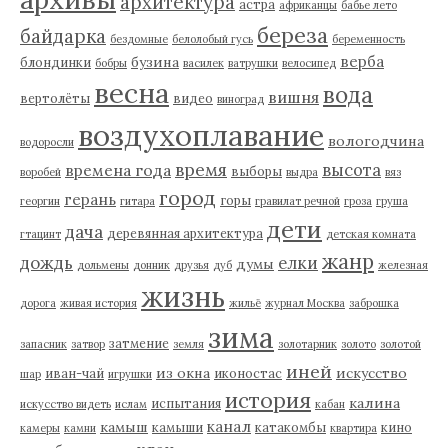
архитектура
астра
африканцы
бабье лето
береза
байдарка
бездомные
белолобый гусь
беременность
верба
бузина
блондинки
бобры
василек
ватрушки
велосипед
весна
вода
вишня
вертолёты
видео
виноград
воздухоплавание
вологодчина
водоросли
время
высота
времена года
выборы
воробей
выдра
вяз
город
герань
горы
георгин
гитара
гравилат речной
гроза
груша
дети
дача
деревянная архитектура
гтацинт
детская комната
жанр
дождь
елки
думы
дольмены
донник
друзья
дуб
железная
жизнь
дорога
живая история
жильё
журнал Москва
заброшка
зима
затмение
запасник
затвор
земля
золотарник
золото
золотой
иней
из окна
искусство
иван-чай
иконостас
шар
игрушки
история
калина
испытания
искусство видеть
ислам
кабан
канал
камыш
камыши
катакомбы
кино
камеры
камни
квартира