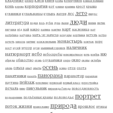
клен
кладбище
книги
коммунизм
клевер
козлы
конная полиция
корпоратив
конь
кот
крест
крыша
корова
кошки
крапива
лето
лес
кувшинки
купальщицы
купырь
лагеря
линукс
люди
литература
лодки
лось
лубок
луна
лыжи
люпин
лютик
март
май
макро
масленица
лягушки
лёд
малина
мантия
мат
мать-и-мачеха
метель
матрёшка
матушка
мемуары
мертвяки
метро
монастырь
море
мечеть
мимоза
митинг
можжевельник
монтаж
наличник
мусор
мост
музей
мухи
мышиный горошек
натюрморт
небо
ню
небоскребы
невозвратимое
ночь
ноябрь
окно
общество
одуванчики
обряды
огонь
озеро
окопы
октябрь
осень
ольха
отец
охота
олень
опыт
опыты
осина
панорама
памятники
парамотор
память
параплан
пейзаж
паутина
пепелище
первомай
первый класс
перестройка
пикульник
печаль
повседневность
пиво
пирамида Голода
портрет
половодье
подъёмные краны
подмаренник
природа
поток жизни
прошлое
птицы
православие