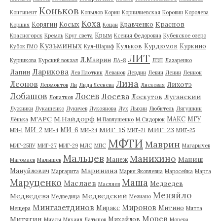
Коньков
Континент
Копылов
Корин
Корнилиевская
Коровин
Королева
Коха
Краснов
Корягин
Косых
Кравченко
Коршия
Коцан
Крым
Красногорск
Кремль
Круг света
Ксения Федоровна
Кубенское озеро
Кузьминых
Кульков
Курдюмов
Куркино
Кубок ГМО
Кул-Шариф
ЛИТ
Л.Маврин
Курникова
Курский вокзал
ЛА-8
ЛЭП
Лазаренко
Ларикова
Лапин
Лев Плоткин
Леванов
Левдин
Левин
Ленин
Леннон
Лина
Леонов
Лихотэ
Лермонтов
Ли
Лида Ясенева
Лисковая
Лобашов
Лосев
Лосева
Луганский
Лоскутов
Лопатков
Лужники
Лукашенко
Лукичев
Лукоянова
Лух
Лыхин
Любитель
Лягушкин
М'АРС
М.Найдорф
МАКС
МГУ
Лёнька
М.Павлушенко
М.Сидорюк
МИГ-15
МИГ-23
МИ-2
МИ-6
МИ-1
МИ-4
МИ-24
МИГ-21
МИГ-25
МФТИ
Маврин
МИГ-25ПУ
МИГ-27
МИГ-29
МЛС
МПС
Магарычев
Мальцев
Манихино
Маниш
Манеж
Магомаев
Малышев
Маринина
Мануйлович
Маргарита
Мария Яковлевна
Маросейка
Марта
Маруценко
Маша
Маслаев
Медведев
Масляев
Меняйло
Медведева
Медведский
Медведица
Мезиано
Мингазетдинов
Миронов
Миракс
Митино
Мещера
Митта
Морев
Митягин
Михайлов
Миусы
Михаил Латыпов
Морева