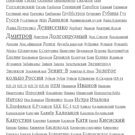
Геленджик
Гиппенрейтер
Гнап
Гоголевский
Горицкий
Горобец
Гоголь
Горбачев
Горький
Горяинов
Губина
Груббстрем
Гуз
Гостиный двор
Грачевка
Грибанова
Грушевич
Гусев
Данилов
Гусятников
ДКБА
Дарвиновский музей
Даша Корягина
Денисенко
Даша Петренко
Дербент
Дианов
Дмитрий Жохов
Дмитров
Долгопрудный
Доветров
Дом Союзов
Домарацкий
Донец
Домени
Дом офицеров
Дружба народов
Дубровки
Дульцев
Душанбе
Дёржа
Е.Коршунова
Е.Сенчурина
Евангелие
Евдокимов
Егорова
Екатеринбург
Есина
Емелин
Ермаков
Емельянов
Еремеев
Есентуки
Есин
Жариков
Звенигород
Журавлев
Забайкалье
Зайцев
Зацепа
Зачатьевский
Зенит-В
Золотое
Звонков
Земляной вал
Зенитар-К 16мм
кольцо России
Зубков
Зубов
Зуйков
И.Пилюгин
И.Сидоров
ИЛ-14
Иванов
ИПМ
ИЛ-28
ИЛ-76
ИЛ-78
ИЛ-80
Иванилов
Иванова
Иероглиф
Ивантеевка
Измайлово
Ильина
Ильинский
Император ВАВА
Истра
Интеко
Ичалова
Иримико
Ира Большая
Исаев
К.Перфильев
К.Рудаков
ККК
КС-1
КСП
Кавказ
Кадышевский
Казань
Калмыков
Калибр
Каламкаров
Каледин
Каменец-Подольский
Капустин
Катя
Киенский
Карелия
Карякин
Касимов
Киев4
Кисловодск
Кимры
Кирвас
Кириллов
Клещеево городище
Клименко
Ковригино
Коломенское
Клязьма
Князев
Кобылкин
Козлов
Колпаков