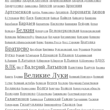
Андрей Антонов
Андрей Денисенко
лес
Америка
Андрей Васильев
Аносов
Армения
Андрусенко
Аникеевка
Апуневич
Артеменков
Аэронатц
Аюпов
Архипов
Артём Денисенко
Баженов
Баев
Байков
Б.Степанов
БМО
Байкал
Байконур
Бакирова
Бардаев
Баскова
Бейдик
Барабанов
Бармичева
Башкирия
Белая
Белкин
Белоцерковская
Белкард
Белорусов
Белоцерковский
Белякова
Библиоглобус
Блынская
Богданов
Богоявление
Болгария
Болшево
Братовка
Большой Афанасьевский
Борис
Боряна Росса
Босс Сорокин
Братцево
Бредбери
Бритвина
Булгаковский дом
Буранцев
Бурятия
Бутко
В.Ермаков
В.Иванов
Буцкий
В.Гончаров
В.Карпинский
В.Латыпов
В.Пьянов
ВДНХ
В.Лапшин
В.Миронов
В.Пирогов
В.Шевченко
ВЛК
Валерий Латыпов
Валетина
Валуев
ВМ-Т
Васина
Великие Луки
Ващук
Вдовин
Великий Новгород
Великий
Верея
Устюг
Великий октябрь
Велихов
Веслево
Владимир Галактионов
Волга
Водянова
Волков
Вознесение
Волгуша
Вологодская область
Володин
Вороново
Г.Короткова
Гаврилково
Газетный переулок
Галактионов
Галинский
Галкин
Галинская
Гардашник
Гасилов
Гизатуллина
Гладков
Геленджик
Гиппенрейтер
Гнап
Гоголевский
Горицкий
Горобец
Гоголь
Горбачев
Горький
Горяинов