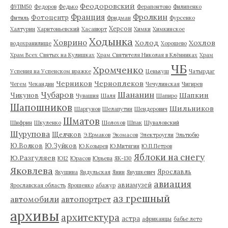
Феодоровский
ФУПМ50
Федоров
Федько
Ферапонтово
Филипенко
Франция
Фролкин
Фотоцентр
Фитиль
Фридман
Фурсенко
Херсон
Халтурин
Харитоньевский
Хасавюрт
Химки
Химкинское
Ходынка
Ховрино
Холод
Хохлов
водохранилище
Хорошево
Храм Всех Святых на Кулишках
Храм Святителя Николая в Клённиках
Храм
ЧБ
Хромченко
Успения на Успенском вражке
Ценькуш
Чатырдаг
Черников
Черноплеков
Чегем
Чекандин
Чечулинская
Чигирев
Чубаров
Шананин
Шапкин
Чикунов
Чувашия
Шаля
Шапиро
Шапошников
Шильников
Шаргунов
Шелапутин
Шендерович
Шматов
Шифрин
Шкуленко
Шолохов
Шпак
Шуваловский
Шурупова
Щелчков
Э.Ермаков
Экомасов
Электроугли
Эльтюбю
Ю.Волков
Ю.Зуйков
Ю.Козырев
Ю.Митягин
Ю.П.Петров
Яблоки на снегу
Ю.Разгуляев
Ю12
Юрасов
Юрьева
ЯК-130
Яковлева
Ярославль
Якушина
Яндульская
Янин
Янушкевич
авиация
авиамузей
Ярославская область
Ярошенко
абажур
аз грешный
автомобили
автопортрет
архивы
архитектура
астра
африканцы
бабье лето