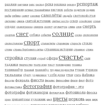
репортаж
река
разлив
реклама
ракушки
рапс
распад
рекорд
реставрация
рисунок
речные трамвайчики
роботы
родители
родник
самолёты
световой стол
рыбы
рябина
салют
самовар
свадьба
святой источник
север
свечение
свиязь
святые места
семейские
семья
смерть
сердце
сканограмма
скворец
скелет
скульптура
слива
слон
солнце
снег
собака
сморчок
события
сосна
спелеология
спорт
стекло
спелестология
сталактиты
староверы
старость
страницы истории
стены
страна берёзового ситца
странное
стрим
счастье
стройка
студия
сфера
сын
сугроб
таджики
творчество
театр огня
текст
телевидение
техника
туман
туризм
топинамбур
трамвай
троллейбус
трудные подростки
тюльпаны
у себя дома
утки
фабрика
убунту
уединенное
утята
фиеста
февраль
фото
фасады
физалис
философия
флаги
флот
фотография
фотография - это
фотовыставка
фотографы
фотокамеры
фотошкола
фреска
фотокружок
цветы
церковь
хризантемы
художник
храм
цвет
цирк
цирк
черемуха
черноплодная рябина