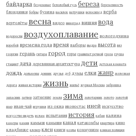
береза
байдарка
бездомные
белолобый гусь
беременность
верба
бузина
блондинки
бобры
василек
ватрушки
велосипед
весна
вода
вишня
вертолёты
видео
виноград
воздухоплавание
вологодчина
водоросли
время
высота
времена года
выборы
воробей
выдра
вяз
город
герань
горы
георгин
гитара
гравилат речной
гроза
груша
дети
дача
деревянная архитектура
гтацинт
детская комната
жанр
дождь
елки
думы
дольмены
донник
друзья
дуб
железная
жизнь
дорога
живая история
жильё
журнал Москва
заброшка
зима
затмение
запасник
затвор
земля
золотарник
золото
золотой
иней
из окна
искусство
иван-чай
иконостас
шар
игрушки
история
калина
испытания
искусство видеть
ислам
кабан
канал
камыш
камыши
катакомбы
кино
камеры
камни
квартира
клен
кладбище
книги
коммунизм
клевер
козлы
конная полиция