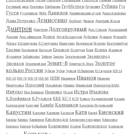
Губина
Груббстрем
Гуз
Гостиный двор
Грачевка
Грибанова
Грушевич
Гусев
Данилов
Гусятников
ДКБА
Дарвиновский музей
Даша Корягина
Денисенко
Даша Петренко
Дербент
Дианов
Дмитрий Жохов
Дмитров
Долгопрудный
Доветров
Дом Союзов
Домарацкий
Донец
Домени
Дом офицеров
Дружба народов
Дубровки
Дульцев
Душанбе
Дёржа
Е.Коршунова
Е.Сенчурина
Евангелие
Евдокимов
Егорова
Екатеринбург
Есина
Емелин
Ермаков
Емельянов
Еремеев
Есентуки
Есин
Жариков
Звенигород
Журавлев
Забайкалье
Зайцев
Зацепа
Зачатьевский
Зенит-В
Золотое
Звонков
Земляной вал
Зенитар-К 16мм
кольцо России
Зубков
Зубов
Зуйков
И.Пилюгин
И.Сидоров
ИЛ-14
Иванов
ИПМ
ИЛ-28
ИЛ-76
ИЛ-78
ИЛ-80
Иванилов
Иванова
Иероглиф
Ивантеевка
Измайлово
Ильина
Ильинский
Император ВАВА
Истра
Интеко
Ичалова
Иримико
Ира Большая
Исаев
К.Перфильев
К.Рудаков
ККК
КС-1
КСП
Кавказ
Кадышевский
Казань
Калмыков
Калибр
Каламкаров
Каледин
Каменец-Подольский
Капустин
Катя
Киенский
Карелия
Карякин
Касимов
Киев4
Кисловодск
Кимры
Кирвас
Кириллов
Клещеево городище
Клименко
Ковригино
Коломенское
Клязьма
Князев
Кобылкин
Козлов
Колпаков
Коньков