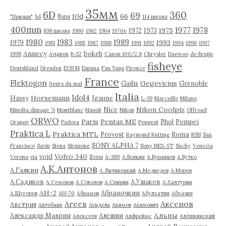
35мм
6D
360
69
10d
66
8мм
"Призыв"
5d
114 школа
400mm
1977
1978
1975
1972
1973
838 школа
1960
1962
1964
1970е
1980
1983
1989
1993
1979
1981
1985
1987
1988
1991
1992
1994
1996
1997
Annecy
bokeh
1998
Avignon
B-52
Canon 100/2.8
Chrysler
Daewoo
de Bruijn
fisheye
Deutshland
Dresden
EOS M
Espana
Fan Yang
Firenze
France
Flektogon
Gegevicius
Gailis
Grenoble
fleurs du mal
Italia
Idol4
Horsemann
Hassy
Igaune
L-39
Marceille
Milano
Nikon Coolpix
Nice
Minolta dimage 7i
Montblanc
Napoli
Nikon
Offroad
ORWO
Paris
Pentax ME
Phol
Pompei
Orange
Padova
Peugeot
Praktica L
Praktica MTL
Provost
Roma
Raymond Rutting
RSS
San
SONY ALPHA 7
Francisco
Savin
Siena
Sirmione
Sony NEX-5T
Suchy
Venezia
Volvo 340
void
Verona
via
Zeiss
А-380
А.Белкин
А.Буранцев
А.Бутко
А.К.Антонов
А.Галкин
А.Литинецкий
А.Медведев
А.Морев
А.Садиков
А.Ушаков
А.Семенов
А.Соколов
А.Спирин
А.Халтурин
АН-2
Абрамочкин
А.Щугорев
АН-70
Абрамов
Абулхатин
Абхазия
Аксенов
Агеев
Австрия
Автобанк
Агидель
Акимов
Акимович
Альпы
Александр Маврин
Алешин
Алексеев
Алфреймс
Алёшкинский