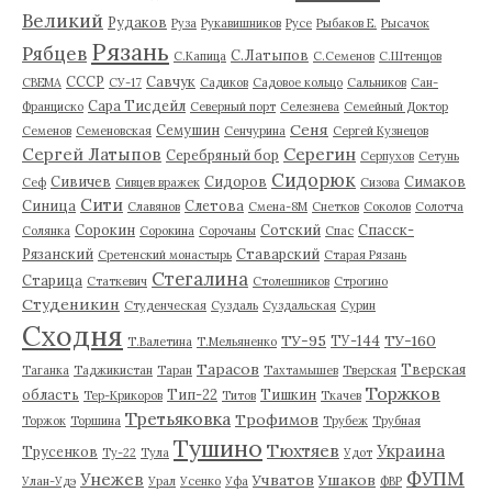
Великий
Рудаков
Руза
Рукавишников
Русе
Рыбаков Е.
Рысачок
Рязань
Рябцев
С.Латыпов
С.Капица
С.Семенов
С.Штенцов
СССР
Савчук
СВЕМА
СУ-17
Садиков
Садовое кольцо
Сальников
Сан-
Сара Тисдейл
Франциско
Северный порт
Селезнева
Семейный Доктор
Сеня
Семушин
Семенов
Семеновская
Сенчурина
Сергей Кузнецов
Серегин
Сергей Латыпов
Серебряный бор
Серпухов
Сетунь
Сидорюк
Сивичев
Сидоров
Симаков
Сеф
Сивцев вражек
Сизова
Сити
Синица
Слетова
Славянов
Смена-8М
Снетков
Соколов
Солотча
Сорокин
Сотский
Спасск-
Солянка
Сорокина
Сорочаны
Спас
Рязанский
Ставарский
Сретенский монастырь
Старая Рязань
Стегалина
Старица
Статкевич
Столешников
Строгино
Студеникин
Студенческая
Суздаль
Суздальская
Сурин
Сходня
ТУ-95
ТУ-160
ТУ-144
Т.Валетина
Т.Мельяненко
Тарасов
Тверская
Таганка
Таджикистан
Таран
Тахтамышев
Тверская
Торжков
область
Тип-22
Тишкин
Тер-Крикоров
Титов
Ткачев
Третьяковка
Трофимов
Торжок
Торшина
Трубеж
Трубная
Тушино
Тюхтяев
Украина
Трусенков
Ту-22
Тула
Удот
ФУПМ
Унежев
Учватов
Ушаков
Улан-Удэ
Урал
Усенко
Уфа
ФВР