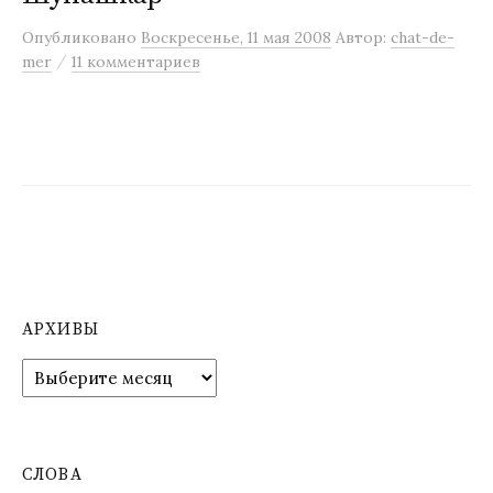
м
Опубликовано
Воскресенье, 11 мая 2008
Автор:
chat-de-
у
/
mer
11 комментариев
АРХИВЫ
А
р
х
и
в
СЛОВА
ы