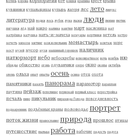
корпоратив
конь
кот
крест
крыша
корова
кошки
крапива
лето
лес
кувшинки
купальщицы
купырь
лагеря
линукс
люди
литература
лодки
лось
лубок
луна
лыжи
люпин
лютик
март
май
макро
масленица
лягушки
лёд
малина
мантия
мат
мать-и-мачеха
метель
матрёшка
матушка
мемуары
мертвяки
метро
монастырь
море
мечеть
мимоза
митинг
можжевельник
монтаж
наличник
мусор
мост
музей
мухи
мышиный горошек
натюрморт
небо
ню
небоскребы
невозвратимое
ночь
ноябрь
окно
общество
одуванчики
обряды
огонь
озеро
окопы
октябрь
осень
ольха
отец
охота
олень
опыт
опыты
осина
панорама
памятники
парамотор
память
параплан
пейзаж
паутина
пепелище
первомай
первый класс
перестройка
пикульник
печаль
повседневность
пиво
пирамида Голода
портрет
половодье
подъёмные краны
подмаренник
природа
поток жизни
прошлое
птицы
православие
работа
путешествие
рабочие
пыльца
радость
радуга