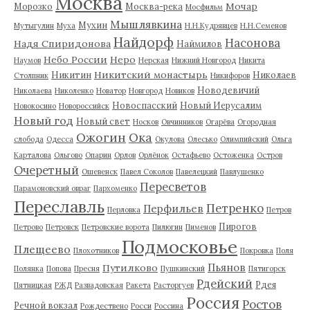
Москва
Мочар
Морозко
Москва-река
Мосфильм
Мышлявкина
Мухин
Мутыгулин
Муха
Н.Н.Кудрявцев
Н.Н.Семенов
Найдорф
Насонова
Надя Спиридонова
Наймилов
Небо России
Неро
Наумов
Нерская
Нижний Новгород
Никита
Никитский монастырь
Никитин
Николаев
Столпник
Никифоров
Новодевичий
Николаева
Николенко
Новатор
Новгород
Новиков
Новоспасский
Новый Иерусалим
Новокосино
Новороссийск
Новый год
Новый свет
Носков
Овчинников
Огарёва
Огородная
Ожогин
Ока
слобода
Одесса
Окулова
Олесько
Олимпийский
Ольга
Карталова
Ольгово
Опарин
Орлов
Орлёнок
Остафьево
Остоженка
Остров
Очеретный
Ошевенск
Павел Соколов
Павелецкий
Павлушенко
Пересветов
Парамоновский овраг
Пархоменко
Переславль
Петренко
Перфильев
Перловка
Петров
Пирогов
Петрово
Петровск
Петровские ворота
Пилюгин
Пименов
Подмосковье
Плещеево
Плохотников
Покровка
Поля
Пьянов
Путилково
Полянка
Попова
Пресня
Пушкинский
Пятигорск
Рдейский
Рдея
Пятницкая
РЖД
Развадовская
Ракета
Расторгуев
Россия
Ростов
Речной вокзал
Рождествено
Росси
Россина