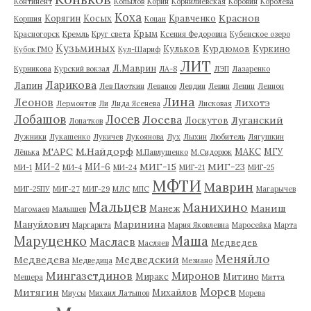
Континент
Копылов
Корин
Корнилиевская
Коровин
Королева
Коха
Краснов
Корягин
Косых
Кравченко
Коршия
Коцан
Крым
Красногорск
Кремль
Круг света
Ксения Федоровна
Кубенское озеро
Кузьминых
Кульков
Курдюмов
Куркино
Кубок ГМО
Кул-Шариф
ЛИТ
Л.Маврин
Курникова
Курский вокзал
ЛА-8
ЛЭП
Лазаренко
Ларикова
Лапин
Лев Плоткин
Леванов
Левдин
Левин
Ленин
Леннон
Лина
Леонов
Лихотэ
Лермонтов
Ли
Лида Ясенева
Лисковая
Лобашов
Лосев
Лосева
Луганский
Лоскутов
Лопатков
Лужники
Лукашенко
Лукичев
Лукоянова
Лух
Лыхин
Любитель
Лягушкин
М'АРС
М.Найдорф
МАКС
МГУ
Лёнька
М.Павлушенко
М.Сидорюк
МИГ-15
МИГ-23
МИ-2
МИ-6
МИ-1
МИ-4
МИ-24
МИГ-21
МИГ-25
МФТИ
Маврин
МИГ-25ПУ
МИГ-27
МИГ-29
МЛС
МПС
Магарычев
Мальцев
Манихино
Маниш
Манеж
Магомаев
Малышев
Маринина
Мануйлович
Маргарита
Мария Яковлевна
Маросейка
Марта
Маруценко
Маша
Маслаев
Медведев
Масляев
Меняйло
Медведева
Медведский
Медведица
Мезиано
Мингазетдинов
Миронов
Миракс
Митино
Мещера
Митта
Морев
Митягин
Михайлов
Миусы
Михаил Латыпов
Морева