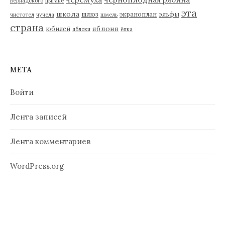
Вернадского
цыгане
эта
школа
шлюз
экраноплан
эльфы
чистотел
чучела
шмель
страна
яблоня
юбилей
яблоки
ёлка
МЕТА
Войти
Лента записей
Лента комментариев
WordPress.org