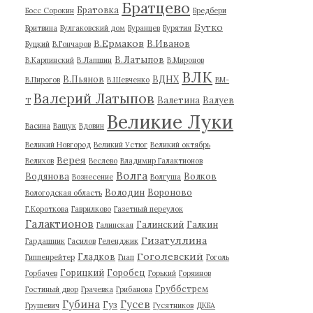
Братцево
Братовка
Босс Сорокин
Бредбери
Бутко
Бритвина
Булгаковский дом
Буранцев
Бурятия
В.Ермаков
В.Иванов
Буцкий
В.Гончаров
В.Латыпов
В.Карпинский
В.Лапшин
В.Миронов
ВЛК
В.Пьянов
ВДНХ
В.Пирогов
В.Шевченко
ВМ-
Валерий Латыпов
Валетина
Валуев
Т
Великие Луки
Васина
Ващук
Вдовин
Великий Новгород
Великий Устюг
Великий октябрь
Верея
Велихов
Веслево
Владимир Галактионов
Волга
Водянова
Волков
Вознесение
Волгуша
Володин
Вороново
Вологодская область
Г.Короткова
Гаврилково
Газетный переулок
Галактионов
Галинский
Галкин
Галинская
Гизатуллина
Гардашник
Гасилов
Геленджик
Гоголевский
Гладков
Гиппенрейтер
Гнап
Гоголь
Горицкий
Горобец
Горбачев
Горький
Горяинов
Груббстрем
Гостиный двор
Грачевка
Грибанова
Губина
Гусев
Гуз
Грушевич
Гусятников
ДКБА