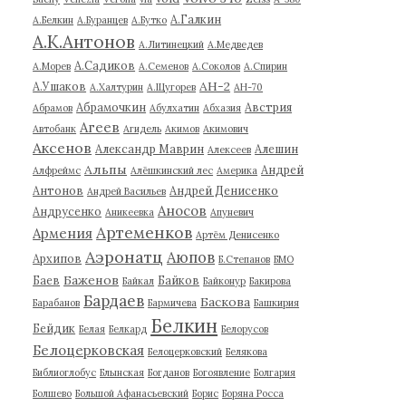
А.Галкин
А.Белкин
А.Буранцев
А.Бутко
А.К.Антонов
А.Литинецкий
А.Медведев
А.Садиков
А.Морев
А.Семенов
А.Соколов
А.Спирин
АН-2
А.Ушаков
А.Халтурин
А.Щугорев
АН-70
Абрамочкин
Австрия
Абрамов
Абулхатин
Абхазия
Агеев
Автобанк
Агидель
Акимов
Акимович
Аксенов
Александр Маврин
Алешин
Алексеев
Альпы
Андрей
Алфреймс
Алёшкинский лес
Америка
Антонов
Андрей Денисенко
Андрей Васильев
Аносов
Андрусенко
Аникеевка
Апуневич
Артеменков
Армения
Артём Денисенко
Аэронатц
Аюпов
Архипов
Б.Степанов
БМО
Баженов
Баев
Байков
Байкал
Байконур
Бакирова
Бардаев
Баскова
Барабанов
Бармичева
Башкирия
Белкин
Бейдик
Белая
Белкард
Белорусов
Белоцерковская
Белоцерковский
Белякова
Библиоглобус
Блынская
Богданов
Богоявление
Болгария
Болшево
Большой Афанасьевский
Борис
Боряна Росса