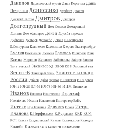
Данилов
Даша
Дарвиновский музей
Даша Корягина
Денисенко
Петренко
Дербент
Дианов
Дмитров
Дмитрий Жохов
Доветров
Долгопрудный
Дом Союзов
Домарацкий
Донец
Домени
Дом офицеров
Дружба народов
Дубровки
Дульцев
Душанбе
Дёржа
Е.Коршунова
Е.Сенчурина
Евангелие
Евдокимов
Егорова
Екатеринбург
Емелин
Ермаков
Емельянов
Еремеев
Есентуки
Есин
Есина
Жариков
Журавлев
Забайкалье
Зайцев
Зацепа
Звонков
Звенигород
Зачатьевский
Земляной вал
Зенит-В
Золотое кольцо
Зенитар-К 16мм
России
Зубков
Зубов
Зуйков
И.Пилюгин
И.Сидоров
ИПМ
ИЛ-14
ИЛ-28
ИЛ-76
ИЛ-78
ИЛ-80
Иванилов
Иванов
Иероглиф
Иванова
Ивантеевка
Измайлово
Ильина
Ильинский
Император ВАВА
Истра
Интеко
Иримико
Ира Большая
Исаев
Ичалова
К.Перфильев
К.Рудаков
ККК
КС-1
КСП
Кавказ
Кадышевский
Казань
Каламкаров
Каледин
Калмыков
Калибр
Каменец-Подольский