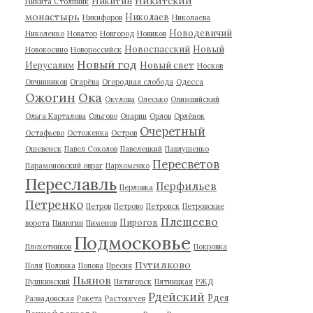
Никитский
Никитин
Никита Столпник
монастырь
Николаев
Никифоров
Николаева
Новодевичий
Николенко
Новатор
Новгород
Новиков
Новоспасский
Новый
Новокосино
Новороссийск
Новый год
Иерусалим
Новый свет
Носков
Овчинников
Огарёва
Огородная слобода
Одесса
Ожогин
Ока
Окулова
Олесько
Олимпийский
Ольга Карталова
Ольгово
Опарин
Орлов
Орлёнок
Очеретный
Остафьево
Остоженка
Остров
Ошевенск
Павел Соколов
Павелецкий
Павлушенко
Пересветов
Парамоновский овраг
Пархоменко
Переславль
Перфильев
Перловка
Петренко
Петров
Петрово
Петровск
Петровские
Плещеево
Пирогов
ворота
Пилюгин
Пименов
Подмосковье
Плохотников
Покровка
Путилково
Поля
Полянка
Попова
Пресня
Пьянов
Пушкинский
Пятигорск
Пятницкая
РЖД
Рдейский
Рдея
Развадовская
Ракета
Расторгуев