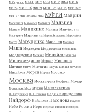
МАКС
МГУ
МИ-2
МИ-6
М.Сидорюк
МИ-1
МИ-4
МИГ-15
МИГ-23
МИ-24
МИГ-21
МИГ-25
МИГ-25ПУ
МФТИ
Маврин
МИГ-27
МИГ-29
МЛС
МПС
Мальцев
Магарычев
Магомаев
Малышев
Манихино
Маниш
Манеж
Мануйлович
Маринина
Маргарита
Мария Яковлевна
Маросейка
Маруценко
Маслаев
Марта
Масляев
Маша
Медведева
Медведев
Медведица
Меняйло
Медведский
Мезиано
Мещера
Мингазетдинов
Миронов
Миракс
Митягин
Митино
Митта
Миусы
Михаил Латыпов
Морев
Михайлов
Морозко
Морева
Москва
Мочар
Москва-река
Мосфильм
Мышлявкина
Мухин
Мутыгулин
Муха
Надя Спиридонова
Н.Н.Кудрявцев
Н.Н.Семенов
Найдорф
Насонова
Наймилов
Наумов
Небо России
Неро
Нерская
Нижний Новгород