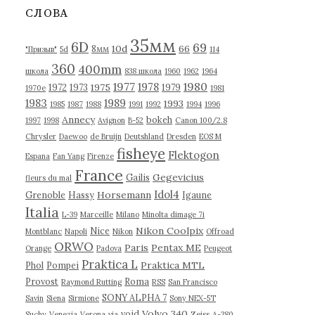
в
СЛОВА
ы
35мм
6D
69
10d
66
8мм
"Призыв"
5d
114
360
400mm
школа
838 школа
1960
1962
1964
1977
1980
1978
1975
1972
1973
1979
1970е
1981
1983
1989
1993
1985
1987
1988
1991
1992
1994
1996
Annecy
bokeh
1997
1998
Avignon
B-52
Canon 100/2.8
Chrysler
Daewoo
de Bruijn
Deutshland
Dresden
EOS M
fisheye
Flektogon
Espana
Fan Yang
Firenze
France
Gegevicius
Gailis
fleurs du mal
Idol4
Horsemann
Grenoble
Hassy
Igaune
Italia
L-39
Marceille
Milano
Minolta dimage 7i
Nikon Coolpix
Nice
Montblanc
Napoli
Nikon
Offroad
ORWO
Paris
Pentax ME
Orange
Padova
Peugeot
Praktica L
Praktica MTL
Phol
Pompei
Provost
Roma
Raymond Rutting
RSS
San Francisco
SONY ALPHA 7
Savin
Siena
Sirmione
Sony NEX-5T
Volvo 340
void
Suchy
Venezia
Verona
via
Zeiss
А-380