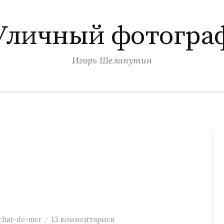
Уличный фотогра
Игорь Шелапутин
/
chat-de-mer
13 комментариев