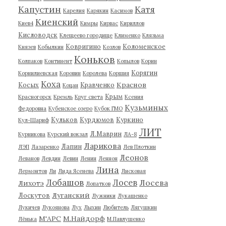
Капустин
Катя
Карелия
Карякин
Касимов
Киенский
Киев4
Кимры
Кирвас
Кириллов
Кисловодск
Клещеево городище
Клименко
Клязьма
Ковригино
Коломенское
Князев
Кобылкин
Козлов
Коньков
Колпаков
Континент
Копылов
Корин
Корягин
Корнилиевская
Коровин
Королева
Коршия
Коха
Краснов
Косых
Кравченко
Коцан
Крым
Красногорск
Кремль
Круг света
Ксения
Кузьминых
Федоровна
Кубенское озеро
Кубок ГМО
Кульков
Курдюмов
Куркино
Кул-Шариф
ЛИТ
Л.Маврин
Курникова
Курский вокзал
ЛА-8
Ларикова
Лапин
ЛЭП
Лазаренко
Лев Плоткин
Леонов
Леванов
Левдин
Левин
Ленин
Леннон
Лина
Лермонтов
Ли
Лида Ясенева
Лисковая
Лобашов
Лосев
Лосева
Лихотэ
Лопатков
Луганский
Лоскутов
Лужники
Лукашенко
Лукичев
Лукоянова
Лух
Лыхин
Любитель
Лягушкин
М'АРС
М.Найдорф
Лёнька
М.Павлушенко