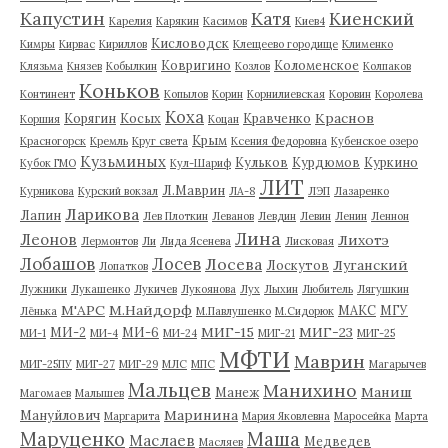
Капустин
Катя
Киенский
Карелия
Карякин
Касимов
Киев4
Кисловодск
Кимры
Кирвас
Кириллов
Клещеево городище
Клименко
Ковригино
Коломенское
Клязьма
Князев
Кобылкин
Козлов
Колпаков
Коньков
Континент
Копылов
Корин
Корнилиевская
Коровин
Королева
Коха
Краснов
Корягин
Косых
Кравченко
Коршия
Коцан
Крым
Красногорск
Кремль
Круг света
Ксения Федоровна
Кубенское озеро
Кузьминых
Кульков
Курдюмов
Куркино
Кубок ГМО
Кул-Шариф
ЛИТ
Л.Маврин
Курникова
Курский вокзал
ЛА-8
ЛЭП
Лазаренко
Ларикова
Лапин
Лев Плоткин
Леванов
Левдин
Левин
Ленин
Леннон
Лина
Леонов
Лихотэ
Лермонтов
Ли
Лида Ясенева
Лисковая
Лобашов
Лосев
Лосева
Луганский
Лоскутов
Лопатков
Лужники
Лукашенко
Лукичев
Лукоянова
Лух
Лыхин
Любитель
Лягушкин
М'АРС
М.Найдорф
МАКС
МГУ
Лёнька
М.Павлушенко
М.Сидорюк
МИГ-15
МИГ-23
МИ-2
МИ-6
МИ-1
МИ-4
МИ-24
МИГ-21
МИГ-25
МФТИ
Маврин
МИГ-25ПУ
МИГ-27
МИГ-29
МЛС
МПС
Магарычев
Мальцев
Манихино
Маниш
Манеж
Магомаев
Малышев
Маринина
Мануйлович
Маргарита
Мария Яковлевна
Маросейка
Марта
Маруценко
Маша
Маслаев
Медведев
Масляев