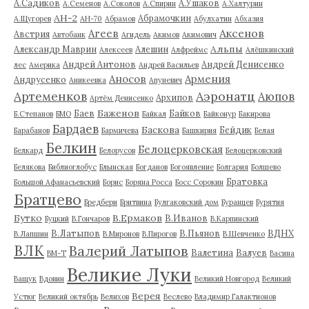
А.Садиков
А.Ушаков
А.Семенов
А.Соколов
А.Спирин
А.Халтурин
АН-2
Абрамочкин
А.Щугорев
АН-70
Абрамов
Абулхатин
Абхазия
Аксенов
Агеев
Австрия
Автобанк
Агидель
Акимов
Акимович
Альпы
Александр Маврин
Алешин
Алексеев
Алфреймс
Алёшкинский
Андрей Антонов
Андрей Денисенко
лес
Америка
Андрей Васильев
Аносов
Армения
Андрусенко
Аникеевка
Апуневич
Артеменков
Аэронатц
Аюпов
Архипов
Артём Денисенко
Баженов
Баев
Байков
Б.Степанов
БМО
Байкал
Байконур
Бакирова
Бардаев
Баскова
Бейдик
Барабанов
Бармичева
Башкирия
Белая
Белкин
Белоцерковская
Белкард
Белорусов
Белоцерковский
Белякова
Библиоглобус
Блынская
Богданов
Богоявление
Болгария
Болшево
Братовка
Большой Афанасьевский
Борис
Боряна Росса
Босс Сорокин
Братцево
Бредбери
Бритвина
Булгаковский дом
Буранцев
Бурятия
Бутко
В.Ермаков
В.Иванов
Буцкий
В.Гончаров
В.Карпинский
В.Латыпов
В.Пьянов
ВДНХ
В.Лапшин
В.Миронов
В.Пирогов
В.Шевченко
ВЛК
Валерий Латыпов
Валетина
Валуев
ВМ-Т
Васина
Великие Луки
Ващук
Вдовин
Великий Новгород
Великий
Верея
Устюг
Великий октябрь
Велихов
Веслево
Владимир Галактионов