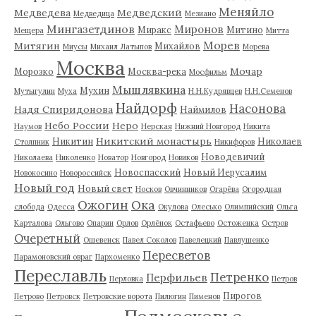
Меняйло
Медведева
Медведский
Медведица
Мезиано
Мингазетдинов
Миронов
Миракс
Митино
Мещера
Митта
Морев
Митягин
Михайлов
Миусы
Михаил Латыпов
Морева
Москва
Мочар
Морозко
Москва-река
Мосфильм
Мышлявкина
Мухин
Мутыгулин
Муха
Н.Н.Кудрявцев
Н.Н.Семенов
Найдорф
Насонова
Надя Спиридонова
Наймилов
Небо России
Неро
Наумов
Нерская
Нижний Новгород
Никита
Никитский монастырь
Никитин
Николаев
Столпник
Никифоров
Новодевичий
Николаева
Николенко
Новатор
Новгород
Новиков
Новоспасский
Новый Иерусалим
Новокосино
Новороссийск
Новый год
Новый свет
Носков
Овчинников
Огарёва
Огородная
Ожогин
Ока
слобода
Одесса
Окулова
Олесько
Олимпийский
Ольга
Карталова
Ольгово
Опарин
Орлов
Орлёнок
Остафьево
Остоженка
Остров
Очеретный
Ошевенск
Павел Соколов
Павелецкий
Павлушенко
Пересветов
Парамоновский овраг
Пархоменко
Переславль
Петренко
Перфильев
Перловка
Петров
Пирогов
Петрово
Петровск
Петровские ворота
Пилюгин
Пименов