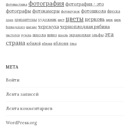
фотография
фотография - это
фотовыставка
фотографы
фотокамеры
фотошкола
фреска
фотокружок
цветы
церковь
хризантемы
художник
храм
цвет
цирк
цирк
черемуха
черноплодная рябина
Вернадского
цыгане
эта
школа
шлюз
экраноплан
эльфы
чистотел
чучела
шмель
страна
яблоня
юбилей
яблоки
ёлка
МЕТА
Войти
Лента записей
Лента комментариев
WordPress.org