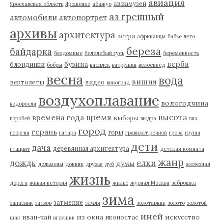
авиация
авиамузей
Ярославская область
Ярошенко
абажур
аз грешный
автомобили
автопортрет
архивы
архитектура
астра
африканцы
бабье лето
береза
байдарка
бездомные
белолобый гусь
беременность
верба
бузина
блондинки
бобры
василек
ватрушки
велосипед
весна
вода
вишня
вертолёты
видео
виноград
воздухоплавание
вологодчина
водоросли
время
высота
времена года
выборы
воробей
выдра
вяз
город
герань
горы
георгин
гитара
гравилат речной
гроза
груша
дети
дача
деревянная архитектура
гтацинт
детская комната
жанр
дождь
елки
думы
дольмены
донник
друзья
дуб
железная
жизнь
дорога
живая история
жильё
журнал Москва
заброшка
зима
затмение
запасник
затвор
земля
золотарник
золото
золотой
иней
из окна
искусство
иван-чай
иконостас
шар
игрушки