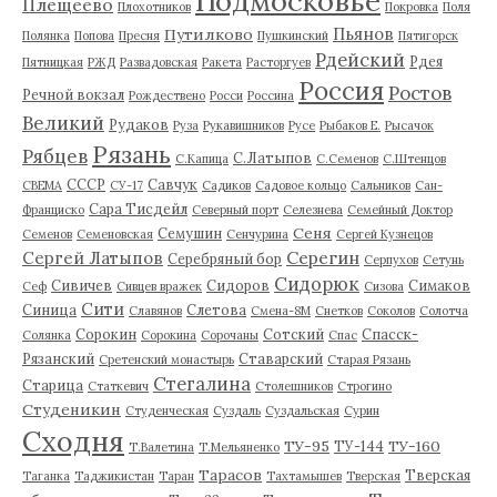
Подмосковье
Плещеево
Плохотников
Покровка
Поля
Пьянов
Путилково
Полянка
Попова
Пресня
Пушкинский
Пятигорск
Рдейский
Рдея
Пятницкая
РЖД
Развадовская
Ракета
Расторгуев
Россия
Ростов
Речной вокзал
Рождествено
Росси
Россина
Великий
Рудаков
Руза
Рукавишников
Русе
Рыбаков Е.
Рысачок
Рязань
Рябцев
С.Латыпов
С.Капица
С.Семенов
С.Штенцов
СССР
Савчук
СВЕМА
СУ-17
Садиков
Садовое кольцо
Сальников
Сан-
Сара Тисдейл
Франциско
Северный порт
Селезнева
Семейный Доктор
Сеня
Семушин
Семенов
Семеновская
Сенчурина
Сергей Кузнецов
Серегин
Сергей Латыпов
Серебряный бор
Серпухов
Сетунь
Сидорюк
Сивичев
Сидоров
Симаков
Сеф
Сивцев вражек
Сизова
Сити
Синица
Слетова
Славянов
Смена-8М
Снетков
Соколов
Солотча
Сорокин
Сотский
Спасск-
Солянка
Сорокина
Сорочаны
Спас
Рязанский
Ставарский
Сретенский монастырь
Старая Рязань
Стегалина
Старица
Статкевич
Столешников
Строгино
Студеникин
Студенческая
Суздаль
Суздальская
Сурин
Сходня
ТУ-95
ТУ-160
ТУ-144
Т.Валетина
Т.Мельяненко
Тарасов
Тверская
Таганка
Таджикистан
Таран
Тахтамышев
Тверская