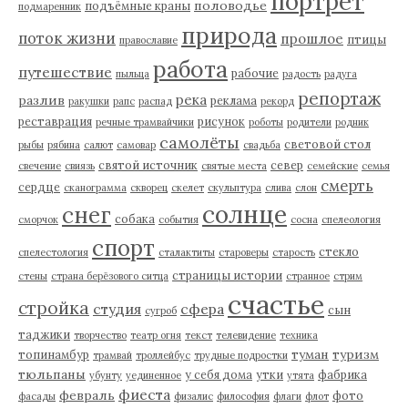
портрет
половодье
подъёмные краны
подмаренник
природа
поток жизни
прошлое
птицы
православие
работа
путешествие
рабочие
пыльца
радость
радуга
репортаж
река
разлив
реклама
ракушки
рапс
распад
рекорд
реставрация
рисунок
речные трамвайчики
роботы
родители
родник
самолёты
световой стол
рыбы
рябина
салют
самовар
свадьба
святой источник
север
свечение
свиязь
святые места
семейские
семья
смерть
сердце
сканограмма
скворец
скелет
скульптура
слива
слон
солнце
снег
собака
сморчок
события
сосна
спелеология
спорт
стекло
спелестология
сталактиты
староверы
старость
страницы истории
стены
страна берёзового ситца
странное
стрим
счастье
стройка
студия
сфера
сын
сугроб
таджики
творчество
театр огня
текст
телевидение
техника
туман
туризм
топинамбур
трамвай
троллейбус
трудные подростки
тюльпаны
у себя дома
утки
фабрика
убунту
уединенное
утята
фиеста
февраль
фото
фасады
физалис
философия
флаги
флот