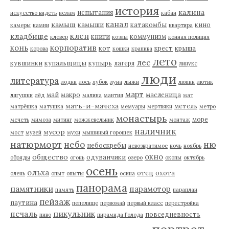
история
калина
испытания
искусство видеть
ислам
кабан
канал
камыш
камыши
катакомбы
кино
камеры
камни
квартира
клен
кладбище
книги
коммунизм
клевер
козлы
конная полиция
корпоратив
конь
кот
крест
крыша
корова
кошки
крапива
лето
лес
кувшинки
купальщицы
купырь
лагеря
линукс
люди
литература
лодки
лось
лубок
луна
лыжи
люпин
лютик
март
май
макро
масленица
лягушки
лёд
малина
мантия
мат
мать-и-мачеха
метель
матрёшка
матушка
мемуары
мертвяки
метро
монастырь
море
мечеть
мимоза
митинг
можжевельник
монтаж
наличник
мусор
мост
музей
мухи
мышиный горошек
натюрморт
небо
ню
небоскребы
невозвратимое
ночь
ноябрь
окно
общество
одуванчики
обряды
огонь
озеро
окопы
октябрь
осень
ольха
отец
охота
олень
опыт
опыты
осина
панорама
памятники
парамотор
память
параплан
пейзаж
паутина
пепелище
первомай
первый класс
перестройка
пикульник
печаль
повседневность
пиво
пирамида Голода