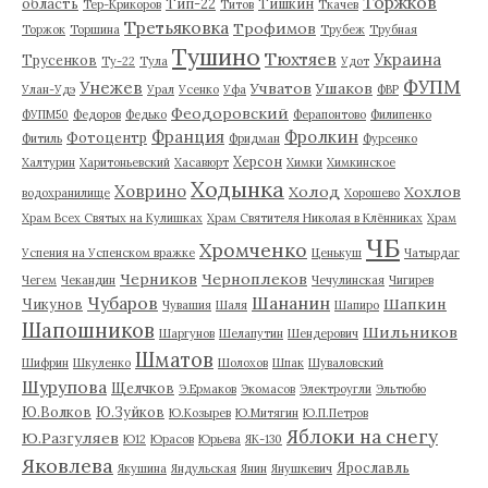
Торжков
область
Тип-22
Тишкин
Тер-Крикоров
Титов
Ткачев
Третьяковка
Трофимов
Торжок
Торшина
Трубеж
Трубная
Тушино
Тюхтяев
Украина
Трусенков
Ту-22
Тула
Удот
ФУПМ
Унежев
Учватов
Ушаков
Улан-Удэ
Урал
Усенко
Уфа
ФВР
Феодоровский
ФУПМ50
Федоров
Федько
Ферапонтово
Филипенко
Франция
Фролкин
Фотоцентр
Фитиль
Фридман
Фурсенко
Херсон
Халтурин
Харитоньевский
Хасавюрт
Химки
Химкинское
Ходынка
Ховрино
Холод
Хохлов
водохранилище
Хорошево
Храм Всех Святых на Кулишках
Храм Святителя Николая в Клённиках
Храм
ЧБ
Хромченко
Успения на Успенском вражке
Ценькуш
Чатырдаг
Черников
Черноплеков
Чегем
Чекандин
Чечулинская
Чигирев
Чубаров
Шананин
Шапкин
Чикунов
Чувашия
Шаля
Шапиро
Шапошников
Шильников
Шаргунов
Шелапутин
Шендерович
Шматов
Шифрин
Шкуленко
Шолохов
Шпак
Шуваловский
Шурупова
Щелчков
Э.Ермаков
Экомасов
Электроугли
Эльтюбю
Ю.Волков
Ю.Зуйков
Ю.Козырев
Ю.Митягин
Ю.П.Петров
Яблоки на снегу
Ю.Разгуляев
Ю12
Юрасов
Юрьева
ЯК-130
Яковлева
Ярославль
Якушина
Яндульская
Янин
Янушкевич