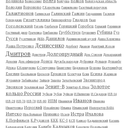
Волга
Водянова
Волков
Вознесение
Волгуша
Вологодская область
Володин
Вороново
Г.Короткова
Гаврилково
Газетный переулок
Галактионов
Галинский
Галкин
Галинская
Гардашник
Гасилов
Гизатуллина
Гладков
Геленджик
Гиппенрейтер
Гнап
Гоголевский
Горицкий
Горобец
Гоголь
Горбачев
Горький
Горяинов
Губина
Груббстрем
Гуз
Гостиный двор
Грачевка
Грибанова
Грушевич
Гусев
Данилов
Гусятников
ДКБА
Дарвиновский музей
Даша Корягина
Денисенко
Даша Петренко
Дербент
Дианов
Дмитрий Жохов
Дмитров
Долгопрудный
Доветров
Дом Союзов
Домарацкий
Донец
Домени
Дом офицеров
Дружба народов
Дубровки
Дульцев
Душанбе
Дёржа
Е.Коршунова
Е.Сенчурина
Евангелие
Евдокимов
Егорова
Екатеринбург
Есина
Емелин
Ермаков
Емельянов
Еремеев
Есентуки
Есин
Жариков
Звенигород
Журавлев
Забайкалье
Зайцев
Зацепа
Зачатьевский
Зенит-В
Золотое
Звонков
Земляной вал
Зенитар-К 16мм
кольцо России
Зубков
Зубов
Зуйков
И.Пилюгин
И.Сидоров
ИЛ-14
Иванов
ИПМ
ИЛ-28
ИЛ-76
ИЛ-78
ИЛ-80
Иванилов
Иванова
Иероглиф
Ивантеевка
Измайлово
Ильина
Ильинский
Император ВАВА
Истра
Интеко
Ичалова
Иримико
Ира Большая
Исаев
К.Перфильев
К.Рудаков
ККК
КС-1
КСП
Кавказ
Кадышевский
Казань
Калмыков
Калибр
Каламкаров
Каледин
Каменец-Подольский