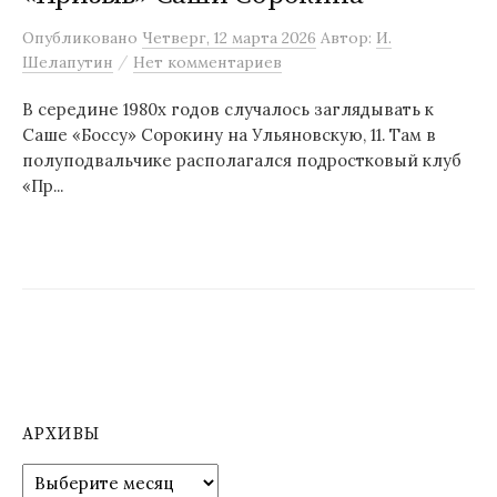
м
Опубликовано
Четверг, 12 марта 2026
Автор:
И.
у
/
Шелапутин
Нет комментариев
В середине 1980х годов случалось заглядывать к
Саше «Боссу» Сорокину на Ульяновскую, 11. Там в
полуподвальчике располагался подростковый клуб
«Пр...
АРХИВЫ
А