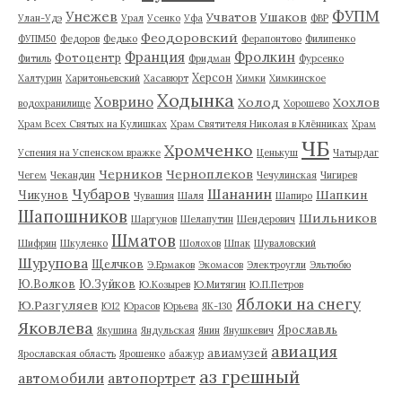
ФУПМ
Унежев
Учватов
Ушаков
Улан-Удэ
Урал
Усенко
Уфа
ФВР
Феодоровский
ФУПМ50
Федоров
Федько
Ферапонтово
Филипенко
Франция
Фролкин
Фотоцентр
Фитиль
Фридман
Фурсенко
Херсон
Халтурин
Харитоньевский
Хасавюрт
Химки
Химкинское
Ходынка
Ховрино
Холод
Хохлов
водохранилище
Хорошево
Храм Всех Святых на Кулишках
Храм Святителя Николая в Клённиках
Храм
ЧБ
Хромченко
Успения на Успенском вражке
Ценькуш
Чатырдаг
Черников
Черноплеков
Чегем
Чекандин
Чечулинская
Чигирев
Чубаров
Шананин
Шапкин
Чикунов
Чувашия
Шаля
Шапиро
Шапошников
Шильников
Шаргунов
Шелапутин
Шендерович
Шматов
Шифрин
Шкуленко
Шолохов
Шпак
Шуваловский
Шурупова
Щелчков
Э.Ермаков
Экомасов
Электроугли
Эльтюбю
Ю.Волков
Ю.Зуйков
Ю.Козырев
Ю.Митягин
Ю.П.Петров
Яблоки на снегу
Ю.Разгуляев
Ю12
Юрасов
Юрьева
ЯК-130
Яковлева
Ярославль
Якушина
Яндульская
Янин
Янушкевич
авиация
авиамузей
Ярославская область
Ярошенко
абажур
аз грешный
автомобили
автопортрет