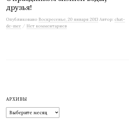
друзья!
м
у
Опубликовано
Воскресенье, 20 января 2013
Автор:
chat-
/
de-mer
Нет комментариев
АРХИВЫ
А
р
х
и