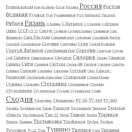
Россия
Ростов
Речной вокзал
Рождествено
Росси
Россина
Великий
Рудаков
Руза
Рукавишников
Русе
Рыбаков Е.
Рысачок
Рязань
Рябцев
С.Латыпов
С.Капица
С.Семенов
С.Штенцов
СССР
Савчук
СВЕМА
СУ-17
Садиков
Садовое кольцо
Сальников
Сан-
Сара Тисдейл
Франциско
Северный порт
Селезнева
Семейный Доктор
Сеня
Семушин
Семенов
Семеновская
Сенчурина
Сергей Кузнецов
Серегин
Сергей Латыпов
Серебряный бор
Серпухов
Сетунь
Сидорюк
Сивичев
Сидоров
Симаков
Сеф
Сивцев вражек
Сизова
Сити
Синица
Слетова
Славянов
Смена-8М
Снетков
Соколов
Солотча
Сорокин
Сотский
Спасск-
Солянка
Сорокина
Сорочаны
Спас
Рязанский
Ставарский
Сретенский монастырь
Старая Рязань
Стегалина
Старица
Статкевич
Столешников
Строгино
Студеникин
Студенческая
Суздаль
Суздальская
Сурин
Сходня
ТУ-95
ТУ-160
ТУ-144
Т.Валетина
Т.Мельяненко
Тарасов
Тверская
Таганка
Таджикистан
Таран
Тахтамышев
Тверская
Торжков
область
Тип-22
Тишкин
Тер-Крикоров
Титов
Ткачев
Третьяковка
Трофимов
Торжок
Торшина
Трубеж
Трубная
Тушино
Тюхтяев
Украина
Трусенков
Ту-22
Тула
Удот