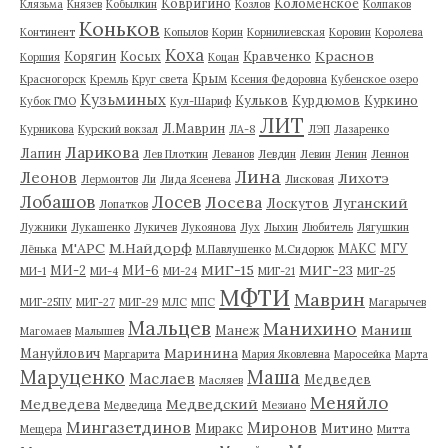
Ковригино
Коломенское
Клязьма
Князев
Кобылкин
Козлов
Колпаков
Коньков
Континент
Копылов
Корин
Корнилиевская
Коровин
Королева
Коха
Краснов
Корягин
Косых
Кравченко
Коршия
Коцан
Крым
Красногорск
Кремль
Круг света
Ксения Федоровна
Кубенское озеро
Кузьминых
Кульков
Курдюмов
Куркино
Кубок ГМО
Кул-Шариф
ЛИТ
Л.Маврин
Курникова
Курский вокзал
ЛА-8
ЛЭП
Лазаренко
Ларикова
Лапин
Лев Плоткин
Леванов
Левдин
Левин
Ленин
Леннон
Лина
Леонов
Лихотэ
Лермонтов
Ли
Лида Ясенева
Лисковая
Лобашов
Лосев
Лосева
Луганский
Лоскутов
Лопатков
Лужники
Лукашенко
Лукичев
Лукоянова
Лух
Лыхин
Любитель
Лягушкин
М'АРС
М.Найдорф
МАКС
МГУ
Лёнька
М.Павлушенко
М.Сидорюк
МИГ-15
МИГ-23
МИ-2
МИ-6
МИ-1
МИ-4
МИ-24
МИГ-21
МИГ-25
МФТИ
Маврин
МИГ-25ПУ
МИГ-27
МИГ-29
МЛС
МПС
Магарычев
Мальцев
Манихино
Маниш
Манеж
Магомаев
Малышев
Маринина
Мануйлович
Маргарита
Мария Яковлевна
Маросейка
Марта
Маруценко
Маша
Маслаев
Медведев
Масляев
Меняйло
Медведева
Медведский
Медведица
Мезиано
Мингазетдинов
Миронов
Миракс
Митино
Мещера
Митта