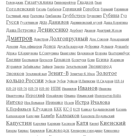
Гизатуллина
Гладков
Геленджик
Гиппенрейтер
Гнап
Гоголевский
Горицкий
Горобец
Гоголь
Горбачев
Горький
Горяинов
Губина
Груббстрем
Гуз
Гостиный двор
Грачевка
Грибанова
Грушевич
Гусев
Данилов
Гусятников
ДКБА
Дарвиновский музей
Даша Корягина
Денисенко
Даша Петренко
Дербент
Дианов
Дмитрий Жохов
Дмитров
Долгопрудный
Доветров
Дом Союзов
Домарацкий
Донец
Домени
Дом офицеров
Дружба народов
Дубровки
Дульцев
Душанбе
Дёржа
Е.Коршунова
Е.Сенчурина
Евангелие
Евдокимов
Егорова
Екатеринбург
Есина
Емелин
Ермаков
Емельянов
Еремеев
Есентуки
Есин
Жариков
Звенигород
Журавлев
Забайкалье
Зайцев
Зацепа
Зачатьевский
Зенит-В
Золотое
Звонков
Земляной вал
Зенитар-К 16мм
кольцо России
Зубков
Зубов
Зуйков
И.Пилюгин
И.Сидоров
ИЛ-14
Иванов
ИПМ
ИЛ-28
ИЛ-76
ИЛ-78
ИЛ-80
Иванилов
Иванова
Иероглиф
Ивантеевка
Измайлово
Ильина
Ильинский
Император ВАВА
Истра
Интеко
Ичалова
Иримико
Ира Большая
Исаев
К.Перфильев
К.Рудаков
ККК
КС-1
КСП
Кавказ
Кадышевский
Казань
Калмыков
Калибр
Каламкаров
Каледин
Каменец-Подольский
Капустин
Катя
Киенский
Карелия
Карякин
Касимов
Киев4
Кисловодск
Кимры
Кирвас
Кириллов
Клещеево городище
Клименко