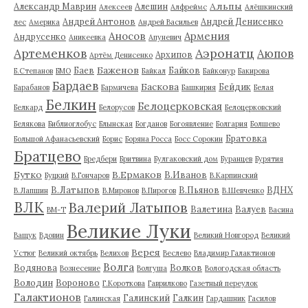
Альпы
Александр Маврин
Алешин
Алексеев
Алфреймс
Алёшкинский
Андрей Антонов
Андрей Денисенко
лес
Америка
Андрей Васильев
Аносов
Армения
Андрусенко
Аникеевка
Апуневич
Артеменков
Аэронатц
Аюпов
Архипов
Артём Денисенко
Баженов
Баев
Байков
Б.Степанов
БМО
Байкал
Байконур
Бакирова
Бардаев
Баскова
Бейдик
Барабанов
Бармичева
Башкирия
Белая
Белкин
Белоцерковская
Белкард
Белорусов
Белоцерковский
Белякова
Библиоглобус
Блынская
Богданов
Богоявление
Болгария
Болшево
Братовка
Большой Афанасьевский
Борис
Боряна Росса
Босс Сорокин
Братцево
Бредбери
Бритвина
Булгаковский дом
Буранцев
Бурятия
Бутко
В.Ермаков
В.Иванов
Буцкий
В.Гончаров
В.Карпинский
В.Латыпов
В.Пьянов
ВДНХ
В.Лапшин
В.Миронов
В.Пирогов
В.Шевченко
ВЛК
Валерий Латыпов
Валетина
Валуев
ВМ-Т
Васина
Великие Луки
Ващук
Вдовин
Великий Новгород
Великий
Верея
Устюг
Великий октябрь
Велихов
Веслево
Владимир Галактионов
Волга
Водянова
Волков
Вознесение
Волгуша
Вологодская область
Володин
Вороново
Г.Короткова
Гаврилково
Газетный переулок
Галактионов
Галинский
Галкин
Галинская
Гардашник
Гасилов