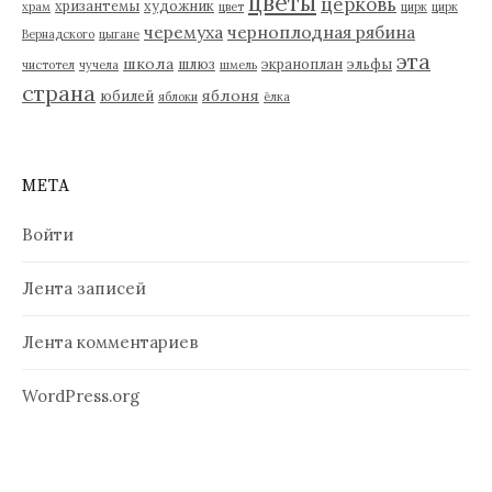
цветы
церковь
хризантемы
художник
храм
цвет
цирк
цирк
черемуха
черноплодная рябина
Вернадского
цыгане
эта
школа
шлюз
экраноплан
эльфы
чистотел
чучела
шмель
страна
яблоня
юбилей
яблоки
ёлка
МЕТА
Войти
Лента записей
Лента комментариев
WordPress.org