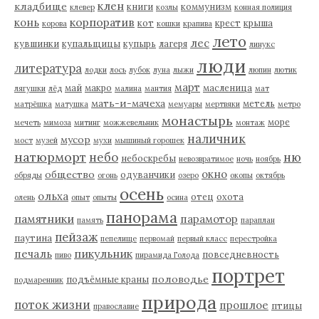
клен
кладбище
книги
коммунизм
клевер
козлы
конная полиция
корпоратив
конь
кот
крест
крыша
корова
кошки
крапива
лето
лес
кувшинки
купальщицы
купырь
лагеря
линукс
люди
литература
лодки
лось
лубок
луна
лыжи
люпин
лютик
март
май
макро
масленица
лягушки
лёд
малина
мантия
мат
мать-и-мачеха
метель
матрёшка
матушка
мемуары
мертвяки
метро
монастырь
море
мечеть
мимоза
митинг
можжевельник
монтаж
наличник
мусор
мост
музей
мухи
мышиный горошек
натюрморт
небо
ню
небоскребы
невозвратимое
ночь
ноябрь
окно
общество
одуванчики
обряды
огонь
озеро
окопы
октябрь
осень
ольха
отец
охота
олень
опыт
опыты
осина
панорама
памятники
парамотор
память
параплан
пейзаж
паутина
пепелище
первомай
первый класс
перестройка
пикульник
печаль
повседневность
пиво
пирамида Голода
портрет
половодье
подъёмные краны
подмаренник
природа
поток жизни
прошлое
птицы
православие