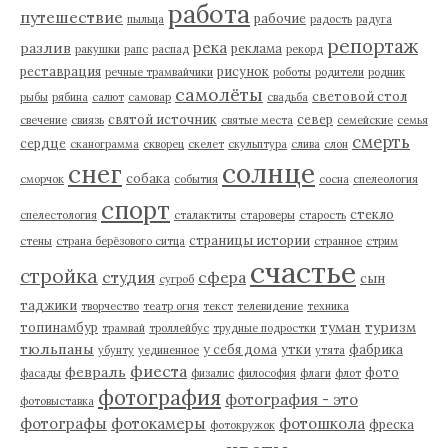
работа
путешествие
рабочие
пыльца
радость
радуга
репортаж
река
разлив
реклама
ракушки
рапс
распад
рекорд
реставрация
рисунок
речные трамвайчики
роботы
родители
родник
самолёты
световой стол
рыбы
рябина
салют
самовар
свадьба
святой источник
север
свечение
свиязь
святые места
семейские
семья
смерть
сердце
сканограмма
скворец
скелет
скульптура
слива
слон
солнце
снег
собака
сморчок
события
сосна
спелеология
спорт
стекло
спелестология
сталактиты
староверы
старость
страницы истории
стены
страна берёзового ситца
странное
стрим
счастье
стройка
студия
сфера
сын
сугроб
таджики
творчество
театр огня
текст
телевидение
техника
туман
туризм
топинамбур
трамвай
троллейбус
трудные подростки
тюльпаны
у себя дома
утки
фабрика
убунту
уединенное
утята
фиеста
февраль
фото
фасады
физалис
философия
флаги
флот
фотография
фотография - это
фотовыставка
фотографы
фотокамеры
фотошкола
фреска
фотокружок