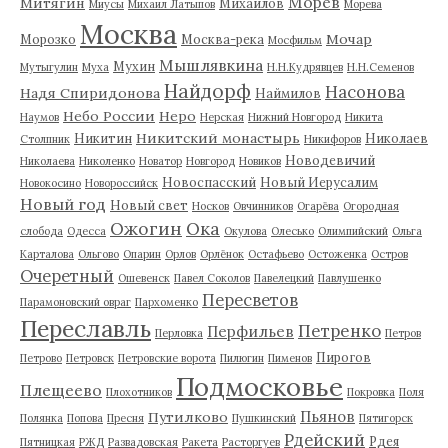
Морев
Митягин
Михайлов
Миусы
Михаил Латыпов
Морева
Москва
Мочар
Морозко
Москва-река
Мосфильм
Мышлявкина
Мухин
Мутыгулин
Муха
Н.Н.Кудрявцев
Н.Н.Семенов
Найдорф
Насонова
Надя Спиридонова
Наймилов
Небо России
Неро
Наумов
Нерская
Нижний Новгород
Никита
Никитский монастырь
Никитин
Николаев
Столпник
Никифоров
Новодевичий
Николаева
Николенко
Новатор
Новгород
Новиков
Новоспасский
Новый Иерусалим
Новокосино
Новороссийск
Новый год
Новый свет
Носков
Овчинников
Огарёва
Огородная
Ожогин
Ока
слобода
Одесса
Окулова
Олесько
Олимпийский
Ольга
Карталова
Ольгово
Опарин
Орлов
Орлёнок
Остафьево
Остоженка
Остров
Очеретный
Ошевенск
Павел Соколов
Павелецкий
Павлушенко
Пересветов
Парамоновский овраг
Пархоменко
Переславль
Петренко
Перфильев
Перловка
Петров
Пирогов
Петрово
Петровск
Петровские ворота
Пилюгин
Пименов
Подмосковье
Плещеево
Плохотников
Покровка
Поля
Пьянов
Путилково
Полянка
Попова
Пресня
Пушкинский
Пятигорск
Рдейский
Рдея
Пятницкая
РЖД
Развадовская
Ракета
Расторгуев