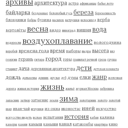
архивы
архитектура
астра
африканцы
бабье лето
береза
байдарка
бездомные
белолобый гусь
беременность
верба
бузина
блондинки
бобры
василек
ватрушки
велосипед
весна
вода
вишня
вертолёты
видео
виноград
воздухоплавание
вологодчина
водоросли
время
высота
времена года
выборы
воробей
выдра
вяз
город
герань
горы
георгин
гитара
гравилат речной
гроза
груша
дети
дача
деревянная архитектура
гтацинт
детская комната
жанр
дождь
елки
думы
дольмены
донник
друзья
дуб
железная
жизнь
дорога
живая история
жильё
журнал Москва
заброшка
зима
затмение
запасник
затвор
земля
золотарник
золото
золотой
иней
из окна
искусство
иван-чай
иконостас
шар
игрушки
история
калина
испытания
искусство видеть
ислам
кабан
канал
камыш
камыши
катакомбы
кино
камеры
камни
квартира