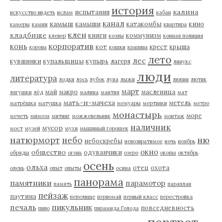
история
калина
испытания
искусство видеть
ислам
кабан
канал
камыш
камыши
катакомбы
кино
камеры
камни
квартира
клен
кладбище
книги
коммунизм
клевер
козлы
конная полиция
корпоратив
конь
кот
крест
крыша
корова
кошки
крапива
лето
лес
кувшинки
купальщицы
купырь
лагеря
линукс
люди
литература
лодки
лось
лубок
луна
лыжи
люпин
лютик
март
май
макро
масленица
лягушки
лёд
малина
мантия
мат
мать-и-мачеха
метель
матрёшка
матушка
мемуары
мертвяки
метро
монастырь
море
мечеть
мимоза
митинг
можжевельник
монтаж
наличник
мусор
мост
музей
мухи
мышиный горошек
натюрморт
небо
ню
небоскребы
невозвратимое
ночь
ноябрь
окно
общество
одуванчики
обряды
огонь
озеро
окопы
октябрь
осень
ольха
отец
охота
олень
опыт
опыты
осина
панорама
памятники
парамотор
память
параплан
пейзаж
паутина
пепелище
первомай
первый класс
перестройка
пикульник
печаль
повседневность
пиво
пирамида Голода