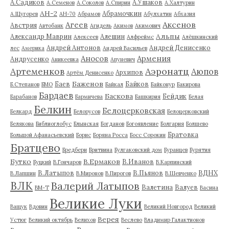
А.Садиков
А.Ушаков
А.Семенов
А.Соколов
А.Спирин
А.Халтурин
АН-2
Абрамочкин
А.Щугорев
АН-70
Абрамов
Абулхатин
Абхазия
Аксенов
Агеев
Австрия
Автобанк
Агидель
Акимов
Акимович
Альпы
Александр Маврин
Алешин
Алексеев
Алфреймс
Алёшкинский
Андрей Антонов
Андрей Денисенко
лес
Америка
Андрей Васильев
Аносов
Армения
Андрусенко
Аникеевка
Апуневич
Артеменков
Аэронатц
Аюпов
Архипов
Артём Денисенко
Баженов
Баев
Байков
Б.Степанов
БМО
Байкал
Байконур
Бакирова
Бардаев
Баскова
Бейдик
Барабанов
Бармичева
Башкирия
Белая
Белкин
Белоцерковская
Белкард
Белорусов
Белоцерковский
Белякова
Библиоглобус
Блынская
Богданов
Богоявление
Болгария
Болшево
Братовка
Большой Афанасьевский
Борис
Боряна Росса
Босс Сорокин
Братцево
Бредбери
Бритвина
Булгаковский дом
Буранцев
Бурятия
Бутко
В.Ермаков
В.Иванов
Буцкий
В.Гончаров
В.Карпинский
В.Латыпов
В.Пьянов
ВДНХ
В.Лапшин
В.Миронов
В.Пирогов
В.Шевченко
ВЛК
Валерий Латыпов
Валетина
Валуев
ВМ-Т
Васина
Великие Луки
Ващук
Вдовин
Великий Новгород
Великий
Верея
Устюг
Великий октябрь
Велихов
Веслево
Владимир Галактионов