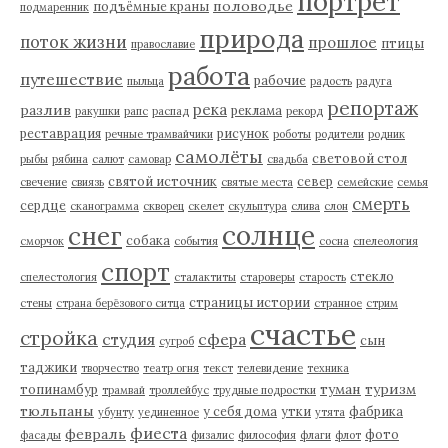
портрет
половодье
подъёмные краны
подмаренник
природа
поток жизни
прошлое
птицы
православие
работа
путешествие
рабочие
пыльца
радость
радуга
репортаж
река
разлив
реклама
ракушки
рапс
распад
рекорд
реставрация
рисунок
речные трамвайчики
роботы
родители
родник
самолёты
световой стол
рыбы
рябина
салют
самовар
свадьба
святой источник
север
свечение
свиязь
святые места
семейские
семья
смерть
сердце
сканограмма
скворец
скелет
скульптура
слива
слон
солнце
снег
собака
сморчок
события
сосна
спелеология
спорт
стекло
спелестология
сталактиты
староверы
старость
страницы истории
стены
страна берёзового ситца
странное
стрим
счастье
стройка
студия
сфера
сын
сугроб
таджики
творчество
театр огня
текст
телевидение
техника
туман
туризм
топинамбур
трамвай
троллейбус
трудные подростки
тюльпаны
у себя дома
утки
фабрика
убунту
уединенное
утята
фиеста
февраль
фото
фасады
физалис
философия
флаги
флот