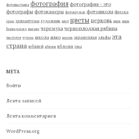
фотография
фотография - это
фотовыставка
фотографы
фотокамеры
фотошкола
фреска
фотокружок
цветы
церковь
хризантемы
художник
храм
цвет
цирк
цирк
черемуха
черноплодная рябина
Вернадского
цыгане
эта
школа
шлюз
экраноплан
эльфы
чистотел
чучела
шмель
страна
яблоня
юбилей
яблоки
ёлка
МЕТА
Войти
Лента записей
Лента комментариев
WordPress.org