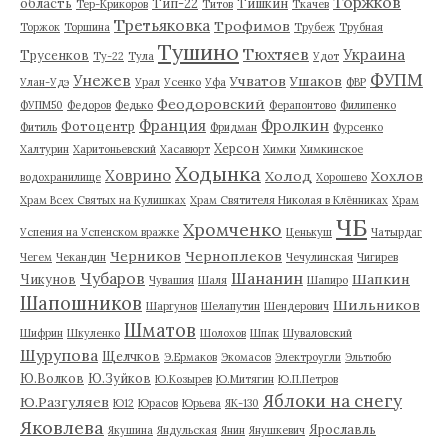
Торжков
область
Тип-22
Тишкин
Тер-Крикоров
Титов
Ткачев
Третьяковка
Трофимов
Торжок
Торшина
Трубеж
Трубная
Тушино
Тюхтяев
Украина
Трусенков
Ту-22
Тула
Удот
ФУПМ
Унежев
Учватов
Ушаков
Улан-Удэ
Урал
Усенко
Уфа
ФВР
Феодоровский
ФУПМ50
Федоров
Федько
Ферапонтово
Филипенко
Франция
Фролкин
Фотоцентр
Фитиль
Фридман
Фурсенко
Херсон
Халтурин
Харитоньевский
Хасавюрт
Химки
Химкинское
Ходынка
Ховрино
Холод
Хохлов
водохранилище
Хорошево
Храм Всех Святых на Кулишках
Храм Святителя Николая в Клённиках
Храм
ЧБ
Хромченко
Успения на Успенском вражке
Ценькуш
Чатырдаг
Черников
Черноплеков
Чегем
Чекандин
Чечулинская
Чигирев
Чубаров
Шананин
Шапкин
Чикунов
Чувашия
Шаля
Шапиро
Шапошников
Шильников
Шаргунов
Шелапутин
Шендерович
Шматов
Шифрин
Шкуленко
Шолохов
Шпак
Шуваловский
Шурупова
Щелчков
Э.Ермаков
Экомасов
Электроугли
Эльтюбю
Ю.Волков
Ю.Зуйков
Ю.Козырев
Ю.Митягин
Ю.П.Петров
Яблоки на снегу
Ю.Разгуляев
Ю12
Юрасов
Юрьева
ЯК-130
Яковлева
Ярославль
Якушина
Яндульская
Янин
Янушкевич