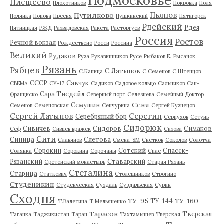
Подмосковье
Плещеево
Плохотников
Покровка
Поля
Пьянов
Путилково
Полянка
Попова
Пресня
Пушкинский
Пятигорск
Рдейский
Рдея
Пятницкая
РЖД
Развадовская
Ракета
Расторгуев
Россия
Ростов
Речной вокзал
Рождествено
Росси
Россина
Великий
Рудаков
Руза
Рукавишников
Русе
Рыбаков Е.
Рысачок
Рязань
Рябцев
С.Латыпов
С.Капица
С.Семенов
С.Штенцов
СССР
Савчук
СВЕМА
СУ-17
Садиков
Садовое кольцо
Сальников
Сан-
Сара Тисдейл
Франциско
Северный порт
Селезнева
Семейный Доктор
Сеня
Семушин
Семенов
Семеновская
Сенчурина
Сергей Кузнецов
Серегин
Сергей Латыпов
Серебряный бор
Серпухов
Сетунь
Сидорюк
Сивичев
Сидоров
Симаков
Сеф
Сивцев вражек
Сизова
Сити
Синица
Слетова
Славянов
Смена-8М
Снетков
Соколов
Солотча
Сорокин
Сотский
Спасск-
Солянка
Сорокина
Сорочаны
Спас
Рязанский
Ставарский
Сретенский монастырь
Старая Рязань
Стегалина
Старица
Статкевич
Столешников
Строгино
Студеникин
Студенческая
Суздаль
Суздальская
Сурин
Сходня
ТУ-95
ТУ-160
ТУ-144
Т.Валетина
Т.Мельяненко
Тарасов
Тверская
Таганка
Таджикистан
Таран
Тахтамышев
Тверская