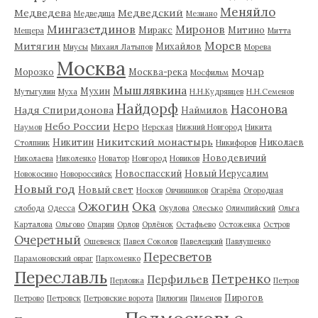
Меняйло
Медведева
Медведский
Медведица
Мезиано
Мингазетдинов
Миронов
Миракс
Митино
Мещера
Митта
Морев
Митягин
Михайлов
Миусы
Михаил Латыпов
Морева
Москва
Мочар
Морозко
Москва-река
Мосфильм
Мышлявкина
Мухин
Мутыгулин
Муха
Н.Н.Кудрявцев
Н.Н.Семенов
Найдорф
Насонова
Надя Спиридонова
Наймилов
Небо России
Неро
Наумов
Нерская
Нижний Новгород
Никита
Никитский монастырь
Никитин
Николаев
Столпник
Никифоров
Новодевичий
Николаева
Николенко
Новатор
Новгород
Новиков
Новоспасский
Новый Иерусалим
Новокосино
Новороссийск
Новый год
Новый свет
Носков
Овчинников
Огарёва
Огородная
Ожогин
Ока
слобода
Одесса
Окулова
Олесько
Олимпийский
Ольга
Карталова
Ольгово
Опарин
Орлов
Орлёнок
Остафьево
Остоженка
Остров
Очеретный
Ошевенск
Павел Соколов
Павелецкий
Павлушенко
Пересветов
Парамоновский овраг
Пархоменко
Переславль
Петренко
Перфильев
Перловка
Петров
Пирогов
Петрово
Петровск
Петровские ворота
Пилюгин
Пименов