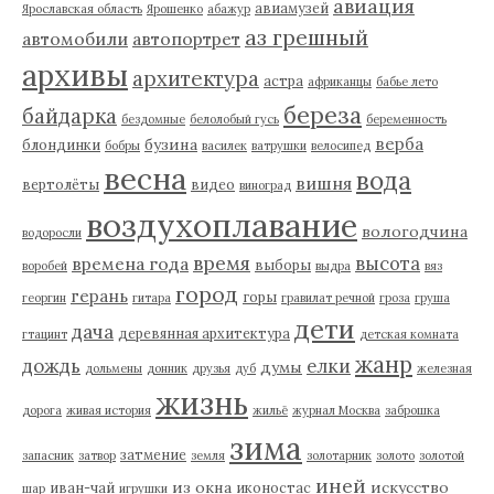
авиация
авиамузей
Ярославская область
Ярошенко
абажур
аз грешный
автомобили
автопортрет
архивы
архитектура
астра
африканцы
бабье лето
береза
байдарка
бездомные
белолобый гусь
беременность
верба
бузина
блондинки
бобры
василек
ватрушки
велосипед
весна
вода
вишня
вертолёты
видео
виноград
воздухоплавание
вологодчина
водоросли
время
высота
времена года
выборы
воробей
выдра
вяз
город
герань
горы
георгин
гитара
гравилат речной
гроза
груша
дети
дача
деревянная архитектура
гтацинт
детская комната
жанр
дождь
елки
думы
дольмены
донник
друзья
дуб
железная
жизнь
дорога
живая история
жильё
журнал Москва
заброшка
зима
затмение
запасник
затвор
земля
золотарник
золото
золотой
иней
из окна
искусство
иван-чай
иконостас
шар
игрушки