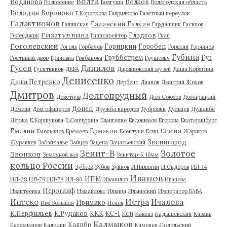
Волга
Водянова
Волков
Вознесение
Волгуша
Вологодская область
Володин
Вороново
Г.Короткова
Гаврилково
Газетный переулок
Галактионов
Галинский
Галкин
Галинская
Гардашник
Гасилов
Гизатуллина
Гладков
Геленджик
Гиппенрейтер
Гнап
Гоголевский
Горицкий
Горобец
Гоголь
Горбачев
Горький
Горяинов
Губина
Груббстрем
Гуз
Гостиный двор
Грачевка
Грибанова
Грушевич
Гусев
Данилов
Гусятников
ДКБА
Дарвиновский музей
Даша Корягина
Денисенко
Даша Петренко
Дербент
Дианов
Дмитрий Жохов
Дмитров
Долгопрудный
Доветров
Дом Союзов
Домарацкий
Донец
Домени
Дом офицеров
Дружба народов
Дубровки
Дульцев
Душанбе
Дёржа
Е.Коршунова
Е.Сенчурина
Евангелие
Евдокимов
Егорова
Екатеринбург
Есина
Емелин
Ермаков
Емельянов
Еремеев
Есентуки
Есин
Жариков
Звенигород
Журавлев
Забайкалье
Зайцев
Зацепа
Зачатьевский
Зенит-В
Золотое
Звонков
Земляной вал
Зенитар-К 16мм
кольцо России
Зубков
Зубов
Зуйков
И.Пилюгин
И.Сидоров
ИЛ-14
Иванов
ИПМ
ИЛ-28
ИЛ-76
ИЛ-78
ИЛ-80
Иванилов
Иванова
Иероглиф
Ивантеевка
Измайлово
Ильина
Ильинский
Император ВАВА
Истра
Интеко
Ичалова
Иримико
Ира Большая
Исаев
К.Перфильев
К.Рудаков
ККК
КС-1
КСП
Кавказ
Кадышевский
Казань
Калмыков
Калибр
Каламкаров
Каледин
Каменец-Подольский