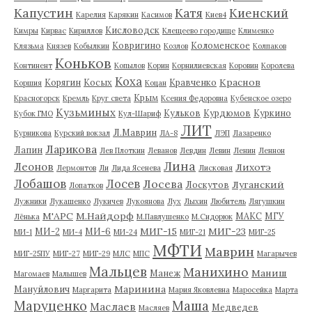
Капустин
Катя
Киенский
Карелия
Карякин
Касимов
Киев4
Кисловодск
Кимры
Кирвас
Кириллов
Клещеево городище
Клименко
Ковригино
Коломенское
Клязьма
Князев
Кобылкин
Козлов
Колпаков
Коньков
Континент
Копылов
Корин
Корнилиевская
Коровин
Королева
Коха
Краснов
Корягин
Косых
Кравченко
Коршия
Коцан
Крым
Красногорск
Кремль
Круг света
Ксения Федоровна
Кубенское озеро
Кузьминых
Кульков
Курдюмов
Куркино
Кубок ГМО
Кул-Шариф
ЛИТ
Л.Маврин
Курникова
Курский вокзал
ЛА-8
ЛЭП
Лазаренко
Ларикова
Лапин
Лев Плоткин
Леванов
Левдин
Левин
Ленин
Леннон
Лина
Леонов
Лихотэ
Лермонтов
Ли
Лида Ясенева
Лисковая
Лобашов
Лосев
Лосева
Луганский
Лоскутов
Лопатков
Лужники
Лукашенко
Лукичев
Лукоянова
Лух
Лыхин
Любитель
Лягушкин
М'АРС
М.Найдорф
МАКС
МГУ
Лёнька
М.Павлушенко
М.Сидорюк
МИГ-15
МИГ-23
МИ-2
МИ-6
МИ-1
МИ-4
МИ-24
МИГ-21
МИГ-25
МФТИ
Маврин
МИГ-25ПУ
МИГ-27
МИГ-29
МЛС
МПС
Магарычев
Мальцев
Манихино
Маниш
Манеж
Магомаев
Малышев
Маринина
Мануйлович
Маргарита
Мария Яковлевна
Маросейка
Марта
Маруценко
Маша
Маслаев
Медведев
Масляев