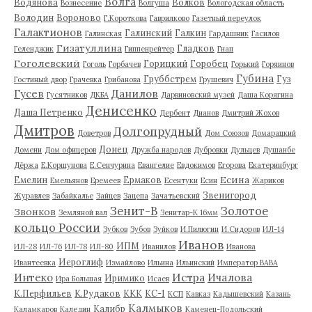
Волга
Водянова
Волков
Вознесение
Волгуша
Вологодская область
Володин
Вороново
Г.Короткова
Гаврилково
Газетный переулок
Галактионов
Галинский
Галкин
Галинская
Гардашник
Гасилов
Гизатуллина
Гладков
Геленджик
Гиппенрейтер
Гнап
Гоголевский
Горицкий
Горобец
Гоголь
Горбачев
Горький
Горяинов
Губина
Груббстрем
Гуз
Гостиный двор
Грачевка
Грибанова
Грушевич
Гусев
Данилов
Гусятников
ДКБА
Дарвиновский музей
Даша Корягина
Денисенко
Даша Петренко
Дербент
Дианов
Дмитрий Жохов
Дмитров
Долгопрудный
Доветров
Дом Союзов
Домарацкий
Донец
Домени
Дом офицеров
Дружба народов
Дубровки
Дульцев
Душанбе
Дёржа
Е.Коршунова
Е.Сенчурина
Евангелие
Евдокимов
Егорова
Екатеринбург
Есина
Емелин
Ермаков
Емельянов
Еремеев
Есентуки
Есин
Жариков
Звенигород
Журавлев
Забайкалье
Зайцев
Зацепа
Зачатьевский
Зенит-В
Золотое
Звонков
Земляной вал
Зенитар-К 16мм
кольцо России
Зубков
Зубов
Зуйков
И.Пилюгин
И.Сидоров
ИЛ-14
Иванов
ИПМ
ИЛ-28
ИЛ-76
ИЛ-78
ИЛ-80
Иванилов
Иванова
Иероглиф
Ивантеевка
Измайлово
Ильина
Ильинский
Император ВАВА
Истра
Интеко
Ичалова
Иримико
Ира Большая
Исаев
К.Перфильев
К.Рудаков
ККК
КС-1
КСП
Кавказ
Кадышевский
Казань
Калмыков
Калибр
Каламкаров
Каледин
Каменец-Подольский