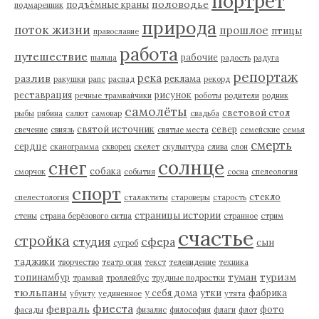
портрет
половодье
подъёмные краны
подмаренник
природа
поток жизни
прошлое
птицы
православие
работа
путешествие
рабочие
пыльца
радость
радуга
репортаж
река
разлив
реклама
ракушки
рапс
распад
рекорд
реставрация
рисунок
речные трамвайчики
роботы
родители
родник
самолёты
световой стол
рыбы
рябина
салют
самовар
свадьба
святой источник
север
свечение
свиязь
святые места
семейские
семья
смерть
сердце
сканограмма
скворец
скелет
скульптура
слива
слон
солнце
снег
собака
сморчок
события
сосна
спелеология
спорт
стекло
спелестология
сталактиты
староверы
старость
страницы истории
стены
страна берёзового ситца
странное
стрим
счастье
стройка
студия
сфера
сын
сугроб
таджики
творчество
театр огня
текст
телевидение
техника
туман
туризм
топинамбур
трамвай
троллейбус
трудные подростки
тюльпаны
у себя дома
утки
фабрика
убунту
уединенное
утята
фиеста
февраль
фото
фасады
физалис
философия
флаги
флот