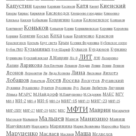
Капустин
Катя
Киенский
Карелия
Карякин
Касимов
Киев4
Кисловодск
Кимры
Кирвас
Кириллов
Клещеево городище
Клименко
Ковригино
Коломенское
Клязьма
Князев
Кобылкин
Козлов
Колпаков
Коньков
Континент
Копылов
Корин
Корнилиевская
Коровин
Королева
Коха
Краснов
Корягин
Косых
Кравченко
Коршия
Коцан
Крым
Красногорск
Кремль
Круг света
Ксения Федоровна
Кубенское озеро
Кузьминых
Кульков
Курдюмов
Куркино
Кубок ГМО
Кул-Шариф
ЛИТ
Л.Маврин
Курникова
Курский вокзал
ЛА-8
ЛЭП
Лазаренко
Ларикова
Лапин
Лев Плоткин
Леванов
Левдин
Левин
Ленин
Леннон
Лина
Леонов
Лихотэ
Лермонтов
Ли
Лида Ясенева
Лисковая
Лобашов
Лосев
Лосева
Луганский
Лоскутов
Лопатков
Лужники
Лукашенко
Лукичев
Лукоянова
Лух
Лыхин
Любитель
Лягушкин
М'АРС
М.Найдорф
МАКС
МГУ
Лёнька
М.Павлушенко
М.Сидорюк
МИГ-15
МИГ-23
МИ-2
МИ-6
МИ-1
МИ-4
МИ-24
МИГ-21
МИГ-25
МФТИ
Маврин
МИГ-25ПУ
МИГ-27
МИГ-29
МЛС
МПС
Магарычев
Мальцев
Манихино
Маниш
Манеж
Магомаев
Малышев
Маринина
Мануйлович
Маргарита
Мария Яковлевна
Маросейка
Марта
Маруценко
Маша
Маслаев
Медведев
Масляев