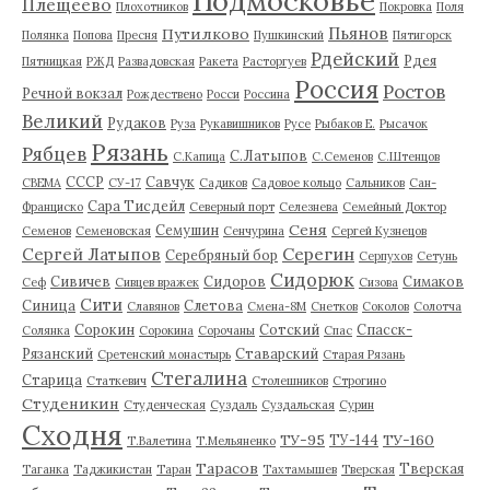
Подмосковье
Плещеево
Плохотников
Покровка
Поля
Пьянов
Путилково
Полянка
Попова
Пресня
Пушкинский
Пятигорск
Рдейский
Рдея
Пятницкая
РЖД
Развадовская
Ракета
Расторгуев
Россия
Ростов
Речной вокзал
Рождествено
Росси
Россина
Великий
Рудаков
Руза
Рукавишников
Русе
Рыбаков Е.
Рысачок
Рязань
Рябцев
С.Латыпов
С.Капица
С.Семенов
С.Штенцов
СССР
Савчук
СВЕМА
СУ-17
Садиков
Садовое кольцо
Сальников
Сан-
Сара Тисдейл
Франциско
Северный порт
Селезнева
Семейный Доктор
Сеня
Семушин
Семенов
Семеновская
Сенчурина
Сергей Кузнецов
Серегин
Сергей Латыпов
Серебряный бор
Серпухов
Сетунь
Сидорюк
Сивичев
Сидоров
Симаков
Сеф
Сивцев вражек
Сизова
Сити
Синица
Слетова
Славянов
Смена-8М
Снетков
Соколов
Солотча
Сорокин
Сотский
Спасск-
Солянка
Сорокина
Сорочаны
Спас
Рязанский
Ставарский
Сретенский монастырь
Старая Рязань
Стегалина
Старица
Статкевич
Столешников
Строгино
Студеникин
Студенческая
Суздаль
Суздальская
Сурин
Сходня
ТУ-95
ТУ-160
ТУ-144
Т.Валетина
Т.Мельяненко
Тарасов
Тверская
Таганка
Таджикистан
Таран
Тахтамышев
Тверская