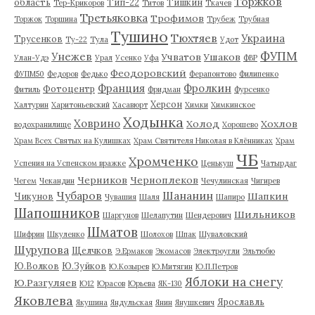
Торжков
область
Тип-22
Тишкин
Тер-Крикоров
Титов
Ткачев
Третьяковка
Трофимов
Торжок
Торшина
Трубеж
Трубная
Тушино
Тюхтяев
Украина
Трусенков
Ту-22
Тула
Удот
ФУПМ
Унежев
Учватов
Ушаков
Улан-Удэ
Урал
Усенко
Уфа
ФВР
Феодоровский
ФУПМ50
Федоров
Федько
Ферапонтово
Филипенко
Франция
Фролкин
Фотоцентр
Фитиль
Фридман
Фурсенко
Херсон
Халтурин
Харитоньевский
Хасавюрт
Химки
Химкинское
Ходынка
Ховрино
Холод
Хохлов
водохранилище
Хорошево
Храм Всех Святых на Кулишках
Храм Святителя Николая в Клённиках
Храм
ЧБ
Хромченко
Успения на Успенском вражке
Ценькуш
Чатырдаг
Черников
Черноплеков
Чегем
Чекандин
Чечулинская
Чигирев
Чубаров
Шананин
Шапкин
Чикунов
Чувашия
Шаля
Шапиро
Шапошников
Шильников
Шаргунов
Шелапутин
Шендерович
Шматов
Шифрин
Шкуленко
Шолохов
Шпак
Шуваловский
Шурупова
Щелчков
Э.Ермаков
Экомасов
Электроугли
Эльтюбю
Ю.Волков
Ю.Зуйков
Ю.Козырев
Ю.Митягин
Ю.П.Петров
Яблоки на снегу
Ю.Разгуляев
Ю12
Юрасов
Юрьева
ЯК-130
Яковлева
Ярославль
Якушина
Яндульская
Янин
Янушкевич