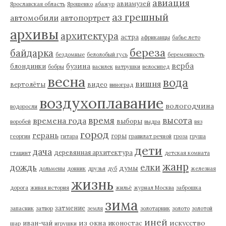
авиация
авиамузей
Ярославская область
Ярошенко
абажур
аз грешный
автомобили
автопортрет
архивы
архитектура
астра
африканцы
бабье лето
береза
байдарка
бездомные
белолобый гусь
беременность
верба
бузина
блондинки
бобры
василек
ватрушки
велосипед
весна
вода
вишня
вертолёты
видео
виноград
воздухоплавание
вологодчина
водоросли
время
высота
времена года
выборы
воробей
выдра
вяз
город
герань
горы
георгин
гитара
гравилат речной
гроза
груша
дети
дача
деревянная архитектура
гтацинт
детская комната
жанр
дождь
елки
думы
дольмены
донник
друзья
дуб
железная
жизнь
дорога
живая история
жильё
журнал Москва
заброшка
зима
затмение
запасник
затвор
земля
золотарник
золото
золотой
иней
из окна
искусство
иван-чай
иконостас
шар
игрушки