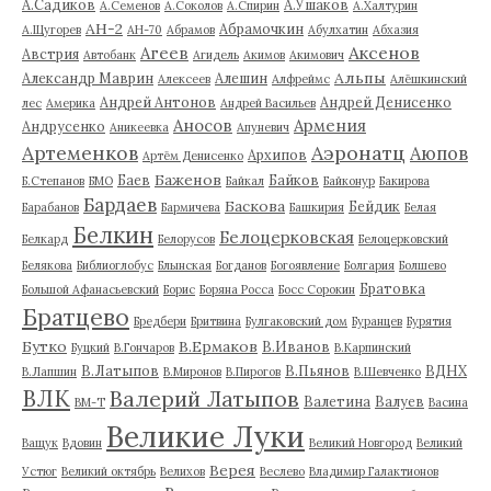
А.Садиков
А.Ушаков
А.Семенов
А.Соколов
А.Спирин
А.Халтурин
АН-2
Абрамочкин
А.Щугорев
АН-70
Абрамов
Абулхатин
Абхазия
Аксенов
Агеев
Австрия
Автобанк
Агидель
Акимов
Акимович
Альпы
Александр Маврин
Алешин
Алексеев
Алфреймс
Алёшкинский
Андрей Антонов
Андрей Денисенко
лес
Америка
Андрей Васильев
Аносов
Армения
Андрусенко
Аникеевка
Апуневич
Артеменков
Аэронатц
Аюпов
Архипов
Артём Денисенко
Баженов
Баев
Байков
Б.Степанов
БМО
Байкал
Байконур
Бакирова
Бардаев
Баскова
Бейдик
Барабанов
Бармичева
Башкирия
Белая
Белкин
Белоцерковская
Белкард
Белорусов
Белоцерковский
Белякова
Библиоглобус
Блынская
Богданов
Богоявление
Болгария
Болшево
Братовка
Большой Афанасьевский
Борис
Боряна Росса
Босс Сорокин
Братцево
Бредбери
Бритвина
Булгаковский дом
Буранцев
Бурятия
Бутко
В.Ермаков
В.Иванов
Буцкий
В.Гончаров
В.Карпинский
В.Латыпов
В.Пьянов
ВДНХ
В.Лапшин
В.Миронов
В.Пирогов
В.Шевченко
ВЛК
Валерий Латыпов
Валетина
Валуев
ВМ-Т
Васина
Великие Луки
Ващук
Вдовин
Великий Новгород
Великий
Верея
Устюг
Великий октябрь
Велихов
Веслево
Владимир Галактионов