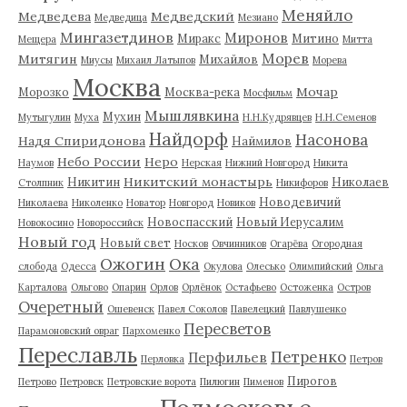
Меняйло
Медведева
Медведский
Медведица
Мезиано
Мингазетдинов
Миронов
Миракс
Митино
Мещера
Митта
Морев
Митягин
Михайлов
Миусы
Михаил Латыпов
Морева
Москва
Мочар
Морозко
Москва-река
Мосфильм
Мышлявкина
Мухин
Мутыгулин
Муха
Н.Н.Кудрявцев
Н.Н.Семенов
Найдорф
Насонова
Надя Спиридонова
Наймилов
Небо России
Неро
Наумов
Нерская
Нижний Новгород
Никита
Никитский монастырь
Никитин
Николаев
Столпник
Никифоров
Новодевичий
Николаева
Николенко
Новатор
Новгород
Новиков
Новоспасский
Новый Иерусалим
Новокосино
Новороссийск
Новый год
Новый свет
Носков
Овчинников
Огарёва
Огородная
Ожогин
Ока
слобода
Одесса
Окулова
Олесько
Олимпийский
Ольга
Карталова
Ольгово
Опарин
Орлов
Орлёнок
Остафьево
Остоженка
Остров
Очеретный
Ошевенск
Павел Соколов
Павелецкий
Павлушенко
Пересветов
Парамоновский овраг
Пархоменко
Переславль
Петренко
Перфильев
Перловка
Петров
Пирогов
Петрово
Петровск
Петровские ворота
Пилюгин
Пименов