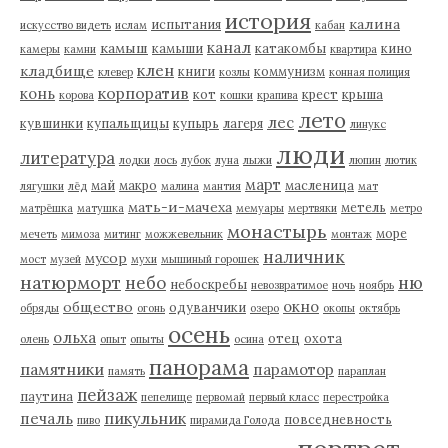
история
калина
испытания
искусство видеть
ислам
кабан
канал
камыш
камыши
катакомбы
кино
камеры
камни
квартира
клен
кладбище
книги
коммунизм
клевер
козлы
конная полиция
корпоратив
конь
кот
крест
крыша
корова
кошки
крапива
лето
лес
кувшинки
купальщицы
купырь
лагеря
линукс
люди
литература
лодки
лось
лубок
луна
лыжи
люпин
лютик
март
май
макро
масленица
лягушки
лёд
малина
мантия
мат
мать-и-мачеха
метель
матрёшка
матушка
мемуары
мертвяки
метро
монастырь
море
мечеть
мимоза
митинг
можжевельник
монтаж
наличник
мусор
мост
музей
мухи
мышиный горошек
натюрморт
небо
ню
небоскребы
невозвратимое
ночь
ноябрь
окно
общество
одуванчики
обряды
огонь
озеро
окопы
октябрь
осень
ольха
отец
охота
олень
опыт
опыты
осина
панорама
памятники
парамотор
память
параплан
пейзаж
паутина
пепелище
первомай
первый класс
перестройка
пикульник
печаль
повседневность
пиво
пирамида Голода