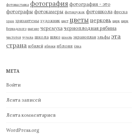
фотография
фотография - это
фотовыставка
фотографы
фотокамеры
фотошкола
фреска
фотокружок
цветы
церковь
хризантемы
художник
храм
цвет
цирк
цирк
черемуха
черноплодная рябина
Вернадского
цыгане
эта
школа
шлюз
экраноплан
эльфы
чистотел
чучела
шмель
страна
яблоня
юбилей
яблоки
ёлка
МЕТА
Войти
Лента записей
Лента комментариев
WordPress.org