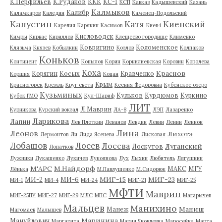
К.Перфильев
К.Рудаков
ККК
КС-1
КСП
Кавказ
Кадышевский
Казань
Калмыков
Калибр
Каламкаров
Каледин
Каменец-Подольский
Капустин
Катя
Киенский
Карелия
Карякин
Касимов
Киев4
Кисловодск
Кимры
Кирвас
Кириллов
Клещеево городище
Клименко
Ковригино
Коломенское
Клязьма
Князев
Кобылкин
Козлов
Колпаков
Коньков
Континент
Копылов
Корин
Корнилиевская
Коровин
Королева
Коха
Краснов
Корягин
Косых
Кравченко
Коршия
Коцан
Крым
Красногорск
Кремль
Круг света
Ксения Федоровна
Кубенское озеро
Кузьминых
Кульков
Курдюмов
Куркино
Кубок ГМО
Кул-Шариф
ЛИТ
Л.Маврин
Курникова
Курский вокзал
ЛА-8
ЛЭП
Лазаренко
Ларикова
Лапин
Лев Плоткин
Леванов
Левдин
Левин
Ленин
Леннон
Лина
Леонов
Лихотэ
Лермонтов
Ли
Лида Ясенева
Лисковая
Лобашов
Лосев
Лосева
Луганский
Лоскутов
Лопатков
Лужники
Лукашенко
Лукичев
Лукоянова
Лух
Лыхин
Любитель
Лягушкин
М'АРС
М.Найдорф
МАКС
МГУ
Лёнька
М.Павлушенко
М.Сидорюк
МИГ-15
МИГ-23
МИ-2
МИ-6
МИ-1
МИ-4
МИ-24
МИГ-21
МИГ-25
МФТИ
Маврин
МИГ-25ПУ
МИГ-27
МИГ-29
МЛС
МПС
Магарычев
Мальцев
Манихино
Маниш
Манеж
Магомаев
Малышев
Маринина
Мануйлович
Маргарита
Мария Яковлевна
Маросейка
Марта