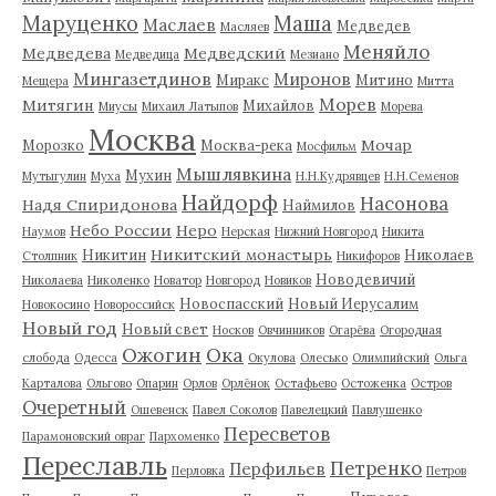
Маруценко
Маша
Маслаев
Медведев
Масляев
Меняйло
Медведева
Медведский
Медведица
Мезиано
Мингазетдинов
Миронов
Миракс
Митино
Мещера
Митта
Морев
Митягин
Михайлов
Миусы
Михаил Латыпов
Морева
Москва
Мочар
Морозко
Москва-река
Мосфильм
Мышлявкина
Мухин
Мутыгулин
Муха
Н.Н.Кудрявцев
Н.Н.Семенов
Найдорф
Насонова
Надя Спиридонова
Наймилов
Небо России
Неро
Наумов
Нерская
Нижний Новгород
Никита
Никитский монастырь
Никитин
Николаев
Столпник
Никифоров
Новодевичий
Николаева
Николенко
Новатор
Новгород
Новиков
Новоспасский
Новый Иерусалим
Новокосино
Новороссийск
Новый год
Новый свет
Носков
Овчинников
Огарёва
Огородная
Ожогин
Ока
слобода
Одесса
Окулова
Олесько
Олимпийский
Ольга
Карталова
Ольгово
Опарин
Орлов
Орлёнок
Остафьево
Остоженка
Остров
Очеретный
Ошевенск
Павел Соколов
Павелецкий
Павлушенко
Пересветов
Парамоновский овраг
Пархоменко
Переславль
Петренко
Перфильев
Перловка
Петров