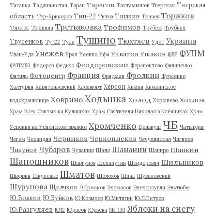
Тарасов
Тверская
Таганка
Таджикистан
Таран
Тахтамышев
Тверская
Торжков
область
Тип-22
Тишкин
Тер-Крикоров
Титов
Ткачев
Третьяковка
Трофимов
Торжок
Торшина
Трубеж
Трубная
Тушино
Тюхтяев
Украина
Трусенков
Ту-22
Тула
Удот
ФУПМ
Унежев
Учватов
Ушаков
Улан-Удэ
Урал
Усенко
Уфа
ФВР
Феодоровский
ФУПМ50
Федоров
Федько
Ферапонтово
Филипенко
Франция
Фролкин
Фотоцентр
Фитиль
Фридман
Фурсенко
Херсон
Халтурин
Харитоньевский
Хасавюрт
Химки
Химкинское
Ходынка
Ховрино
Холод
Хохлов
водохранилище
Хорошево
Храм Всех Святых на Кулишках
Храм Святителя Николая в Клённиках
Храм
ЧБ
Хромченко
Успения на Успенском вражке
Ценькуш
Чатырдаг
Черников
Черноплеков
Чегем
Чекандин
Чечулинская
Чигирев
Чубаров
Шананин
Шапкин
Чикунов
Чувашия
Шаля
Шапиро
Шапошников
Шильников
Шаргунов
Шелапутин
Шендерович
Шматов
Шифрин
Шкуленко
Шолохов
Шпак
Шуваловский
Шурупова
Щелчков
Э.Ермаков
Экомасов
Электроугли
Эльтюбю
Ю.Волков
Ю.Зуйков
Ю.Козырев
Ю.Митягин
Ю.П.Петров
Яблоки на снегу
Ю.Разгуляев
Ю12
Юрасов
Юрьева
ЯК-130