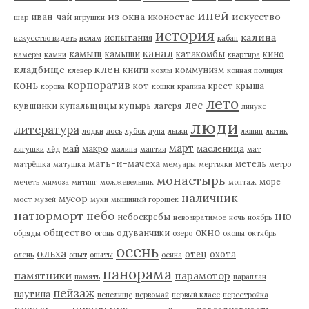
иней
из окна
искусство
иван-чай
иконостас
шар
игрушки
история
калина
испытания
искусство видеть
ислам
кабан
канал
камыш
камыши
катакомбы
кино
камеры
камни
квартира
клен
кладбище
книги
коммунизм
клевер
козлы
конная полиция
корпоратив
конь
кот
крест
крыша
корова
кошки
крапива
лето
лес
кувшинки
купальщицы
купырь
лагеря
линукс
люди
литература
лодки
лось
лубок
луна
лыжи
люпин
лютик
март
май
макро
масленица
лягушки
лёд
малина
мантия
мат
мать-и-мачеха
метель
матрёшка
матушка
мемуары
мертвяки
метро
монастырь
море
мечеть
мимоза
митинг
можжевельник
монтаж
наличник
мусор
мост
музей
мухи
мышиный горошек
натюрморт
небо
ню
небоскребы
невозвратимое
ночь
ноябрь
окно
общество
одуванчики
обряды
огонь
озеро
окопы
октябрь
осень
ольха
отец
охота
олень
опыт
опыты
осина
панорама
памятники
парамотор
память
параплан
пейзаж
паутина
пепелище
первомай
первый класс
перестройка
пикульник