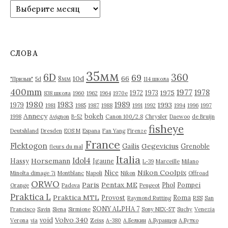
А
р
х
и
в
СЛОВА
ы
35мм
6D
360
69
10d
66
8мм
"Призыв"
5d
114 школа
400mm
1977
1978
1975
1972
1973
838 школа
1960
1962
1964
1970е
1980
1983
1989
1993
1979
1981
1985
1987
1988
1991
1992
1994
1996
1997
Annecy
bokeh
1998
Avignon
B-52
Canon 100/2.8
Chrysler
Daewoo
de Bruijn
fisheye
Deutshland
Dresden
EOS M
Espana
Fan Yang
Firenze
France
Flektogon
Gegevicius
Gailis
Grenoble
fleurs du mal
Italia
Idol4
Horsemann
Hassy
Igaune
L-39
Marceille
Milano
Nikon Coolpix
Nice
Minolta dimage 7i
Montblanc
Napoli
Nikon
Offroad
ORWO
Paris
Pentax ME
Phol
Pompei
Orange
Padova
Peugeot
Praktica L
Praktica MTL
Provost
Roma
Raymond Rutting
RSS
San
SONY ALPHA 7
Francisco
Savin
Siena
Sirmione
Sony NEX-5T
Suchy
Venezia
Volvo 340
void
Verona
via
Zeiss
А-380
А.Белкин
А.Буранцев
А.Бутко