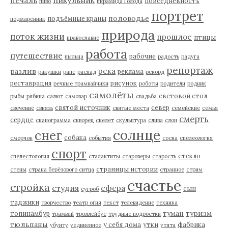
печаль
повседневность
пиво
пирамида Голода
портрет
половодье
подъёмные краны
подмаренник
природа
поток жизни
прошлое
птицы
православие
работа
путешествие
рабочие
пыльца
радость
радуга
репортаж
река
разлив
реклама
ракушки
рапс
распад
рекорд
реставрация
рисунок
речные трамвайчики
роботы
родители
родник
самолёты
световой стол
рыбы
рябина
салют
самовар
свадьба
святой источник
север
свечение
свиязь
святые места
семейские
семья
смерть
сердце
сканограмма
скворец
скелет
скульптура
слива
слон
солнце
снег
собака
сморчок
события
сосна
спелеология
спорт
стекло
спелестология
сталактиты
староверы
старость
страницы истории
стены
страна берёзового ситца
странное
стрим
счастье
стройка
студия
сфера
сын
сугроб
таджики
творчество
театр огня
текст
телевидение
техника
туман
туризм
топинамбур
трамвай
троллейбус
трудные подростки
тюльпаны
у себя дома
утки
фабрика
убунту
уединенное
утята