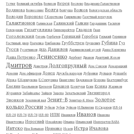
Верея
Устюг
Великий октябрь
Велихов
Веслево
Владимир Галактионов
Волга
Водянова
Волков
Вознесение
Волгуша
Вологодская область
Володин
Вороново
Г.Короткова
Гаврилково
Газетный переулок
Галактионов
Галинский
Галкин
Галинская
Гардашник
Гасилов
Гизатуллина
Гладков
Геленджик
Гиппенрейтер
Гнап
Гоголевский
Горицкий
Горобец
Гоголь
Горбачев
Горький
Горяинов
Губина
Груббстрем
Гуз
Гостиный двор
Грачевка
Грибанова
Грушевич
Гусев
Данилов
Гусятников
ДКБА
Дарвиновский музей
Даша Корягина
Денисенко
Даша Петренко
Дербент
Дианов
Дмитрий Жохов
Дмитров
Долгопрудный
Доветров
Дом Союзов
Домарацкий
Донец
Домени
Дом офицеров
Дружба народов
Дубровки
Дульцев
Душанбе
Дёржа
Е.Коршунова
Е.Сенчурина
Евангелие
Евдокимов
Егорова
Екатеринбург
Есина
Емелин
Ермаков
Емельянов
Еремеев
Есентуки
Есин
Жариков
Звенигород
Журавлев
Забайкалье
Зайцев
Зацепа
Зачатьевский
Зенит-В
Золотое
Звонков
Земляной вал
Зенитар-К 16мм
кольцо России
Зубков
Зубов
Зуйков
И.Пилюгин
И.Сидоров
ИЛ-14
Иванов
ИПМ
ИЛ-28
ИЛ-76
ИЛ-78
ИЛ-80
Иванилов
Иванова
Иероглиф
Ивантеевка
Измайлово
Ильина
Ильинский
Император ВАВА
Истра
Интеко
Ичалова
Иримико
Ира Большая
Исаев