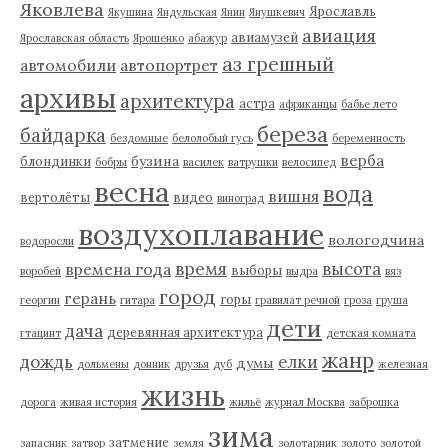
Яковлева
Ярославль
Якушина
Яндульская
Янин
Янушкевич
авиация
авиамузей
Ярославская область
Ярошенко
абажур
аз грешный
автомобили
автопортрет
архивы
архитектура
астра
африканцы
бабье лето
береза
байдарка
бездомные
белолобый гусь
беременность
верба
бузина
блондинки
бобры
василек
ватрушки
велосипед
весна
вода
вишня
вертолёты
видео
виноград
воздухоплавание
вологодчина
водоросли
время
высота
времена года
выборы
воробей
выдра
вяз
город
герань
горы
георгин
гитара
гравилат речной
гроза
груша
дети
дача
деревянная архитектура
гтацинт
детская комната
жанр
дождь
елки
думы
дольмены
донник
друзья
дуб
железная
жизнь
дорога
живая история
жильё
журнал Москва
заброшка
зима
затмение
запасник
затвор
земля
золотарник
золото
золотой