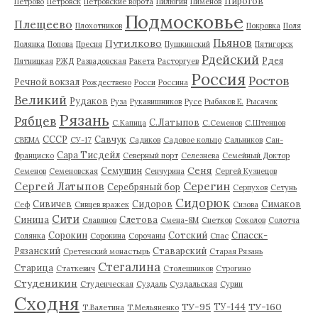
Пирогов
Петрово
Петровск
Петровские ворота
Пилюгин
Пименов
Подмосковье
Плещеево
Плохотников
Покровка
Поля
Пьянов
Путилково
Полянка
Попова
Пресня
Пушкинский
Пятигорск
Рдейский
Рдея
Пятницкая
РЖД
Развадовская
Ракета
Расторгуев
Россия
Ростов
Речной вокзал
Рождествено
Росси
Россина
Великий
Рудаков
Руза
Рукавишников
Русе
Рыбаков Е.
Рысачок
Рязань
Рябцев
С.Латыпов
С.Капица
С.Семенов
С.Штенцов
СССР
Савчук
СВЕМА
СУ-17
Садиков
Садовое кольцо
Сальников
Сан-
Сара Тисдейл
Франциско
Северный порт
Селезнева
Семейный Доктор
Сеня
Семушин
Семенов
Семеновская
Сенчурина
Сергей Кузнецов
Серегин
Сергей Латыпов
Серебряный бор
Серпухов
Сетунь
Сидорюк
Сивичев
Сидоров
Симаков
Сеф
Сивцев вражек
Сизова
Сити
Синица
Слетова
Славянов
Смена-8М
Снетков
Соколов
Солотча
Сорокин
Сотский
Спасск-
Солянка
Сорокина
Сорочаны
Спас
Рязанский
Ставарский
Сретенский монастырь
Старая Рязань
Стегалина
Старица
Статкевич
Столешников
Строгино
Студеникин
Студенческая
Суздаль
Суздальская
Сурин
Сходня
ТУ-95
ТУ-160
ТУ-144
Т.Валетина
Т.Мельяненко