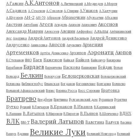
А.К.Антонов
А.Галкин
А.Литинецкий
А.Медведев
А.Морев
А.Садиков
А.Ушаков
А.Семенов
А.Соколов
А.Спирин
А.Халтурин
АН-2
Абрамочкин
А.Щугорев
АН-70
Абрамов
Абулхатин
Абхазия
Аксенов
Агеев
Австрия
Автобанк
Агидель
Акимов
Акимович
Альпы
Александр Маврин
Алешин
Алексеев
Алфреймс
Алёшкинский
Андрей Антонов
Андрей Денисенко
лес
Америка
Андрей Васильев
Аносов
Армения
Андрусенко
Аникеевка
Апуневич
Артеменков
Аэронатц
Аюпов
Архипов
Артём Денисенко
Баженов
Баев
Байков
Б.Степанов
БМО
Байкал
Байконур
Бакирова
Бардаев
Баскова
Бейдик
Барабанов
Бармичева
Башкирия
Белая
Белкин
Белоцерковская
Белкард
Белорусов
Белоцерковский
Белякова
Библиоглобус
Блынская
Богданов
Богоявление
Болгария
Болшево
Братовка
Большой Афанасьевский
Борис
Боряна Росса
Босс Сорокин
Братцево
Бредбери
Бритвина
Булгаковский дом
Буранцев
Бурятия
Бутко
В.Ермаков
В.Иванов
Буцкий
В.Гончаров
В.Карпинский
В.Латыпов
В.Пьянов
ВДНХ
В.Лапшин
В.Миронов
В.Пирогов
В.Шевченко
ВЛК
Валерий Латыпов
Валетина
Валуев
ВМ-Т
Васина
Великие Луки
Ващук
Вдовин
Великий Новгород
Великий