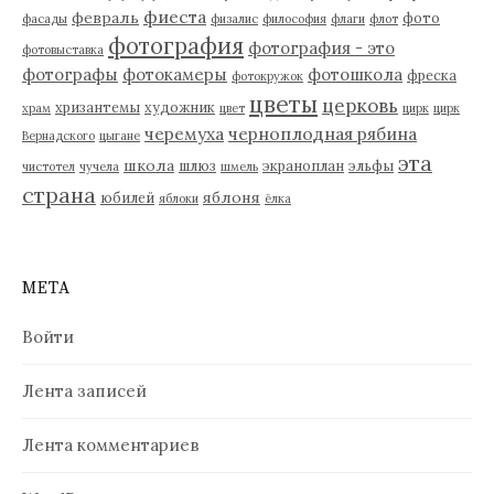
фиеста
февраль
фото
фасады
физалис
философия
флаги
флот
фотография
фотография - это
фотовыставка
фотографы
фотокамеры
фотошкола
фреска
фотокружок
цветы
церковь
хризантемы
художник
храм
цвет
цирк
цирк
черемуха
черноплодная рябина
Вернадского
цыгане
эта
школа
шлюз
экраноплан
эльфы
чистотел
чучела
шмель
страна
яблоня
юбилей
яблоки
ёлка
МЕТА
Войти
Лента записей
Лента комментариев