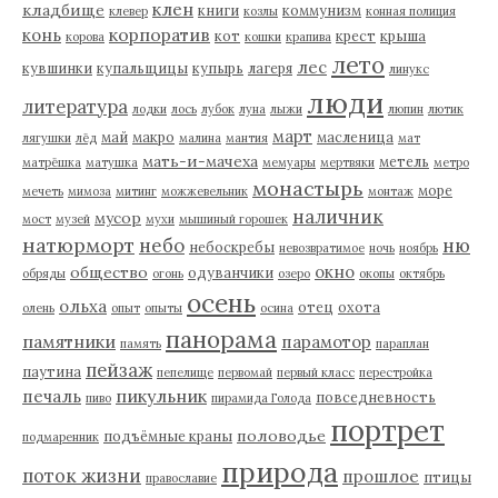
клен
кладбище
книги
коммунизм
клевер
козлы
конная полиция
корпоратив
конь
кот
крест
крыша
корова
кошки
крапива
лето
лес
кувшинки
купальщицы
купырь
лагеря
линукс
люди
литература
лодки
лось
лубок
луна
лыжи
люпин
лютик
март
май
макро
масленица
лягушки
лёд
малина
мантия
мат
мать-и-мачеха
метель
матрёшка
матушка
мемуары
мертвяки
метро
монастырь
море
мечеть
мимоза
митинг
можжевельник
монтаж
наличник
мусор
мост
музей
мухи
мышиный горошек
натюрморт
небо
ню
небоскребы
невозвратимое
ночь
ноябрь
окно
общество
одуванчики
обряды
огонь
озеро
окопы
октябрь
осень
ольха
отец
охота
олень
опыт
опыты
осина
панорама
памятники
парамотор
память
параплан
пейзаж
паутина
пепелище
первомай
первый класс
перестройка
пикульник
печаль
повседневность
пиво
пирамида Голода
портрет
половодье
подъёмные краны
подмаренник
природа
поток жизни
прошлое
птицы
православие