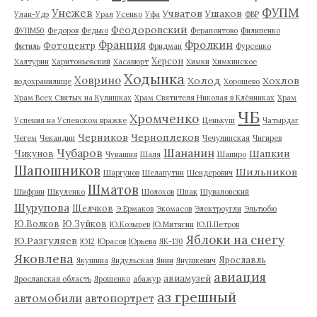
ФУПМ
Унежев
Учватов
Ушаков
Улан-Удэ
Урал
Усенко
Уфа
ФВР
Феодоровский
ФУПМ50
Федоров
Федько
Ферапонтово
Филипенко
Франция
Фролкин
Фотоцентр
Фитиль
Фридман
Фурсенко
Херсон
Халтурин
Харитоньевский
Хасавюрт
Химки
Химкинское
Ходынка
Ховрино
Холод
Хохлов
водохранилище
Хорошево
Храм Всех Святых на Кулишках
Храм Святителя Николая в Клённиках
Храм
ЧБ
Хромченко
Успения на Успенском вражке
Ценькуш
Чатырдаг
Черников
Черноплеков
Чегем
Чекандин
Чечулинская
Чигирев
Чубаров
Шананин
Шапкин
Чикунов
Чувашия
Шаля
Шапиро
Шапошников
Шильников
Шаргунов
Шелапутин
Шендерович
Шматов
Шифрин
Шкуленко
Шолохов
Шпак
Шуваловский
Шурупова
Щелчков
Э.Ермаков
Экомасов
Электроугли
Эльтюбю
Ю.Волков
Ю.Зуйков
Ю.Козырев
Ю.Митягин
Ю.П.Петров
Яблоки на снегу
Ю.Разгуляев
Ю12
Юрасов
Юрьева
ЯК-130
Яковлева
Ярославль
Якушина
Яндульская
Янин
Янушкевич
авиация
авиамузей
Ярославская область
Ярошенко
абажур
аз грешный
автомобили
автопортрет