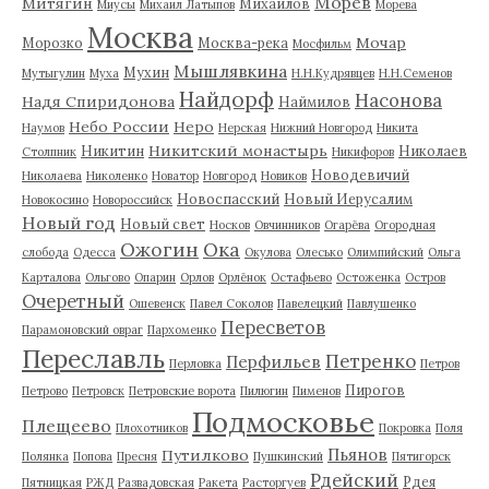
Морев
Митягин
Михайлов
Миусы
Михаил Латыпов
Морева
Москва
Мочар
Морозко
Москва-река
Мосфильм
Мышлявкина
Мухин
Мутыгулин
Муха
Н.Н.Кудрявцев
Н.Н.Семенов
Найдорф
Насонова
Надя Спиридонова
Наймилов
Небо России
Неро
Наумов
Нерская
Нижний Новгород
Никита
Никитский монастырь
Никитин
Николаев
Столпник
Никифоров
Новодевичий
Николаева
Николенко
Новатор
Новгород
Новиков
Новоспасский
Новый Иерусалим
Новокосино
Новороссийск
Новый год
Новый свет
Носков
Овчинников
Огарёва
Огородная
Ожогин
Ока
слобода
Одесса
Окулова
Олесько
Олимпийский
Ольга
Карталова
Ольгово
Опарин
Орлов
Орлёнок
Остафьево
Остоженка
Остров
Очеретный
Ошевенск
Павел Соколов
Павелецкий
Павлушенко
Пересветов
Парамоновский овраг
Пархоменко
Переславль
Петренко
Перфильев
Перловка
Петров
Пирогов
Петрово
Петровск
Петровские ворота
Пилюгин
Пименов
Подмосковье
Плещеево
Плохотников
Покровка
Поля
Пьянов
Путилково
Полянка
Попова
Пресня
Пушкинский
Пятигорск
Рдейский
Рдея
Пятницкая
РЖД
Развадовская
Ракета
Расторгуев