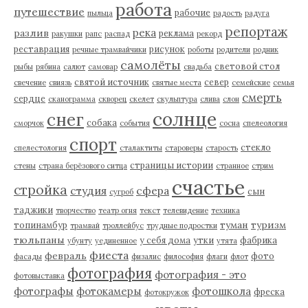
работа
путешествие
рабочие
пыльца
радость
радуга
репортаж
река
разлив
реклама
ракушки
рапс
распад
рекорд
реставрация
рисунок
речные трамвайчики
роботы
родители
родник
самолёты
световой стол
рыбы
рябина
салют
самовар
свадьба
святой источник
север
свечение
свиязь
святые места
семейские
семья
смерть
сердце
сканограмма
скворец
скелет
скульптура
слива
слон
солнце
снег
собака
сморчок
события
сосна
спелеология
спорт
стекло
спелестология
сталактиты
староверы
старость
страницы истории
стены
страна берёзового ситца
странное
стрим
счастье
стройка
студия
сфера
сын
сугроб
таджики
творчество
театр огня
текст
телевидение
техника
туман
туризм
топинамбур
трамвай
троллейбус
трудные подростки
тюльпаны
у себя дома
утки
фабрика
убунту
уединенное
утята
фиеста
февраль
фото
фасады
физалис
философия
флаги
флот
фотография
фотография - это
фотовыставка
фотографы
фотокамеры
фотошкола
фреска
фотокружок