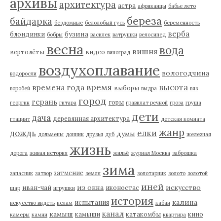
архивы
архитектура
астра
африканцы
бабье лето
береза
байдарка
бездомные
белолобый гусь
беременность
верба
бузина
блондинки
бобры
василек
ватрушки
велосипед
весна
вода
вишня
вертолёты
видео
виноград
воздухоплавание
вологодчина
водоросли
время
высота
времена года
выборы
воробей
выдра
вяз
город
герань
горы
георгин
гитара
гравилат речной
гроза
груша
дети
дача
деревянная архитектура
гтацинт
детская комната
жанр
дождь
елки
думы
дольмены
донник
друзья
дуб
железная
жизнь
дорога
живая история
жильё
журнал Москва
заброшка
зима
затмение
запасник
затвор
земля
золотарник
золото
золотой
иней
из окна
искусство
иван-чай
иконостас
шар
игрушки
история
калина
испытания
искусство видеть
ислам
кабан
канал
камыш
камыши
катакомбы
кино
камеры
камни
квартира