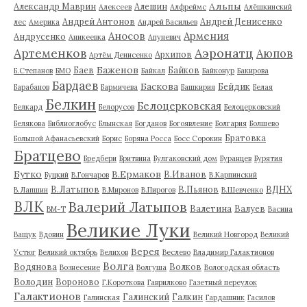
Альпы
Александр Маврин
Алешин
Алексеев
Алфреймс
Алёшкинский
Андрей Антонов
Андрей Денисенко
лес
Америка
Андрей Васильев
Аносов
Армения
Андрусенко
Аникеевка
Апуневич
Артеменков
Аэронатц
Аюпов
Архипов
Артём Денисенко
Баженов
Баев
Байков
Б.Степанов
БМО
Байкал
Байконур
Бакирова
Бардаев
Баскова
Бейдик
Барабанов
Бармичева
Башкирия
Белая
Белкин
Белоцерковская
Белкард
Белорусов
Белоцерковский
Белякова
Библиоглобус
Блынская
Богданов
Богоявление
Болгария
Болшево
Братовка
Большой Афанасьевский
Борис
Боряна Росса
Босс Сорокин
Братцево
Бредбери
Бритвина
Булгаковский дом
Буранцев
Бурятия
Бутко
В.Ермаков
В.Иванов
Буцкий
В.Гончаров
В.Карпинский
В.Латыпов
В.Пьянов
ВДНХ
В.Лапшин
В.Миронов
В.Пирогов
В.Шевченко
ВЛК
Валерий Латыпов
Валетина
Валуев
ВМ-Т
Васина
Великие Луки
Ващук
Вдовин
Великий Новгород
Великий
Верея
Устюг
Великий октябрь
Велихов
Веслево
Владимир Галактионов
Волга
Водянова
Волков
Вознесение
Волгуша
Вологодская область
Володин
Вороново
Г.Короткова
Гаврилково
Газетный переулок
Галактионов
Галинский
Галкин
Галинская
Гардашник
Гасилов