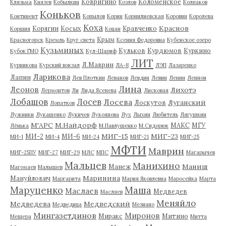
Ковригино
Коломенское
Клязьма
Князев
Кобылкин
Козлов
Колпаков
Коньков
Континент
Копылов
Корин
Корнилиевская
Коровин
Королева
Коха
Краснов
Корягин
Косых
Кравченко
Коршия
Коцан
Крым
Красногорск
Кремль
Круг света
Ксения Федоровна
Кубенское озеро
Кузьминых
Кульков
Курдюмов
Куркино
Кубок ГМО
Кул-Шариф
ЛИТ
Л.Маврин
Курникова
Курский вокзал
ЛА-8
ЛЭП
Лазаренко
Ларикова
Лапин
Лев Плоткин
Леванов
Левдин
Левин
Ленин
Леннон
Лина
Леонов
Лихотэ
Лермонтов
Ли
Лида Ясенева
Лисковая
Лобашов
Лосев
Лосева
Луганский
Лоскутов
Лопатков
Лужники
Лукашенко
Лукичев
Лукоянова
Лух
Лыхин
Любитель
Лягушкин
М'АРС
М.Найдорф
МАКС
МГУ
Лёнька
М.Павлушенко
М.Сидорюк
МИГ-15
МИГ-23
МИ-2
МИ-6
МИ-1
МИ-4
МИ-24
МИГ-21
МИГ-25
МФТИ
Маврин
МИГ-25ПУ
МИГ-27
МИГ-29
МЛС
МПС
Магарычев
Мальцев
Манихино
Маниш
Манеж
Магомаев
Малышев
Маринина
Мануйлович
Маргарита
Мария Яковлевна
Маросейка
Марта
Маруценко
Маша
Маслаев
Медведев
Масляев
Меняйло
Медведева
Медведский
Медведица
Мезиано
Мингазетдинов
Миронов
Миракс
Митино
Мещера
Митта