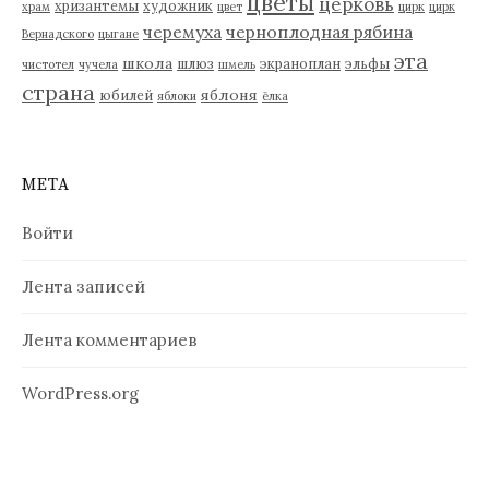
цветы
церковь
хризантемы
художник
храм
цвет
цирк
цирк
черемуха
черноплодная рябина
Вернадского
цыгане
эта
школа
шлюз
экраноплан
эльфы
чистотел
чучела
шмель
страна
яблоня
юбилей
яблоки
ёлка
МЕТА
Войти
Лента записей
Лента комментариев
WordPress.org