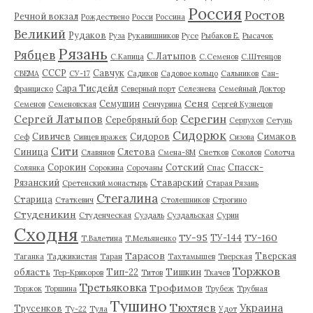
Россия
Ростов
Речной вокзал
Рождествено
Росси
Россина
Великий
Рудаков
Руза
Рукавишников
Русе
Рыбаков Е.
Рысачок
Рязань
Рябцев
С.Латыпов
С.Капица
С.Семенов
С.Штенцов
СССР
Савчук
СВЕМА
СУ-17
Садиков
Садовое кольцо
Сальников
Сан-
Сара Тисдейл
Франциско
Северный порт
Селезнева
Семейный Доктор
Сеня
Семушин
Семенов
Семеновская
Сенчурина
Сергей Кузнецов
Серегин
Сергей Латыпов
Серебряный бор
Серпухов
Сетунь
Сидорюк
Сивичев
Сидоров
Симаков
Сеф
Сивцев вражек
Сизова
Сити
Синица
Слетова
Славянов
Смена-8М
Снетков
Соколов
Солотча
Сорокин
Сотский
Спасск-
Солянка
Сорокина
Сорочаны
Спас
Рязанский
Ставарский
Сретенский монастырь
Старая Рязань
Стегалина
Старица
Статкевич
Столешников
Строгино
Студеникин
Студенческая
Суздаль
Суздальская
Сурин
Сходня
ТУ-95
ТУ-160
ТУ-144
Т.Валетина
Т.Мельяненко
Тарасов
Тверская
Таганка
Таджикистан
Таран
Тахтамышев
Тверская
Торжков
область
Тип-22
Тишкин
Тер-Крикоров
Титов
Ткачев
Третьяковка
Трофимов
Торжок
Торшина
Трубеж
Трубная
Тушино
Тюхтяев
Украина
Трусенков
Ту-22
Тула
Удот