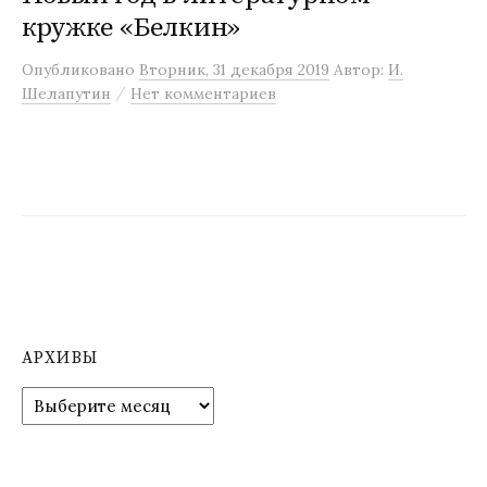
кружке «Белкин»
м
у
Опубликовано
Вторник, 31 декабря 2019
Автор:
И.
/
Шелапутин
Нет комментариев
АРХИВЫ
А
р
х
и