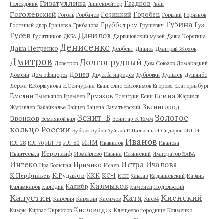
Гизатуллина
Гладков
Геленджик
Гиппенрейтер
Гнап
Гоголевский
Горицкий
Горобец
Гоголь
Горбачев
Горький
Горяинов
Губина
Груббстрем
Гуз
Гостиный двор
Грачевка
Грибанова
Грушевич
Гусев
Данилов
Гусятников
ДКБА
Дарвиновский музей
Даша Корягина
Денисенко
Даша Петренко
Дербент
Дианов
Дмитрий Жохов
Дмитров
Долгопрудный
Доветров
Дом Союзов
Домарацкий
Донец
Домени
Дом офицеров
Дружба народов
Дубровки
Дульцев
Душанбе
Дёржа
Е.Коршунова
Е.Сенчурина
Евангелие
Евдокимов
Егорова
Екатеринбург
Есина
Емелин
Ермаков
Емельянов
Еремеев
Есентуки
Есин
Жариков
Звенигород
Журавлев
Забайкалье
Зайцев
Зацепа
Зачатьевский
Зенит-В
Золотое
Звонков
Земляной вал
Зенитар-К 16мм
кольцо России
Зубков
Зубов
Зуйков
И.Пилюгин
И.Сидоров
ИЛ-14
Иванов
ИПМ
ИЛ-28
ИЛ-76
ИЛ-78
ИЛ-80
Иванилов
Иванова
Иероглиф
Ивантеевка
Измайлово
Ильина
Ильинский
Император ВАВА
Истра
Интеко
Ичалова
Иримико
Ира Большая
Исаев
К.Перфильев
К.Рудаков
ККК
КС-1
КСП
Кавказ
Кадышевский
Казань
Калмыков
Калибр
Каламкаров
Каледин
Каменец-Подольский
Капустин
Катя
Киенский
Карелия
Карякин
Касимов
Киев4
Кисловодск
Кимры
Кирвас
Кириллов
Клещеево городище
Клименко