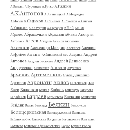
А.Галкин
А.Белкин
А.Буранцев
А.Бутко
А.К.Антонов
А.Литинецкий
А.Медведев
А.Садиков
А.Морев
А.Семенов
А.Соколов
А.Спирин
АН-2
А.Ушаков
А.Халтурин
А.Щугорев
АН-70
Абрамочкин
Австрия
Абрамов
Абулхатин
Абхазия
Агеев
Автобанк
Агидель
Акимов
Акимович
Аксенов
Александр Маврин
Алешин
Алексеев
Альпы
Андрей
Алфреймс
Алёшкинский лес
Америка
Антонов
Андрей Денисенко
Андрей Васильев
Аносов
Андрусенко
Аникеевка
Апуневич
Артеменков
Армения
Артём Денисенко
Аэронатц
Аюпов
Архипов
Б.Степанов
БМО
Баженов
Баев
Байков
Байкал
Байконур
Бакирова
Бардаев
Баскова
Барабанов
Бармичева
Башкирия
Белкин
Бейдик
Белая
Белкард
Белорусов
Белоцерковская
Белоцерковский
Белякова
Библиоглобус
Блынская
Богданов
Богоявление
Болгария
Болшево
Большой Афанасьевский
Борис
Боряна Росса