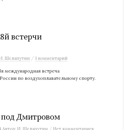
28й встерчи
/
И. Шелапутин
1 комментарий
28я международная встреча
 России по воздухоплавательному спорту.
ц под Дмитровом
/
4
Автор:
И. Шелапутин
Нет комментариев