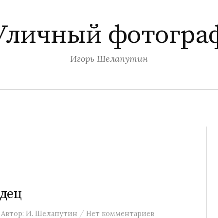
Уличный фотогра
Игорь Шелапутин
рдец
/
Автор:
И. Шелапутин
Нет комментариев