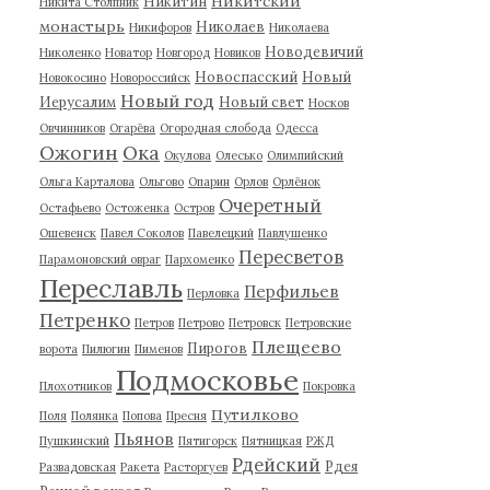
Никитский
Никитин
Никита Столпник
монастырь
Николаев
Никифоров
Николаева
Новодевичий
Николенко
Новатор
Новгород
Новиков
Новоспасский
Новый
Новокосино
Новороссийск
Новый год
Иерусалим
Новый свет
Носков
Овчинников
Огарёва
Огородная слобода
Одесса
Ожогин
Ока
Окулова
Олесько
Олимпийский
Ольга Карталова
Ольгово
Опарин
Орлов
Орлёнок
Очеретный
Остафьево
Остоженка
Остров
Ошевенск
Павел Соколов
Павелецкий
Павлушенко
Пересветов
Парамоновский овраг
Пархоменко
Переславль
Перфильев
Перловка
Петренко
Петров
Петрово
Петровск
Петровские
Плещеево
Пирогов
ворота
Пилюгин
Пименов
Подмосковье
Плохотников
Покровка
Путилково
Поля
Полянка
Попова
Пресня
Пьянов
Пушкинский
Пятигорск
Пятницкая
РЖД
Рдейский
Рдея
Развадовская
Ракета
Расторгуев