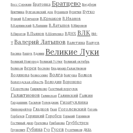
Братцево
Братовка
Босс Сорокин
Бредбери
Бутко
Бритвина
Булгаковский дом
Буранцев
Бурятия
В.Ермаков
В.Иванов
Буцкий
В.Гончаров
В.Латыпов
В.Карпинский
В.Лапшин
В.Миронов
ВЛК
В.Пьянов
ВДНХ
В.Пирогов
В.Шевченко
ВМ-
Валерий Латыпов
Валетина
Валуев
Т
Великие Луки
Васина
Ващук
Вдовин
Великий Новгород
Великий Устюг
Великий октябрь
Верея
Велихов
Веслево
Владимир Галактионов
Волга
Водянова
Волков
Вознесение
Волгуша
Володин
Вороново
Вологодская область
Г.Короткова
Гаврилково
Газетный переулок
Галактионов
Галинский
Галкин
Галинская
Гизатуллина
Гардашник
Гасилов
Геленджик
Гоголевский
Гладков
Гиппенрейтер
Гнап
Гоголь
Горицкий
Горобец
Горбачев
Горький
Горяинов
Груббстрем
Гостиный двор
Грачевка
Грибанова
Губина
Гусев
Гуз
Грушевич
Гусятников
ДКБА