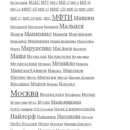
МАКС
МГУ
МИ-2
МИ-6
М.Сидорюк
МИ-1
МИ-4
МИГ-15
МИГ-23
МИ-24
МИГ-21
МИГ-25
МИГ-25ПУ
МФТИ
Маврин
МИГ-27
МИГ-29
МЛС
МПС
Мальцев
Магарычев
Магомаев
Малышев
Манихино
Маниш
Манеж
Мануйлович
Маринина
Маргарита
Мария Яковлевна
Маросейка
Маруценко
Маслаев
Марта
Масляев
Маша
Медведева
Медведев
Медведица
Меняйло
Медведский
Мезиано
Мещера
Мингазетдинов
Миронов
Миракс
Митягин
Митино
Митта
Миусы
Михаил Латыпов
Морев
Михайлов
Морозко
Морева
Москва
Мочар
Москва-река
Мосфильм
Мышлявкина
Мухин
Мутыгулин
Муха
Надя Спиридонова
Н.Н.Кудрявцев
Н.Н.Семенов
Найдорф
Насонова
Наймилов
Наумов
Небо России
Неро
Нерская
Нижний Новгород