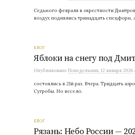
о
Седьмого февраля в окрестности Дмитров
м
воздух поднялись тринадцать спецформ, аэ
у
БЛОГ
Яблоки на снегу под Дми
Опубликовано
Понедельник, 12 января 2026
состоялись в 21й раз. Вчера. Тридцать аэ
Сугробы. Но весело.
БЛОГ
Рязань: Небо России — 20