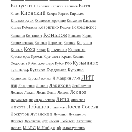
Капустин
Катя
Карелия
Карякин
Касимов
Киенский
Киев4
Кимры
Кирвас
Кириллов
Кисловодск
Клещеево городище
Клименко
Клязьма
Ковригино
Коломенское
Князев
Кобылкин
Козлов
Коньков
Колпаков
Континент
Копылов
Корин
Корягин
Корнилиевская
Коровин
Королева
Коршия
Коха
Краснов
Косых
Кравченко
Коцан
Крым
Красногорск
Кремль
Круг света
Ксения
Кузьминых
Федоровна
Кубенское озеро
Кубок ГМО
Кульков
Курдюмов
Куркино
Кул-Шариф
ЛИТ
Л.Маврин
Курникова
Курский вокзал
ЛА-8
Ларикова
Лапин
ЛЭП
Лазаренко
Лев Плоткин
Леонов
Леванов
Левдин
Левин
Ленин
Леннон
Лина
Лермонтов
Ли
Лида Ясенева
Лисковая
Лобашов
Лосев
Лосева
Лихотэ
Лопатков
Луганский
Лоскутов
Лужники
Лукашенко
Лукичев
Лукоянова
Лух
Лыхин
Любитель
Лягушкин
М'АРС
М.Найдорф
Лёнька
М.Павлушенко