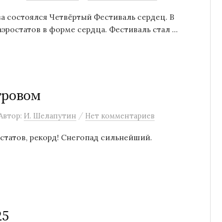
а состоялся Четвёртый Фестиваль сердец. В
ростатов в форме сердца. Фестиваль стал ...
тровом
/
Автор:
И. Шелапутин
Нет комментариев
ростатов, рекорд! Снегопад сильнейший.
25