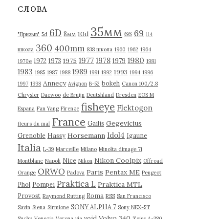
в
СЛОВА
ы
35мм
6D
69
10d
66
8мм
"Призыв"
5d
114
360
400mm
школа
838 школа
1960
1962
1964
1977
1980
1978
1975
1972
1973
1979
1970е
1981
1983
1989
1993
1985
1987
1988
1991
1992
1994
1996
Annecy
bokeh
1997
1998
Avignon
B-52
Canon 100/2.8
Chrysler
Daewoo
de Bruijn
Deutshland
Dresden
EOS M
fisheye
Flektogon
Espana
Fan Yang
Firenze
France
Gegevicius
Gailis
fleurs du mal
Idol4
Horsemann
Grenoble
Hassy
Igaune
Italia
L-39
Marceille
Milano
Minolta dimage 7i
Nikon Coolpix
Nice
Montblanc
Napoli
Nikon
Offroad
ORWO
Paris
Pentax ME
Orange
Padova
Peugeot
Praktica L
Praktica MTL
Phol
Pompei
Provost
Roma
Raymond Rutting
RSS
San Francisco
SONY ALPHA 7
Savin
Siena
Sirmione
Sony NEX-5T
Volvo 340
void
Suchy
Venezia
Verona
via
Zeiss
А-380