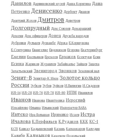
Данилов
Даша
Дарвиновский музей
Даша Корягина
Денисенко
Петренко
Дербент
Дианов
Дмитров
Дмитрий Жохов
Доветров
Долгопрудный
Дом Союзов
Домарацкий
Донец
Домени
Дом офицеров
Дружба народов
Дубровки
Дульцев
Душанбе
Дёржа
Е.Коршунова
Е.Сенчурина
Евангелие
Евдокимов
Егорова
Екатеринбург
Емелин
Ермаков
Емельянов
Еремеев
Есентуки
Есин
Есина
Жариков
Журавлев
Забайкалье
Зайцев
Зацепа
Звонков
Звенигород
Зачатьевский
Земляной вал
Зенит-В
Золотое кольцо
Зенитар-К 16мм
России
Зубков
Зубов
Зуйков
И.Пилюгин
И.Сидоров
ИПМ
ИЛ-14
ИЛ-28
ИЛ-76
ИЛ-78
ИЛ-80
Иванилов
Иванов
Иероглиф
Иванова
Ивантеевка
Измайлово
Ильина
Ильинский
Император ВАВА
Истра
Интеко
Иримико
Ира Большая
Исаев
Ичалова
К.Перфильев
К.Рудаков
ККК
КС-1
КСП
Кавказ
Кадышевский
Казань
Каламкаров
Каледин
Калмыков
Калибр
Каменец-Подольский