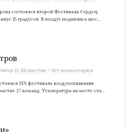
трова состоялся второй Фестиваль Сердец.
нус 15 градусов. В воздух поднялись шес...
итров
/
Автор:
И. Шелапутин
Нет комментариев
остоялся XIX фестиваль воздухоплавания
астие 27 команд. Температура на месте ста...
ии»