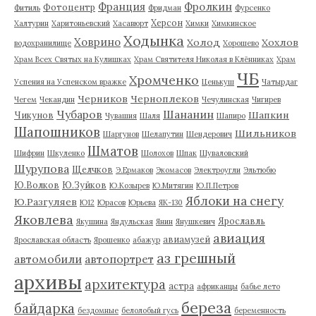
Франция
Фролкин
Фотоцентр
Фитиль
Фридман
Фурсенко
Херсон
Халтурин
Харитоньевский
Хасавюрт
Химки
Химкинское
Ходынка
Ховрино
Холод
Хохлов
водохранилище
Хорошево
Храм Всех Святых на Кулишках
Храм Святителя Николая в Клённиках
Храм
ЧБ
Хромченко
Успения на Успенском вражке
Ценькуш
Чатырдаг
Черников
Черноплеков
Чегем
Чекандин
Чечулинская
Чигирев
Чубаров
Шананин
Шапкин
Чикунов
Чувашия
Шаля
Шапиро
Шапошников
Шильников
Шаргунов
Шелапутин
Шендерович
Шматов
Шифрин
Шкуленко
Шолохов
Шпак
Шуваловский
Шурупова
Щелчков
Э.Ермаков
Экомасов
Электроугли
Эльтюбю
Ю.Волков
Ю.Зуйков
Ю.Козырев
Ю.Митягин
Ю.П.Петров
Яблоки на снегу
Ю.Разгуляев
Ю12
Юрасов
Юрьева
ЯК-130
Яковлева
Ярославль
Якушина
Яндульская
Янин
Янушкевич
авиация
авиамузей
Ярославская область
Ярошенко
абажур
аз грешный
автомобили
автопортрет
архивы
архитектура
астра
африканцы
бабье лето
береза
байдарка
бездомные
белолобый гусь
беременность