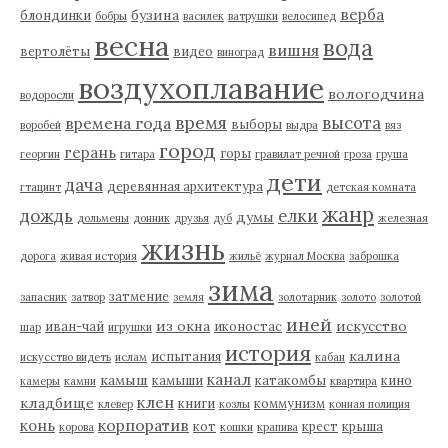
верба
бузина
блондинки
бобры
василек
ватрушки
велосипед
весна
вода
вишня
вертолёты
видео
виноград
воздухоплавание
вологодчина
водоросли
время
высота
времена года
выборы
воробей
выдра
вяз
город
герань
горы
георгин
гитара
гравилат речной
гроза
груша
дети
дача
деревянная архитектура
гтацинт
детская комната
жанр
дождь
елки
думы
дольмены
донник
друзья
дуб
железная
жизнь
дорога
живая история
жильё
журнал Москва
заброшка
зима
затмение
запасник
затвор
земля
золотарник
золото
золотой
иней
из окна
искусство
иван-чай
иконостас
шар
игрушки
история
калина
испытания
искусство видеть
ислам
кабан
канал
камыш
камыши
катакомбы
кино
камеры
камни
квартира
клен
кладбище
книги
коммунизм
клевер
козлы
конная полиция
корпоратив
конь
кот
крест
крыша
корова
кошки
крапива