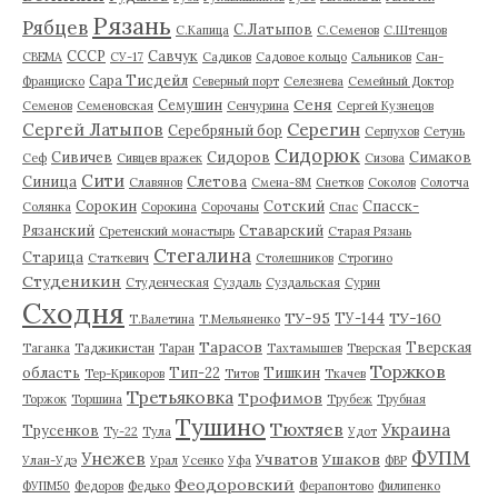
Рязань
Рябцев
С.Латыпов
С.Капица
С.Семенов
С.Штенцов
СССР
Савчук
СВЕМА
СУ-17
Садиков
Садовое кольцо
Сальников
Сан-
Сара Тисдейл
Франциско
Северный порт
Селезнева
Семейный Доктор
Сеня
Семушин
Семенов
Семеновская
Сенчурина
Сергей Кузнецов
Серегин
Сергей Латыпов
Серебряный бор
Серпухов
Сетунь
Сидорюк
Сивичев
Сидоров
Симаков
Сеф
Сивцев вражек
Сизова
Сити
Синица
Слетова
Славянов
Смена-8М
Снетков
Соколов
Солотча
Сорокин
Сотский
Спасск-
Солянка
Сорокина
Сорочаны
Спас
Рязанский
Ставарский
Сретенский монастырь
Старая Рязань
Стегалина
Старица
Статкевич
Столешников
Строгино
Студеникин
Студенческая
Суздаль
Суздальская
Сурин
Сходня
ТУ-95
ТУ-160
ТУ-144
Т.Валетина
Т.Мельяненко
Тарасов
Тверская
Таганка
Таджикистан
Таран
Тахтамышев
Тверская
Торжков
область
Тип-22
Тишкин
Тер-Крикоров
Титов
Ткачев
Третьяковка
Трофимов
Торжок
Торшина
Трубеж
Трубная
Тушино
Тюхтяев
Украина
Трусенков
Ту-22
Тула
Удот
ФУПМ
Унежев
Учватов
Ушаков
Улан-Удэ
Урал
Усенко
Уфа
ФВР
Феодоровский
ФУПМ50
Федоров
Федько
Ферапонтово
Филипенко