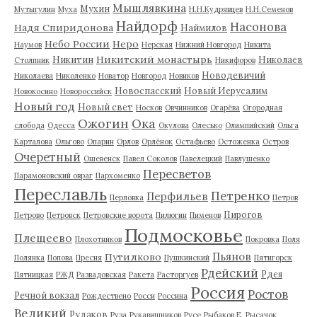
Мышлявкина
Мухин
Мутыгулин
Муха
Н.Н.Кудрявцев
Н.Н.Семенов
Найдорф
Насонова
Надя Спиридонова
Наймилов
Небо России
Неро
Наумов
Нерская
Нижний Новгород
Никита
Никитский монастырь
Никитин
Николаев
Столпник
Никифоров
Новодевичий
Николаева
Николенко
Новатор
Новгород
Новиков
Новоспасский
Новый Иерусалим
Новокосино
Новороссийск
Новый год
Новый свет
Носков
Овчинников
Огарёва
Огородная
Ожогин
Ока
слобода
Одесса
Окулова
Олесько
Олимпийский
Ольга
Карталова
Ольгово
Опарин
Орлов
Орлёнок
Остафьево
Остоженка
Остров
Очеретный
Ошевенск
Павел Соколов
Павелецкий
Павлушенко
Пересветов
Парамоновский овраг
Пархоменко
Переславль
Петренко
Перфильев
Перловка
Петров
Пирогов
Петрово
Петровск
Петровские ворота
Пилюгин
Пименов
Подмосковье
Плещеево
Плохотников
Покровка
Поля
Пьянов
Путилково
Полянка
Попова
Пресня
Пушкинский
Пятигорск
Рдейский
Рдея
Пятницкая
РЖД
Развадовская
Ракета
Расторгуев
Россия
Ростов
Речной вокзал
Рождествено
Росси
Россина
Великий
Рудаков
Руза
Рукавишников
Русе
Рыбаков Е.
Рысачок