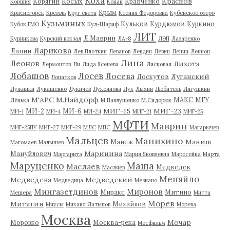
Коха
Краснов
Корягин
Косых
Кравченко
Коршия
Коцан
Крым
Красногорск
Кремль
Круг света
Ксения Федоровна
Кубенское озеро
Кузьминых
Кульков
Курдюмов
Куркино
Кубок ГМО
Кул-Шариф
ЛИТ
Л.Маврин
Курникова
Курский вокзал
ЛА-8
ЛЭП
Лазаренко
Ларикова
Лапин
Лев Плоткин
Леванов
Левдин
Левин
Ленин
Леннон
Лина
Леонов
Лихотэ
Лермонтов
Ли
Лида Ясенева
Лисковая
Лобашов
Лосев
Лосева
Луганский
Лоскутов
Лопатков
Лужники
Лукашенко
Лукичев
Лукоянова
Лух
Лыхин
Любитель
Лягушкин
М'АРС
М.Найдорф
МАКС
МГУ
Лёнька
М.Павлушенко
М.Сидорюк
МИГ-15
МИГ-23
МИ-2
МИ-6
МИ-1
МИ-4
МИ-24
МИГ-21
МИГ-25
МФТИ
Маврин
МИГ-25ПУ
МИГ-27
МИГ-29
МЛС
МПС
Магарычев
Мальцев
Манихино
Маниш
Манеж
Магомаев
Малышев
Маринина
Мануйлович
Маргарита
Мария Яковлевна
Маросейка
Марта
Маруценко
Маша
Маслаев
Медведев
Масляев
Меняйло
Медведева
Медведский
Медведица
Мезиано
Мингазетдинов
Миронов
Миракс
Митино
Мещера
Митта
Морев
Митягин
Михайлов
Миусы
Михаил Латыпов
Морева
Москва
Мочар
Морозко
Москва-река
Мосфильм