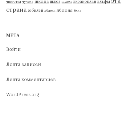
эта
школа
шлюз
экраноплан
эльфы
чистотел
чучела
шмель
страна
яблоня
юбилей
яблоки
ёлка
МЕТА
Войти
Лента записей
Лента комментариев
WordPress.org