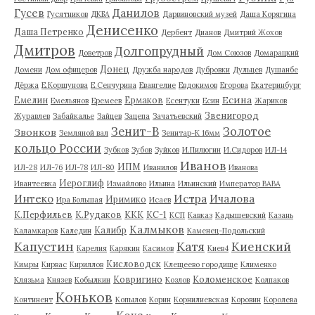
Гусев
Данилов
Гусятников
ДКБА
Дарвиновский музей
Даша Корягина
Денисенко
Даша Петренко
Дербент
Дианов
Дмитрий Жохов
Дмитров
Долгопрудный
Доветров
Дом Союзов
Домарацкий
Донец
Домени
Дом офицеров
Дружба народов
Дубровки
Дульцев
Душанбе
Дёржа
Е.Коршунова
Е.Сенчурина
Евангелие
Евдокимов
Егорова
Екатеринбург
Есина
Емелин
Ермаков
Емельянов
Еремеев
Есентуки
Есин
Жариков
Звенигород
Журавлев
Забайкалье
Зайцев
Зацепа
Зачатьевский
Зенит-В
Золотое
Звонков
Земляной вал
Зенитар-К 16мм
кольцо России
Зубков
Зубов
Зуйков
И.Пилюгин
И.Сидоров
ИЛ-14
Иванов
ИПМ
ИЛ-28
ИЛ-76
ИЛ-78
ИЛ-80
Иванилов
Иванова
Иероглиф
Ивантеевка
Измайлово
Ильина
Ильинский
Император ВАВА
Истра
Интеко
Ичалова
Иримико
Ира Большая
Исаев
К.Перфильев
К.Рудаков
ККК
КС-1
КСП
Кавказ
Кадышевский
Казань
Калмыков
Калибр
Каламкаров
Каледин
Каменец-Подольский
Капустин
Катя
Киенский
Карелия
Карякин
Касимов
Киев4
Кисловодск
Кимры
Кирвас
Кириллов
Клещеево городище
Клименко
Ковригино
Коломенское
Клязьма
Князев
Кобылкин
Козлов
Колпаков
Коньков
Континент
Копылов
Корин
Корнилиевская
Коровин
Королева