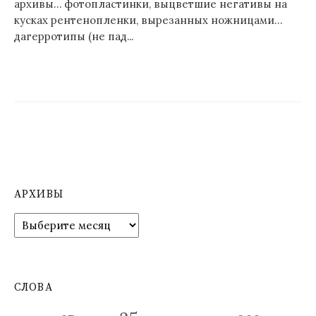
архивы… фотопластинки, выцветшие негативы на
кусках рентенопленки, вырезанных ножницами…
дагерротипы (не пад...
АРХИВЫ
А
р
х
и
в
СЛОВА
ы