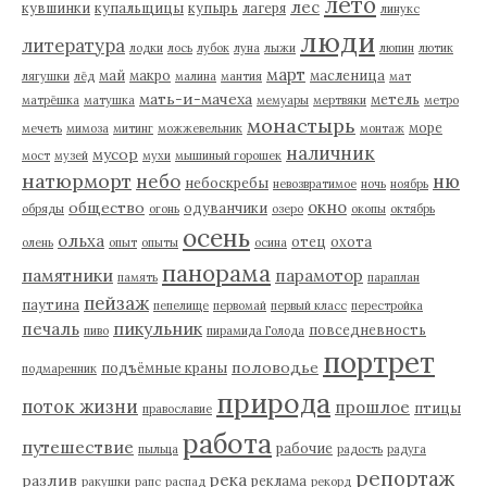
лето
лес
кувшинки
купальщицы
купырь
лагеря
линукс
люди
литература
лодки
лось
лубок
луна
лыжи
люпин
лютик
март
май
макро
масленица
лягушки
лёд
малина
мантия
мат
мать-и-мачеха
метель
матрёшка
матушка
мемуары
мертвяки
метро
монастырь
море
мечеть
мимоза
митинг
можжевельник
монтаж
наличник
мусор
мост
музей
мухи
мышиный горошек
натюрморт
небо
ню
небоскребы
невозвратимое
ночь
ноябрь
окно
общество
одуванчики
обряды
огонь
озеро
окопы
октябрь
осень
ольха
отец
охота
олень
опыт
опыты
осина
панорама
памятники
парамотор
память
параплан
пейзаж
паутина
пепелище
первомай
первый класс
перестройка
пикульник
печаль
повседневность
пиво
пирамида Голода
портрет
половодье
подъёмные краны
подмаренник
природа
поток жизни
прошлое
птицы
православие
работа
путешествие
рабочие
пыльца
радость
радуга
репортаж
река
разлив
реклама
ракушки
рапс
распад
рекорд