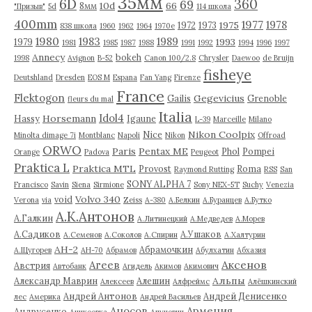
35мм
6D
360
69
10d
66
8мм
"Призыв"
5d
114 школа
400mm
1977
1978
1975
1972
1973
838 школа
1960
1962
1964
1970е
1980
1983
1989
1993
1979
1981
1985
1987
1988
1991
1992
1994
1996
1997
Annecy
bokeh
1998
Avignon
B-52
Canon 100/2.8
Chrysler
Daewoo
de Bruijn
fisheye
Deutshland
Dresden
EOS M
Espana
Fan Yang
Firenze
France
Flektogon
Gegevicius
Gailis
Grenoble
fleurs du mal
Italia
Idol4
Horsemann
Hassy
Igaune
L-39
Marceille
Milano
Nikon Coolpix
Nice
Minolta dimage 7i
Montblanc
Napoli
Nikon
Offroad
ORWO
Paris
Pentax ME
Phol
Pompei
Orange
Padova
Peugeot
Praktica L
Praktica MTL
Provost
Roma
Raymond Rutting
RSS
San
SONY ALPHA 7
Francisco
Savin
Siena
Sirmione
Sony NEX-5T
Suchy
Venezia
Volvo 340
void
Verona
via
Zeiss
А-380
А.Белкин
А.Буранцев
А.Бутко
А.К.Антонов
А.Галкин
А.Литинецкий
А.Медведев
А.Морев
А.Садиков
А.Ушаков
А.Семенов
А.Соколов
А.Спирин
А.Халтурин
АН-2
Абрамочкин
А.Щугорев
АН-70
Абрамов
Абулхатин
Абхазия
Аксенов
Агеев
Австрия
Автобанк
Агидель
Акимов
Акимович
Альпы
Александр Маврин
Алешин
Алексеев
Алфреймс
Алёшкинский
Андрей Антонов
Андрей Денисенко
лес
Америка
Андрей Васильев
Аносов
Армения
Андрусенко
Аникеевка
Апуневич