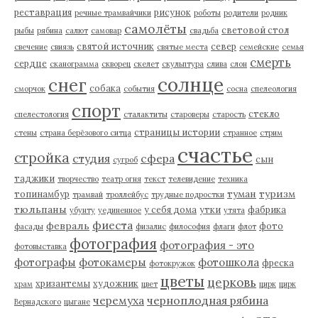
реставрация
рисунок
речные трамвайчики
роботы
родители
родник
самолёты
световой стол
рыбы
рябина
салют
самовар
свадьба
святой источник
север
свечение
свиязь
святые места
семейские
семья
смерть
сердце
сканограмма
скворец
скелет
скульптура
слива
слон
солнце
снег
собака
сморчок
события
сосна
спелеология
спорт
стекло
спелестология
сталактиты
староверы
старость
страницы истории
стены
страна берёзового ситца
странное
стрим
счастье
стройка
студия
сфера
сын
сугроб
таджики
творчество
театр огня
текст
телевидение
техника
туман
туризм
топинамбур
трамвай
троллейбус
трудные подростки
тюльпаны
у себя дома
утки
фабрика
убунту
уединенное
утята
фиеста
февраль
фото
фасады
физалис
философия
флаги
флот
фотография
фотография - это
фотовыставка
фотографы
фотокамеры
фотошкола
фреска
фотокружок
цветы
церковь
хризантемы
художник
храм
цвет
цирк
цирк
черемуха
черноплодная рябина
Вернадского
цыгане