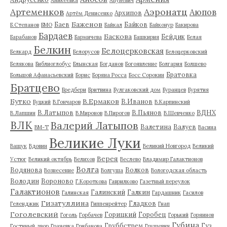
Артеменков
Аэронатц
Аюпов
Архипов
Артём Денисенко
Баженов
Баев
Байков
Б.Степанов
БМО
Байкал
Байконур
Бакирова
Бардаев
Баскова
Бейдик
Барабанов
Бармичева
Башкирия
Белая
Белкин
Белоцерковская
Белкард
Белорусов
Белоцерковский
Белякова
Библиоглобус
Блынская
Богданов
Богоявление
Болгария
Болшево
Братовка
Большой Афанасьевский
Борис
Боряна Росса
Босс Сорокин
Братцево
Бредбери
Бритвина
Булгаковский дом
Буранцев
Бурятия
Бутко
В.Ермаков
В.Иванов
Буцкий
В.Гончаров
В.Карпинский
В.Латыпов
В.Пьянов
ВДНХ
В.Лапшин
В.Миронов
В.Пирогов
В.Шевченко
ВЛК
Валерий Латыпов
Валетина
Валуев
ВМ-Т
Васина
Великие Луки
Ващук
Вдовин
Великий Новгород
Великий
Верея
Устюг
Великий октябрь
Велихов
Веслево
Владимир Галактионов
Волга
Водянова
Волков
Вознесение
Волгуша
Вологодская область
Володин
Вороново
Г.Короткова
Гаврилково
Газетный переулок
Галактионов
Галинский
Галкин
Галинская
Гардашник
Гасилов
Гизатуллина
Гладков
Геленджик
Гиппенрейтер
Гнап
Гоголевский
Горицкий
Горобец
Гоголь
Горбачев
Горький
Горяинов
Губина
Груббстрем
Гуз
Гостиный двор
Грачевка
Грибанова
Грушевич