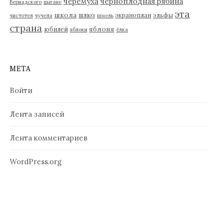
черемуха
черноплодная рябина
Вернадского
цыгане
эта
школа
шлюз
экраноплан
эльфы
чистотел
чучела
шмель
страна
яблоня
юбилей
яблоки
ёлка
МЕТА
Войти
Лента записей
Лента комментариев
WordPress.org