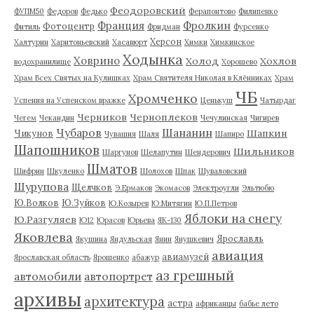
Феодоровский
ФУПМ50
Федоров
Федько
Ферапонтово
Филипенко
Франция
Фролкин
Фотоцентр
Фитиль
Фридман
Фурсенко
Херсон
Халтурин
Харитоньевский
Хасавюрт
Химки
Химкинское
Ходынка
Ховрино
Холод
Хохлов
водохранилище
Хорошево
Храм Всех Святых на Кулишках
Храм Святителя Николая в Клённиках
Храм
ЧБ
Хромченко
Успения на Успенском вражке
Ценькуш
Чатырдаг
Черников
Черноплеков
Чегем
Чекандин
Чечулинская
Чигирев
Чубаров
Шананин
Шапкин
Чикунов
Чувашия
Шаля
Шапиро
Шапошников
Шильников
Шаргунов
Шелапутин
Шендерович
Шматов
Шифрин
Шкуленко
Шолохов
Шпак
Шуваловский
Шурупова
Щелчков
Э.Ермаков
Экомасов
Электроугли
Эльтюбю
Ю.Волков
Ю.Зуйков
Ю.Козырев
Ю.Митягин
Ю.П.Петров
Яблоки на снегу
Ю.Разгуляев
Ю12
Юрасов
Юрьева
ЯК-130
Яковлева
Ярославль
Якушина
Яндульская
Янин
Янушкевич
авиация
авиамузей
Ярославская область
Ярошенко
абажур
аз грешный
автомобили
автопортрет
архивы
архитектура
астра
африканцы
бабье лето