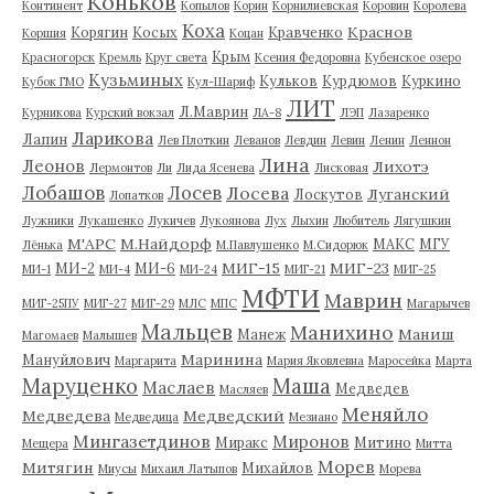
Коньков
Континент
Копылов
Корин
Корнилиевская
Коровин
Королева
Коха
Краснов
Корягин
Косых
Кравченко
Коршия
Коцан
Крым
Красногорск
Кремль
Круг света
Ксения Федоровна
Кубенское озеро
Кузьминых
Кульков
Курдюмов
Куркино
Кубок ГМО
Кул-Шариф
ЛИТ
Л.Маврин
Курникова
Курский вокзал
ЛА-8
ЛЭП
Лазаренко
Ларикова
Лапин
Лев Плоткин
Леванов
Левдин
Левин
Ленин
Леннон
Лина
Леонов
Лихотэ
Лермонтов
Ли
Лида Ясенева
Лисковая
Лобашов
Лосев
Лосева
Луганский
Лоскутов
Лопатков
Лужники
Лукашенко
Лукичев
Лукоянова
Лух
Лыхин
Любитель
Лягушкин
М'АРС
М.Найдорф
МАКС
МГУ
Лёнька
М.Павлушенко
М.Сидорюк
МИГ-15
МИГ-23
МИ-2
МИ-6
МИ-1
МИ-4
МИ-24
МИГ-21
МИГ-25
МФТИ
Маврин
МИГ-25ПУ
МИГ-27
МИГ-29
МЛС
МПС
Магарычев
Мальцев
Манихино
Маниш
Манеж
Магомаев
Малышев
Маринина
Мануйлович
Маргарита
Мария Яковлевна
Маросейка
Марта
Маруценко
Маша
Маслаев
Медведев
Масляев
Меняйло
Медведева
Медведский
Медведица
Мезиано
Мингазетдинов
Миронов
Миракс
Митино
Мещера
Митта
Морев
Митягин
Михайлов
Миусы
Михаил Латыпов
Морева