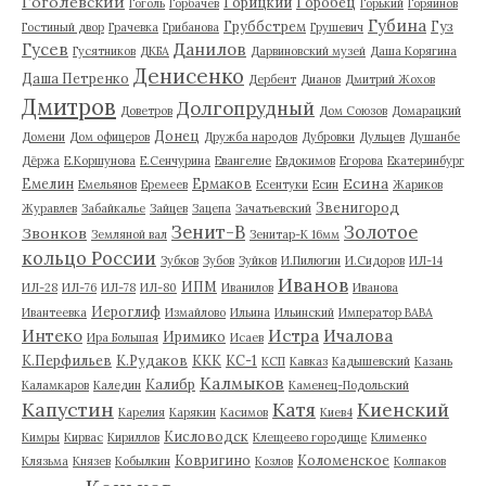
Гоголевский
Горицкий
Горобец
Гоголь
Горбачев
Горький
Горяинов
Губина
Груббстрем
Гуз
Гостиный двор
Грачевка
Грибанова
Грушевич
Гусев
Данилов
Гусятников
ДКБА
Дарвиновский музей
Даша Корягина
Денисенко
Даша Петренко
Дербент
Дианов
Дмитрий Жохов
Дмитров
Долгопрудный
Доветров
Дом Союзов
Домарацкий
Донец
Домени
Дом офицеров
Дружба народов
Дубровки
Дульцев
Душанбе
Дёржа
Е.Коршунова
Е.Сенчурина
Евангелие
Евдокимов
Егорова
Екатеринбург
Есина
Емелин
Ермаков
Емельянов
Еремеев
Есентуки
Есин
Жариков
Звенигород
Журавлев
Забайкалье
Зайцев
Зацепа
Зачатьевский
Зенит-В
Золотое
Звонков
Земляной вал
Зенитар-К 16мм
кольцо России
Зубков
Зубов
Зуйков
И.Пилюгин
И.Сидоров
ИЛ-14
Иванов
ИПМ
ИЛ-28
ИЛ-76
ИЛ-78
ИЛ-80
Иванилов
Иванова
Иероглиф
Ивантеевка
Измайлово
Ильина
Ильинский
Император ВАВА
Истра
Интеко
Ичалова
Иримико
Ира Большая
Исаев
К.Перфильев
К.Рудаков
ККК
КС-1
КСП
Кавказ
Кадышевский
Казань
Калмыков
Калибр
Каламкаров
Каледин
Каменец-Подольский
Капустин
Катя
Киенский
Карелия
Карякин
Касимов
Киев4
Кисловодск
Кимры
Кирвас
Кириллов
Клещеево городище
Клименко
Ковригино
Коломенское
Клязьма
Князев
Кобылкин
Козлов
Колпаков