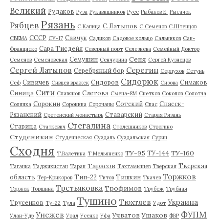
Великий
Рудаков
Руза
Рукавишников
Русе
Рыбаков Е.
Рысачок
Рязань
Рябцев
С.Латыпов
С.Капица
С.Семенов
С.Штенцов
СССР
Савчук
СВЕМА
СУ-17
Садиков
Садовое кольцо
Сальников
Сан-
Сара Тисдейл
Франциско
Северный порт
Селезнева
Семейный Доктор
Сеня
Семушин
Семенов
Семеновская
Сенчурина
Сергей Кузнецов
Серегин
Сергей Латыпов
Серебряный бор
Серпухов
Сетунь
Сидорюк
Сивичев
Сидоров
Симаков
Сеф
Сивцев вражек
Сизова
Сити
Синица
Слетова
Славянов
Смена-8М
Снетков
Соколов
Солотча
Сорокин
Сотский
Спасск-
Солянка
Сорокина
Сорочаны
Спас
Рязанский
Ставарский
Сретенский монастырь
Старая Рязань
Стегалина
Старица
Статкевич
Столешников
Строгино
Студеникин
Студенческая
Суздаль
Суздальская
Сурин
Сходня
ТУ-95
ТУ-160
ТУ-144
Т.Валетина
Т.Мельяненко
Тарасов
Тверская
Таганка
Таджикистан
Таран
Тахтамышев
Тверская
Торжков
область
Тип-22
Тишкин
Тер-Крикоров
Титов
Ткачев
Третьяковка
Трофимов
Торжок
Торшина
Трубеж
Трубная
Тушино
Тюхтяев
Украина
Трусенков
Ту-22
Тула
Удот
ФУПМ
Унежев
Учватов
Ушаков
Улан-Удэ
Урал
Усенко
Уфа
ФВР