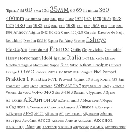
ы
35мм
6D
360
69
10d
66
8мм
"Призыв"
5d
114 школа
400mm
1977
1978
1975
1972
1973
838 школа
1960
1962
1964
1970е
1980
1983
1989
1993
1979
1981
1985
1987
1988
1991
1992
1994
1996
1997
Annecy
bokeh
1998
Avignon
B-52
Canon 100/2.8
Chrysler
Daewoo
de Bruijn
fisheye
Deutshland
Dresden
EOS M
Espana
Fan Yang
Firenze
France
Flektogon
Gegevicius
Gailis
Grenoble
fleurs du mal
Italia
Idol4
Horsemann
Hassy
Igaune
L-39
Marceille
Milano
Nikon Coolpix
Nice
Minolta dimage 7i
Montblanc
Napoli
Nikon
Offroad
ORWO
Paris
Pentax ME
Phol
Pompei
Orange
Padova
Peugeot
Praktica L
Praktica MTL
Provost
Roma
Raymond Rutting
RSS
San
SONY ALPHA 7
Francisco
Savin
Siena
Sirmione
Sony NEX-5T
Suchy
Venezia
Volvo 340
void
Verona
via
Zeiss
А-380
А.Белкин
А.Буранцев
А.Бутко
А.К.Антонов
А.Галкин
А.Литинецкий
А.Медведев
А.Морев
А.Садиков
А.Ушаков
А.Семенов
А.Соколов
А.Спирин
А.Халтурин
АН-2
Абрамочкин
А.Щугорев
АН-70
Абрамов
Абулхатин
Абхазия
Аксенов
Агеев
Австрия
Автобанк
Агидель
Акимов
Акимович
Альпы
Александр Маврин
Алешин
Алексеев
Алфреймс
Алёшкинский