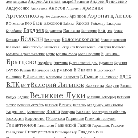
Андрей Антонов
Андрей Денисенко
лес
Америка
Андрей Васильев
Аносов
Армения
Андрусенко
Аникеевка
Апуневич
Артеменков
Аэронатц
Аюпов
Архипов
Артём Денисенко
Баженов
Баев
Байков
Б.Степанов
БМО
Байкал
Байконур
Бакирова
Бардаев
Баскова
Бейдик
Барабанов
Бармичева
Башкирия
Белая
Белкин
Белоцерковская
Белкард
Белорусов
Белоцерковский
Белякова
Библиоглобус
Блынская
Богданов
Богоявление
Болгария
Болшево
Братовка
Большой Афанасьевский
Борис
Боряна Росса
Босс Сорокин
Братцево
Бредбери
Бритвина
Булгаковский дом
Буранцев
Бурятия
Бутко
В.Ермаков
В.Иванов
Буцкий
В.Гончаров
В.Карпинский
В.Латыпов
В.Пьянов
ВДНХ
В.Лапшин
В.Миронов
В.Пирогов
В.Шевченко
ВЛК
Валерий Латыпов
Валетина
Валуев
ВМ-Т
Васина
Великие Луки
Ващук
Вдовин
Великий Новгород
Великий
Верея
Устюг
Великий октябрь
Велихов
Веслево
Владимир Галактионов
Волга
Водянова
Волков
Вознесение
Волгуша
Вологодская область
Володин
Вороново
Г.Короткова
Гаврилково
Газетный переулок
Галактионов
Галинский
Галкин
Галинская
Гардашник
Гасилов
Гизатуллина
Гладков
Геленджик
Гиппенрейтер
Гнап