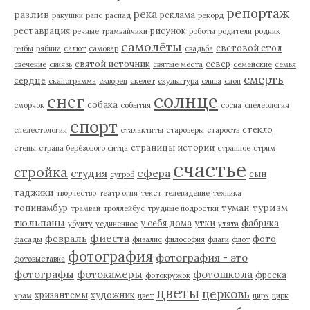
репортаж
река
разлив
реклама
ракушки
рапс
распад
рекорд
реставрация
рисунок
речные трамвайчики
роботы
родители
родник
самолёты
световой стол
рыбы
рябина
салют
самовар
свадьба
святой источник
север
свечение
свиязь
святые места
семейские
семья
смерть
сердце
сканограмма
скворец
скелет
скульптура
слива
слон
солнце
снег
собака
сморчок
события
сосна
спелеология
спорт
стекло
спелестология
сталактиты
староверы
старость
страницы истории
стены
страна берёзового ситца
странное
стрим
счастье
стройка
студия
сфера
сын
сугроб
таджики
творчество
театр огня
текст
телевидение
техника
туман
туризм
топинамбур
трамвай
троллейбус
трудные подростки
тюльпаны
у себя дома
утки
фабрика
убунту
уединенное
утята
фиеста
февраль
фото
фасады
физалис
философия
флаги
флот
фотография
фотография - это
фотовыставка
фотографы
фотокамеры
фотошкола
фреска
фотокружок
цветы
церковь
хризантемы
художник
храм
цвет
цирк
цирк