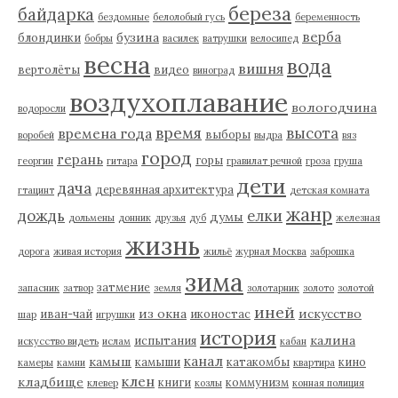
береза
байдарка
бездомные
белолобый гусь
беременность
верба
бузина
блондинки
бобры
василек
ватрушки
велосипед
весна
вода
вишня
вертолёты
видео
виноград
воздухоплавание
вологодчина
водоросли
время
высота
времена года
выборы
воробей
выдра
вяз
город
герань
горы
георгин
гитара
гравилат речной
гроза
груша
дети
дача
деревянная архитектура
гтацинт
детская комната
жанр
дождь
елки
думы
дольмены
донник
друзья
дуб
железная
жизнь
дорога
живая история
жильё
журнал Москва
заброшка
зима
затмение
запасник
затвор
земля
золотарник
золото
золотой
иней
из окна
искусство
иван-чай
иконостас
шар
игрушки
история
калина
испытания
искусство видеть
ислам
кабан
канал
камыш
камыши
катакомбы
кино
камеры
камни
квартира
клен
кладбище
книги
коммунизм
клевер
козлы
конная полиция