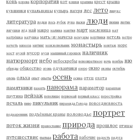
корпоратив
конь
кот
крест
крыша
корова
кошки
крапива
лето
лес
кувшинки
купальщицы
купырь
лагеря
линукс
люди
литература
лодки
лось
лубок
луна
лыжи
люпин
лютик
март
май
макро
масленица
лягушки
лёд
малина
мантия
мат
мать-и-мачеха
метель
матрёшка
матушка
мемуары
мертвяки
метро
монастырь
море
мечеть
мимоза
митинг
можжевельник
монтаж
наличник
мусор
мост
музей
мухи
мышиный горошек
натюрморт
небо
ню
небоскребы
невозвратимое
ночь
ноябрь
окно
общество
одуванчики
обряды
огонь
озеро
окопы
октябрь
осень
ольха
отец
охота
олень
опыт
опыты
осина
панорама
памятники
парамотор
память
параплан
пейзаж
паутина
пепелище
первомай
первый класс
перестройка
пикульник
печаль
повседневность
пиво
пирамида Голода
портрет
половодье
подъёмные краны
подмаренник
природа
поток жизни
прошлое
птицы
православие
работа
путешествие
рабочие
пыльца
радость
радуга