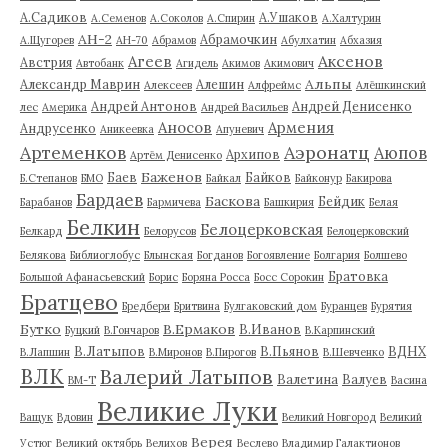
А.Садиков
А.Ушаков
А.Семенов
А.Соколов
А.Спирин
А.Халтурин
АН-2
Абрамочкин
А.Щугорев
АН-70
Абрамов
Абулхатин
Абхазия
Аксенов
Агеев
Австрия
Автобанк
Агидель
Акимов
Акимович
Альпы
Александр Маврин
Алешин
Алексеев
Алфреймс
Алёшкинский
Андрей Антонов
Андрей Денисенко
лес
Америка
Андрей Васильев
Аносов
Армения
Андрусенко
Аникеевка
Апуневич
Артеменков
Аэронатц
Аюпов
Архипов
Артём Денисенко
Баженов
Баев
Байков
Б.Степанов
БМО
Байкал
Байконур
Бакирова
Бардаев
Баскова
Бейдик
Барабанов
Бармичева
Башкирия
Белая
Белкин
Белоцерковская
Белкард
Белорусов
Белоцерковский
Белякова
Библиоглобус
Блынская
Богданов
Богоявление
Болгария
Болшево
Братовка
Большой Афанасьевский
Борис
Боряна Росса
Босс Сорокин
Братцево
Бредбери
Бритвина
Булгаковский дом
Буранцев
Бурятия
Бутко
В.Ермаков
В.Иванов
Буцкий
В.Гончаров
В.Карпинский
В.Латыпов
В.Пьянов
ВДНХ
В.Лапшин
В.Миронов
В.Пирогов
В.Шевченко
ВЛК
Валерий Латыпов
Валетина
Валуев
ВМ-Т
Васина
Великие Луки
Ващук
Вдовин
Великий Новгород
Великий
Верея
Устюг
Великий октябрь
Велихов
Веслево
Владимир Галактионов