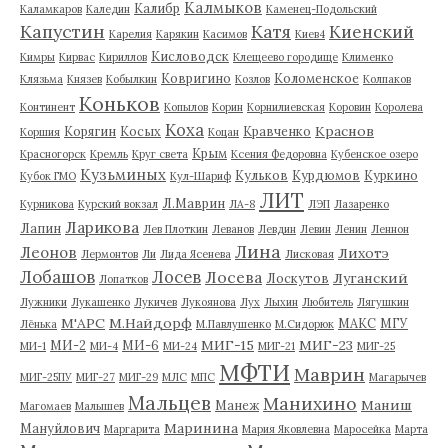
Калмыков
Калибр
Каламкаров
Каледин
Каменец-Подольский
Капустин
Катя
Киенский
Карелия
Карякин
Касимов
Киев4
Кисловодск
Кимры
Кирвас
Кириллов
Клещеево городище
Клименко
Ковригино
Коломенское
Клязьма
Князев
Кобылкин
Козлов
Колпаков
Коньков
Континент
Копылов
Корин
Корнилиевская
Коровин
Королева
Коха
Краснов
Корягин
Косых
Кравченко
Коршия
Коцан
Крым
Красногорск
Кремль
Круг света
Ксения Федоровна
Кубенское озеро
Кузьминых
Кульков
Курдюмов
Куркино
Кубок ГМО
Кул-Шариф
ЛИТ
Л.Маврин
Курникова
Курский вокзал
ЛА-8
ЛЭП
Лазаренко
Ларикова
Лапин
Лев Плоткин
Леванов
Левдин
Левин
Ленин
Леннон
Лина
Леонов
Лихотэ
Лермонтов
Ли
Лида Ясенева
Лисковая
Лобашов
Лосев
Лосева
Луганский
Лоскутов
Лопатков
Лужники
Лукашенко
Лукичев
Лукоянова
Лух
Лыхин
Любитель
Лягушкин
М'АРС
М.Найдорф
МАКС
МГУ
Лёнька
М.Павлушенко
М.Сидорюк
МИГ-15
МИГ-23
МИ-2
МИ-6
МИ-1
МИ-4
МИ-24
МИГ-21
МИГ-25
МФТИ
Маврин
МИГ-25ПУ
МИГ-27
МИГ-29
МЛС
МПС
Магарычев
Мальцев
Манихино
Маниш
Манеж
Магомаев
Малышев
Маринина
Мануйлович
Маргарита
Мария Яковлевна
Маросейка
Марта