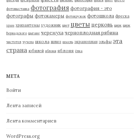
фотография
фотография - это
фотовыставка
фотографы
фотокамеры
фотошкола
фреска
фотокружок
цветы
церковь
хризантемы
художник
храм
цвет
цирк
цирк
черемуха
черноплодная рябина
Вернадского
цыгане
эта
школа
шлюз
экраноплан
эльфы
чистотел
чучела
шмель
страна
яблоня
юбилей
яблоки
ёлка
МЕТА
Войти
Лента записей
Лента комментариев
WordPress.org