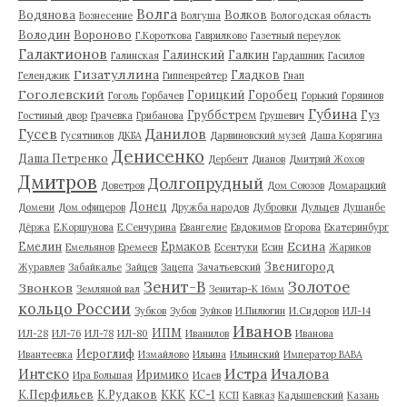
Волга
Водянова
Волков
Вознесение
Волгуша
Вологодская область
Володин
Вороново
Г.Короткова
Гаврилково
Газетный переулок
Галактионов
Галинский
Галкин
Галинская
Гардашник
Гасилов
Гизатуллина
Гладков
Геленджик
Гиппенрейтер
Гнап
Гоголевский
Горицкий
Горобец
Гоголь
Горбачев
Горький
Горяинов
Губина
Груббстрем
Гуз
Гостиный двор
Грачевка
Грибанова
Грушевич
Гусев
Данилов
Гусятников
ДКБА
Дарвиновский музей
Даша Корягина
Денисенко
Даша Петренко
Дербент
Дианов
Дмитрий Жохов
Дмитров
Долгопрудный
Доветров
Дом Союзов
Домарацкий
Донец
Домени
Дом офицеров
Дружба народов
Дубровки
Дульцев
Душанбе
Дёржа
Е.Коршунова
Е.Сенчурина
Евангелие
Евдокимов
Егорова
Екатеринбург
Есина
Емелин
Ермаков
Емельянов
Еремеев
Есентуки
Есин
Жариков
Звенигород
Журавлев
Забайкалье
Зайцев
Зацепа
Зачатьевский
Зенит-В
Золотое
Звонков
Земляной вал
Зенитар-К 16мм
кольцо России
Зубков
Зубов
Зуйков
И.Пилюгин
И.Сидоров
ИЛ-14
Иванов
ИПМ
ИЛ-28
ИЛ-76
ИЛ-78
ИЛ-80
Иванилов
Иванова
Иероглиф
Ивантеевка
Измайлово
Ильина
Ильинский
Император ВАВА
Истра
Интеко
Ичалова
Иримико
Ира Большая
Исаев
К.Перфильев
К.Рудаков
ККК
КС-1
КСП
Кавказ
Кадышевский
Казань