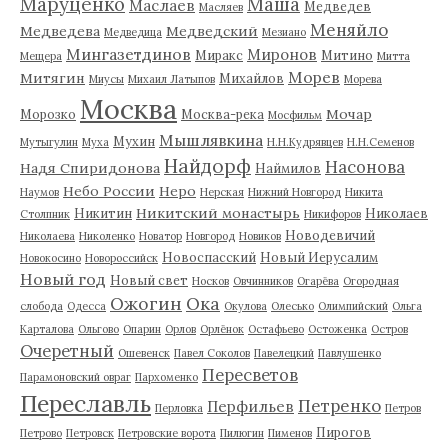
Маруценко
Маша
Маслаев
Медведев
Масляев
Меняйло
Медведева
Медведский
Медведица
Мезиано
Мингазетдинов
Миронов
Миракс
Митино
Мещера
Митта
Морев
Митягин
Михайлов
Миусы
Михаил Латыпов
Морева
Москва
Мочар
Морозко
Москва-река
Мосфильм
Мышлявкина
Мухин
Мутыгулин
Муха
Н.Н.Кудрявцев
Н.Н.Семенов
Найдорф
Насонова
Надя Спиридонова
Наймилов
Небо России
Неро
Наумов
Нерская
Нижний Новгород
Никита
Никитский монастырь
Никитин
Николаев
Столпник
Никифоров
Новодевичий
Николаева
Николенко
Новатор
Новгород
Новиков
Новоспасский
Новый Иерусалим
Новокосино
Новороссийск
Новый год
Новый свет
Носков
Овчинников
Огарёва
Огородная
Ожогин
Ока
слобода
Одесса
Окулова
Олесько
Олимпийский
Ольга
Карталова
Ольгово
Опарин
Орлов
Орлёнок
Остафьево
Остоженка
Остров
Очеретный
Ошевенск
Павел Соколов
Павелецкий
Павлушенко
Пересветов
Парамоновский овраг
Пархоменко
Переславль
Петренко
Перфильев
Перловка
Петров
Пирогов
Петрово
Петровск
Петровские ворота
Пилюгин
Пименов