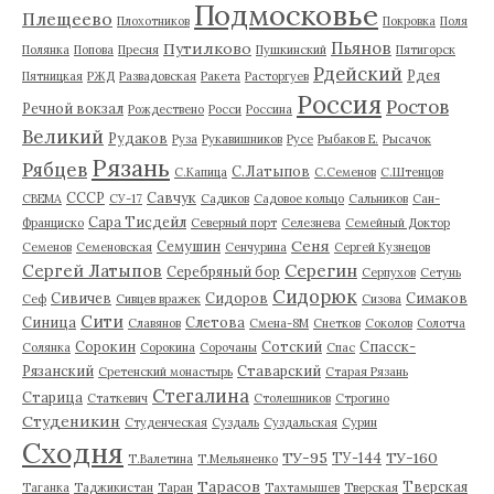
Подмосковье
Плещеево
Плохотников
Покровка
Поля
Пьянов
Путилково
Полянка
Попова
Пресня
Пушкинский
Пятигорск
Рдейский
Рдея
Пятницкая
РЖД
Развадовская
Ракета
Расторгуев
Россия
Ростов
Речной вокзал
Рождествено
Росси
Россина
Великий
Рудаков
Руза
Рукавишников
Русе
Рыбаков Е.
Рысачок
Рязань
Рябцев
С.Латыпов
С.Капица
С.Семенов
С.Штенцов
СССР
Савчук
СВЕМА
СУ-17
Садиков
Садовое кольцо
Сальников
Сан-
Сара Тисдейл
Франциско
Северный порт
Селезнева
Семейный Доктор
Сеня
Семушин
Семенов
Семеновская
Сенчурина
Сергей Кузнецов
Серегин
Сергей Латыпов
Серебряный бор
Серпухов
Сетунь
Сидорюк
Сивичев
Сидоров
Симаков
Сеф
Сивцев вражек
Сизова
Сити
Синица
Слетова
Славянов
Смена-8М
Снетков
Соколов
Солотча
Сорокин
Сотский
Спасск-
Солянка
Сорокина
Сорочаны
Спас
Рязанский
Ставарский
Сретенский монастырь
Старая Рязань
Стегалина
Старица
Статкевич
Столешников
Строгино
Студеникин
Студенческая
Суздаль
Суздальская
Сурин
Сходня
ТУ-95
ТУ-160
ТУ-144
Т.Валетина
Т.Мельяненко
Тарасов
Тверская
Таганка
Таджикистан
Таран
Тахтамышев
Тверская