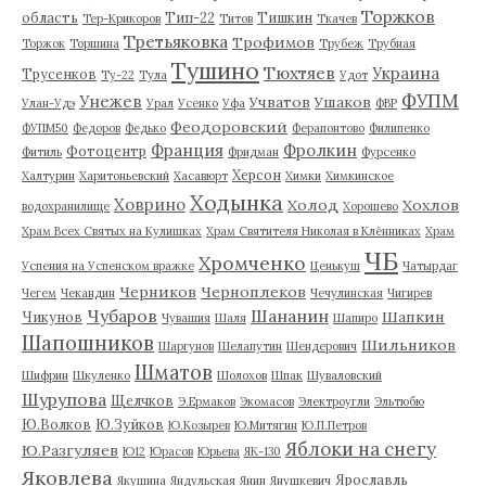
Торжков
область
Тип-22
Тишкин
Тер-Крикоров
Титов
Ткачев
Третьяковка
Трофимов
Торжок
Торшина
Трубеж
Трубная
Тушино
Тюхтяев
Украина
Трусенков
Ту-22
Тула
Удот
ФУПМ
Унежев
Учватов
Ушаков
Улан-Удэ
Урал
Усенко
Уфа
ФВР
Феодоровский
ФУПМ50
Федоров
Федько
Ферапонтово
Филипенко
Франция
Фролкин
Фотоцентр
Фитиль
Фридман
Фурсенко
Херсон
Халтурин
Харитоньевский
Хасавюрт
Химки
Химкинское
Ходынка
Ховрино
Холод
Хохлов
водохранилище
Хорошево
Храм Всех Святых на Кулишках
Храм Святителя Николая в Клённиках
Храм
ЧБ
Хромченко
Успения на Успенском вражке
Ценькуш
Чатырдаг
Черников
Черноплеков
Чегем
Чекандин
Чечулинская
Чигирев
Чубаров
Шананин
Шапкин
Чикунов
Чувашия
Шаля
Шапиро
Шапошников
Шильников
Шаргунов
Шелапутин
Шендерович
Шматов
Шифрин
Шкуленко
Шолохов
Шпак
Шуваловский
Шурупова
Щелчков
Э.Ермаков
Экомасов
Электроугли
Эльтюбю
Ю.Волков
Ю.Зуйков
Ю.Козырев
Ю.Митягин
Ю.П.Петров
Яблоки на снегу
Ю.Разгуляев
Ю12
Юрасов
Юрьева
ЯК-130
Яковлева
Ярославль
Якушина
Яндульская
Янин
Янушкевич