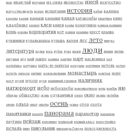
иней
из окна
искусство
иван-чай
иконостас
шар
игрушки
история
калина
испытания
искусство видеть
ислам
кабан
канал
камыш
камыши
катакомбы
кино
камеры
камни
квартира
клен
кладбище
книги
коммунизм
клевер
козлы
конная полиция
корпоратив
конь
кот
крест
крыша
корова
кошки
крапива
лето
лес
кувшинки
купальщицы
купырь
лагеря
линукс
люди
литература
лодки
лось
лубок
луна
лыжи
люпин
лютик
март
май
макро
масленица
лягушки
лёд
малина
мантия
мат
мать-и-мачеха
метель
матрёшка
матушка
мемуары
мертвяки
метро
монастырь
море
мечеть
мимоза
митинг
можжевельник
монтаж
наличник
мусор
мост
музей
мухи
мышиный горошек
натюрморт
небо
ню
небоскребы
невозвратимое
ночь
ноябрь
окно
общество
одуванчики
обряды
огонь
озеро
окопы
октябрь
осень
ольха
отец
охота
олень
опыт
опыты
осина
панорама
памятники
парамотор
память
параплан
пейзаж
паутина
пепелище
первомай
первый класс
перестройка
пикульник
печаль
повседневность
пиво
пирамида Голода