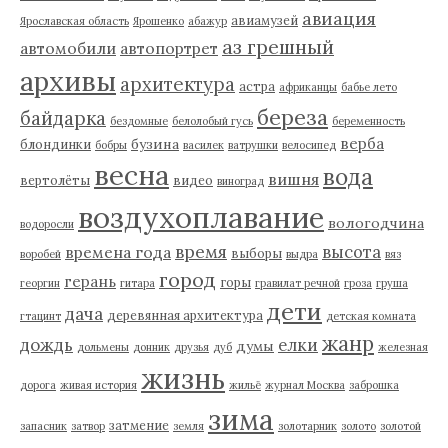
авиация
авиамузей
Ярославская область
Ярошенко
абажур
аз грешный
автомобили
автопортрет
архивы
архитектура
астра
африканцы
бабье лето
береза
байдарка
бездомные
белолобый гусь
беременность
верба
бузина
блондинки
бобры
василек
ватрушки
велосипед
весна
вода
вишня
вертолёты
видео
виноград
воздухоплавание
вологодчина
водоросли
время
высота
времена года
выборы
воробей
выдра
вяз
город
герань
горы
георгин
гитара
гравилат речной
гроза
груша
дети
дача
деревянная архитектура
гтацинт
детская комната
жанр
дождь
елки
думы
дольмены
донник
друзья
дуб
железная
жизнь
дорога
живая история
жильё
журнал Москва
заброшка
зима
затмение
запасник
затвор
земля
золотарник
золото
золотой