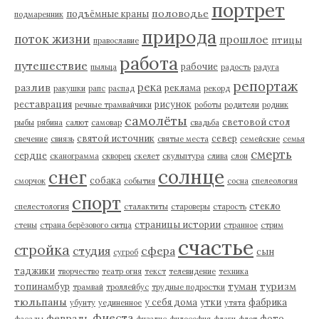
портрет
половодье
подъёмные краны
подмаренник
природа
поток жизни
прошлое
птицы
православие
работа
путешествие
рабочие
пыльца
радость
радуга
репортаж
река
разлив
реклама
ракушки
рапс
распад
рекорд
реставрация
рисунок
речные трамвайчики
роботы
родители
родник
самолёты
световой стол
рыбы
рябина
салют
самовар
свадьба
святой источник
север
свечение
свиязь
святые места
семейские
семья
смерть
сердце
сканограмма
скворец
скелет
скульптура
слива
слон
солнце
снег
собака
сморчок
события
сосна
спелеология
спорт
стекло
спелестология
сталактиты
староверы
старость
страницы истории
стены
страна берёзового ситца
странное
стрим
счастье
стройка
студия
сфера
сын
сугроб
таджики
творчество
театр огня
текст
телевидение
техника
туман
туризм
топинамбур
трамвай
троллейбус
трудные подростки
тюльпаны
у себя дома
утки
фабрика
убунту
уединенное
утята
фиеста
февраль
фото
фасады
физалис
философия
флаги
флот