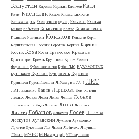
Капустин
Катя
Карелия
Карякин
Касимов
Киенский
Киев4
Кимры
Кирвас
Кириллов
Кисловодск
Клещеево городище
Клименко
Клязьма
Ковригино
Коломенское
Князев
Кобылкин
Козлов
Коньков
Колпаков
Континент
Копылов
Корин
Корягин
Корнилиевская
Коровин
Королева
Коршия
Коха
Краснов
Косых
Кравченко
Коцан
Крым
Красногорск
Кремль
Круг света
Ксения
Кузьминых
Федоровна
Кубенское озеро
Кубок ГМО
Кульков
Курдюмов
Куркино
Кул-Шариф
ЛИТ
Л.Маврин
Курникова
Курский вокзал
ЛА-8
Ларикова
Лапин
ЛЭП
Лазаренко
Лев Плоткин
Леонов
Леванов
Левдин
Левин
Ленин
Леннон
Лина
Лермонтов
Ли
Лида Ясенева
Лисковая
Лобашов
Лосев
Лосева
Лихотэ
Лопатков
Луганский
Лоскутов
Лужники
Лукашенко
Лукичев
Лукоянова
Лух
Лыхин
Любитель
Лягушкин
М'АРС
М.Найдорф
Лёнька
М.Павлушенко