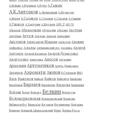
А.Галкин
А.Белкин
А.Буранцев
А.Бутко
А.К.Антонов
А.Литинецкий
А.Медведев
А.Садиков
А.Морев
А.Семенов
А.Соколов
А.Спирин
АН-2
А.Ушаков
А.Халтурин
А.Щугорев
АН-70
Абрамочкин
Австрия
Абрамов
Абулхатин
Абхазия
Агеев
Автобанк
Агидель
Акимов
Акимович
Аксенов
Александр Маврин
Алешин
Алексеев
Альпы
Андрей
Алфреймс
Алёшкинский лес
Америка
Антонов
Андрей Денисенко
Андрей Васильев
Аносов
Андрусенко
Аникеевка
Апуневич
Артеменков
Армения
Артём Денисенко
Аэронатц
Аюпов
Архипов
Б.Степанов
БМО
Баженов
Баев
Байков
Байкал
Байконур
Бакирова
Бардаев
Баскова
Барабанов
Бармичева
Башкирия
Белкин
Бейдик
Белая
Белкард
Белорусов
Белоцерковская
Белоцерковский
Белякова
Библиоглобус
Блынская
Богданов
Богоявление
Болгария
Болшево
Большой Афанасьевский
Борис
Боряна Росса