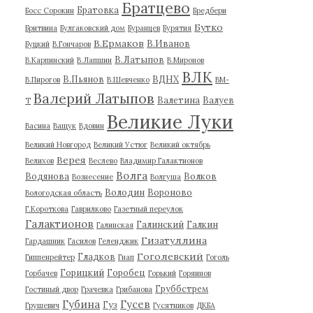
Братцево
Братовка
Босс Сорокин
Бредбери
Бутко
Бритвина
Булгаковский дом
Буранцев
Бурятия
В.Ермаков
В.Иванов
Буцкий
В.Гончаров
В.Латыпов
В.Карпинский
В.Лапшин
В.Миронов
ВЛК
В.Пьянов
ВДНХ
В.Пирогов
В.Шевченко
ВМ-
Валерий Латыпов
Валетина
Валуев
Т
Великие Луки
Васина
Ващук
Вдовин
Великий Новгород
Великий Устюг
Великий октябрь
Верея
Велихов
Веслево
Владимир Галактионов
Волга
Водянова
Волков
Вознесение
Волгуша
Володин
Вороново
Вологодская область
Г.Короткова
Гаврилково
Газетный переулок
Галактионов
Галинский
Галкин
Галинская
Гизатуллина
Гардашник
Гасилов
Геленджик
Гоголевский
Гладков
Гиппенрейтер
Гнап
Гоголь
Горицкий
Горобец
Горбачев
Горький
Горяинов
Груббстрем
Гостиный двор
Грачевка
Грибанова
Губина
Гусев
Гуз
Грушевич
Гусятников
ДКБА