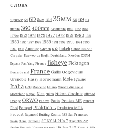
в
СЛОВА
ы
35мм
6D
69
10d
66
8мм
"Призыв"
5d
114
360
400mm
школа
838 школа
1960
1962
1964
1977
1980
1978
1975
1972
1973
1979
1970е
1981
1983
1989
1993
1985
1987
1988
1991
1992
1994
1996
Annecy
bokeh
1997
1998
Avignon
B-52
Canon 100/2.8
Chrysler
Daewoo
de Bruijn
Deutshland
Dresden
EOS M
fisheye
Flektogon
Espana
Fan Yang
Firenze
France
Gegevicius
Gailis
fleurs du mal
Idol4
Horsemann
Grenoble
Hassy
Igaune
Italia
L-39
Marceille
Milano
Minolta dimage 7i
Nikon Coolpix
Nice
Montblanc
Napoli
Nikon
Offroad
ORWO
Paris
Pentax ME
Orange
Padova
Peugeot
Praktica L
Praktica MTL
Phol
Pompei
Provost
Roma
Raymond Rutting
RSS
San Francisco
SONY ALPHA 7
Savin
Siena
Sirmione
Sony NEX-5T
Volvo 340
void
Suchy
Venezia
Verona
via
Zeiss
А-380