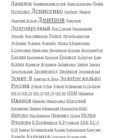
Данилов
Даша
Дарвиновский музей
Даша Корягина
Денисенко
Петренко
Дербент
Дианов
Дмитров
Дмитрий Жохов
Доветров
Долгопрудный
Дом Союзов
Домарацкий
Донец
Домени
Дом офицеров
Дружба народов
Дубровки
Дульцев
Душанбе
Дёржа
Е.Коршунова
Е.Сенчурина
Евангелие
Евдокимов
Егорова
Екатеринбург
Емелин
Ермаков
Емельянов
Еремеев
Есентуки
Есин
Есина
Жариков
Журавлев
Забайкалье
Зайцев
Зацепа
Звонков
Звенигород
Зачатьевский
Земляной вал
Зенит-В
Золотое кольцо
Зенитар-К 16мм
России
Зубков
Зубов
Зуйков
И.Пилюгин
И.Сидоров
ИПМ
ИЛ-14
ИЛ-28
ИЛ-76
ИЛ-78
ИЛ-80
Иванилов
Иванов
Иероглиф
Иванова
Ивантеевка
Измайлово
Ильина
Ильинский
Император ВАВА
Истра
Интеко
Иримико
Ира Большая
Исаев
Ичалова
К.Перфильев
К.Рудаков
ККК
КС-1
КСП
Кавказ
Кадышевский
Казань
Каламкаров
Каледин
Калмыков
Калибр
Каменец-Подольский