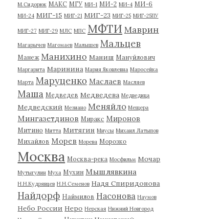
МАКС
МГУ
МИ-2
МИ-6
М.Сидорюк
МИ-1
МИ-4
МИГ-15
МИГ-23
МИ-24
МИГ-21
МИГ-25
МИГ-25ПУ
МФТИ
Маврин
МИГ-27
МИГ-29
МЛС
МПС
Мальцев
Магарычев
Магомаев
Малышев
Манихино
Маниш
Манеж
Мануйлович
Маринина
Маргарита
Мария Яковлевна
Маросейка
Маруценко
Маслаев
Марта
Масляев
Маша
Медведева
Медведев
Медведица
Меняйло
Медведский
Мезиано
Мещера
Мингазетдинов
Миронов
Миракс
Митягин
Митино
Митта
Миусы
Михаил Латыпов
Морев
Михайлов
Морозко
Морева
Москва
Мочар
Москва-река
Мосфильм
Мышлявкина
Мухин
Мутыгулин
Муха
Надя Спиридонова
Н.Н.Кудрявцев
Н.Н.Семенов
Найдорф
Насонова
Наймилов
Наумов
Небо России
Неро
Нерская
Нижний Новгород