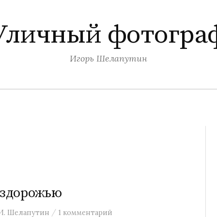
Уличный фотогра
Игорь Шелапутин
бездорожью
/
И. Шелапутин
1 комментарий