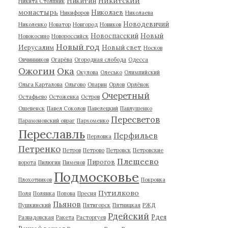
Никитский
Никитин
Никита Столпник
монастырь
Николаев
Никифоров
Николаева
Новодевичий
Николенко
Новатор
Новгород
Новиков
Новоспасский
Новый
Новокосино
Новороссийск
Новый год
Иерусалим
Новый свет
Носков
Овчинников
Огарёва
Огородная слобода
Одесса
Ожогин
Ока
Окулова
Олесько
Олимпийский
Ольга Карталова
Ольгово
Опарин
Орлов
Орлёнок
Очеретный
Остафьево
Остоженка
Остров
Ошевенск
Павел Соколов
Павелецкий
Павлушенко
Пересветов
Парамоновский овраг
Пархоменко
Переславль
Перфильев
Перловка
Петренко
Петров
Петрово
Петровск
Петровские
Плещеево
Пирогов
ворота
Пилюгин
Пименов
Подмосковье
Плохотников
Покровка
Путилково
Поля
Полянка
Попова
Пресня
Пьянов
Пушкинский
Пятигорск
Пятницкая
РЖД
Рдейский
Рдея
Развадовская
Ракета
Расторгуев