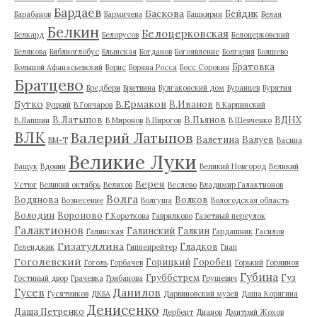
Бардаев
Баскова
Бейдик
Барабанов
Бармичева
Башкирия
Белая
Белкин
Белоцерковская
Белкард
Белорусов
Белоцерковский
Белякова
Библиоглобус
Блынская
Богданов
Богоявление
Болгария
Болшево
Братовка
Большой Афанасьевский
Борис
Боряна Росса
Босс Сорокин
Братцево
Бредбери
Бритвина
Булгаковский дом
Буранцев
Бурятия
Бутко
В.Ермаков
В.Иванов
Буцкий
В.Гончаров
В.Карпинский
В.Латыпов
В.Пьянов
ВДНХ
В.Лапшин
В.Миронов
В.Пирогов
В.Шевченко
ВЛК
Валерий Латыпов
Валетина
Валуев
ВМ-Т
Васина
Великие Луки
Ващук
Вдовин
Великий Новгород
Великий
Верея
Устюг
Великий октябрь
Велихов
Веслево
Владимир Галактионов
Волга
Водянова
Волков
Вознесение
Волгуша
Вологодская область
Володин
Вороново
Г.Короткова
Гаврилково
Газетный переулок
Галактионов
Галинский
Галкин
Галинская
Гардашник
Гасилов
Гизатуллина
Гладков
Геленджик
Гиппенрейтер
Гнап
Гоголевский
Горицкий
Горобец
Гоголь
Горбачев
Горький
Горяинов
Губина
Груббстрем
Гуз
Гостиный двор
Грачевка
Грибанова
Грушевич
Гусев
Данилов
Гусятников
ДКБА
Дарвиновский музей
Даша Корягина
Денисенко
Даша Петренко
Дербент
Дианов
Дмитрий Жохов