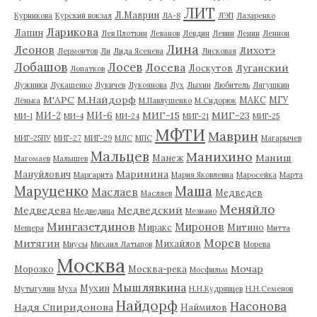
ЛИТ
Л.Маврин
Курникова
Курский вокзал
ЛА-8
ЛЭП
Лазаренко
Ларикова
Лапин
Лев Плоткин
Леванов
Левдин
Левин
Ленин
Леннон
Лина
Леонов
Лихотэ
Лермонтов
Ли
Лида Ясенева
Лисковая
Лобашов
Лосев
Лосева
Луганский
Лоскутов
Лопатков
Лужники
Лукашенко
Лукичев
Лукоянова
Лух
Лыхин
Любитель
Лягушкин
М'АРС
М.Найдорф
МАКС
МГУ
Лёнька
М.Павлушенко
М.Сидорюк
МИГ-15
МИГ-23
МИ-2
МИ-6
МИ-1
МИ-4
МИ-24
МИГ-21
МИГ-25
МФТИ
Маврин
МИГ-25ПУ
МИГ-27
МИГ-29
МЛС
МПС
Магарычев
Мальцев
Манихино
Маниш
Манеж
Магомаев
Малышев
Маринина
Мануйлович
Маргарита
Мария Яковлевна
Маросейка
Марта
Маруценко
Маша
Маслаев
Медведев
Масляев
Меняйло
Медведева
Медведский
Медведица
Мезиано
Мингазетдинов
Миронов
Миракс
Митино
Мещера
Митта
Морев
Митягин
Михайлов
Миусы
Михаил Латыпов
Морева
Москва
Мочар
Морозко
Москва-река
Мосфильм
Мышлявкина
Мухин
Мутыгулин
Муха
Н.Н.Кудрявцев
Н.Н.Семенов
Найдорф
Насонова
Надя Спиридонова
Наймилов