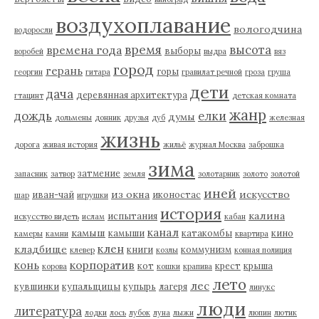
воздухоплавание
вологодчина
водоросли
время
высота
времена года
выборы
воробей
выдра
вяз
город
герань
горы
георгин
гитара
гравилат речной
гроза
груша
дети
дача
деревянная архитектура
гтацинт
детская комната
жанр
дождь
елки
думы
дольмены
донник
друзья
дуб
железная
жизнь
дорога
живая история
жильё
журнал Москва
заброшка
зима
затмение
запасник
затвор
земля
золотарник
золото
золотой
иней
из окна
искусство
иван-чай
иконостас
шар
игрушки
история
калина
испытания
искусство видеть
ислам
кабан
канал
камыш
камыши
катакомбы
кино
камеры
камни
квартира
клен
кладбище
книги
коммунизм
клевер
козлы
конная полиция
корпоратив
конь
кот
крест
крыша
корова
кошки
крапива
лето
лес
кувшинки
купальщицы
купырь
лагеря
линукс
люди
литература
лодки
лось
лубок
луна
лыжи
люпин
лютик