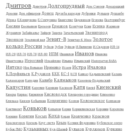
Дмитров
Долгопрудный
Доветров
Дом Союзов
Домарацкий
Донец
Домени
Дом офицеров
Дружба народов
Дубровки
Дульцев
Душанбе
Дёржа
Е.Коршунова
Е.Сенчурина
Евангелие
Евдокимов
Егорова
Екатеринбург
Есина
Емелин
Ермаков
Емельянов
Еремеев
Есентуки
Есин
Жариков
Звенигород
Журавлев
Забайкалье
Зайцев
Зацепа
Зачатьевский
Зенит-В
Золотое
Звонков
Земляной вал
Зенитар-К 16мм
кольцо России
Зубков
Зубов
Зуйков
И.Пилюгин
И.Сидоров
ИЛ-14
Иванов
ИПМ
ИЛ-28
ИЛ-76
ИЛ-78
ИЛ-80
Иванилов
Иванова
Иероглиф
Ивантеевка
Измайлово
Ильина
Ильинский
Император ВАВА
Истра
Интеко
Ичалова
Иримико
Ира Большая
Исаев
К.Перфильев
К.Рудаков
ККК
КС-1
КСП
Кавказ
Кадышевский
Казань
Калмыков
Калибр
Каламкаров
Каледин
Каменец-Подольский
Капустин
Катя
Киенский
Карелия
Карякин
Касимов
Киев4
Кисловодск
Кимры
Кирвас
Кириллов
Клещеево городище
Клименко
Ковригино
Коломенское
Клязьма
Князев
Кобылкин
Козлов
Колпаков
Коньков
Континент
Копылов
Корин
Корнилиевская
Коровин
Королева
Коха
Краснов
Корягин
Косых
Кравченко
Коршия
Коцан
Крым
Красногорск
Кремль
Круг света
Ксения Федоровна
Кубенское озеро
Кузьминых
Кульков
Курдюмов
Куркино
Кубок ГМО
Кул-Шариф