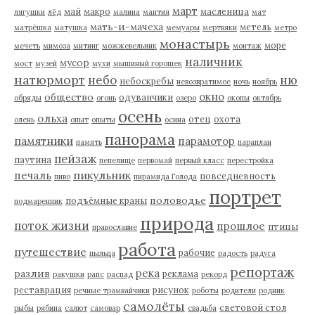
март
май
макро
масленица
лягушки
лёд
малина
мантия
мат
мать-и-мачеха
метель
матрёшка
матушка
мемуары
мертвяки
метро
монастырь
море
мечеть
мимоза
митинг
можжевельник
монтаж
наличник
мусор
мост
музей
мухи
мышиный горошек
натюрморт
небо
ню
небоскребы
невозвратимое
ночь
ноябрь
окно
общество
одуванчики
обряды
огонь
озеро
окопы
октябрь
осень
ольха
отец
охота
олень
опыт
опыты
осина
панорама
памятники
парамотор
память
параплан
пейзаж
паутина
пепелище
первомай
первый класс
перестройка
пикульник
печаль
повседневность
пиво
пирамида Голода
портрет
половодье
подъёмные краны
подмаренник
природа
поток жизни
прошлое
птицы
православие
работа
путешествие
рабочие
пыльца
радость
радуга
репортаж
река
разлив
реклама
ракушки
рапс
распад
рекорд
реставрация
рисунок
речные трамвайчики
роботы
родители
родник
самолёты
световой стол
рыбы
рябина
салют
самовар
свадьба