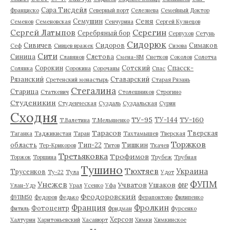
Сара Тисдейл
Франциско
Северный порт
Селезнева
Семейный Доктор
Сеня
Семушин
Семенов
Семеновская
Сенчурина
Сергей Кузнецов
Серегин
Сергей Латыпов
Серебряный бор
Серпухов
Сетунь
Сидорюк
Сивичев
Сидоров
Симаков
Сеф
Сивцев вражек
Сизова
Сити
Синица
Слетова
Славянов
Смена-8М
Снетков
Соколов
Солотча
Сорокин
Сотский
Спасск-
Солянка
Сорокина
Сорочаны
Спас
Рязанский
Ставарский
Сретенский монастырь
Старая Рязань
Стегалина
Старица
Статкевич
Столешников
Строгино
Студеникин
Студенческая
Суздаль
Суздальская
Сурин
Сходня
ТУ-95
ТУ-160
ТУ-144
Т.Валетина
Т.Мельяненко
Тарасов
Тверская
Таганка
Таджикистан
Таран
Тахтамышев
Тверская
Торжков
область
Тип-22
Тишкин
Тер-Крикоров
Титов
Ткачев
Третьяковка
Трофимов
Торжок
Торшина
Трубеж
Трубная
Тушино
Тюхтяев
Украина
Трусенков
Ту-22
Тула
Удот
ФУПМ
Унежев
Учватов
Ушаков
Улан-Удэ
Урал
Усенко
Уфа
ФВР
Феодоровский
ФУПМ50
Федоров
Федько
Ферапонтово
Филипенко
Франция
Фролкин
Фотоцентр
Фитиль
Фридман
Фурсенко
Херсон
Халтурин
Харитоньевский
Хасавюрт
Химки
Химкинское