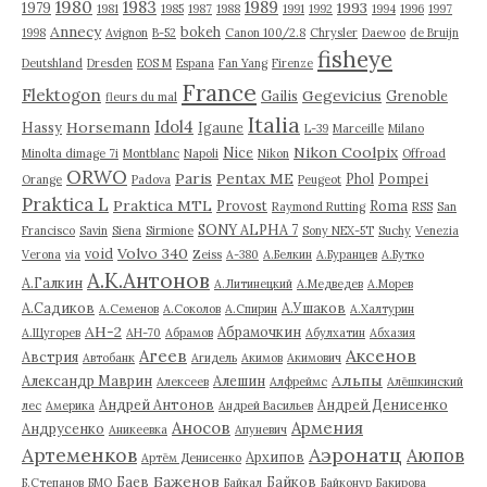
1980
1983
1989
1993
1979
1981
1985
1987
1988
1991
1992
1994
1996
1997
Annecy
bokeh
1998
Avignon
B-52
Canon 100/2.8
Chrysler
Daewoo
de Bruijn
fisheye
Deutshland
Dresden
EOS M
Espana
Fan Yang
Firenze
France
Flektogon
Gegevicius
Gailis
Grenoble
fleurs du mal
Italia
Idol4
Horsemann
Hassy
Igaune
L-39
Marceille
Milano
Nikon Coolpix
Nice
Minolta dimage 7i
Montblanc
Napoli
Nikon
Offroad
ORWO
Paris
Pentax ME
Phol
Pompei
Orange
Padova
Peugeot
Praktica L
Praktica MTL
Provost
Roma
Raymond Rutting
RSS
San
SONY ALPHA 7
Francisco
Savin
Siena
Sirmione
Sony NEX-5T
Suchy
Venezia
Volvo 340
void
Verona
via
Zeiss
А-380
А.Белкин
А.Буранцев
А.Бутко
А.К.Антонов
А.Галкин
А.Литинецкий
А.Медведев
А.Морев
А.Садиков
А.Ушаков
А.Семенов
А.Соколов
А.Спирин
А.Халтурин
АН-2
Абрамочкин
А.Щугорев
АН-70
Абрамов
Абулхатин
Абхазия
Аксенов
Агеев
Австрия
Автобанк
Агидель
Акимов
Акимович
Альпы
Александр Маврин
Алешин
Алексеев
Алфреймс
Алёшкинский
Андрей Антонов
Андрей Денисенко
лес
Америка
Андрей Васильев
Аносов
Армения
Андрусенко
Аникеевка
Апуневич
Артеменков
Аэронатц
Аюпов
Архипов
Артём Денисенко
Баженов
Баев
Байков
Б.Степанов
БМО
Байкал
Байконур
Бакирова