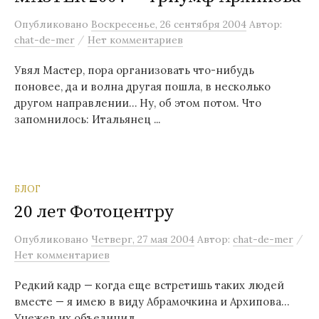
м
Опубликовано
Воскресенье, 26 сентября 2004
Автор:
у
/
chat-de-mer
Нет комментариев
Увял Мастер, пора организовать что-нибудь
поновее, да и волна другая пошла, в несколько
другом направлении… Ну, об этом потом. Что
запомнилось: Итальянец ...
БЛОГ
20 лет Фотоцентру
/
Опубликовано
Четверг, 27 мая 2004
Автор:
chat-de-mer
Нет комментариев
Редкий кадр — когда еще встретишь таких людей
вместе — я имею в виду Абрамочкина и Архипова…
Унежев их объединил.