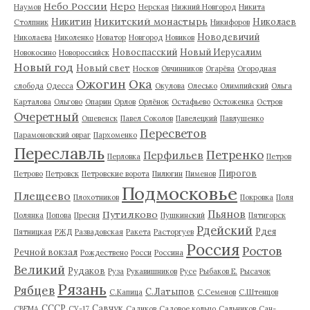
Небо России
Неро
Наумов
Нерская
Нижний Новгород
Никита
Никитский монастырь
Никитин
Николаев
Столпник
Никифоров
Новодевичий
Николаева
Николенко
Новатор
Новгород
Новиков
Новоспасский
Новый Иерусалим
Новокосино
Новороссийск
Новый год
Новый свет
Носков
Овчинников
Огарёва
Огородная
Ожогин
Ока
слобода
Одесса
Окулова
Олесько
Олимпийский
Ольга
Карталова
Ольгово
Опарин
Орлов
Орлёнок
Остафьево
Остоженка
Остров
Очеретный
Ошевенск
Павел Соколов
Павелецкий
Павлушенко
Пересветов
Парамоновский овраг
Пархоменко
Переславль
Петренко
Перфильев
Перловка
Петров
Пирогов
Петрово
Петровск
Петровские ворота
Пилюгин
Пименов
Подмосковье
Плещеево
Плохотников
Покровка
Поля
Пьянов
Путилково
Полянка
Попова
Пресня
Пушкинский
Пятигорск
Рдейский
Рдея
Пятницкая
РЖД
Развадовская
Ракета
Расторгуев
Россия
Ростов
Речной вокзал
Рождествено
Росси
Россина
Великий
Рудаков
Руза
Рукавишников
Русе
Рыбаков Е.
Рысачок
Рязань
Рябцев
С.Латыпов
С.Капица
С.Семенов
С.Штенцов
СССР
Савчук
СВЕМА
СУ-17
Садиков
Садовое кольцо
Сальников
Сан-