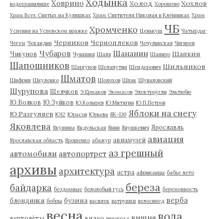
Ходынка
Ховрино
Холод
Хохлов
водохранилище
Хорошево
Храм Всех Святых на Кулишках
Храм Святителя Николая в Клённиках
Храм
ЧБ
Хромченко
Успения на Успенском вражке
Ценькуш
Чатырдаг
Черников
Черноплеков
Чегем
Чекандин
Чечулинская
Чигирев
Чубаров
Шананин
Шапкин
Чикунов
Чувашия
Шаля
Шапиро
Шапошников
Шильников
Шаргунов
Шелапутин
Шендерович
Шматов
Шифрин
Шкуленко
Шолохов
Шпак
Шуваловский
Шурупова
Щелчков
Э.Ермаков
Экомасов
Электроугли
Эльтюбю
Ю.Волков
Ю.Зуйков
Ю.Козырев
Ю.Митягин
Ю.П.Петров
Яблоки на снегу
Ю.Разгуляев
Ю12
Юрасов
Юрьева
ЯК-130
Яковлева
Ярославль
Якушина
Яндульская
Янин
Янушкевич
авиация
авиамузей
Ярославская область
Ярошенко
абажур
аз грешный
автомобили
автопортрет
архивы
архитектура
астра
африканцы
бабье лето
береза
байдарка
бездомные
белолобый гусь
беременность
верба
бузина
блондинки
бобры
василек
ватрушки
велосипед
весна
вода
вишня
вертолёты
видео
виноград