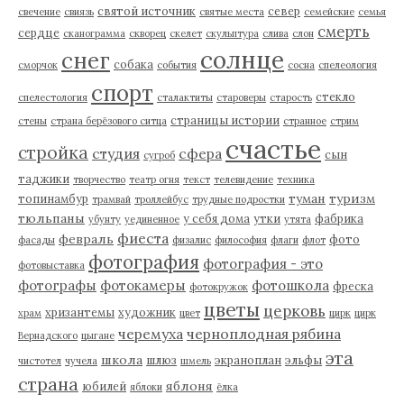
святой источник
север
свечение
свиязь
святые места
семейские
семья
смерть
сердце
сканограмма
скворец
скелет
скульптура
слива
слон
солнце
снег
собака
сморчок
события
сосна
спелеология
спорт
стекло
спелестология
сталактиты
староверы
старость
страницы истории
стены
страна берёзового ситца
странное
стрим
счастье
стройка
студия
сфера
сын
сугроб
таджики
творчество
театр огня
текст
телевидение
техника
туман
туризм
топинамбур
трамвай
троллейбус
трудные подростки
тюльпаны
у себя дома
утки
фабрика
убунту
уединенное
утята
фиеста
февраль
фото
фасады
физалис
философия
флаги
флот
фотография
фотография - это
фотовыставка
фотографы
фотокамеры
фотошкола
фреска
фотокружок
цветы
церковь
хризантемы
художник
храм
цвет
цирк
цирк
черемуха
черноплодная рябина
Вернадского
цыгане
эта
школа
шлюз
экраноплан
эльфы
чистотел
чучела
шмель
страна
яблоня
юбилей
яблоки
ёлка