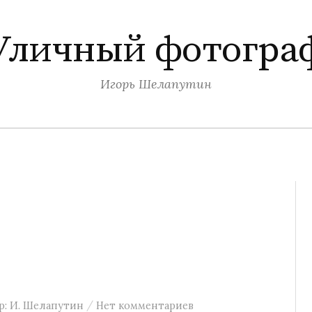
Уличный фотогра
Игорь Шелапутин
/
р:
И. Шелапутин
Нет комментариев