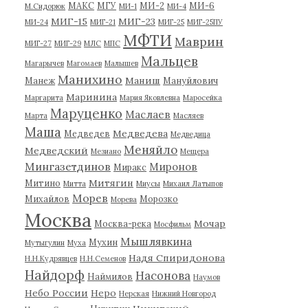
МАКС
МГУ
МИ-2
МИ-6
М.Сидорюк
МИ-1
МИ-4
МИГ-15
МИГ-23
МИ-24
МИГ-21
МИГ-25
МИГ-25ПУ
МФТИ
Маврин
МИГ-27
МИГ-29
МЛС
МПС
Мальцев
Магарычев
Магомаев
Малышев
Манихино
Маниш
Манеж
Мануйлович
Маринина
Маргарита
Мария Яковлевна
Маросейка
Маруценко
Маслаев
Марта
Масляев
Маша
Медведева
Медведев
Медведица
Меняйло
Медведский
Мезиано
Мещера
Мингазетдинов
Миронов
Миракс
Митягин
Митино
Митта
Миусы
Михаил Латыпов
Морев
Михайлов
Морозко
Морева
Москва
Мочар
Москва-река
Мосфильм
Мышлявкина
Мухин
Мутыгулин
Муха
Надя Спиридонова
Н.Н.Кудрявцев
Н.Н.Семенов
Найдорф
Насонова
Наймилов
Наумов
Небо России
Неро
Нерская
Нижний Новгород