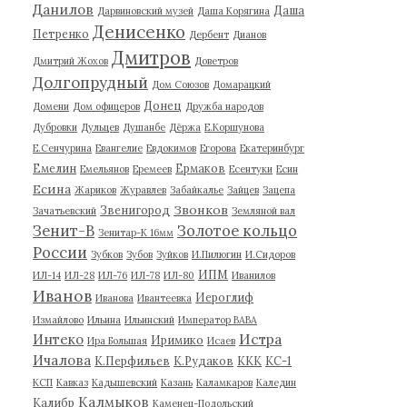
Данилов
Даша
Дарвиновский музей
Даша Корягина
Денисенко
Петренко
Дербент
Дианов
Дмитров
Дмитрий Жохов
Доветров
Долгопрудный
Дом Союзов
Домарацкий
Донец
Домени
Дом офицеров
Дружба народов
Дубровки
Дульцев
Душанбе
Дёржа
Е.Коршунова
Е.Сенчурина
Евангелие
Евдокимов
Егорова
Екатеринбург
Емелин
Ермаков
Емельянов
Еремеев
Есентуки
Есин
Есина
Жариков
Журавлев
Забайкалье
Зайцев
Зацепа
Звонков
Звенигород
Зачатьевский
Земляной вал
Зенит-В
Золотое кольцо
Зенитар-К 16мм
России
Зубков
Зубов
Зуйков
И.Пилюгин
И.Сидоров
ИПМ
ИЛ-14
ИЛ-28
ИЛ-76
ИЛ-78
ИЛ-80
Иванилов
Иванов
Иероглиф
Иванова
Ивантеевка
Измайлово
Ильина
Ильинский
Император ВАВА
Истра
Интеко
Иримико
Ира Большая
Исаев
Ичалова
К.Перфильев
К.Рудаков
ККК
КС-1
КСП
Кавказ
Кадышевский
Казань
Каламкаров
Каледин
Калмыков
Калибр
Каменец-Подольский