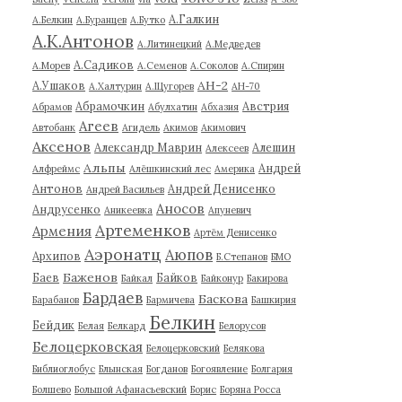
А.Галкин
А.Белкин
А.Буранцев
А.Бутко
А.К.Антонов
А.Литинецкий
А.Медведев
А.Садиков
А.Морев
А.Семенов
А.Соколов
А.Спирин
АН-2
А.Ушаков
А.Халтурин
А.Щугорев
АН-70
Абрамочкин
Австрия
Абрамов
Абулхатин
Абхазия
Агеев
Автобанк
Агидель
Акимов
Акимович
Аксенов
Александр Маврин
Алешин
Алексеев
Альпы
Андрей
Алфреймс
Алёшкинский лес
Америка
Антонов
Андрей Денисенко
Андрей Васильев
Аносов
Андрусенко
Аникеевка
Апуневич
Артеменков
Армения
Артём Денисенко
Аэронатц
Аюпов
Архипов
Б.Степанов
БМО
Баженов
Баев
Байков
Байкал
Байконур
Бакирова
Бардаев
Баскова
Барабанов
Бармичева
Башкирия
Белкин
Бейдик
Белая
Белкард
Белорусов
Белоцерковская
Белоцерковский
Белякова
Библиоглобус
Блынская
Богданов
Богоявление
Болгария
Болшево
Большой Афанасьевский
Борис
Боряна Росса