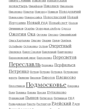
Никитский
Никитин
Никита Столпник
монастырь
Николаев
Никифоров
Николаева
Новодевичий
Николенко
Новатор
Новгород
Новиков
Новоспасский
Новый
Новокосино
Новороссийск
Новый год
Иерусалим
Новый свет
Носков
Овчинников
Огарёва
Огородная слобода
Одесса
Ожогин
Ока
Окулова
Олесько
Олимпийский
Ольга Карталова
Ольгово
Опарин
Орлов
Орлёнок
Очеретный
Остафьево
Остоженка
Остров
Ошевенск
Павел Соколов
Павелецкий
Павлушенко
Пересветов
Парамоновский овраг
Пархоменко
Переславль
Перфильев
Перловка
Петренко
Петров
Петрово
Петровск
Петровские
Плещеево
Пирогов
ворота
Пилюгин
Пименов
Подмосковье
Плохотников
Покровка
Путилково
Поля
Полянка
Попова
Пресня
Пьянов
Пушкинский
Пятигорск
Пятницкая
РЖД
Рдейский
Рдея
Развадовская
Ракета
Расторгуев