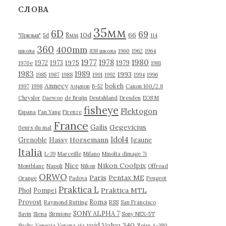
в
СЛОВА
ы
35мм
6D
69
10d
66
8мм
"Призыв"
5d
114
360
400mm
школа
838 школа
1960
1962
1964
1977
1980
1978
1975
1972
1973
1979
1970е
1981
1983
1989
1993
1985
1987
1988
1991
1992
1994
1996
Annecy
bokeh
1997
1998
Avignon
B-52
Canon 100/2.8
Chrysler
Daewoo
de Bruijn
Deutshland
Dresden
EOS M
fisheye
Flektogon
Espana
Fan Yang
Firenze
France
Gegevicius
Gailis
fleurs du mal
Idol4
Horsemann
Grenoble
Hassy
Igaune
Italia
L-39
Marceille
Milano
Minolta dimage 7i
Nikon Coolpix
Nice
Montblanc
Napoli
Nikon
Offroad
ORWO
Paris
Pentax ME
Orange
Padova
Peugeot
Praktica L
Praktica MTL
Phol
Pompei
Provost
Roma
Raymond Rutting
RSS
San Francisco
SONY ALPHA 7
Savin
Siena
Sirmione
Sony NEX-5T
Volvo 340
void
Suchy
Venezia
Verona
via
Zeiss
А-380