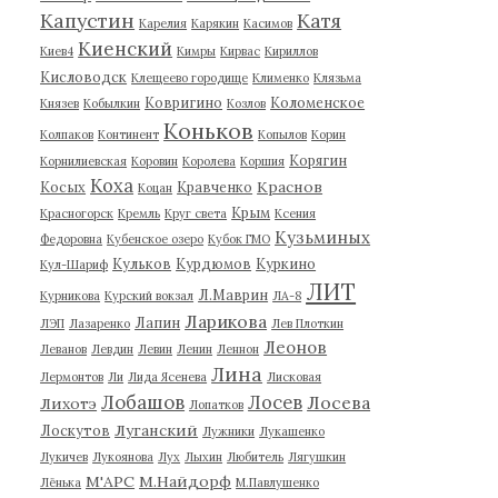
Капустин
Катя
Карелия
Карякин
Касимов
Киенский
Киев4
Кимры
Кирвас
Кириллов
Кисловодск
Клещеево городище
Клименко
Клязьма
Ковригино
Коломенское
Князев
Кобылкин
Козлов
Коньков
Колпаков
Континент
Копылов
Корин
Корягин
Корнилиевская
Коровин
Королева
Коршия
Коха
Краснов
Косых
Кравченко
Коцан
Крым
Красногорск
Кремль
Круг света
Ксения
Кузьминых
Федоровна
Кубенское озеро
Кубок ГМО
Кульков
Курдюмов
Куркино
Кул-Шариф
ЛИТ
Л.Маврин
Курникова
Курский вокзал
ЛА-8
Ларикова
Лапин
ЛЭП
Лазаренко
Лев Плоткин
Леонов
Леванов
Левдин
Левин
Ленин
Леннон
Лина
Лермонтов
Ли
Лида Ясенева
Лисковая
Лобашов
Лосев
Лосева
Лихотэ
Лопатков
Луганский
Лоскутов
Лужники
Лукашенко
Лукичев
Лукоянова
Лух
Лыхин
Любитель
Лягушкин
М'АРС
М.Найдорф
Лёнька
М.Павлушенко