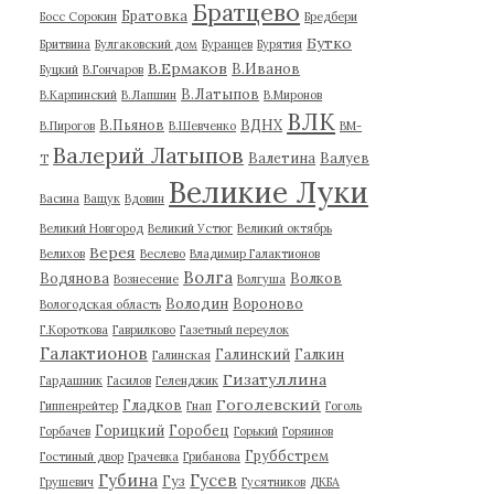
Братцево
Братовка
Босс Сорокин
Бредбери
Бутко
Бритвина
Булгаковский дом
Буранцев
Бурятия
В.Ермаков
В.Иванов
Буцкий
В.Гончаров
В.Латыпов
В.Карпинский
В.Лапшин
В.Миронов
ВЛК
В.Пьянов
ВДНХ
В.Пирогов
В.Шевченко
ВМ-
Валерий Латыпов
Валетина
Валуев
Т
Великие Луки
Васина
Ващук
Вдовин
Великий Новгород
Великий Устюг
Великий октябрь
Верея
Велихов
Веслево
Владимир Галактионов
Волга
Водянова
Волков
Вознесение
Волгуша
Володин
Вороново
Вологодская область
Г.Короткова
Гаврилково
Газетный переулок
Галактионов
Галинский
Галкин
Галинская
Гизатуллина
Гардашник
Гасилов
Геленджик
Гоголевский
Гладков
Гиппенрейтер
Гнап
Гоголь
Горицкий
Горобец
Горбачев
Горький
Горяинов
Груббстрем
Гостиный двор
Грачевка
Грибанова
Губина
Гусев
Гуз
Грушевич
Гусятников
ДКБА