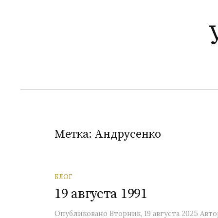
П
е
р
е
й
т
и
к
с
о
Метка:
Андрусенко
д
е
р
БЛОГ
ж
19 августа 1991
и
м
Опубликовано
Вторник, 19 августа 2025
Авто