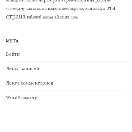
Вернадского
цыгане
эта
школа
шлюз
экраноплан
эльфы
чистотел
чучела
шмель
страна
яблоня
юбилей
яблоки
ёлка
МЕТА
Войти
Лента записей
Лента комментариев
WordPress.org