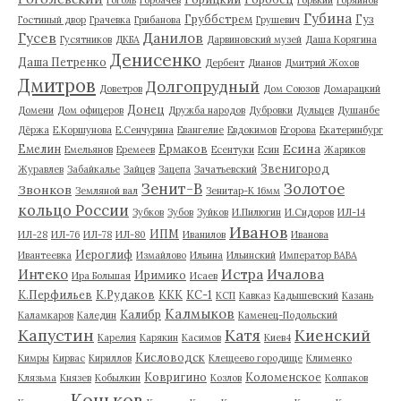
Губина
Груббстрем
Гуз
Гостиный двор
Грачевка
Грибанова
Грушевич
Гусев
Данилов
Гусятников
ДКБА
Дарвиновский музей
Даша Корягина
Денисенко
Даша Петренко
Дербент
Дианов
Дмитрий Жохов
Дмитров
Долгопрудный
Доветров
Дом Союзов
Домарацкий
Донец
Домени
Дом офицеров
Дружба народов
Дубровки
Дульцев
Душанбе
Дёржа
Е.Коршунова
Е.Сенчурина
Евангелие
Евдокимов
Егорова
Екатеринбург
Есина
Емелин
Ермаков
Емельянов
Еремеев
Есентуки
Есин
Жариков
Звенигород
Журавлев
Забайкалье
Зайцев
Зацепа
Зачатьевский
Зенит-В
Золотое
Звонков
Земляной вал
Зенитар-К 16мм
кольцо России
Зубков
Зубов
Зуйков
И.Пилюгин
И.Сидоров
ИЛ-14
Иванов
ИПМ
ИЛ-28
ИЛ-76
ИЛ-78
ИЛ-80
Иванилов
Иванова
Иероглиф
Ивантеевка
Измайлово
Ильина
Ильинский
Император ВАВА
Истра
Интеко
Ичалова
Иримико
Ира Большая
Исаев
К.Перфильев
К.Рудаков
ККК
КС-1
КСП
Кавказ
Кадышевский
Казань
Калмыков
Калибр
Каламкаров
Каледин
Каменец-Подольский
Капустин
Катя
Киенский
Карелия
Карякин
Касимов
Киев4
Кисловодск
Кимры
Кирвас
Кириллов
Клещеево городище
Клименко
Ковригино
Коломенское
Клязьма
Князев
Кобылкин
Козлов
Колпаков
Коньков