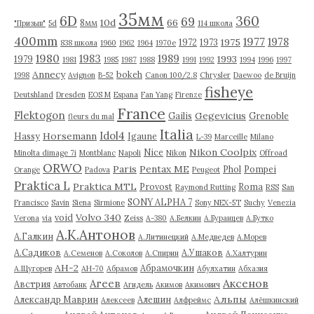
35мм
6D
360
69
10d
66
8мм
"Призыв"
5d
114 школа
400mm
1977
1978
1975
1972
1973
838 школа
1960
1962
1964
1970е
1980
1983
1989
1993
1979
1981
1985
1987
1988
1991
1992
1994
1996
1997
Annecy
bokeh
1998
Avignon
B-52
Canon 100/2.8
Chrysler
Daewoo
de Bruijn
fisheye
Deutshland
Dresden
EOS M
Espana
Fan Yang
Firenze
France
Flektogon
Gegevicius
Gailis
Grenoble
fleurs du mal
Italia
Idol4
Horsemann
Hassy
Igaune
L-39
Marceille
Milano
Nikon Coolpix
Nice
Minolta dimage 7i
Montblanc
Napoli
Nikon
Offroad
ORWO
Paris
Pentax ME
Phol
Pompei
Orange
Padova
Peugeot
Praktica L
Praktica MTL
Provost
Roma
Raymond Rutting
RSS
San
SONY ALPHA 7
Francisco
Savin
Siena
Sirmione
Sony NEX-5T
Suchy
Venezia
Volvo 340
void
Verona
via
Zeiss
А-380
А.Белкин
А.Буранцев
А.Бутко
А.К.Антонов
А.Галкин
А.Литинецкий
А.Медведев
А.Морев
А.Садиков
А.Ушаков
А.Семенов
А.Соколов
А.Спирин
А.Халтурин
АН-2
Абрамочкин
А.Щугорев
АН-70
Абрамов
Абулхатин
Абхазия
Аксенов
Агеев
Австрия
Автобанк
Агидель
Акимов
Акимович
Альпы
Александр Маврин
Алешин
Алексеев
Алфреймс
Алёшкинский