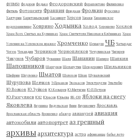
Феодоровский
ФУПМ50
Федоров
Федько
Ферапонтово
Филипенко
Франция
Фролкин
Фотоцентр
Фитиль
Фридман
Фурсенко
Херсон
Халтурин
Харитоньевский
Хасавюрт
Химки
Химкинское
Ходынка
Ховрино
Холод
Хохлов
водохранилище
Хорошево
Храм Всех Святых на Кулишках
Храм Святителя Николая в Клённиках
Храм
ЧБ
Хромченко
Успения на Успенском вражке
Ценькуш
Чатырдаг
Черников
Черноплеков
Чегем
Чекандин
Чечулинская
Чигирев
Чубаров
Шананин
Шапкин
Чикунов
Чувашия
Шаля
Шапиро
Шапошников
Шильников
Шаргунов
Шелапутин
Шендерович
Шматов
Шифрин
Шкуленко
Шолохов
Шпак
Шуваловский
Шурупова
Щелчков
Э.Ермаков
Экомасов
Электроугли
Эльтюбю
Ю.Волков
Ю.Зуйков
Ю.Козырев
Ю.Митягин
Ю.П.Петров
Яблоки на снегу
Ю.Разгуляев
Ю12
Юрасов
Юрьева
ЯК-130
Яковлева
Ярославль
Якушина
Яндульская
Янин
Янушкевич
авиация
авиамузей
Ярославская область
Ярошенко
абажур
аз грешный
автомобили
автопортрет
архивы
архитектура
астра
африканцы
бабье лето