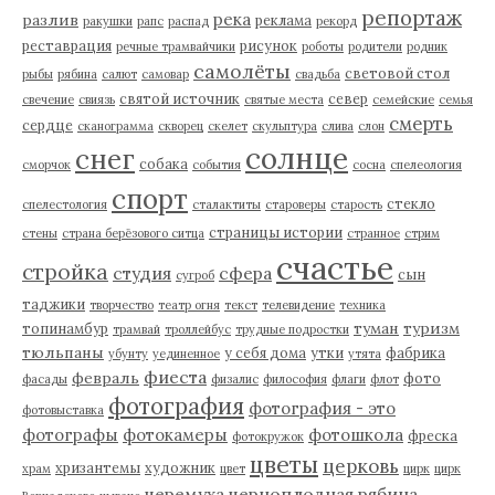
репортаж
река
разлив
реклама
ракушки
рапс
распад
рекорд
реставрация
рисунок
речные трамвайчики
роботы
родители
родник
самолёты
световой стол
рыбы
рябина
салют
самовар
свадьба
святой источник
север
свечение
свиязь
святые места
семейские
семья
смерть
сердце
сканограмма
скворец
скелет
скульптура
слива
слон
солнце
снег
собака
сморчок
события
сосна
спелеология
спорт
стекло
спелестология
сталактиты
староверы
старость
страницы истории
стены
страна берёзового ситца
странное
стрим
счастье
стройка
студия
сфера
сын
сугроб
таджики
творчество
театр огня
текст
телевидение
техника
туман
туризм
топинамбур
трамвай
троллейбус
трудные подростки
тюльпаны
у себя дома
утки
фабрика
убунту
уединенное
утята
фиеста
февраль
фото
фасады
физалис
философия
флаги
флот
фотография
фотография - это
фотовыставка
фотографы
фотокамеры
фотошкола
фреска
фотокружок
цветы
церковь
хризантемы
художник
храм
цвет
цирк
цирк
черемуха
черноплодная рябина