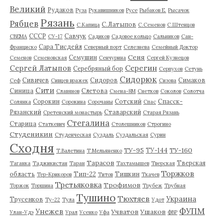
Великий
Рудаков
Руза
Рукавишников
Русе
Рыбаков Е.
Рысачок
Рязань
Рябцев
С.Латыпов
С.Капица
С.Семенов
С.Штенцов
СССР
Савчук
СВЕМА
СУ-17
Садиков
Садовое кольцо
Сальников
Сан-
Сара Тисдейл
Франциско
Северный порт
Селезнева
Семейный Доктор
Сеня
Семушин
Семенов
Семеновская
Сенчурина
Сергей Кузнецов
Серегин
Сергей Латыпов
Серебряный бор
Серпухов
Сетунь
Сидорюк
Сивичев
Сидоров
Симаков
Сеф
Сивцев вражек
Сизова
Сити
Синица
Слетова
Славянов
Смена-8М
Снетков
Соколов
Солотча
Сорокин
Сотский
Спасск-
Солянка
Сорокина
Сорочаны
Спас
Рязанский
Ставарский
Сретенский монастырь
Старая Рязань
Стегалина
Старица
Статкевич
Столешников
Строгино
Студеникин
Студенческая
Суздаль
Суздальская
Сурин
Сходня
ТУ-95
ТУ-160
ТУ-144
Т.Валетина
Т.Мельяненко
Тарасов
Тверская
Таганка
Таджикистан
Таран
Тахтамышев
Тверская
Торжков
область
Тип-22
Тишкин
Тер-Крикоров
Титов
Ткачев
Третьяковка
Трофимов
Торжок
Торшина
Трубеж
Трубная
Тушино
Тюхтяев
Украина
Трусенков
Ту-22
Тула
Удот
ФУПМ
Унежев
Учватов
Ушаков
Улан-Удэ
Урал
Усенко
Уфа
ФВР