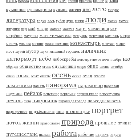
корпоратив
конь
кот
крест
крыша
корова
кошки
крапива
лето
лес
кувшинки
купальщицы
купырь
лагеря
линукс
люди
литература
лодки
лось
лубок
луна
лыжи
люпин
лютик
март
май
макро
масленица
лягушки
лёд
малина
мантия
мат
мать-и-мачеха
метель
матрёшка
матушка
мемуары
мертвяки
метро
монастырь
море
мечеть
мимоза
митинг
можжевельник
монтаж
наличник
мусор
мост
музей
мухи
мышиный горошек
натюрморт
небо
ню
небоскребы
невозвратимое
ночь
ноябрь
окно
общество
одуванчики
обряды
огонь
озеро
окопы
октябрь
осень
ольха
отец
охота
олень
опыт
опыты
осина
панорама
памятники
парамотор
память
параплан
пейзаж
паутина
пепелище
первомай
первый класс
перестройка
пикульник
печаль
повседневность
пиво
пирамида Голода
портрет
половодье
подъёмные краны
подмаренник
природа
поток жизни
прошлое
птицы
православие
работа
путешествие
рабочие
пыльца
радость
радуга