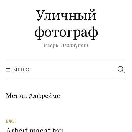
П
Уличный
е
р
фотограф
е
й
т
Игорь Шелапутин
и
к
Н
с
а
МЕНЮ
й
о
т
и
д
:
е
Метка:
Алфреймс
р
ж
и
БЛОГ
м
Arbeit macht frei
о