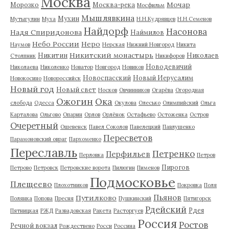
Москва
Мочар
Морозко
Москва-река
Мосфильм
Мышлявкина
Мухин
Мутыгулин
Муха
Н.Н.Кудрявцев
Н.Н.Семенов
Найдорф
Насонова
Надя Спиридонова
Наймилов
Небо России
Неро
Наумов
Нерская
Нижний Новгород
Никита
Никитский монастырь
Никитин
Николаев
Столпник
Никифоров
Новодевичий
Николаева
Николенко
Новатор
Новгород
Новиков
Новоспасский
Новый Иерусалим
Новокосино
Новороссийск
Новый год
Новый свет
Носков
Овчинников
Огарёва
Огородная
Ожогин
Ока
слобода
Одесса
Окулова
Олесько
Олимпийский
Ольга
Карталова
Ольгово
Опарин
Орлов
Орлёнок
Остафьево
Остоженка
Остров
Очеретный
Ошевенск
Павел Соколов
Павелецкий
Павлушенко
Пересветов
Парамоновский овраг
Пархоменко
Переславль
Петренко
Перфильев
Перловка
Петров
Пирогов
Петрово
Петровск
Петровские ворота
Пилюгин
Пименов
Подмосковье
Плещеево
Плохотников
Покровка
Поля
Пьянов
Путилково
Полянка
Попова
Пресня
Пушкинский
Пятигорск
Рдейский
Рдея
Пятницкая
РЖД
Развадовская
Ракета
Расторгуев
Россия
Ростов
Речной вокзал
Рождествено
Росси
Россина