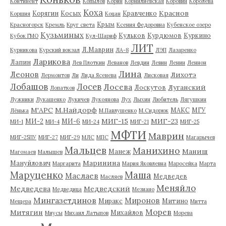
Континент
Копылов
Корин
Корнилиевская
Коровин
Королева
Коха
Краснов
Корягин
Косых
Кравченко
Коршия
Коцан
Крым
Красногорск
Кремль
Круг света
Ксения Федоровна
Кубенское озеро
Кузьминых
Кульков
Курдюмов
Куркино
Кубок ГМО
Кул-Шариф
ЛИТ
Л.Маврин
Курникова
Курский вокзал
ЛА-8
ЛЭП
Лазаренко
Ларикова
Лапин
Лев Плоткин
Леванов
Левдин
Левин
Ленин
Леннон
Лина
Леонов
Лихотэ
Лермонтов
Ли
Лида Ясенева
Лисковая
Лобашов
Лосев
Лосева
Луганский
Лоскутов
Лопатков
Лужники
Лукашенко
Лукичев
Лукоянова
Лух
Лыхин
Любитель
Лягушкин
М'АРС
М.Найдорф
МАКС
МГУ
Лёнька
М.Павлушенко
М.Сидорюк
МИГ-15
МИГ-23
МИ-2
МИ-6
МИ-1
МИ-4
МИ-24
МИГ-21
МИГ-25
МФТИ
Маврин
МИГ-25ПУ
МИГ-27
МИГ-29
МЛС
МПС
Магарычев
Мальцев
Манихино
Маниш
Манеж
Магомаев
Малышев
Маринина
Мануйлович
Маргарита
Мария Яковлевна
Маросейка
Марта
Маруценко
Маша
Маслаев
Медведев
Масляев
Меняйло
Медведева
Медведский
Медведица
Мезиано
Мингазетдинов
Миронов
Миракс
Митино
Мещера
Митта
Морев
Митягин
Михайлов
Миусы
Михаил Латыпов
Морева