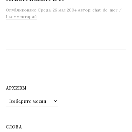
м
/
Опубликовано
Среда, 26 мая 2004
Автор:
chat-de-mer
у
1 комментарий
АРХИВЫ
А
р
х
и
в
СЛОВА
ы