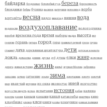
береза
байдарка
бездомные
белолобый гусь
беременность
верба
бузина
блондинки
бобры
василек
ватрушки
велосипед
весна
вода
вишня
вертолёты
видео
виноград
воздухоплавание
вологодчина
водоросли
время
высота
времена года
выборы
воробей
выдра
вяз
город
герань
горы
георгин
гитара
гравилат речной
гроза
груша
дети
дача
деревянная архитектура
гтацинт
детская комната
жанр
дождь
елки
думы
дольмены
донник
друзья
дуб
железная
жизнь
дорога
живая история
жильё
журнал Москва
заброшка
зима
затмение
запасник
затвор
земля
золотарник
золото
золотой
иней
из окна
искусство
иван-чай
иконостас
шар
игрушки
история
калина
испытания
искусство видеть
ислам
кабан
канал
камыш
камыши
катакомбы
кино
камеры
камни
квартира
клен
кладбище
книги
коммунизм
клевер
козлы
конная полиция