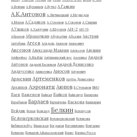
А.Галкин
А.Белкин
А.Буранцев
А.Бутко
А.К.Антонов
А.Литинецкий
А.Медведев
А.Садиков
А.Морев
А.Семенов
А.Соколов
А.Спирин
АН-2
А.Ушаков
А.Халтурин
А.Щугорев
АН-70
Абрамочкин
Австрия
Абрамов
Абулхатин
Абхазия
Агеев
Автобанк
Агидель
Акимов
Акимович
Аксенов
Александр Маврин
Алешин
Алексеев
Альпы
Андрей
Алфреймс
Алёшкинский лес
Америка
Антонов
Андрей Денисенко
Андрей Васильев
Аносов
Андрусенко
Аникеевка
Апуневич
Артеменков
Армения
Артём Денисенко
Аэронатц
Аюпов
Архипов
Б.Степанов
БМО
Баженов
Баев
Байков
Байкал
Байконур
Бакирова
Бардаев
Баскова
Барабанов
Бармичева
Башкирия
Белкин
Бейдик
Белая
Белкард
Белорусов
Белоцерковская
Белоцерковский
Белякова
Библиоглобус
Блынская
Богданов
Богоявление
Болгария
Болшево
Большой Афанасьевский
Борис
Боряна Росса