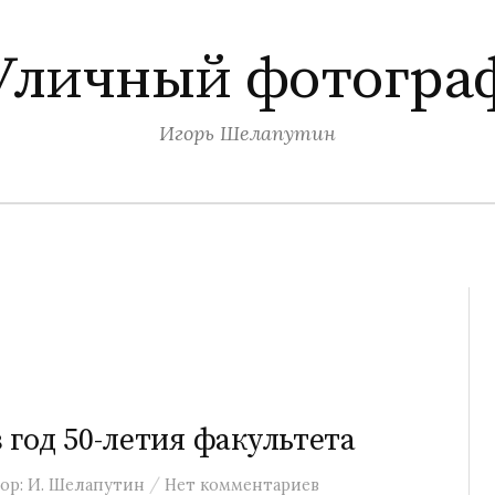
Уличный фотогра
Игорь Шелапутин
год 50-летия факультета
/
ор:
И. Шелапутин
Нет комментариев