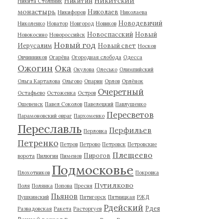
Никитский
Никитин
Никита Столпник
монастырь
Николаев
Никифоров
Николаева
Новодевичий
Николенко
Новатор
Новгород
Новиков
Новоспасский
Новый
Новокосино
Новороссийск
Новый год
Иерусалим
Новый свет
Носков
Овчинников
Огарёва
Огородная слобода
Одесса
Ожогин
Ока
Окулова
Олесько
Олимпийский
Ольга Карталова
Ольгово
Опарин
Орлов
Орлёнок
Очеретный
Остафьево
Остоженка
Остров
Ошевенск
Павел Соколов
Павелецкий
Павлушенко
Пересветов
Парамоновский овраг
Пархоменко
Переславль
Перфильев
Перловка
Петренко
Петров
Петрово
Петровск
Петровские
Плещеево
Пирогов
ворота
Пилюгин
Пименов
Подмосковье
Плохотников
Покровка
Путилково
Поля
Полянка
Попова
Пресня
Пьянов
Пушкинский
Пятигорск
Пятницкая
РЖД
Рдейский
Рдея
Развадовская
Ракета
Расторгуев