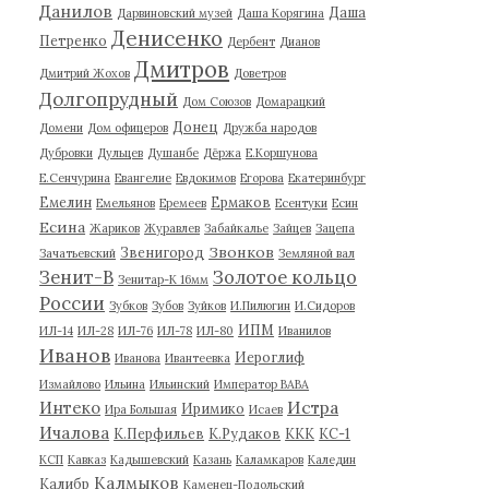
Данилов
Даша
Дарвиновский музей
Даша Корягина
Денисенко
Петренко
Дербент
Дианов
Дмитров
Дмитрий Жохов
Доветров
Долгопрудный
Дом Союзов
Домарацкий
Донец
Домени
Дом офицеров
Дружба народов
Дубровки
Дульцев
Душанбе
Дёржа
Е.Коршунова
Е.Сенчурина
Евангелие
Евдокимов
Егорова
Екатеринбург
Емелин
Ермаков
Емельянов
Еремеев
Есентуки
Есин
Есина
Жариков
Журавлев
Забайкалье
Зайцев
Зацепа
Звонков
Звенигород
Зачатьевский
Земляной вал
Зенит-В
Золотое кольцо
Зенитар-К 16мм
России
Зубков
Зубов
Зуйков
И.Пилюгин
И.Сидоров
ИПМ
ИЛ-14
ИЛ-28
ИЛ-76
ИЛ-78
ИЛ-80
Иванилов
Иванов
Иероглиф
Иванова
Ивантеевка
Измайлово
Ильина
Ильинский
Император ВАВА
Истра
Интеко
Иримико
Ира Большая
Исаев
Ичалова
К.Перфильев
К.Рудаков
ККК
КС-1
КСП
Кавказ
Кадышевский
Казань
Каламкаров
Каледин
Калмыков
Калибр
Каменец-Подольский