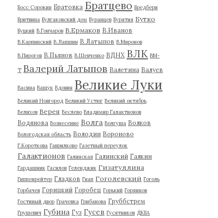
Братцево
Братовка
Босс Сорокин
Бредбери
Бутко
Бритвина
Булгаковский дом
Буранцев
Бурятия
В.Ермаков
В.Иванов
Буцкий
В.Гончаров
В.Латыпов
В.Карпинский
В.Лапшин
В.Миронов
ВЛК
В.Пьянов
ВДНХ
В.Пирогов
В.Шевченко
ВМ-
Валерий Латыпов
Валетина
Валуев
Т
Великие Луки
Васина
Ващук
Вдовин
Великий Новгород
Великий Устюг
Великий октябрь
Верея
Велихов
Веслево
Владимир Галактионов
Волга
Водянова
Волков
Вознесение
Волгуша
Володин
Вороново
Вологодская область
Г.Короткова
Гаврилково
Газетный переулок
Галактионов
Галинский
Галкин
Галинская
Гизатуллина
Гардашник
Гасилов
Геленджик
Гоголевский
Гладков
Гиппенрейтер
Гнап
Гоголь
Горицкий
Горобец
Горбачев
Горький
Горяинов
Груббстрем
Гостиный двор
Грачевка
Грибанова
Губина
Гусев
Гуз
Грушевич
Гусятников
ДКБА