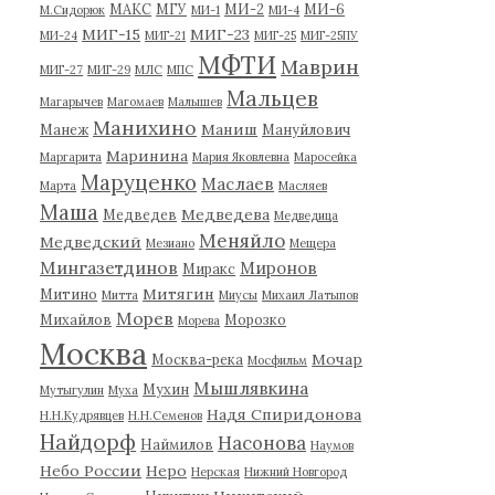
МАКС
МГУ
МИ-2
МИ-6
М.Сидорюк
МИ-1
МИ-4
МИГ-15
МИГ-23
МИ-24
МИГ-21
МИГ-25
МИГ-25ПУ
МФТИ
Маврин
МИГ-27
МИГ-29
МЛС
МПС
Мальцев
Магарычев
Магомаев
Малышев
Манихино
Маниш
Манеж
Мануйлович
Маринина
Маргарита
Мария Яковлевна
Маросейка
Маруценко
Маслаев
Марта
Масляев
Маша
Медведева
Медведев
Медведица
Меняйло
Медведский
Мезиано
Мещера
Мингазетдинов
Миронов
Миракс
Митягин
Митино
Митта
Миусы
Михаил Латыпов
Морев
Михайлов
Морозко
Морева
Москва
Мочар
Москва-река
Мосфильм
Мышлявкина
Мухин
Мутыгулин
Муха
Надя Спиридонова
Н.Н.Кудрявцев
Н.Н.Семенов
Найдорф
Насонова
Наймилов
Наумов
Небо России
Неро
Нерская
Нижний Новгород