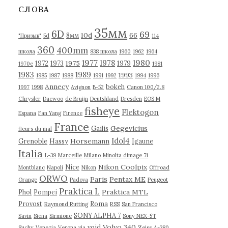
в
СЛОВА
ы
35мм
6D
69
10d
66
8мм
"Призыв"
5d
114
360
400mm
школа
838 школа
1960
1962
1964
1977
1980
1978
1975
1972
1973
1979
1970е
1981
1983
1989
1993
1985
1987
1988
1991
1992
1994
1996
Annecy
bokeh
1997
1998
Avignon
B-52
Canon 100/2.8
Chrysler
Daewoo
de Bruijn
Deutshland
Dresden
EOS M
fisheye
Flektogon
Espana
Fan Yang
Firenze
France
Gegevicius
Gailis
fleurs du mal
Idol4
Horsemann
Grenoble
Hassy
Igaune
Italia
L-39
Marceille
Milano
Minolta dimage 7i
Nikon Coolpix
Nice
Montblanc
Napoli
Nikon
Offroad
ORWO
Paris
Pentax ME
Orange
Padova
Peugeot
Praktica L
Praktica MTL
Phol
Pompei
Provost
Roma
Raymond Rutting
RSS
San Francisco
SONY ALPHA 7
Savin
Siena
Sirmione
Sony NEX-5T
Volvo 340
void
Suchy
Venezia
Verona
via
Zeiss
А-380