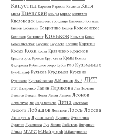
Капустин
Катя
Карелия
Карякин
Касимов
Киенский
Киев4
Кимры
Кирвас
Кириллов
Кисловодск
Клещеево городище
Клименко
Клязьма
Ковригино
Коломенское
Князев
Кобылкин
Козлов
Коньков
Колпаков
Континент
Копылов
Корин
Корягин
Корнилиевская
Коровин
Королева
Коршия
Коха
Краснов
Косых
Кравченко
Коцан
Крым
Красногорск
Кремль
Круг света
Ксения
Кузьминых
Федоровна
Кубенское озеро
Кубок ГМО
Кульков
Курдюмов
Куркино
Кул-Шариф
ЛИТ
Л.Маврин
Курникова
Курский вокзал
ЛА-8
Ларикова
Лапин
ЛЭП
Лазаренко
Лев Плоткин
Леонов
Леванов
Левдин
Левин
Ленин
Леннон
Лина
Лермонтов
Ли
Лида Ясенева
Лисковая
Лобашов
Лосев
Лосева
Лихотэ
Лопатков
Луганский
Лоскутов
Лужники
Лукашенко
Лукичев
Лукоянова
Лух
Лыхин
Любитель
Лягушкин
М'АРС
М.Найдорф
Лёнька
М.Павлушенко