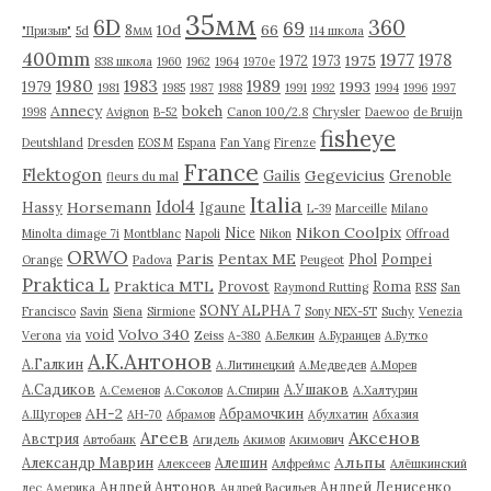
35мм
6D
360
69
10d
66
8мм
"Призыв"
5d
114 школа
400mm
1977
1978
1975
1972
1973
838 школа
1960
1962
1964
1970е
1980
1983
1989
1993
1979
1981
1985
1987
1988
1991
1992
1994
1996
1997
Annecy
bokeh
1998
Avignon
B-52
Canon 100/2.8
Chrysler
Daewoo
de Bruijn
fisheye
Deutshland
Dresden
EOS M
Espana
Fan Yang
Firenze
France
Flektogon
Gegevicius
Gailis
Grenoble
fleurs du mal
Italia
Idol4
Horsemann
Hassy
Igaune
L-39
Marceille
Milano
Nikon Coolpix
Nice
Minolta dimage 7i
Montblanc
Napoli
Nikon
Offroad
ORWO
Paris
Pentax ME
Phol
Pompei
Orange
Padova
Peugeot
Praktica L
Praktica MTL
Provost
Roma
Raymond Rutting
RSS
San
SONY ALPHA 7
Francisco
Savin
Siena
Sirmione
Sony NEX-5T
Suchy
Venezia
Volvo 340
void
Verona
via
Zeiss
А-380
А.Белкин
А.Буранцев
А.Бутко
А.К.Антонов
А.Галкин
А.Литинецкий
А.Медведев
А.Морев
А.Садиков
А.Ушаков
А.Семенов
А.Соколов
А.Спирин
А.Халтурин
АН-2
Абрамочкин
А.Щугорев
АН-70
Абрамов
Абулхатин
Абхазия
Аксенов
Агеев
Австрия
Автобанк
Агидель
Акимов
Акимович
Альпы
Александр Маврин
Алешин
Алексеев
Алфреймс
Алёшкинский
Андрей Антонов
Андрей Денисенко
лес
Америка
Андрей Васильев