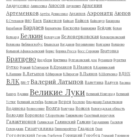
Аносов
Армения
Андрусенко
Аникеевка
Апуневич
Артеменков
Аэронатц
Аюпов
Архипов
Артём Денисенко
Баженов
Баев
Байков
Б.Степанов
БМО
Байкал
Байконур
Бакирова
Бардаев
Баскова
Бейдик
Барабанов
Бармичева
Башкирия
Белая
Белкин
Белоцерковская
Белкард
Белорусов
Белоцерковский
Белякова
Библиоглобус
Блынская
Богданов
Богоявление
Болгария
Болшево
Братовка
Большой Афанасьевский
Борис
Боряна Росса
Босс Сорокин
Братцево
Бредбери
Бритвина
Булгаковский дом
Буранцев
Бурятия
Бутко
В.Ермаков
В.Иванов
Буцкий
В.Гончаров
В.Карпинский
В.Латыпов
В.Пьянов
ВДНХ
В.Лапшин
В.Миронов
В.Пирогов
В.Шевченко
ВЛК
Валерий Латыпов
Валетина
Валуев
ВМ-Т
Васина
Великие Луки
Ващук
Вдовин
Великий Новгород
Великий
Верея
Устюг
Великий октябрь
Велихов
Веслево
Владимир Галактионов
Волга
Водянова
Волков
Вознесение
Волгуша
Вологодская область
Володин
Вороново
Г.Короткова
Гаврилково
Газетный переулок
Галактионов
Галинский
Галкин
Галинская
Гардашник
Гасилов
Гизатуллина
Гладков
Геленджик
Гиппенрейтер
Гнап
Гоголевский
Горицкий
Горобец
Гоголь
Горбачев
Горький
Горяинов