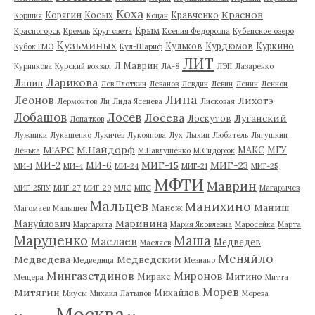
Коха
Краснов
Корягин
Косых
Кравченко
Коршия
Коцан
Крым
Красногорск
Кремль
Круг света
Ксения Федоровна
Кубенское озеро
Кузьминых
Кульков
Курдюмов
Куркино
Кубок ГМО
Кул-Шариф
ЛИТ
Л.Маврин
Курникова
Курский вокзал
ЛА-8
ЛЭП
Лазаренко
Ларикова
Лапин
Лев Плоткин
Леванов
Левдин
Левин
Ленин
Леннон
Лина
Леонов
Лихотэ
Лермонтов
Ли
Лида Ясенева
Лисковая
Лобашов
Лосев
Лосева
Луганский
Лоскутов
Лопатков
Лужники
Лукашенко
Лукичев
Лукоянова
Лух
Лыхин
Любитель
Лягушкин
М'АРС
М.Найдорф
МАКС
МГУ
Лёнька
М.Павлушенко
М.Сидорюк
МИГ-15
МИГ-23
МИ-2
МИ-6
МИ-1
МИ-4
МИ-24
МИГ-21
МИГ-25
МФТИ
Маврин
МИГ-25ПУ
МИГ-27
МИГ-29
МЛС
МПС
Магарычев
Мальцев
Манихино
Маниш
Манеж
Магомаев
Малышев
Маринина
Мануйлович
Маргарита
Мария Яковлевна
Маросейка
Марта
Маруценко
Маша
Маслаев
Медведев
Масляев
Меняйло
Медведева
Медведский
Медведица
Мезиано
Мингазетдинов
Миронов
Миракс
Митино
Мещера
Митта
Морев
Митягин
Михайлов
Миусы
Михаил Латыпов
Морева
Москва