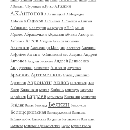
А.Галкин
А.Белкин
А.Буранцев
А.Бутко
А.К.Антонов
А.Литинецкий
А.Медведев
А.Садиков
А.Морев
А.Семенов
А.Соколов
А.Спирин
АН-2
А.Ушаков
А.Халтурин
А.Щугорев
АН-70
Абрамочкин
Австрия
Абрамов
Абулхатин
Абхазия
Агеев
Автобанк
Агидель
Акимов
Акимович
Аксенов
Александр Маврин
Алешин
Алексеев
Альпы
Андрей
Алфреймс
Алёшкинский лес
Америка
Антонов
Андрей Денисенко
Андрей Васильев
Аносов
Андрусенко
Аникеевка
Апуневич
Артеменков
Армения
Артём Денисенко
Аэронатц
Аюпов
Архипов
Б.Степанов
БМО
Баженов
Баев
Байков
Байкал
Байконур
Бакирова
Бардаев
Баскова
Барабанов
Бармичева
Башкирия
Белкин
Бейдик
Белая
Белкард
Белорусов
Белоцерковская
Белоцерковский
Белякова
Библиоглобус
Блынская
Богданов
Богоявление
Болгария
Болшево
Большой Афанасьевский
Борис
Боряна Росса