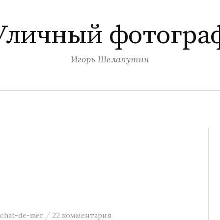
Уличный фотогра
Игорь Шелапутин
/
chat-de-mer
22 комментария