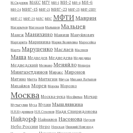
МАКС
МГУ
МИ-2
МИ-6
М.Сидорюк
МИ-1
МИ-4
МИГ-15
МИГ-23
МИ-24
МИГ-21
МИГ-25
МИГ-25ПУ
МФТИ
Маврин
МИГ-27
МИГ-29
МЛС
МПС
Мальцев
Магарычев
Магомаев
Малышев
Манихино
Маниш
Манеж
Мануйлович
Маринина
Маргарита
Мария Яковлевна
Маросейка
Маруценко
Маслаев
Марта
Масляев
Маша
Медведева
Медведев
Медведица
Меняйло
Медведский
Мезиано
Мещера
Мингазетдинов
Миронов
Миракс
Митягин
Митино
Митта
Миусы
Михаил Латыпов
Морев
Михайлов
Морозко
Морева
Москва
Мочар
Москва-река
Мосфильм
Мышлявкина
Мухин
Мутыгулин
Муха
Надя Спиридонова
Н.Н.Кудрявцев
Н.Н.Семенов
Найдорф
Насонова
Наймилов
Наумов
Небо России
Неро
Нерская
Нижний Новгород