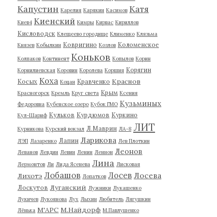
Капустин
Катя
Карелия
Карякин
Касимов
Киенский
Киев4
Кимры
Кирвас
Кириллов
Кисловодск
Клещеево городище
Клименко
Клязьма
Ковригино
Коломенское
Князев
Кобылкин
Козлов
Коньков
Колпаков
Континент
Копылов
Корин
Корягин
Корнилиевская
Коровин
Королева
Коршия
Коха
Краснов
Косых
Кравченко
Коцан
Крым
Красногорск
Кремль
Круг света
Ксения
Кузьминых
Федоровна
Кубенское озеро
Кубок ГМО
Кульков
Курдюмов
Куркино
Кул-Шариф
ЛИТ
Л.Маврин
Курникова
Курский вокзал
ЛА-8
Ларикова
Лапин
ЛЭП
Лазаренко
Лев Плоткин
Леонов
Леванов
Левдин
Левин
Ленин
Леннон
Лина
Лермонтов
Ли
Лида Ясенева
Лисковая
Лобашов
Лосев
Лосева
Лихотэ
Лопатков
Луганский
Лоскутов
Лужники
Лукашенко
Лукичев
Лукоянова
Лух
Лыхин
Любитель
Лягушкин
М'АРС
М.Найдорф
Лёнька
М.Павлушенко