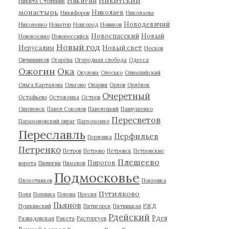
Никитский
Никитин
Никита Столпник
монастырь
Николаев
Никифоров
Николаева
Новодевичий
Николенко
Новатор
Новгород
Новиков
Новоспасский
Новый
Новокосино
Новороссийск
Новый год
Иерусалим
Новый свет
Носков
Овчинников
Огарёва
Огородная слобода
Одесса
Ожогин
Ока
Окулова
Олесько
Олимпийский
Ольга Карталова
Ольгово
Опарин
Орлов
Орлёнок
Очеретный
Остафьево
Остоженка
Остров
Ошевенск
Павел Соколов
Павелецкий
Павлушенко
Пересветов
Парамоновский овраг
Пархоменко
Переславль
Перфильев
Перловка
Петренко
Петров
Петрово
Петровск
Петровские
Плещеево
Пирогов
ворота
Пилюгин
Пименов
Подмосковье
Плохотников
Покровка
Путилково
Поля
Полянка
Попова
Пресня
Пьянов
Пушкинский
Пятигорск
Пятницкая
РЖД
Рдейский
Рдея
Развадовская
Ракета
Расторгуев