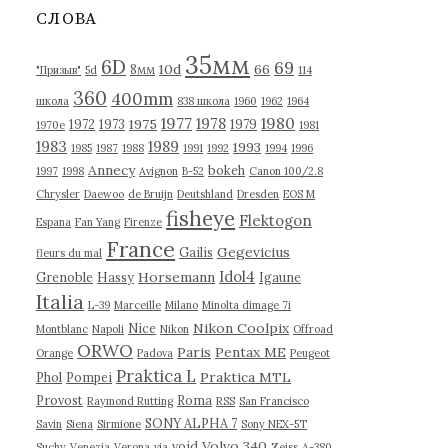
в
СЛОВА
ы
35мм
6D
69
10d
66
8мм
"Призыв"
5d
114
360
400mm
школа
838 школа
1960
1962
1964
1977
1980
1978
1975
1972
1973
1979
1970е
1981
1983
1989
1993
1985
1987
1988
1991
1992
1994
1996
Annecy
bokeh
1997
1998
Avignon
B-52
Canon 100/2.8
Chrysler
Daewoo
de Bruijn
Deutshland
Dresden
EOS M
fisheye
Flektogon
Espana
Fan Yang
Firenze
France
Gegevicius
Gailis
fleurs du mal
Idol4
Horsemann
Grenoble
Hassy
Igaune
Italia
L-39
Marceille
Milano
Minolta dimage 7i
Nikon Coolpix
Nice
Montblanc
Napoli
Nikon
Offroad
ORWO
Paris
Pentax ME
Orange
Padova
Peugeot
Praktica L
Praktica MTL
Phol
Pompei
Provost
Roma
Raymond Rutting
RSS
San Francisco
SONY ALPHA 7
Savin
Siena
Sirmione
Sony NEX-5T
Volvo 340
void
Suchy
Venezia
Verona
via
Zeiss
А-380