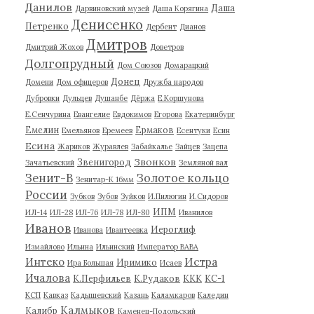
Данилов
Даша
Дарвиновский музей
Даша Корягина
Денисенко
Петренко
Дербент
Дианов
Дмитров
Дмитрий Жохов
Доветров
Долгопрудный
Дом Союзов
Домарацкий
Донец
Домени
Дом офицеров
Дружба народов
Дубровки
Дульцев
Душанбе
Дёржа
Е.Коршунова
Е.Сенчурина
Евангелие
Евдокимов
Егорова
Екатеринбург
Емелин
Ермаков
Емельянов
Еремеев
Есентуки
Есин
Есина
Жариков
Журавлев
Забайкалье
Зайцев
Зацепа
Звонков
Звенигород
Зачатьевский
Земляной вал
Зенит-В
Золотое кольцо
Зенитар-К 16мм
России
Зубков
Зубов
Зуйков
И.Пилюгин
И.Сидоров
ИПМ
ИЛ-14
ИЛ-28
ИЛ-76
ИЛ-78
ИЛ-80
Иванилов
Иванов
Иероглиф
Иванова
Ивантеевка
Измайлово
Ильина
Ильинский
Император ВАВА
Истра
Интеко
Иримико
Ира Большая
Исаев
Ичалова
К.Перфильев
К.Рудаков
ККК
КС-1
КСП
Кавказ
Кадышевский
Казань
Каламкаров
Каледин
Калмыков
Калибр
Каменец-Подольский