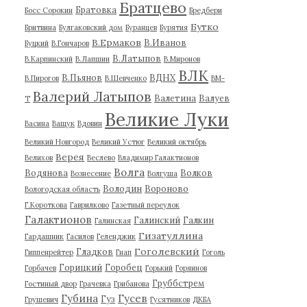
Братцево
Братовка
Босс Сорокин
Бредбери
Бутко
Бритвина
Булгаковский дом
Буранцев
Бурятия
В.Ермаков
В.Иванов
Буцкий
В.Гончаров
В.Латыпов
В.Карпинский
В.Лапшин
В.Миронов
ВЛК
В.Пьянов
ВДНХ
В.Пирогов
В.Шевченко
ВМ-
Валерий Латыпов
Валетина
Валуев
Т
Великие Луки
Васина
Ващук
Вдовин
Великий Новгород
Великий Устюг
Великий октябрь
Верея
Велихов
Веслево
Владимир Галактионов
Волга
Водянова
Волков
Вознесение
Волгуша
Володин
Вороново
Вологодская область
Г.Короткова
Гаврилково
Газетный переулок
Галактионов
Галинский
Галкин
Галинская
Гизатуллина
Гардашник
Гасилов
Геленджик
Гоголевский
Гладков
Гиппенрейтер
Гнап
Гоголь
Горицкий
Горобец
Горбачев
Горький
Горяинов
Груббстрем
Гостиный двор
Грачевка
Грибанова
Губина
Гусев
Гуз
Грушевич
Гусятников
ДКБА