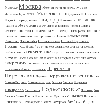
Москва
Мочар
Морозко
Москва-река
Мосфильм
Мышлявкина
Мухин
Мутыгулин
Муха
Н.Н.Кудрявцев
Н.Н.Семенов
Найдорф
Насонова
Надя Спиридонова
Наймилов
Небо России
Неро
Наумов
Нерская
Нижний Новгород
Никита
Никитский монастырь
Никитин
Николаев
Столпник
Никифоров
Новодевичий
Николаева
Николенко
Новатор
Новгород
Новиков
Новоспасский
Новый Иерусалим
Новокосино
Новороссийск
Новый год
Новый свет
Носков
Овчинников
Огарёва
Огородная
Ожогин
Ока
слобода
Одесса
Окулова
Олесько
Олимпийский
Ольга
Карталова
Ольгово
Опарин
Орлов
Орлёнок
Остафьево
Остоженка
Остров
Очеретный
Ошевенск
Павел Соколов
Павелецкий
Павлушенко
Пересветов
Парамоновский овраг
Пархоменко
Переславль
Петренко
Перфильев
Перловка
Петров
Пирогов
Петрово
Петровск
Петровские ворота
Пилюгин
Пименов
Подмосковье
Плещеево
Плохотников
Покровка
Поля
Пьянов
Путилково
Полянка
Попова
Пресня
Пушкинский
Пятигорск
Рдейский
Рдея
Пятницкая
РЖД
Развадовская
Ракета
Расторгуев