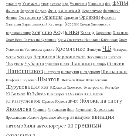
ФУПМ
Унежев
Учватов
Ушаков
Улан-Удэ
Урал
Усенко
Уфа
ФВР
Феодоровский
ФУПМ50
Федоров
Федько
Ферапонтово
Филипенко
Франция
Фролкин
Фотоцентр
Фитиль
Фридман
Фурсенко
Херсон
Халтурин
Харитоньевский
Хасавюрт
Химки
Химкинское
Ходынка
Ховрино
Холод
Хохлов
водохранилище
Хорошево
Храм Всех Святых на Кулишках
Храм Святителя Николая в Клённиках
Храм
ЧБ
Хромченко
Успения на Успенском вражке
Ценькуш
Чатырдаг
Черников
Черноплеков
Чегем
Чекандин
Чечулинская
Чигирев
Чубаров
Шананин
Шапкин
Чикунов
Чувашия
Шаля
Шапиро
Шапошников
Шильников
Шаргунов
Шелапутин
Шендерович
Шматов
Шифрин
Шкуленко
Шолохов
Шпак
Шуваловский
Шурупова
Щелчков
Э.Ермаков
Экомасов
Электроугли
Эльтюбю
Ю.Волков
Ю.Зуйков
Ю.Козырев
Ю.Митягин
Ю.П.Петров
Яблоки на снегу
Ю.Разгуляев
Ю12
Юрасов
Юрьева
ЯК-130
Яковлева
Ярославль
Якушина
Яндульская
Янин
Янушкевич
авиация
авиамузей
Ярославская область
Ярошенко
абажур
аз грешный
автомобили
автопортрет
архивы