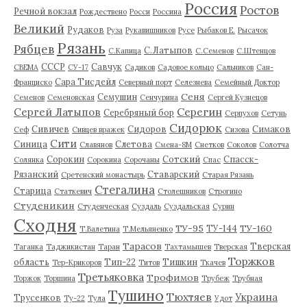
Россия
Ростов
Речной вокзал
Рождествено
Росси
Россина
Великий
Рудаков
Руза
Рукавишников
Русе
Рыбаков Е.
Рысачок
Рязань
Рябцев
С.Латыпов
С.Капица
С.Семенов
С.Штенцов
СССР
Савчук
СВЕМА
СУ-17
Садиков
Садовое кольцо
Сальников
Сан-
Сара Тисдейл
Франциско
Северный порт
Селезнева
Семейный Доктор
Сеня
Семушин
Семенов
Семеновская
Сенчурина
Сергей Кузнецов
Серегин
Сергей Латыпов
Серебряный бор
Серпухов
Сетунь
Сидорюк
Сивичев
Сидоров
Симаков
Сеф
Сивцев вражек
Сизова
Сити
Синица
Слетова
Славянов
Смена-8М
Снетков
Соколов
Солотча
Сорокин
Сотский
Спасск-
Солянка
Сорокина
Сорочаны
Спас
Рязанский
Ставарский
Сретенский монастырь
Старая Рязань
Стегалина
Старица
Статкевич
Столешников
Строгино
Студеникин
Студенческая
Суздаль
Суздальская
Сурин
Сходня
ТУ-95
ТУ-160
ТУ-144
Т.Валетина
Т.Мельяненко
Тарасов
Тверская
Таганка
Таджикистан
Таран
Тахтамышев
Тверская
Торжков
область
Тип-22
Тишкин
Тер-Крикоров
Титов
Ткачев
Третьяковка
Трофимов
Торжок
Торшина
Трубеж
Трубная
Тушино
Тюхтяев
Украина
Трусенков
Ту-22
Тула
Удот