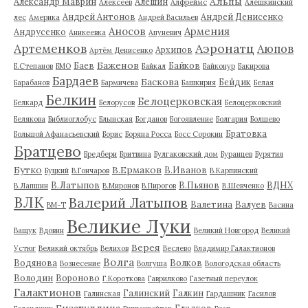
Альпы
Александр Маврин
Алешин
Алексеев
Алфреймс
Алёшкинский
Андрей Антонов
Андрей Денисенко
лес
Америка
Андрей Васильев
Аносов
Армения
Андрусенко
Аникеевка
Апуневич
Артеменков
Аэронатц
Аюпов
Архипов
Артём Денисенко
Баженов
Баев
Байков
Б.Степанов
БМО
Байкал
Байконур
Бакирова
Бардаев
Баскова
Бейдик
Барабанов
Бармичева
Башкирия
Белая
Белкин
Белоцерковская
Белкард
Белорусов
Белоцерковский
Белякова
Библиоглобус
Блынская
Богданов
Богоявление
Болгария
Болшево
Братовка
Большой Афанасьевский
Борис
Боряна Росса
Босс Сорокин
Братцево
Бредбери
Бритвина
Булгаковский дом
Буранцев
Бурятия
Бутко
В.Ермаков
В.Иванов
Буцкий
В.Гончаров
В.Карпинский
В.Латыпов
В.Пьянов
ВДНХ
В.Лапшин
В.Миронов
В.Пирогов
В.Шевченко
ВЛК
Валерий Латыпов
Валетина
Валуев
ВМ-Т
Васина
Великие Луки
Ващук
Вдовин
Великий Новгород
Великий
Верея
Устюг
Великий октябрь
Велихов
Веслево
Владимир Галактионов
Волга
Водянова
Волков
Вознесение
Волгуша
Вологодская область
Володин
Вороново
Г.Короткова
Гаврилково
Газетный переулок
Галактионов
Галинский
Галкин
Галинская
Гардашник
Гасилов
Гизатуллина
Гладков