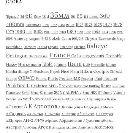
СЛОВА
ы
35мм
6D
360
69
10d
66
8мм
"Призыв"
5d
114 школа
400mm
1977
1978
1975
1972
1973
838 школа
1960
1962
1964
1970е
1980
1983
1989
1993
1979
1981
1985
1987
1988
1991
1992
1994
1996
1997
Annecy
bokeh
1998
Avignon
B-52
Canon 100/2.8
Chrysler
Daewoo
de Bruijn
fisheye
Deutshland
Dresden
EOS M
Espana
Fan Yang
Firenze
France
Flektogon
Gegevicius
Gailis
Grenoble
fleurs du mal
Italia
Idol4
Horsemann
Hassy
Igaune
L-39
Marceille
Milano
Nikon Coolpix
Nice
Minolta dimage 7i
Montblanc
Napoli
Nikon
Offroad
ORWO
Paris
Pentax ME
Phol
Pompei
Orange
Padova
Peugeot
Praktica L
Praktica MTL
Provost
Roma
Raymond Rutting
RSS
San
SONY ALPHA 7
Francisco
Savin
Siena
Sirmione
Sony NEX-5T
Suchy
Venezia
Volvo 340
void
Verona
via
Zeiss
А-380
А.Белкин
А.Буранцев
А.Бутко
А.К.Антонов
А.Галкин
А.Литинецкий
А.Медведев
А.Морев
А.Садиков
А.Ушаков
А.Семенов
А.Соколов
А.Спирин
А.Халтурин
АН-2
Абрамочкин
А.Щугорев
АН-70
Абрамов
Абулхатин
Абхазия
Аксенов
Агеев
Австрия
Автобанк
Агидель
Акимов
Акимович