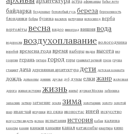
архитектура
астра
африканцы
бабье лето
береза
байдарка
бездомные
белолобый гусь
беременность
верба
бузина
блондинки
бобры
василек
ватрушки
велосипед
весна
вода
вишня
вертолёты
видео
виноград
воздухоплавание
вологодчина
водоросли
время
высота
времена года
выборы
воробей
выдра
вяз
город
герань
горы
георгин
гитара
гравилат речной
гроза
груша
дети
дача
деревянная архитектура
гтацинт
детская комната
жанр
дождь
елки
думы
дольмены
донник
друзья
дуб
железная
жизнь
дорога
живая история
жильё
журнал Москва
заброшка
зима
затмение
запасник
затвор
земля
золотарник
золото
золотой
иней
из окна
искусство
иван-чай
иконостас
шар
игрушки
история
калина
испытания
искусство видеть
ислам
кабан
канал
камыш
камыши
катакомбы
кино
камеры
камни
квартира