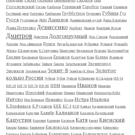
Геленджик
Гиппенрейтер
Гнап
Гоголевский
Горицкий
Горобец
Гоголь
Горбачев
Горький
Горяинов
Губина
Груббстрем
Гуз
Гостиный двор
Грачевка
Грибанова
Грушевич
Гусев
Данилов
Гусятников
ДКБА
Дарвиновский музей
Даша Корягина
Денисенко
Даша Петренко
Дербент
Дианов
Дмитрий Жохов
Дмитров
Долгопрудный
Доветров
Дом Союзов
Домарацкий
Донец
Домени
Дом офицеров
Дружба народов
Дубровки
Дульцев
Душанбе
Дёржа
Е.Коршунова
Е.Сенчурина
Евангелие
Евдокимов
Егорова
Екатеринбург
Есина
Емелин
Ермаков
Емельянов
Еремеев
Есентуки
Есин
Жариков
Звенигород
Журавлев
Забайкалье
Зайцев
Зацепа
Зачатьевский
Зенит-В
Золотое
Звонков
Земляной вал
Зенитар-К 16мм
кольцо России
Зубков
Зубов
Зуйков
И.Пилюгин
И.Сидоров
ИЛ-14
Иванов
ИПМ
ИЛ-28
ИЛ-76
ИЛ-78
ИЛ-80
Иванилов
Иванова
Иероглиф
Ивантеевка
Измайлово
Ильина
Ильинский
Император ВАВА
Истра
Интеко
Ичалова
Иримико
Ира Большая
Исаев
К.Перфильев
К.Рудаков
ККК
КС-1
КСП
Кавказ
Кадышевский
Казань
Калмыков
Калибр
Каламкаров
Каледин
Каменец-Подольский
Капустин
Катя
Киенский
Карелия
Карякин
Касимов
Киев4
Кисловодск
Кимры
Кирвас
Кириллов
Клещеево городище
Клименко
Ковригино
Коломенское
Клязьма
Князев
Кобылкин
Козлов
Колпаков