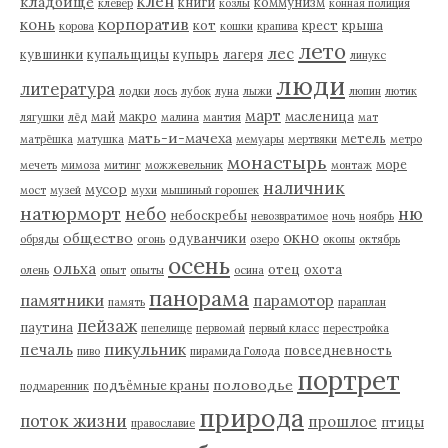
клен
кладбище
книги
коммунизм
клевер
козлы
конная полиция
корпоратив
конь
кот
крест
крыша
корова
кошки
крапива
лето
лес
кувшинки
купальщицы
купырь
лагеря
линукс
люди
литература
лодки
лось
лубок
луна
лыжи
люпин
лютик
март
май
макро
масленица
лягушки
лёд
малина
мантия
мат
мать-и-мачеха
метель
матрёшка
матушка
мемуары
мертвяки
метро
монастырь
море
мечеть
мимоза
митинг
можжевельник
монтаж
наличник
мусор
мост
музей
мухи
мышиный горошек
натюрморт
небо
ню
небоскребы
невозвратимое
ночь
ноябрь
окно
общество
одуванчики
обряды
огонь
озеро
окопы
октябрь
осень
ольха
отец
охота
олень
опыт
опыты
осина
панорама
памятники
парамотор
память
параплан
пейзаж
паутина
пепелище
первомай
первый класс
перестройка
пикульник
печаль
повседневность
пиво
пирамида Голода
портрет
половодье
подъёмные краны
подмаренник
природа
поток жизни
прошлое
птицы
православие