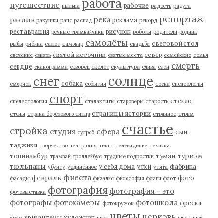
работа
путешествие
рабочие
пыльца
радость
радуга
репортаж
река
разлив
реклама
ракушки
рапс
распад
рекорд
реставрация
рисунок
речные трамвайчики
роботы
родители
родник
самолёты
световой стол
рыбы
рябина
салют
самовар
свадьба
святой источник
север
свечение
свиязь
святые места
семейские
семья
смерть
сердце
сканограмма
скворец
скелет
скульптура
слива
слон
солнце
снег
собака
сморчок
события
сосна
спелеология
спорт
стекло
спелестология
сталактиты
староверы
старость
страницы истории
стены
страна берёзового ситца
странное
стрим
счастье
стройка
студия
сфера
сын
сугроб
таджики
творчество
театр огня
текст
телевидение
техника
туман
туризм
топинамбур
трамвай
троллейбус
трудные подростки
тюльпаны
у себя дома
утки
фабрика
убунту
уединенное
утята
фиеста
февраль
фото
фасады
физалис
философия
флаги
флот
фотография
фотография - это
фотовыставка
фотографы
фотокамеры
фотошкола
фреска
фотокружок
цветы
церковь
хризантемы
художник
храм
цвет
цирк
цирк