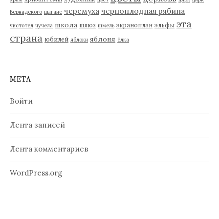
черемуха
черноплодная рябина
Вернадского
цыгане
эта
школа
шлюз
экраноплан
эльфы
чистотел
чучела
шмель
страна
яблоня
юбилей
яблоки
ёлка
МЕТА
Войти
Лента записей
Лента комментариев
WordPress.org