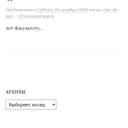
м
Опубликовано
Суббота, 24 октября 2009
Автор:
chat-de-
у
/
mer
20 комментариев
лет Факультету…
АРХИВЫ
А
р
х
и
в