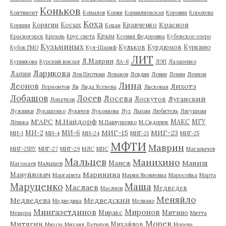
Коньков
Континент
Копылов
Корин
Корнилиевская
Коровин
Королева
Коха
Краснов
Корягин
Косых
Кравченко
Коршия
Коцан
Крым
Красногорск
Кремль
Круг света
Ксения Федоровна
Кубенское озеро
Кузьминых
Кульков
Курдюмов
Куркино
Кубок ГМО
Кул-Шариф
ЛИТ
Л.Маврин
Курникова
Курский вокзал
ЛА-8
ЛЭП
Лазаренко
Ларикова
Лапин
Лев Плоткин
Леванов
Левдин
Левин
Ленин
Леннон
Лина
Леонов
Лихотэ
Лермонтов
Ли
Лида Ясенева
Лисковая
Лобашов
Лосев
Лосева
Луганский
Лоскутов
Лопатков
Лужники
Лукашенко
Лукичев
Лукоянова
Лух
Лыхин
Любитель
Лягушкин
М'АРС
М.Найдорф
МАКС
МГУ
Лёнька
М.Павлушенко
М.Сидорюк
МИГ-15
МИГ-23
МИ-2
МИ-6
МИ-1
МИ-4
МИ-24
МИГ-21
МИГ-25
МФТИ
Маврин
МИГ-25ПУ
МИГ-27
МИГ-29
МЛС
МПС
Магарычев
Мальцев
Манихино
Маниш
Манеж
Магомаев
Малышев
Маринина
Мануйлович
Маргарита
Мария Яковлевна
Маросейка
Марта
Маруценко
Маша
Маслаев
Медведев
Масляев
Меняйло
Медведева
Медведский
Медведица
Мезиано
Мингазетдинов
Миронов
Миракс
Митино
Мещера
Митта
Морев
Митягин
Михайлов
Миусы
Михаил Латыпов
Морева