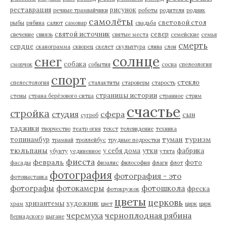
реставрация
рисунок
речные трамвайчики
роботы
родители
родник
самолёты
световой стол
рыбы
рябина
салют
самовар
свадьба
святой источник
север
свечение
свиязь
святые места
семейские
семья
смерть
сердце
сканограмма
скворец
скелет
скульптура
слива
слон
солнце
снег
собака
сморчок
события
сосна
спелеология
спорт
стекло
спелестология
сталактиты
староверы
старость
страницы истории
стены
страна берёзового ситца
странное
стрим
счастье
стройка
студия
сфера
сын
сугроб
таджики
творчество
театр огня
текст
телевидение
техника
туман
туризм
топинамбур
трамвай
троллейбус
трудные подростки
тюльпаны
у себя дома
утки
фабрика
убунту
уединенное
утята
фиеста
февраль
фото
фасады
физалис
философия
флаги
флот
фотография
фотография - это
фотовыставка
фотографы
фотокамеры
фотошкола
фреска
фотокружок
цветы
церковь
хризантемы
художник
храм
цвет
цирк
цирк
черемуха
черноплодная рябина
Вернадского
цыгане