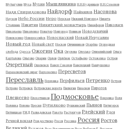
Мышлявкина
Мухин
Мутыгулин
Муха
Н.Н.Кудрявцев
Н.Н.Семенов
Найдорф
Насонова
Надя Спиридонова
Наймилов
Небо России
Неро
Наумов
Нерская
Нижний Новгород
Никита
Никитский монастырь
Никитин
Николаев
Столпник
Никифоров
Новодевичий
Николаева
Николенко
Новатор
Новгород
Новиков
Новоспасский
Новый Иерусалим
Новокосино
Новороссийск
Новый год
Новый свет
Носков
Овчинников
Огарёва
Огородная
Ожогин
Ока
слобода
Одесса
Окулова
Олесько
Олимпийский
Ольга
Карталова
Ольгово
Опарин
Орлов
Орлёнок
Остафьево
Остоженка
Остров
Очеретный
Ошевенск
Павел Соколов
Павелецкий
Павлушенко
Пересветов
Парамоновский овраг
Пархоменко
Переславль
Петренко
Перфильев
Перловка
Петров
Пирогов
Петрово
Петровск
Петровские ворота
Пилюгин
Пименов
Подмосковье
Плещеево
Плохотников
Покровка
Поля
Пьянов
Путилково
Полянка
Попова
Пресня
Пушкинский
Пятигорск
Рдейский
Рдея
Пятницкая
РЖД
Развадовская
Ракета
Расторгуев
Россия
Ростов
Речной вокзал
Рождествено
Росси
Россина
Великий
Рудаков
Руза
Рукавишников
Русе
Рыбаков Е.
Рысачок