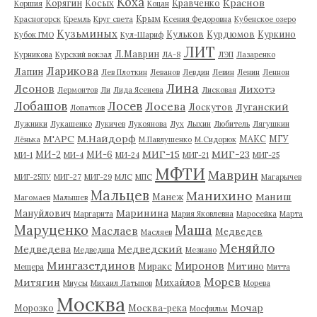
Коха
Краснов
Корягин
Косых
Кравченко
Коршия
Коцан
Крым
Красногорск
Кремль
Круг света
Ксения Федоровна
Кубенское озеро
Кузьминых
Кульков
Курдюмов
Куркино
Кубок ГМО
Кул-Шариф
ЛИТ
Л.Маврин
Курникова
Курский вокзал
ЛА-8
ЛЭП
Лазаренко
Ларикова
Лапин
Лев Плоткин
Леванов
Левдин
Левин
Ленин
Леннон
Лина
Леонов
Лихотэ
Лермонтов
Ли
Лида Ясенева
Лисковая
Лобашов
Лосев
Лосева
Луганский
Лоскутов
Лопатков
Лужники
Лукашенко
Лукичев
Лукоянова
Лух
Лыхин
Любитель
Лягушкин
М'АРС
М.Найдорф
МАКС
МГУ
Лёнька
М.Павлушенко
М.Сидорюк
МИГ-15
МИГ-23
МИ-2
МИ-6
МИ-1
МИ-4
МИ-24
МИГ-21
МИГ-25
МФТИ
Маврин
МИГ-25ПУ
МИГ-27
МИГ-29
МЛС
МПС
Магарычев
Мальцев
Манихино
Маниш
Манеж
Магомаев
Малышев
Маринина
Мануйлович
Маргарита
Мария Яковлевна
Маросейка
Марта
Маруценко
Маша
Маслаев
Медведев
Масляев
Меняйло
Медведева
Медведский
Медведица
Мезиано
Мингазетдинов
Миронов
Миракс
Митино
Мещера
Митта
Морев
Митягин
Михайлов
Миусы
Михаил Латыпов
Морева
Москва
Мочар
Морозко
Москва-река
Мосфильм