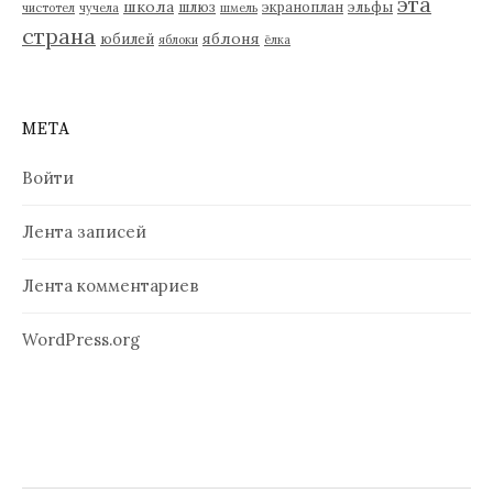
эта
школа
шлюз
экраноплан
эльфы
чистотел
чучела
шмель
страна
яблоня
юбилей
яблоки
ёлка
МЕТА
Войти
Лента записей
Лента комментариев
WordPress.org