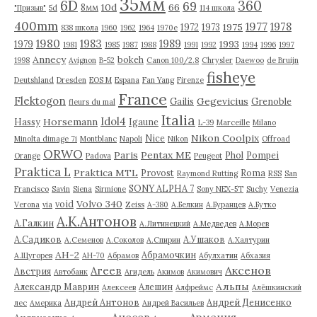
35мм
6D
360
69
10d
66
8мм
"Призыв"
5d
114 школа
400mm
1977
1978
1975
1972
1973
838 школа
1960
1962
1964
1970е
1980
1983
1989
1993
1979
1981
1985
1987
1988
1991
1992
1994
1996
1997
Annecy
bokeh
1998
Avignon
B-52
Canon 100/2.8
Chrysler
Daewoo
de Bruijn
fisheye
Deutshland
Dresden
EOS M
Espana
Fan Yang
Firenze
France
Flektogon
Gegevicius
Gailis
Grenoble
fleurs du mal
Italia
Idol4
Horsemann
Hassy
Igaune
L-39
Marceille
Milano
Nikon Coolpix
Nice
Minolta dimage 7i
Montblanc
Napoli
Nikon
Offroad
ORWO
Paris
Pentax ME
Phol
Pompei
Orange
Padova
Peugeot
Praktica L
Praktica MTL
Provost
Roma
Raymond Rutting
RSS
San
SONY ALPHA 7
Francisco
Savin
Siena
Sirmione
Sony NEX-5T
Suchy
Venezia
Volvo 340
void
Verona
via
Zeiss
А-380
А.Белкин
А.Буранцев
А.Бутко
А.К.Антонов
А.Галкин
А.Литинецкий
А.Медведев
А.Морев
А.Садиков
А.Ушаков
А.Семенов
А.Соколов
А.Спирин
А.Халтурин
АН-2
Абрамочкин
А.Щугорев
АН-70
Абрамов
Абулхатин
Абхазия
Аксенов
Агеев
Австрия
Автобанк
Агидель
Акимов
Акимович
Альпы
Александр Маврин
Алешин
Алексеев
Алфреймс
Алёшкинский
Андрей Антонов
Андрей Денисенко
лес
Америка
Андрей Васильев