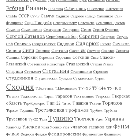
Рязань
Рябцев
С.Латыпов
С.Капица
С.Семенов
С.Штенцов
СССР
Савчук
СВЕМА
СУ-17
Садиков
Садовое кольцо
Сальников
Сан-
Сара Тисдейл
Франциско
Северный порт
Селезнева
Семейный Доктор
Сеня
Семушин
Семенов
Семеновская
Сенчурина
Сергей Кузнецов
Серегин
Сергей Латыпов
Серебряный бор
Серпухов
Сетунь
Сидорюк
Сивичев
Сидоров
Симаков
Сеф
Сивцев вражек
Сизова
Сити
Синица
Слетова
Славянов
Смена-8М
Снетков
Соколов
Солотча
Сорокин
Сотский
Спасск-
Солянка
Сорокина
Сорочаны
Спас
Рязанский
Ставарский
Сретенский монастырь
Старая Рязань
Стегалина
Старица
Статкевич
Столешников
Строгино
Студеникин
Студенческая
Суздаль
Суздальская
Сурин
Сходня
ТУ-95
ТУ-160
ТУ-144
Т.Валетина
Т.Мельяненко
Тарасов
Тверская
Таганка
Таджикистан
Таран
Тахтамышев
Тверская
Торжков
область
Тип-22
Тишкин
Тер-Крикоров
Титов
Ткачев
Третьяковка
Трофимов
Торжок
Торшина
Трубеж
Трубная
Тушино
Тюхтяев
Украина
Трусенков
Ту-22
Тула
Удот
ФУПМ
Унежев
Учватов
Ушаков
Улан-Удэ
Урал
Усенко
Уфа
ФВР
Феодоровский
ФУПМ50
Федоров
Федько
Ферапонтово
Филипенко