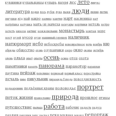
лето
лес
кувшинки
купальщицы
купырь
лагеря
линукс
люди
литература
лодки
лось
лубок
луна
лыжи
люпин
лютик
март
май
макро
масленица
лягушки
лёд
малина
мантия
мат
мать-и-мачеха
метель
матрёшка
матушка
мемуары
мертвяки
метро
монастырь
море
мечеть
мимоза
митинг
можжевельник
монтаж
наличник
мусор
мост
музей
мухи
мышиный горошек
натюрморт
небо
ню
небоскребы
невозвратимое
ночь
ноябрь
окно
общество
одуванчики
обряды
огонь
озеро
окопы
октябрь
осень
ольха
отец
охота
олень
опыт
опыты
осина
панорама
памятники
парамотор
память
параплан
пейзаж
паутина
пепелище
первомай
первый класс
перестройка
пикульник
печаль
повседневность
пиво
пирамида Голода
портрет
половодье
подъёмные краны
подмаренник
природа
поток жизни
прошлое
птицы
православие
работа
путешествие
рабочие
пыльца
радость
радуга
репортаж
река
разлив
реклама
ракушки
рапс
распад
рекорд