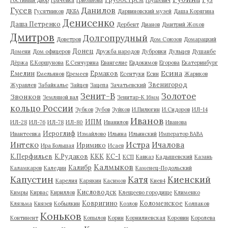
Гусев
Данилов
Гусятников
ДКБА
Дарвиновский музей
Даша Корягина
Денисенко
Даша Петренко
Дербент
Дианов
Дмитрий Жохов
Дмитров
Долгопрудный
Доветров
Дом Союзов
Домарацкий
Донец
Домени
Дом офицеров
Дружба народов
Дубровки
Дульцев
Душанбе
Дёржа
Е.Коршунова
Е.Сенчурина
Евангелие
Евдокимов
Егорова
Екатеринбург
Есина
Емелин
Ермаков
Емельянов
Еремеев
Есентуки
Есин
Жариков
Звенигород
Журавлев
Забайкалье
Зайцев
Зацепа
Зачатьевский
Зенит-В
Золотое
Звонков
Земляной вал
Зенитар-К 16мм
кольцо России
Зубков
Зубов
Зуйков
И.Пилюгин
И.Сидоров
ИЛ-14
Иванов
ИПМ
ИЛ-28
ИЛ-76
ИЛ-78
ИЛ-80
Иванилов
Иванова
Иероглиф
Ивантеевка
Измайлово
Ильина
Ильинский
Император ВАВА
Истра
Интеко
Ичалова
Иримико
Ира Большая
Исаев
К.Перфильев
К.Рудаков
ККК
КС-1
КСП
Кавказ
Кадышевский
Казань
Калмыков
Калибр
Каламкаров
Каледин
Каменец-Подольский
Капустин
Катя
Киенский
Карелия
Карякин
Касимов
Киев4
Кисловодск
Кимры
Кирвас
Кириллов
Клещеево городище
Клименко
Ковригино
Коломенское
Клязьма
Князев
Кобылкин
Козлов
Колпаков
Коньков
Континент
Копылов
Корин
Корнилиевская
Коровин
Королева