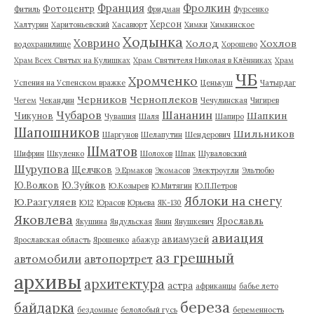
Франция
Фролкин
Фотоцентр
Фитиль
Фридман
Фурсенко
Херсон
Халтурин
Харитоньевский
Хасавюрт
Химки
Химкинское
Ходынка
Ховрино
Холод
Хохлов
водохранилище
Хорошево
Храм Всех Святых на Кулишках
Храм Святителя Николая в Клённиках
Храм
ЧБ
Хромченко
Успения на Успенском вражке
Ценькуш
Чатырдаг
Черников
Черноплеков
Чегем
Чекандин
Чечулинская
Чигирев
Чубаров
Шананин
Шапкин
Чикунов
Чувашия
Шаля
Шапиро
Шапошников
Шильников
Шаргунов
Шелапутин
Шендерович
Шматов
Шифрин
Шкуленко
Шолохов
Шпак
Шуваловский
Шурупова
Щелчков
Э.Ермаков
Экомасов
Электроугли
Эльтюбю
Ю.Волков
Ю.Зуйков
Ю.Козырев
Ю.Митягин
Ю.П.Петров
Яблоки на снегу
Ю.Разгуляев
Ю12
Юрасов
Юрьева
ЯК-130
Яковлева
Ярославль
Якушина
Яндульская
Янин
Янушкевич
авиация
авиамузей
Ярославская область
Ярошенко
абажур
аз грешный
автомобили
автопортрет
архивы
архитектура
астра
африканцы
бабье лето
береза
байдарка
бездомные
белолобый гусь
беременность