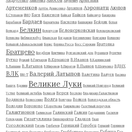
Аносов
Армения
Андрусенко
Аникеевка
Апуневич
Артеменков
Аэронатц
Аюпов
Архипов
Артём Денисенко
Баженов
Баев
Байков
Б.Степанов
БМО
Байкал
Байконур
Бакирова
Бардаев
Баскова
Бейдик
Барабанов
Бармичева
Башкирия
Белая
Белкин
Белоцерковская
Белкард
Белорусов
Белоцерковский
Белякова
Библиоглобус
Блынская
Богданов
Богоявление
Болгария
Болшево
Братовка
Большой Афанасьевский
Борис
Боряна Росса
Босс Сорокин
Братцево
Бредбери
Бритвина
Булгаковский дом
Буранцев
Бурятия
Бутко
В.Ермаков
В.Иванов
Буцкий
В.Гончаров
В.Карпинский
В.Латыпов
В.Пьянов
ВДНХ
В.Лапшин
В.Миронов
В.Пирогов
В.Шевченко
ВЛК
Валерий Латыпов
Валетина
Валуев
ВМ-Т
Васина
Великие Луки
Ващук
Вдовин
Великий Новгород
Великий
Верея
Устюг
Великий октябрь
Велихов
Веслево
Владимир Галактионов
Волга
Водянова
Волков
Вознесение
Волгуша
Вологодская область
Володин
Вороново
Г.Короткова
Гаврилково
Газетный переулок
Галактионов
Галинский
Галкин
Галинская
Гардашник
Гасилов
Гизатуллина
Гладков
Геленджик
Гиппенрейтер
Гнап
Гоголевский
Горицкий
Горобец
Гоголь
Горбачев
Горький
Горяинов
Губина
Груббстрем
Гуз
Гостиный двор
Грачевка
Грибанова
Грушевич