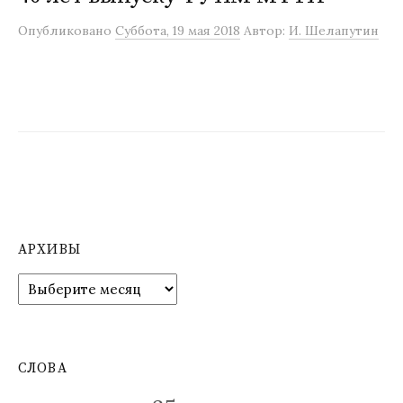
м
Опубликовано
Суббота, 19 мая 2018
Автор:
И. Шелапутин
у
АРХИВЫ
А
р
х
и
в
СЛОВА
ы