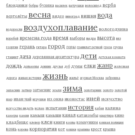
верба
бузина
блондинки
бобры
василек
ватрушки
велосипед
весна
вода
вишня
вертолёты
видео
виноград
воздухоплавание
вологодчина
водоросли
время
высота
времена года
выборы
воробей
выдра
вяз
город
герань
горы
георгин
гитара
гравилат речной
гроза
груша
дети
дача
деревянная архитектура
гтацинт
детская комната
жанр
дождь
елки
думы
дольмены
донник
друзья
дуб
железная
жизнь
дорога
живая история
жильё
журнал Москва
заброшка
зима
затмение
запасник
затвор
земля
золотарник
золото
золотой
иней
из окна
искусство
иван-чай
иконостас
шар
игрушки
история
калина
испытания
искусство видеть
ислам
кабан
канал
камыш
камыши
катакомбы
кино
камеры
камни
квартира
клен
кладбище
книги
коммунизм
клевер
козлы
конная полиция
корпоратив
конь
кот
крест
крыша
корова
кошки
крапива