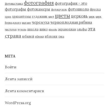
фотография
фотография - это
фотовыставка
фотографы
фотокамеры
фотошкола
фреска
фотокружок
цветы
церковь
хризантемы
художник
храм
цвет
цирк
цирк
черемуха
черноплодная рябина
Вернадского
цыгане
эта
школа
шлюз
экраноплан
эльфы
чистотел
чучела
шмель
страна
яблоня
юбилей
яблоки
ёлка
МЕТА
Войти
Лента записей
Лента комментариев
WordPress.org