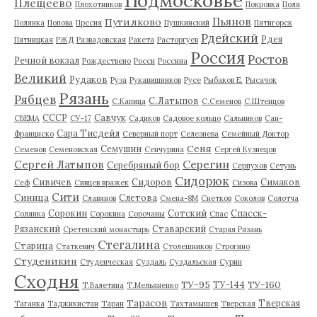
Подмосковье
Плещеево
Плохотников
Покровка
Поля
Пьянов
Путилково
Полянка
Попова
Пресня
Пушкинский
Пятигорск
Рдейский
Рдея
Пятницкая
РЖД
Развадовская
Ракета
Расторгуев
Россия
Ростов
Речной вокзал
Рождествено
Росси
Россина
Великий
Рудаков
Руза
Рукавишников
Русе
Рыбаков Е.
Рысачок
Рязань
Рябцев
С.Латыпов
С.Капица
С.Семенов
С.Штенцов
СССР
Савчук
СВЕМА
СУ-17
Садиков
Садовое кольцо
Сальников
Сан-
Сара Тисдейл
Франциско
Северный порт
Селезнева
Семейный Доктор
Сеня
Семушин
Семенов
Семеновская
Сенчурина
Сергей Кузнецов
Серегин
Сергей Латыпов
Серебряный бор
Серпухов
Сетунь
Сидорюк
Сивичев
Сидоров
Симаков
Сеф
Сивцев вражек
Сизова
Сити
Синица
Слетова
Славянов
Смена-8М
Снетков
Соколов
Солотча
Сорокин
Сотский
Спасск-
Солянка
Сорокина
Сорочаны
Спас
Рязанский
Ставарский
Сретенский монастырь
Старая Рязань
Стегалина
Старица
Статкевич
Столешников
Строгино
Студеникин
Студенческая
Суздаль
Суздальская
Сурин
Сходня
ТУ-95
ТУ-160
ТУ-144
Т.Валетина
Т.Мельяненко
Тарасов
Тверская
Таганка
Таджикистан
Таран
Тахтамышев
Тверская