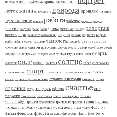
портрет
половодье
подъёмные краны
подмаренник
природа
поток жизни
прошлое
птицы
православие
работа
путешествие
рабочие
пыльца
радость
радуга
репортаж
река
разлив
реклама
ракушки
рапс
распад
рекорд
реставрация
рисунок
речные трамвайчики
роботы
родители
родник
самолёты
световой стол
рыбы
рябина
салют
самовар
свадьба
святой источник
север
свечение
свиязь
святые места
семейские
семья
смерть
сердце
сканограмма
скворец
скелет
скульптура
слива
слон
солнце
снег
собака
сморчок
события
сосна
спелеология
спорт
стекло
спелестология
сталактиты
староверы
старость
страницы истории
стены
страна берёзового ситца
странное
стрим
счастье
стройка
студия
сфера
сын
сугроб
таджики
творчество
театр огня
текст
телевидение
техника
туман
туризм
топинамбур
трамвай
троллейбус
трудные подростки
тюльпаны
у себя дома
утки
фабрика
убунту
уединенное
утята
фиеста
февраль
фото
фасады
физалис
философия
флаги
флот