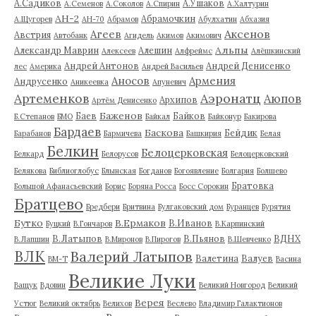
А.Садиков
А.Ушаков
А.Семенов
А.Соколов
А.Спирин
А.Халтурин
АН-2
Абрамочкин
А.Щугорев
АН-70
Абрамов
Абулхатин
Абхазия
Аксенов
Агеев
Австрия
Автобанк
Агидель
Акимов
Акимович
Альпы
Александр Маврин
Алешин
Алексеев
Алфреймс
Алёшкинский
Андрей Антонов
Андрей Денисенко
лес
Америка
Андрей Васильев
Аносов
Армения
Андрусенко
Аникеевка
Апуневич
Артеменков
Аэронатц
Аюпов
Архипов
Артём Денисенко
Баженов
Баев
Байков
Б.Степанов
БМО
Байкал
Байконур
Бакирова
Бардаев
Баскова
Бейдик
Барабанов
Бармичева
Башкирия
Белая
Белкин
Белоцерковская
Белкард
Белорусов
Белоцерковский
Белякова
Библиоглобус
Блынская
Богданов
Богоявление
Болгария
Болшево
Братовка
Большой Афанасьевский
Борис
Боряна Росса
Босс Сорокин
Братцево
Бредбери
Бритвина
Булгаковский дом
Буранцев
Бурятия
Бутко
В.Ермаков
В.Иванов
Буцкий
В.Гончаров
В.Карпинский
В.Латыпов
В.Пьянов
ВДНХ
В.Лапшин
В.Миронов
В.Пирогов
В.Шевченко
ВЛК
Валерий Латыпов
Валетина
Валуев
ВМ-Т
Васина
Великие Луки
Ващук
Вдовин
Великий Новгород
Великий
Верея
Устюг
Великий октябрь
Велихов
Веслево
Владимир Галактионов