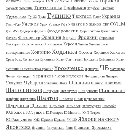
Торжков
область
Тип-22
Тишкин
Тер-Крикоров
Титов
Ткачев
Третьяковка
Трофимов
Торжок
Торшина
Трубеж
Трубная
Тушино
Тюхтяев
Украина
Трусенков
Ту-22
Тула
Удот
ФУПМ
Унежев
Учватов
Ушаков
Улан-Удэ
Урал
Усенко
Уфа
ФВР
Феодоровский
ФУПМ50
Федоров
Федько
Ферапонтово
Филипенко
Франция
Фролкин
Фотоцентр
Фитиль
Фридман
Фурсенко
Херсон
Халтурин
Харитоньевский
Хасавюрт
Химки
Химкинское
Ходынка
Ховрино
Холод
Хохлов
водохранилище
Хорошево
Храм Всех Святых на Кулишках
Храм Святителя Николая в Клённиках
Храм
ЧБ
Хромченко
Успения на Успенском вражке
Ценькуш
Чатырдаг
Черников
Черноплеков
Чегем
Чекандин
Чечулинская
Чигирев
Чубаров
Шананин
Шапкин
Чикунов
Чувашия
Шаля
Шапиро
Шапошников
Шильников
Шаргунов
Шелапутин
Шендерович
Шматов
Шифрин
Шкуленко
Шолохов
Шпак
Шуваловский
Шурупова
Щелчков
Э.Ермаков
Экомасов
Электроугли
Эльтюбю
Ю.Волков
Ю.Зуйков
Ю.Козырев
Ю.Митягин
Ю.П.Петров
Яблоки на снегу
Ю.Разгуляев
Ю12
Юрасов
Юрьева
ЯК-130
Яковлева
Ярославль
Якушина
Яндульская
Янин
Янушкевич