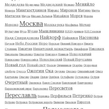
Меняйло
Медведева
Медведский
Медведица
Мезиано
Мингазетдинов
Миронов
Миракс
Митино
Мещера
Митта
Морев
Митягин
Михайлов
Миусы
Михаил Латыпов
Морева
Москва
Мочар
Морозко
Москва-река
Мосфильм
Мышлявкина
Мухин
Мутыгулин
Муха
Н.Н.Кудрявцев
Н.Н.Семенов
Найдорф
Насонова
Надя Спиридонова
Наймилов
Небо России
Неро
Наумов
Нерская
Нижний Новгород
Никита
Никитский монастырь
Никитин
Николаев
Столпник
Никифоров
Новодевичий
Николаева
Николенко
Новатор
Новгород
Новиков
Новоспасский
Новый Иерусалим
Новокосино
Новороссийск
Новый год
Новый свет
Носков
Овчинников
Огарёва
Огородная
Ожогин
Ока
слобода
Одесса
Окулова
Олесько
Олимпийский
Ольга
Карталова
Ольгово
Опарин
Орлов
Орлёнок
Остафьево
Остоженка
Остров
Очеретный
Ошевенск
Павел Соколов
Павелецкий
Павлушенко
Пересветов
Парамоновский овраг
Пархоменко
Переславль
Петренко
Перфильев
Перловка
Петров
Пирогов
Петрово
Петровск
Петровские ворота
Пилюгин
Пименов