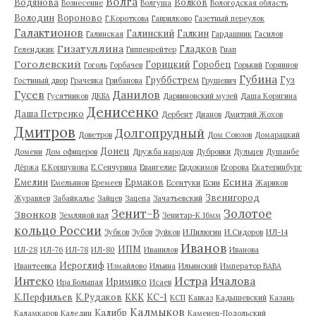
Волга
Водянова
Волков
Вознесение
Волгуша
Вологодская область
Володин
Вороново
Г.Короткова
Гаврилково
Газетный переулок
Галактионов
Галинский
Галкин
Галинская
Гардашник
Гасилов
Гизатуллина
Гладков
Геленджик
Гиппенрейтер
Гнап
Гоголевский
Горицкий
Горобец
Гоголь
Горбачев
Горький
Горяинов
Губина
Груббстрем
Гуз
Гостиный двор
Грачевка
Грибанова
Грушевич
Гусев
Данилов
Гусятников
ДКБА
Дарвиновский музей
Даша Корягина
Денисенко
Даша Петренко
Дербент
Дианов
Дмитрий Жохов
Дмитров
Долгопрудный
Доветров
Дом Союзов
Домарацкий
Донец
Домени
Дом офицеров
Дружба народов
Дубровки
Дульцев
Душанбе
Дёржа
Е.Коршунова
Е.Сенчурина
Евангелие
Евдокимов
Егорова
Екатеринбург
Есина
Емелин
Ермаков
Емельянов
Еремеев
Есентуки
Есин
Жариков
Звенигород
Журавлев
Забайкалье
Зайцев
Зацепа
Зачатьевский
Зенит-В
Золотое
Звонков
Земляной вал
Зенитар-К 16мм
кольцо России
Зубков
Зубов
Зуйков
И.Пилюгин
И.Сидоров
ИЛ-14
Иванов
ИПМ
ИЛ-28
ИЛ-76
ИЛ-78
ИЛ-80
Иванилов
Иванова
Иероглиф
Ивантеевка
Измайлово
Ильина
Ильинский
Император ВАВА
Истра
Интеко
Ичалова
Иримико
Ира Большая
Исаев
К.Перфильев
К.Рудаков
ККК
КС-1
КСП
Кавказ
Кадышевский
Казань
Калмыков
Калибр
Каламкаров
Каледин
Каменец-Подольский