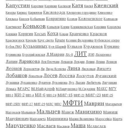
Капустин
Катя
Киенский
Карелия
Карякин
Касимов
Киев4
Кисловодск
Кимры
Кирвас
Кириллов
Клещеево городище
Клименко
Ковригино
Коломенское
Клязьма
Князев
Кобылкин
Козлов
Колпаков
Коньков
Континент
Копылов
Корин
Корнилиевская
Коровин
Королева
Коха
Краснов
Корягин
Косых
Кравченко
Коршия
Коцан
Крым
Красногорск
Кремль
Круг света
Ксения Федоровна
Кубенское озеро
Кузьминых
Кульков
Курдюмов
Куркино
Кубок ГМО
Кул-Шариф
ЛИТ
Л.Маврин
Курникова
Курский вокзал
ЛА-8
ЛЭП
Лазаренко
Ларикова
Лапин
Лев Плоткин
Леванов
Левдин
Левин
Ленин
Леннон
Лина
Леонов
Лихотэ
Лермонтов
Ли
Лида Ясенева
Лисковая
Лобашов
Лосев
Лосева
Луганский
Лоскутов
Лопатков
Лужники
Лукашенко
Лукичев
Лукоянова
Лух
Лыхин
Любитель
Лягушкин
М'АРС
М.Найдорф
МАКС
МГУ
Лёнька
М.Павлушенко
М.Сидорюк
МИГ-15
МИГ-23
МИ-2
МИ-6
МИ-1
МИ-4
МИ-24
МИГ-21
МИГ-25
МФТИ
Маврин
МИГ-25ПУ
МИГ-27
МИГ-29
МЛС
МПС
Магарычев
Мальцев
Манихино
Маниш
Манеж
Магомаев
Малышев
Маринина
Мануйлович
Маргарита
Мария Яковлевна
Маросейка
Марта
Маруценко
Маша
Маслаев
Медведев
Масляев