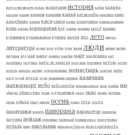
история
калина
испытания
искусство видеть
ислам
кабан
канал
камыш
камыши
катакомбы
кино
камеры
камни
квартира
клен
кладбище
книги
коммунизм
клевер
козлы
конная полиция
корпоратив
конь
кот
крест
крыша
корова
кошки
крапива
лето
лес
кувшинки
купальщицы
купырь
лагеря
линукс
люди
литература
лодки
лось
лубок
луна
лыжи
люпин
лютик
март
май
макро
масленица
лягушки
лёд
малина
мантия
мат
мать-и-мачеха
метель
матрёшка
матушка
мемуары
мертвяки
метро
монастырь
море
мечеть
мимоза
митинг
можжевельник
монтаж
наличник
мусор
мост
музей
мухи
мышиный горошек
натюрморт
небо
ню
небоскребы
невозвратимое
ночь
ноябрь
окно
общество
одуванчики
обряды
огонь
озеро
окопы
октябрь
осень
ольха
отец
охота
олень
опыт
опыты
осина
панорама
памятники
парамотор
память
параплан
пейзаж
паутина
пепелище
первомай
первый класс
перестройка
пикульник
печаль
повседневность
пиво
пирамида Голода