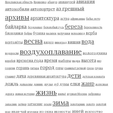
авиация
авиамузей
Ярославская область
Ярошенко
абажур
аз грешный
автомобили
автопортрет
архивы
архитектура
астра
африканцы
бабье лето
береза
байдарка
бездомные
белолобый гусь
беременность
верба
бузина
блондинки
бобры
василек
ватрушки
велосипед
весна
вода
вишня
вертолёты
видео
виноград
воздухоплавание
вологодчина
водоросли
время
высота
времена года
выборы
воробей
выдра
вяз
город
герань
горы
георгин
гитара
гравилат речной
гроза
груша
дети
дача
деревянная архитектура
гтацинт
детская комната
жанр
дождь
елки
думы
дольмены
донник
друзья
дуб
железная
жизнь
дорога
живая история
жильё
журнал Москва
заброшка
зима
затмение
запасник
затвор
земля
золотарник
золото
золотой
иней
из окна
искусство
иван-чай
иконостас
шар
игрушки