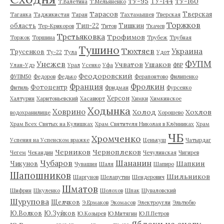
ТУ-95
ТУ-160
ТУ-144
Т.Валетина
Т.Мельяненко
Тарасов
Тверская
Таганка
Таджикистан
Таран
Тахтамышев
Тверская
Торжков
область
Тип-22
Тишкин
Тер-Крикоров
Титов
Ткачев
Третьяковка
Трофимов
Торжок
Торшина
Трубеж
Трубная
Тушино
Тюхтяев
Украина
Трусенков
Ту-22
Тула
Удот
ФУПМ
Унежев
Учватов
Ушаков
Улан-Удэ
Урал
Усенко
Уфа
ФВР
Феодоровский
ФУПМ50
Федоров
Федько
Ферапонтово
Филипенко
Франция
Фролкин
Фотоцентр
Фитиль
Фридман
Фурсенко
Херсон
Халтурин
Харитоньевский
Хасавюрт
Химки
Химкинское
Ходынка
Ховрино
Холод
Хохлов
водохранилище
Хорошево
Храм Всех Святых на Кулишках
Храм Святителя Николая в Клённиках
Храм
ЧБ
Хромченко
Успения на Успенском вражке
Ценькуш
Чатырдаг
Черников
Черноплеков
Чегем
Чекандин
Чечулинская
Чигирев
Чубаров
Шананин
Шапкин
Чикунов
Чувашия
Шаля
Шапиро
Шапошников
Шильников
Шаргунов
Шелапутин
Шендерович
Шматов
Шифрин
Шкуленко
Шолохов
Шпак
Шуваловский
Шурупова
Щелчков
Э.Ермаков
Экомасов
Электроугли
Эльтюбю
Ю.Волков
Ю.Зуйков
Ю.Козырев
Ю.Митягин
Ю.П.Петров