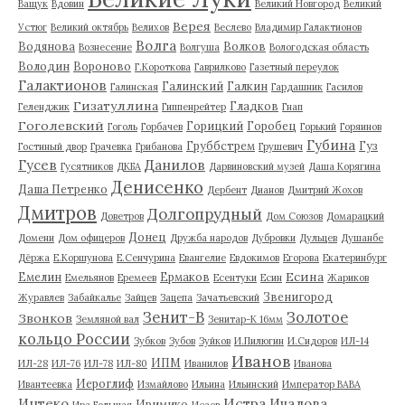
Ващук
Вдовин
Великий Новгород
Великий
Верея
Устюг
Великий октябрь
Велихов
Веслево
Владимир Галактионов
Волга
Водянова
Волков
Вознесение
Волгуша
Вологодская область
Володин
Вороново
Г.Короткова
Гаврилково
Газетный переулок
Галактионов
Галинский
Галкин
Галинская
Гардашник
Гасилов
Гизатуллина
Гладков
Геленджик
Гиппенрейтер
Гнап
Гоголевский
Горицкий
Горобец
Гоголь
Горбачев
Горький
Горяинов
Губина
Груббстрем
Гуз
Гостиный двор
Грачевка
Грибанова
Грушевич
Гусев
Данилов
Гусятников
ДКБА
Дарвиновский музей
Даша Корягина
Денисенко
Даша Петренко
Дербент
Дианов
Дмитрий Жохов
Дмитров
Долгопрудный
Доветров
Дом Союзов
Домарацкий
Донец
Домени
Дом офицеров
Дружба народов
Дубровки
Дульцев
Душанбе
Дёржа
Е.Коршунова
Е.Сенчурина
Евангелие
Евдокимов
Егорова
Екатеринбург
Есина
Емелин
Ермаков
Емельянов
Еремеев
Есентуки
Есин
Жариков
Звенигород
Журавлев
Забайкалье
Зайцев
Зацепа
Зачатьевский
Зенит-В
Золотое
Звонков
Земляной вал
Зенитар-К 16мм
кольцо России
Зубков
Зубов
Зуйков
И.Пилюгин
И.Сидоров
ИЛ-14
Иванов
ИПМ
ИЛ-28
ИЛ-76
ИЛ-78
ИЛ-80
Иванилов
Иванова
Иероглиф
Ивантеевка
Измайлово
Ильина
Ильинский
Император ВАВА
Истра
Интеко
Ичалова
Иримико
Ира Большая
Исаев