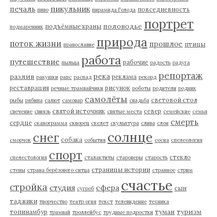
пикульник
печаль
повседневность
пиво
пирамида Голода
портрет
половодье
подъёмные краны
подмаренник
природа
поток жизни
прошлое
птицы
православие
работа
путешествие
рабочие
пыльца
радость
радуга
репортаж
река
разлив
реклама
ракушки
рапс
распад
рекорд
реставрация
рисунок
речные трамвайчики
роботы
родители
родник
самолёты
световой стол
рыбы
рябина
салют
самовар
свадьба
святой источник
север
свечение
свиязь
святые места
семейские
семья
смерть
сердце
сканограмма
скворец
скелет
скульптура
слива
слон
солнце
снег
собака
сморчок
события
сосна
спелеология
спорт
стекло
спелестология
сталактиты
староверы
старость
страницы истории
стены
страна берёзового ситца
странное
стрим
счастье
стройка
студия
сфера
сын
сугроб
таджики
творчество
театр огня
текст
телевидение
техника
туман
туризм
топинамбур
трамвай
троллейбус
трудные подростки