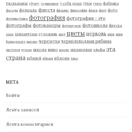
тюльпаны
у себя дома
утки
фабрика
убунту
уединенное
утята
фиеста
февраль
фото
фасады
физалис
философия
флаги
флот
фотография
фотография - это
фотовыставка
фотографы
фотокамеры
фотошкола
фреска
фотокружок
цветы
церковь
хризантемы
художник
храм
цвет
цирк
цирк
черемуха
черноплодная рябина
Вернадского
цыгане
эта
школа
шлюз
экраноплан
эльфы
чистотел
чучела
шмель
страна
яблоня
юбилей
яблоки
ёлка
МЕТА
Войти
Лента записей
Лента комментариев