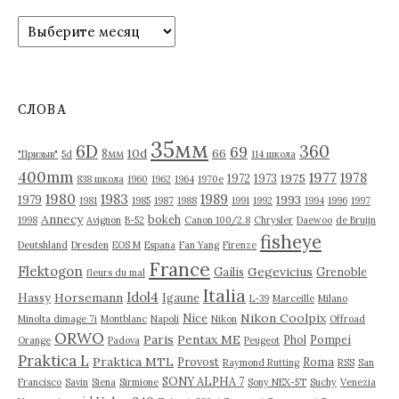
А
р
х
и
в
СЛОВА
ы
35мм
6D
360
69
10d
66
8мм
"Призыв"
5d
114 школа
400mm
1977
1978
1975
1972
1973
838 школа
1960
1962
1964
1970е
1980
1983
1989
1993
1979
1981
1985
1987
1988
1991
1992
1994
1996
1997
Annecy
bokeh
1998
Avignon
B-52
Canon 100/2.8
Chrysler
Daewoo
de Bruijn
fisheye
Deutshland
Dresden
EOS M
Espana
Fan Yang
Firenze
France
Flektogon
Gegevicius
Gailis
Grenoble
fleurs du mal
Italia
Idol4
Horsemann
Hassy
Igaune
L-39
Marceille
Milano
Nikon Coolpix
Nice
Minolta dimage 7i
Montblanc
Napoli
Nikon
Offroad
ORWO
Paris
Pentax ME
Phol
Pompei
Orange
Padova
Peugeot
Praktica L
Praktica MTL
Provost
Roma
Raymond Rutting
RSS
San
SONY ALPHA 7
Francisco
Savin
Siena
Sirmione
Sony NEX-5T
Suchy
Venezia