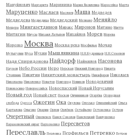
Маринина
Мануйлович
Маргарита
Мария Яковлевна
Маросейка
Марта
Маруценко
Маша
Маслаев
Медведев
Масляев
Меняйло
Медведева
Медведский
Медведица
Мезиано
Мингазетдинов
Миронов
Миракс
Митино
Мещера
Митта
Морев
Митягин
Михайлов
Миусы
Михаил Латыпов
Морева
Москва
Мочар
Морозко
Москва-река
Мосфильм
Мышлявкина
Мухин
Мутыгулин
Муха
Н.Н.Кудрявцев
Н.Н.Семенов
Найдорф
Насонова
Надя Спиридонова
Наймилов
Небо России
Неро
Наумов
Нерская
Нижний Новгород
Никита
Никитский монастырь
Никитин
Николаев
Столпник
Никифоров
Новодевичий
Николаева
Николенко
Новатор
Новгород
Новиков
Новоспасский
Новый Иерусалим
Новокосино
Новороссийск
Новый год
Новый свет
Носков
Овчинников
Огарёва
Огородная
Ожогин
Ока
слобода
Одесса
Окулова
Олесько
Олимпийский
Ольга
Карталова
Ольгово
Опарин
Орлов
Орлёнок
Остафьево
Остоженка
Остров
Очеретный
Ошевенск
Павел Соколов
Павелецкий
Павлушенко
Пересветов
Парамоновский овраг
Пархоменко
Переславль
Петренко
Перфильев
Перловка
Петров