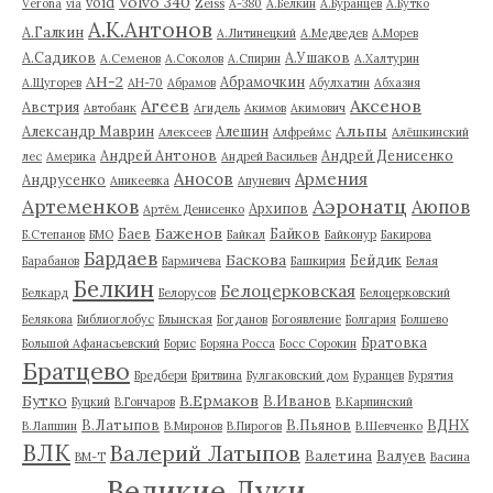
Volvo 340
void
Verona
via
Zeiss
А-380
А.Белкин
А.Буранцев
А.Бутко
А.К.Антонов
А.Галкин
А.Литинецкий
А.Медведев
А.Морев
А.Садиков
А.Ушаков
А.Семенов
А.Соколов
А.Спирин
А.Халтурин
АН-2
Абрамочкин
А.Щугорев
АН-70
Абрамов
Абулхатин
Абхазия
Аксенов
Агеев
Австрия
Автобанк
Агидель
Акимов
Акимович
Альпы
Александр Маврин
Алешин
Алексеев
Алфреймс
Алёшкинский
Андрей Антонов
Андрей Денисенко
лес
Америка
Андрей Васильев
Аносов
Армения
Андрусенко
Аникеевка
Апуневич
Артеменков
Аэронатц
Аюпов
Архипов
Артём Денисенко
Баженов
Баев
Байков
Б.Степанов
БМО
Байкал
Байконур
Бакирова
Бардаев
Баскова
Бейдик
Барабанов
Бармичева
Башкирия
Белая
Белкин
Белоцерковская
Белкард
Белорусов
Белоцерковский
Белякова
Библиоглобус
Блынская
Богданов
Богоявление
Болгария
Болшево
Братовка
Большой Афанасьевский
Борис
Боряна Росса
Босс Сорокин
Братцево
Бредбери
Бритвина
Булгаковский дом
Буранцев
Бурятия
Бутко
В.Ермаков
В.Иванов
Буцкий
В.Гончаров
В.Карпинский
В.Латыпов
В.Пьянов
ВДНХ
В.Лапшин
В.Миронов
В.Пирогов
В.Шевченко
ВЛК
Валерий Латыпов
Валетина
Валуев
ВМ-Т
Васина
Великие Луки