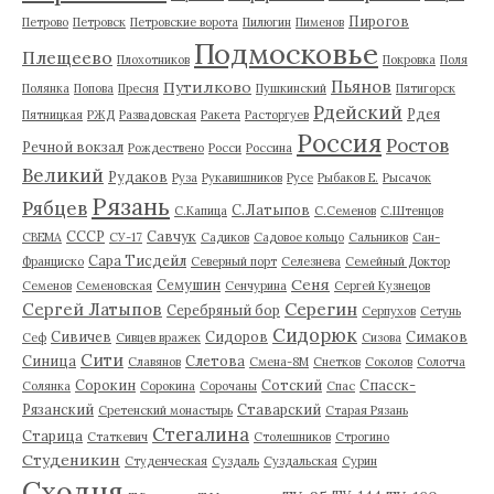
Пирогов
Петрово
Петровск
Петровские ворота
Пилюгин
Пименов
Подмосковье
Плещеево
Плохотников
Покровка
Поля
Пьянов
Путилково
Полянка
Попова
Пресня
Пушкинский
Пятигорск
Рдейский
Рдея
Пятницкая
РЖД
Развадовская
Ракета
Расторгуев
Россия
Ростов
Речной вокзал
Рождествено
Росси
Россина
Великий
Рудаков
Руза
Рукавишников
Русе
Рыбаков Е.
Рысачок
Рязань
Рябцев
С.Латыпов
С.Капица
С.Семенов
С.Штенцов
СССР
Савчук
СВЕМА
СУ-17
Садиков
Садовое кольцо
Сальников
Сан-
Сара Тисдейл
Франциско
Северный порт
Селезнева
Семейный Доктор
Сеня
Семушин
Семенов
Семеновская
Сенчурина
Сергей Кузнецов
Серегин
Сергей Латыпов
Серебряный бор
Серпухов
Сетунь
Сидорюк
Сивичев
Сидоров
Симаков
Сеф
Сивцев вражек
Сизова
Сити
Синица
Слетова
Славянов
Смена-8М
Снетков
Соколов
Солотча
Сорокин
Сотский
Спасск-
Солянка
Сорокина
Сорочаны
Спас
Рязанский
Ставарский
Сретенский монастырь
Старая Рязань
Стегалина
Старица
Статкевич
Столешников
Строгино
Студеникин
Студенческая
Суздаль
Суздальская
Сурин
Сходня