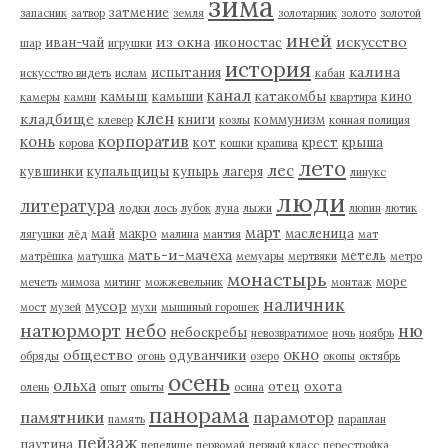
зима
затмение
запасник
затвор
земля
золотарник
золото
золотой
иней
из окна
искусство
иван-чай
иконостас
шар
игрушки
история
калина
испытания
искусство видеть
ислам
кабан
канал
камыш
камыши
катакомбы
кино
камеры
камни
квартира
клен
кладбище
книги
коммунизм
клевер
козлы
конная полиция
корпоратив
конь
кот
крест
крыша
корова
кошки
крапива
лето
лес
кувшинки
купальщицы
купырь
лагеря
линукс
люди
литература
лодки
лось
лубок
луна
лыжи
люпин
лютик
март
май
макро
масленица
лягушки
лёд
малина
мантия
мат
мать-и-мачеха
метель
матрёшка
матушка
мемуары
мертвяки
метро
монастырь
море
мечеть
мимоза
митинг
можжевельник
монтаж
наличник
мусор
мост
музей
мухи
мышиный горошек
натюрморт
небо
ню
небоскребы
невозвратимое
ночь
ноябрь
окно
общество
одуванчики
обряды
огонь
озеро
окопы
октябрь
осень
ольха
отец
охота
олень
опыт
опыты
осина
панорама
памятники
парамотор
память
параплан
пейзаж
паутина
пепелище
первомай
первый класс
перестройка