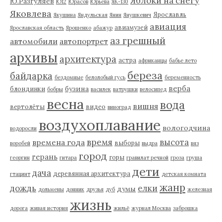
Яблоки на снегу
Ю.Разгуляев
Ю12
Юрасов
Юрьева
ЯК-130
Яковлева
Ярославль
Якушина
Яндульская
Янин
Янушкевич
авиация
авиамузей
Ярославская область
Ярошенко
абажур
аз грешный
автомобили
автопортрет
архивы
архитектура
астра
африканцы
бабье лето
береза
байдарка
бездомные
белолобый гусь
беременность
верба
бузина
блондинки
бобры
василек
ватрушки
велосипед
весна
вода
вишня
вертолёты
видео
виноград
воздухоплавание
вологодчина
водоросли
время
высота
времена года
выборы
воробей
выдра
вяз
город
герань
горы
георгин
гитара
гравилат речной
гроза
груша
дети
дача
деревянная архитектура
гтацинт
детская комната
жанр
дождь
елки
думы
дольмены
донник
друзья
дуб
железная
жизнь
дорога
живая история
жильё
журнал Москва
заброшка