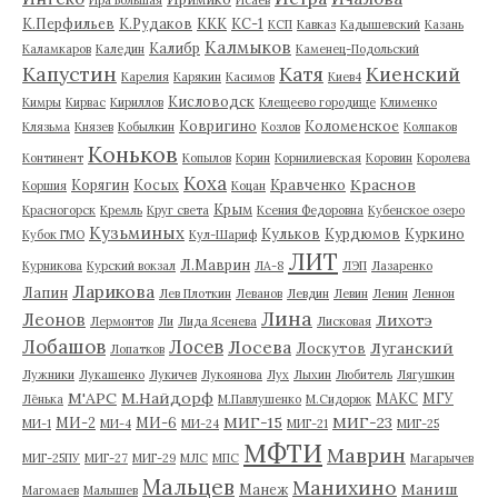
К.Перфильев
К.Рудаков
ККК
КС-1
КСП
Кавказ
Кадышевский
Казань
Калмыков
Калибр
Каламкаров
Каледин
Каменец-Подольский
Капустин
Катя
Киенский
Карелия
Карякин
Касимов
Киев4
Кисловодск
Кимры
Кирвас
Кириллов
Клещеево городище
Клименко
Ковригино
Коломенское
Клязьма
Князев
Кобылкин
Козлов
Колпаков
Коньков
Континент
Копылов
Корин
Корнилиевская
Коровин
Королева
Коха
Краснов
Корягин
Косых
Кравченко
Коршия
Коцан
Крым
Красногорск
Кремль
Круг света
Ксения Федоровна
Кубенское озеро
Кузьминых
Кульков
Курдюмов
Куркино
Кубок ГМО
Кул-Шариф
ЛИТ
Л.Маврин
Курникова
Курский вокзал
ЛА-8
ЛЭП
Лазаренко
Ларикова
Лапин
Лев Плоткин
Леванов
Левдин
Левин
Ленин
Леннон
Лина
Леонов
Лихотэ
Лермонтов
Ли
Лида Ясенева
Лисковая
Лобашов
Лосев
Лосева
Луганский
Лоскутов
Лопатков
Лужники
Лукашенко
Лукичев
Лукоянова
Лух
Лыхин
Любитель
Лягушкин
М'АРС
М.Найдорф
МАКС
МГУ
Лёнька
М.Павлушенко
М.Сидорюк
МИГ-15
МИГ-23
МИ-2
МИ-6
МИ-1
МИ-4
МИ-24
МИГ-21
МИГ-25
МФТИ
Маврин
МИГ-25ПУ
МИГ-27
МИГ-29
МЛС
МПС
Магарычев
Мальцев
Манихино
Маниш
Манеж
Магомаев
Малышев