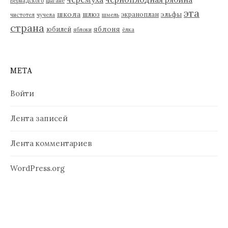
Вернадского
цыгане
эта
школа
шлюз
экраноплан
эльфы
чистотел
чучела
шмель
страна
яблоня
юбилей
яблоки
ёлка
МЕТА
Войти
Лента записей
Лента комментариев
WordPress.org