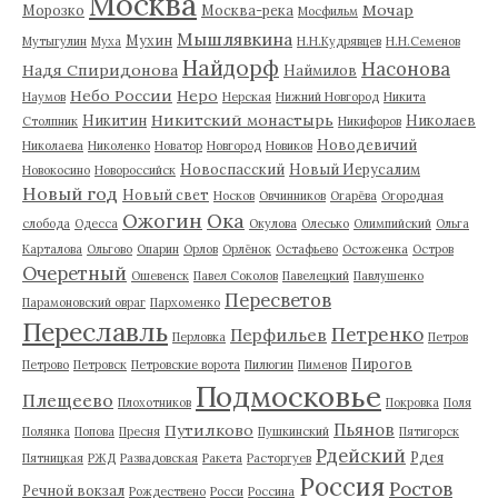
Москва
Мочар
Морозко
Москва-река
Мосфильм
Мышлявкина
Мухин
Мутыгулин
Муха
Н.Н.Кудрявцев
Н.Н.Семенов
Найдорф
Насонова
Надя Спиридонова
Наймилов
Небо России
Неро
Наумов
Нерская
Нижний Новгород
Никита
Никитский монастырь
Никитин
Николаев
Столпник
Никифоров
Новодевичий
Николаева
Николенко
Новатор
Новгород
Новиков
Новоспасский
Новый Иерусалим
Новокосино
Новороссийск
Новый год
Новый свет
Носков
Овчинников
Огарёва
Огородная
Ожогин
Ока
слобода
Одесса
Окулова
Олесько
Олимпийский
Ольга
Карталова
Ольгово
Опарин
Орлов
Орлёнок
Остафьево
Остоженка
Остров
Очеретный
Ошевенск
Павел Соколов
Павелецкий
Павлушенко
Пересветов
Парамоновский овраг
Пархоменко
Переславль
Петренко
Перфильев
Перловка
Петров
Пирогов
Петрово
Петровск
Петровские ворота
Пилюгин
Пименов
Подмосковье
Плещеево
Плохотников
Покровка
Поля
Пьянов
Путилково
Полянка
Попова
Пресня
Пушкинский
Пятигорск
Рдейский
Рдея
Пятницкая
РЖД
Развадовская
Ракета
Расторгуев
Россия
Ростов
Речной вокзал
Рождествено
Росси
Россина