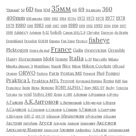
35мм
6D
360
69
10d
66
8мм
"Призыв"
5d
114 школа
400mm
1977
1978
1975
1972
1973
838 школа
1960
1962
1964
1970е
1980
1983
1989
1993
1979
1981
1985
1987
1988
1991
1992
1994
1996
1997
Annecy
bokeh
1998
Avignon
B-52
Canon 100/2.8
Chrysler
Daewoo
de Bruijn
fisheye
Deutshland
Dresden
EOS M
Espana
Fan Yang
Firenze
France
Flektogon
Gegevicius
Gailis
Grenoble
fleurs du mal
Italia
Idol4
Horsemann
Hassy
Igaune
L-39
Marceille
Milano
Nikon Coolpix
Nice
Minolta dimage 7i
Montblanc
Napoli
Nikon
Offroad
ORWO
Paris
Pentax ME
Phol
Pompei
Orange
Padova
Peugeot
Praktica L
Praktica MTL
Provost
Roma
Raymond Rutting
RSS
San
SONY ALPHA 7
Francisco
Savin
Siena
Sirmione
Sony NEX-5T
Suchy
Venezia
Volvo 340
void
Verona
via
Zeiss
А-380
А.Белкин
А.Буранцев
А.Бутко
А.К.Антонов
А.Галкин
А.Литинецкий
А.Медведев
А.Морев
А.Садиков
А.Ушаков
А.Семенов
А.Соколов
А.Спирин
А.Халтурин
АН-2
Абрамочкин
А.Щугорев
АН-70
Абрамов
Абулхатин
Абхазия
Аксенов
Агеев
Австрия
Автобанк
Агидель
Акимов
Акимович
Альпы
Александр Маврин
Алешин
Алексеев
Алфреймс
Алёшкинский