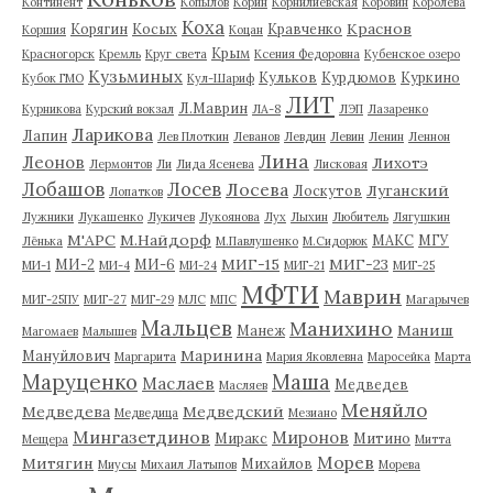
Континент
Копылов
Корин
Корнилиевская
Коровин
Королева
Коха
Краснов
Корягин
Косых
Кравченко
Коршия
Коцан
Крым
Красногорск
Кремль
Круг света
Ксения Федоровна
Кубенское озеро
Кузьминых
Кульков
Курдюмов
Куркино
Кубок ГМО
Кул-Шариф
ЛИТ
Л.Маврин
Курникова
Курский вокзал
ЛА-8
ЛЭП
Лазаренко
Ларикова
Лапин
Лев Плоткин
Леванов
Левдин
Левин
Ленин
Леннон
Лина
Леонов
Лихотэ
Лермонтов
Ли
Лида Ясенева
Лисковая
Лобашов
Лосев
Лосева
Луганский
Лоскутов
Лопатков
Лужники
Лукашенко
Лукичев
Лукоянова
Лух
Лыхин
Любитель
Лягушкин
М'АРС
М.Найдорф
МАКС
МГУ
Лёнька
М.Павлушенко
М.Сидорюк
МИГ-15
МИГ-23
МИ-2
МИ-6
МИ-1
МИ-4
МИ-24
МИГ-21
МИГ-25
МФТИ
Маврин
МИГ-25ПУ
МИГ-27
МИГ-29
МЛС
МПС
Магарычев
Мальцев
Манихино
Маниш
Манеж
Магомаев
Малышев
Маринина
Мануйлович
Маргарита
Мария Яковлевна
Маросейка
Марта
Маруценко
Маша
Маслаев
Медведев
Масляев
Меняйло
Медведева
Медведский
Медведица
Мезиано
Мингазетдинов
Миронов
Миракс
Митино
Мещера
Митта
Морев
Митягин
Михайлов
Миусы
Михаил Латыпов
Морева