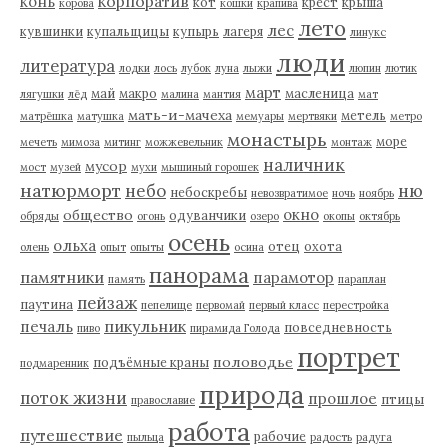
корпоратив
конь
кот
крест
крыша
корова
кошки
крапива
лето
лес
кувшинки
купальщицы
купырь
лагеря
линукс
люди
литература
лодки
лось
лубок
луна
лыжи
люпин
лютик
март
май
макро
масленица
лягушки
лёд
малина
мантия
мат
мать-и-мачеха
метель
матрёшка
матушка
мемуары
мертвяки
метро
монастырь
море
мечеть
мимоза
митинг
можжевельник
монтаж
наличник
мусор
мост
музей
мухи
мышиный горошек
натюрморт
небо
ню
небоскребы
невозвратимое
ночь
ноябрь
окно
общество
одуванчики
обряды
огонь
озеро
окопы
октябрь
осень
ольха
отец
охота
олень
опыт
опыты
осина
панорама
памятники
парамотор
память
параплан
пейзаж
паутина
пепелище
первомай
первый класс
перестройка
пикульник
печаль
повседневность
пиво
пирамида Голода
портрет
половодье
подъёмные краны
подмаренник
природа
поток жизни
прошлое
птицы
православие
работа
путешествие
рабочие
пыльца
радость
радуга