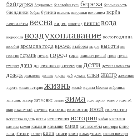
береза
байдарка
бездомные
белолобый гусь
беременность
верба
бузина
блондинки
бобры
василек
ватрушки
велосипед
весна
вода
вишня
вертолёты
видео
виноград
воздухоплавание
вологодчина
водоросли
время
высота
времена года
выборы
воробей
выдра
вяз
город
герань
горы
георгин
гитара
гравилат речной
гроза
груша
дети
дача
деревянная архитектура
гтацинт
детская комната
жанр
дождь
елки
думы
дольмены
донник
друзья
дуб
железная
жизнь
дорога
живая история
жильё
журнал Москва
заброшка
зима
затмение
запасник
затвор
земля
золотарник
золото
золотой
иней
из окна
искусство
иван-чай
иконостас
шар
игрушки
история
калина
испытания
искусство видеть
ислам
кабан
канал
камыш
камыши
катакомбы
кино
камеры
камни
квартира
клен
кладбище
книги
коммунизм
клевер
козлы
конная полиция