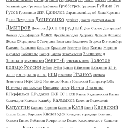
Губина
Груббстрем
Гуз
Гостиный двор
Грачевка
Грибанова
Грушевич
Гусев
Данилов
Гусятников
ДКБА
Дарвиновский музей
Даша Корягина
Денисенко
Даша Петренко
Дербент
Дианов
Дмитрий Жохов
Дмитров
Долгопрудный
Доветров
Дом Союзов
Домарацкий
Донец
Домени
Дом офицеров
Дружба народов
Дубровки
Дульцев
Душанбе
Дёржа
Е.Коршунова
Е.Сенчурина
Евангелие
Евдокимов
Егорова
Екатеринбург
Есина
Емелин
Ермаков
Емельянов
Еремеев
Есентуки
Есин
Жариков
Звенигород
Журавлев
Забайкалье
Зайцев
Зацепа
Зачатьевский
Зенит-В
Золотое
Звонков
Земляной вал
Зенитар-К 16мм
кольцо России
Зубков
Зубов
Зуйков
И.Пилюгин
И.Сидоров
ИЛ-14
Иванов
ИПМ
ИЛ-28
ИЛ-76
ИЛ-78
ИЛ-80
Иванилов
Иванова
Иероглиф
Ивантеевка
Измайлово
Ильина
Ильинский
Император ВАВА
Истра
Интеко
Ичалова
Иримико
Ира Большая
Исаев
К.Перфильев
К.Рудаков
ККК
КС-1
КСП
Кавказ
Кадышевский
Казань
Калмыков
Калибр
Каламкаров
Каледин
Каменец-Подольский
Капустин
Катя
Киенский
Карелия
Карякин
Касимов
Киев4
Кисловодск
Кимры
Кирвас
Кириллов
Клещеево городище
Клименко
Ковригино
Коломенское
Клязьма
Князев
Кобылкин
Козлов
Колпаков
Коньков