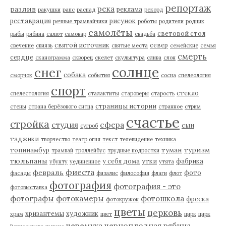
репортаж
река
разлив
реклама
ракушки
рапс
распад
рекорд
реставрация
рисунок
речные трамвайчики
роботы
родители
родник
самолёты
световой стол
рыбы
рябина
салют
самовар
свадьба
святой источник
север
свечение
свиязь
святые места
семейские
семья
смерть
сердце
сканограмма
скворец
скелет
скульптура
слива
слон
солнце
снег
собака
сморчок
события
сосна
спелеология
спорт
стекло
спелестология
сталактиты
староверы
старость
страницы истории
стены
страна берёзового ситца
странное
стрим
счастье
стройка
студия
сфера
сын
сугроб
таджики
творчество
театр огня
текст
телевидение
техника
туман
туризм
топинамбур
трамвай
троллейбус
трудные подростки
тюльпаны
у себя дома
утки
фабрика
убунту
уединенное
утята
фиеста
февраль
фото
фасады
физалис
философия
флаги
флот
фотография
фотография - это
фотовыставка
фотографы
фотокамеры
фотошкола
фреска
фотокружок
цветы
церковь
хризантемы
художник
храм
цвет
цирк
цирк
черемуха
черноплодная рябина