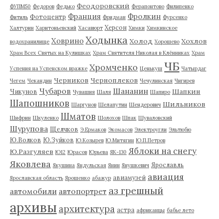
Феодоровский
ФУПМ50
Федоров
Федько
Ферапонтово
Филипенко
Франция
Фролкин
Фотоцентр
Фитиль
Фридман
Фурсенко
Херсон
Халтурин
Харитоньевский
Хасавюрт
Химки
Химкинское
Ходынка
Ховрино
Холод
Хохлов
водохранилище
Хорошево
Храм Всех Святых на Кулишках
Храм Святителя Николая в Клённиках
Храм
ЧБ
Хромченко
Успения на Успенском вражке
Ценькуш
Чатырдаг
Черников
Черноплеков
Чегем
Чекандин
Чечулинская
Чигирев
Чубаров
Шананин
Шапкин
Чикунов
Чувашия
Шаля
Шапиро
Шапошников
Шильников
Шаргунов
Шелапутин
Шендерович
Шматов
Шифрин
Шкуленко
Шолохов
Шпак
Шуваловский
Шурупова
Щелчков
Э.Ермаков
Экомасов
Электроугли
Эльтюбю
Ю.Волков
Ю.Зуйков
Ю.Козырев
Ю.Митягин
Ю.П.Петров
Яблоки на снегу
Ю.Разгуляев
Ю12
Юрасов
Юрьева
ЯК-130
Яковлева
Ярославль
Якушина
Яндульская
Янин
Янушкевич
авиация
авиамузей
Ярославская область
Ярошенко
абажур
аз грешный
автомобили
автопортрет
архивы
архитектура
астра
африканцы
бабье лето