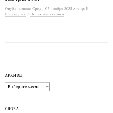
м
Опубликовано
Среда, 05 ноября 2025
Автор:
И.
у
/
Шелапутин
Нет комментариев
АРХИВЫ
А
р
х
и
в
СЛОВА
ы