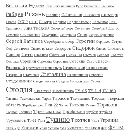
Великий
Рудаков
Руза
Рукавишников
Русе
Рыбаков Е.
Рысачок
Рязань
Рябцев
С.Латыпов
С.Капица
С.Семенов
С.Штенцов
СССР
Савчук
СВЕМА
СУ-17
Садиков
Садовое кольцо
Сальников
Сан-
Сара Тисдейл
Франциско
Северный порт
Селезнева
Семейный Доктор
Сеня
Семушин
Семенов
Семеновская
Сенчурина
Сергей Кузнецов
Серегин
Сергей Латыпов
Серебряный бор
Серпухов
Сетунь
Сидорюк
Сивичев
Сидоров
Симаков
Сеф
Сивцев вражек
Сизова
Сити
Синица
Слетова
Славянов
Смена-8М
Снетков
Соколов
Солотча
Сорокин
Сотский
Спасск-
Солянка
Сорокина
Сорочаны
Спас
Рязанский
Ставарский
Сретенский монастырь
Старая Рязань
Стегалина
Старица
Статкевич
Столешников
Строгино
Студеникин
Студенческая
Суздаль
Суздальская
Сурин
Сходня
ТУ-95
ТУ-160
ТУ-144
Т.Валетина
Т.Мельяненко
Тарасов
Тверская
Таганка
Таджикистан
Таран
Тахтамышев
Тверская
Торжков
область
Тип-22
Тишкин
Тер-Крикоров
Титов
Ткачев
Третьяковка
Трофимов
Торжок
Торшина
Трубеж
Трубная
Тушино
Тюхтяев
Украина
Трусенков
Ту-22
Тула
Удот
ФУПМ
Унежев
Учватов
Ушаков
Улан-Удэ
Урал
Усенко
Уфа
ФВР