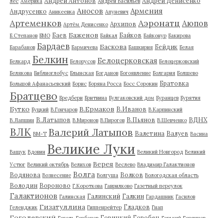
Андрей Антонов
Андрей Денисенко
лес
Америка
Андрей Васильев
Аносов
Армения
Андрусенко
Аникеевка
Апуневич
Артеменков
Аэронатц
Аюпов
Архипов
Артём Денисенко
Баженов
Баев
Байков
Б.Степанов
БМО
Байкал
Байконур
Бакирова
Бардаев
Баскова
Бейдик
Барабанов
Бармичева
Башкирия
Белая
Белкин
Белоцерковская
Белкард
Белорусов
Белоцерковский
Белякова
Библиоглобус
Блынская
Богданов
Богоявление
Болгария
Болшево
Братовка
Большой Афанасьевский
Борис
Боряна Росса
Босс Сорокин
Братцево
Бредбери
Бритвина
Булгаковский дом
Буранцев
Бурятия
Бутко
В.Ермаков
В.Иванов
Буцкий
В.Гончаров
В.Карпинский
В.Латыпов
В.Пьянов
ВДНХ
В.Лапшин
В.Миронов
В.Пирогов
В.Шевченко
ВЛК
Валерий Латыпов
Валетина
Валуев
ВМ-Т
Васина
Великие Луки
Ващук
Вдовин
Великий Новгород
Великий
Верея
Устюг
Великий октябрь
Велихов
Веслево
Владимир Галактионов
Волга
Водянова
Волков
Вознесение
Волгуша
Вологодская область
Володин
Вороново
Г.Короткова
Гаврилково
Газетный переулок
Галактионов
Галинский
Галкин
Галинская
Гардашник
Гасилов
Гизатуллина
Гладков
Геленджик
Гиппенрейтер
Гнап
Гоголевский
Горицкий
Горобец
Гоголь
Горбачев
Горький
Горяинов