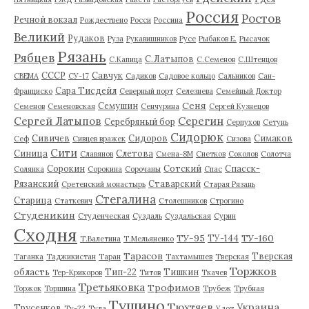
Россия
Ростов
Речной вокзал
Рождествено
Росси
Россина
Великий
Рудаков
Руза
Рукавишников
Русе
Рыбаков Е.
Рысачок
Рязань
Рябцев
С.Латыпов
С.Капица
С.Семенов
С.Штенцов
СССР
Савчук
СВЕМА
СУ-17
Садиков
Садовое кольцо
Сальников
Сан-
Сара Тисдейл
Франциско
Северный порт
Селезнева
Семейный Доктор
Сеня
Семушин
Семенов
Семеновская
Сенчурина
Сергей Кузнецов
Серегин
Сергей Латыпов
Серебряный бор
Серпухов
Сетунь
Сидорюк
Сивичев
Сидоров
Симаков
Сеф
Сивцев вражек
Сизова
Сити
Синица
Слетова
Славянов
Смена-8М
Снетков
Соколов
Солотча
Сорокин
Сотский
Спасск-
Солянка
Сорокина
Сорочаны
Спас
Рязанский
Ставарский
Сретенский монастырь
Старая Рязань
Стегалина
Старица
Статкевич
Столешников
Строгино
Студеникин
Студенческая
Суздаль
Суздальская
Сурин
Сходня
ТУ-95
ТУ-160
ТУ-144
Т.Валетина
Т.Мельяненко
Тарасов
Тверская
Таганка
Таджикистан
Таран
Тахтамышев
Тверская
Торжков
область
Тип-22
Тишкин
Тер-Крикоров
Титов
Ткачев
Третьяковка
Трофимов
Торжок
Торшина
Трубеж
Трубная
Тушино
Тюхтяев
Украина
Трусенков
Ту-22
Тула
Удот