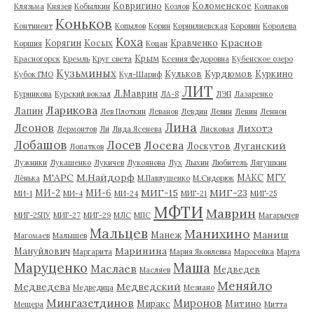
Ковригино
Коломенское
Клязьма
Князев
Кобылкин
Козлов
Колпаков
Коньков
Континент
Копылов
Корин
Корнилиевская
Коровин
Королева
Коха
Краснов
Корягин
Косых
Кравченко
Коршия
Коцан
Крым
Красногорск
Кремль
Круг света
Ксения Федоровна
Кубенское озеро
Кузьминых
Кульков
Курдюмов
Куркино
Кубок ГМО
Кул-Шариф
ЛИТ
Л.Маврин
Курникова
Курский вокзал
ЛА-8
ЛЭП
Лазаренко
Ларикова
Лапин
Лев Плоткин
Леванов
Левдин
Левин
Ленин
Леннон
Лина
Леонов
Лихотэ
Лермонтов
Ли
Лида Ясенева
Лисковая
Лобашов
Лосев
Лосева
Луганский
Лоскутов
Лопатков
Лужники
Лукашенко
Лукичев
Лукоянова
Лух
Лыхин
Любитель
Лягушкин
М'АРС
М.Найдорф
МАКС
МГУ
Лёнька
М.Павлушенко
М.Сидорюк
МИГ-15
МИГ-23
МИ-2
МИ-6
МИ-1
МИ-4
МИ-24
МИГ-21
МИГ-25
МФТИ
Маврин
МИГ-25ПУ
МИГ-27
МИГ-29
МЛС
МПС
Магарычев
Мальцев
Манихино
Маниш
Манеж
Магомаев
Малышев
Маринина
Мануйлович
Маргарита
Мария Яковлевна
Маросейка
Марта
Маруценко
Маша
Маслаев
Медведев
Масляев
Меняйло
Медведева
Медведский
Медведица
Мезиано
Мингазетдинов
Миронов
Миракс
Митино
Мещера
Митта