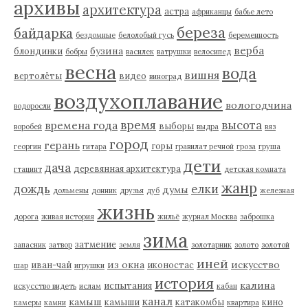
архивы
архитектура
астра
африканцы
бабье лето
береза
байдарка
бездомные
белолобый гусь
беременность
верба
бузина
блондинки
бобры
василек
ватрушки
велосипед
весна
вода
вишня
вертолёты
видео
виноград
воздухоплавание
вологодчина
водоросли
время
высота
времена года
выборы
воробей
выдра
вяз
город
герань
горы
георгин
гитара
гравилат речной
гроза
груша
дети
дача
деревянная архитектура
гтацинт
детская комната
жанр
дождь
елки
думы
дольмены
донник
друзья
дуб
железная
жизнь
дорога
живая история
жильё
журнал Москва
заброшка
зима
затмение
запасник
затвор
земля
золотарник
золото
золотой
иней
из окна
искусство
иван-чай
иконостас
шар
игрушки
история
калина
испытания
искусство видеть
ислам
кабан
канал
камыш
камыши
катакомбы
кино
камеры
камни
квартира