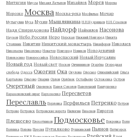
Морев
Митягин
Михайлов
Миусы
Михаил Латыпов
Морева
Москва
Мочар
Морозко
Москва-река
Мосфильм
Мышлявкина
Мухин
Мутыгулин
Муха
Н.Н.Кудрявцев
Н.Н.Семенов
Найдорф
Насонова
Надя Спиридонова
Наймилов
Небо России
Неро
Наумов
Нерская
Нижний Новгород
Никита
Никитский монастырь
Никитин
Николаев
Столпник
Никифоров
Новодевичий
Николаева
Николенко
Новатор
Новгород
Новиков
Новоспасский
Новый Иерусалим
Новокосино
Новороссийск
Новый год
Новый свет
Носков
Овчинников
Огарёва
Огородная
Ожогин
Ока
слобода
Одесса
Окулова
Олесько
Олимпийский
Ольга
Карталова
Ольгово
Опарин
Орлов
Орлёнок
Остафьево
Остоженка
Остров
Очеретный
Ошевенск
Павел Соколов
Павелецкий
Павлушенко
Пересветов
Парамоновский овраг
Пархоменко
Переславль
Петренко
Перфильев
Перловка
Петров
Пирогов
Петрово
Петровск
Петровские ворота
Пилюгин
Пименов
Подмосковье
Плещеево
Плохотников
Покровка
Поля
Пьянов
Путилково
Полянка
Попова
Пресня
Пушкинский
Пятигорск
Рдейский
Рдея
Пятницкая
РЖД
Развадовская
Ракета
Расторгуев