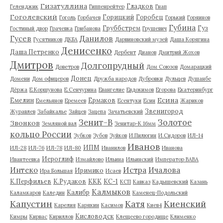
Гизатуллина
Гладков
Геленджик
Гиппенрейтер
Гнап
Гоголевский
Горицкий
Горобец
Гоголь
Горбачев
Горький
Горяинов
Губина
Груббстрем
Гуз
Гостиный двор
Грачевка
Грибанова
Грушевич
Гусев
Данилов
Гусятников
ДКБА
Дарвиновский музей
Даша Корягина
Денисенко
Даша Петренко
Дербент
Дианов
Дмитрий Жохов
Дмитров
Долгопрудный
Доветров
Дом Союзов
Домарацкий
Донец
Домени
Дом офицеров
Дружба народов
Дубровки
Дульцев
Душанбе
Дёржа
Е.Коршунова
Е.Сенчурина
Евангелие
Евдокимов
Егорова
Екатеринбург
Есина
Емелин
Ермаков
Емельянов
Еремеев
Есентуки
Есин
Жариков
Звенигород
Журавлев
Забайкалье
Зайцев
Зацепа
Зачатьевский
Зенит-В
Золотое
Звонков
Земляной вал
Зенитар-К 16мм
кольцо России
Зубков
Зубов
Зуйков
И.Пилюгин
И.Сидоров
ИЛ-14
Иванов
ИПМ
ИЛ-28
ИЛ-76
ИЛ-78
ИЛ-80
Иванилов
Иванова
Иероглиф
Ивантеевка
Измайлово
Ильина
Ильинский
Император ВАВА
Истра
Интеко
Ичалова
Иримико
Ира Большая
Исаев
К.Перфильев
К.Рудаков
ККК
КС-1
КСП
Кавказ
Кадышевский
Казань
Калмыков
Калибр
Каламкаров
Каледин
Каменец-Подольский
Капустин
Катя
Киенский
Карелия
Карякин
Касимов
Киев4
Кисловодск
Кимры
Кирвас
Кириллов
Клещеево городище
Клименко