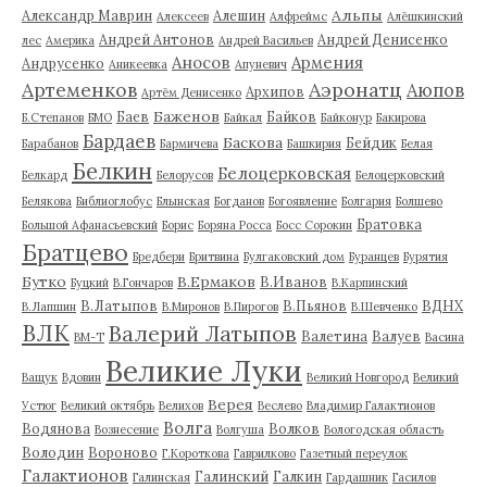
Альпы
Александр Маврин
Алешин
Алексеев
Алфреймс
Алёшкинский
Андрей Антонов
Андрей Денисенко
лес
Америка
Андрей Васильев
Аносов
Армения
Андрусенко
Аникеевка
Апуневич
Артеменков
Аэронатц
Аюпов
Архипов
Артём Денисенко
Баженов
Баев
Байков
Б.Степанов
БМО
Байкал
Байконур
Бакирова
Бардаев
Баскова
Бейдик
Барабанов
Бармичева
Башкирия
Белая
Белкин
Белоцерковская
Белкард
Белорусов
Белоцерковский
Белякова
Библиоглобус
Блынская
Богданов
Богоявление
Болгария
Болшево
Братовка
Большой Афанасьевский
Борис
Боряна Росса
Босс Сорокин
Братцево
Бредбери
Бритвина
Булгаковский дом
Буранцев
Бурятия
Бутко
В.Ермаков
В.Иванов
Буцкий
В.Гончаров
В.Карпинский
В.Латыпов
В.Пьянов
ВДНХ
В.Лапшин
В.Миронов
В.Пирогов
В.Шевченко
ВЛК
Валерий Латыпов
Валетина
Валуев
ВМ-Т
Васина
Великие Луки
Ващук
Вдовин
Великий Новгород
Великий
Верея
Устюг
Великий октябрь
Велихов
Веслево
Владимир Галактионов
Волга
Водянова
Волков
Вознесение
Волгуша
Вологодская область
Володин
Вороново
Г.Короткова
Гаврилково
Газетный переулок
Галактионов
Галинский
Галкин
Галинская
Гардашник
Гасилов