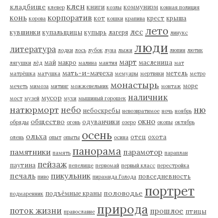
клен
кладбище
книги
коммунизм
клевер
козлы
конная полиция
корпоратив
конь
кот
крест
крыша
корова
кошки
крапива
лето
лес
кувшинки
купальщицы
купырь
лагеря
линукс
люди
литература
лодки
лось
лубок
луна
лыжи
люпин
лютик
март
май
макро
масленица
лягушки
лёд
малина
мантия
мат
мать-и-мачеха
метель
матрёшка
матушка
мемуары
мертвяки
метро
монастырь
море
мечеть
мимоза
митинг
можжевельник
монтаж
наличник
мусор
мост
музей
мухи
мышиный горошек
натюрморт
небо
ню
небоскребы
невозвратимое
ночь
ноябрь
окно
общество
одуванчики
обряды
огонь
озеро
окопы
октябрь
осень
ольха
отец
охота
олень
опыт
опыты
осина
панорама
памятники
парамотор
память
параплан
пейзаж
паутина
пепелище
первомай
первый класс
перестройка
пикульник
печаль
повседневность
пиво
пирамида Голода
портрет
половодье
подъёмные краны
подмаренник
природа
поток жизни
прошлое
птицы
православие