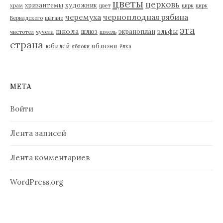
цветы
церковь
хризантемы
художник
храм
цвет
цирк
цирк
черемуха
черноплодная рябина
Вернадского
цыгане
эта
школа
шлюз
экраноплан
эльфы
чистотел
чучела
шмель
страна
яблоня
юбилей
яблоки
ёлка
МЕТА
Войти
Лента записей
Лента комментариев
WordPress.org