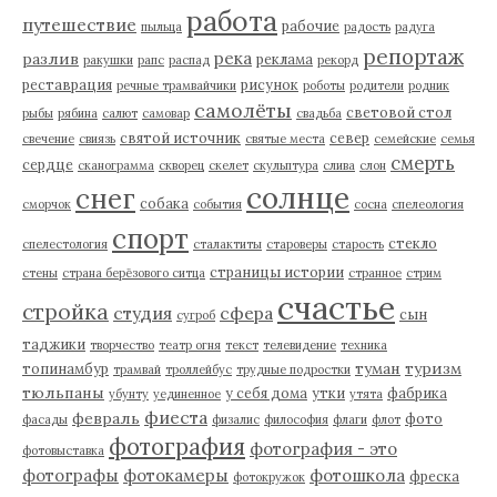
работа
путешествие
рабочие
пыльца
радость
радуга
репортаж
река
разлив
реклама
ракушки
рапс
распад
рекорд
реставрация
рисунок
речные трамвайчики
роботы
родители
родник
самолёты
световой стол
рыбы
рябина
салют
самовар
свадьба
святой источник
север
свечение
свиязь
святые места
семейские
семья
смерть
сердце
сканограмма
скворец
скелет
скульптура
слива
слон
солнце
снег
собака
сморчок
события
сосна
спелеология
спорт
стекло
спелестология
сталактиты
староверы
старость
страницы истории
стены
страна берёзового ситца
странное
стрим
счастье
стройка
студия
сфера
сын
сугроб
таджики
творчество
театр огня
текст
телевидение
техника
туман
туризм
топинамбур
трамвай
троллейбус
трудные подростки
тюльпаны
у себя дома
утки
фабрика
убунту
уединенное
утята
фиеста
февраль
фото
фасады
физалис
философия
флаги
флот
фотография
фотография - это
фотовыставка
фотографы
фотокамеры
фотошкола
фреска
фотокружок