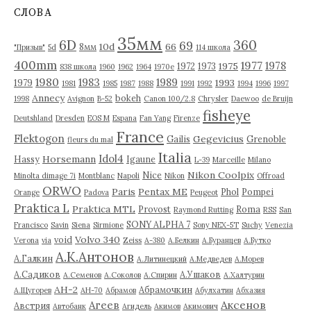
в
СЛОВА
ы
35мм
6D
360
69
10d
66
8мм
"Призыв"
5d
114 школа
400mm
1977
1978
1975
1972
1973
838 школа
1960
1962
1964
1970е
1980
1983
1989
1993
1979
1981
1985
1987
1988
1991
1992
1994
1996
1997
Annecy
bokeh
1998
Avignon
B-52
Canon 100/2.8
Chrysler
Daewoo
de Bruijn
fisheye
Deutshland
Dresden
EOS M
Espana
Fan Yang
Firenze
France
Flektogon
Gegevicius
Gailis
Grenoble
fleurs du mal
Italia
Idol4
Horsemann
Hassy
Igaune
L-39
Marceille
Milano
Nikon Coolpix
Nice
Minolta dimage 7i
Montblanc
Napoli
Nikon
Offroad
ORWO
Paris
Pentax ME
Phol
Pompei
Orange
Padova
Peugeot
Praktica L
Praktica MTL
Provost
Roma
Raymond Rutting
RSS
San
SONY ALPHA 7
Francisco
Savin
Siena
Sirmione
Sony NEX-5T
Suchy
Venezia
Volvo 340
void
Verona
via
Zeiss
А-380
А.Белкин
А.Буранцев
А.Бутко
А.К.Антонов
А.Галкин
А.Литинецкий
А.Медведев
А.Морев
А.Садиков
А.Ушаков
А.Семенов
А.Соколов
А.Спирин
А.Халтурин
АН-2
Абрамочкин
А.Щугорев
АН-70
Абрамов
Абулхатин
Абхазия
Аксенов
Агеев
Австрия
Автобанк
Агидель
Акимов
Акимович