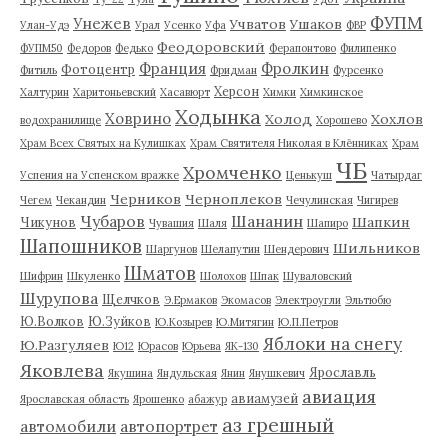
ФУПМ
Унежев
Учватов
Ушаков
Улан-Удэ
Урал
Усенко
Уфа
ФВР
Феодоровский
ФУПМ50
Федоров
Федько
Ферапонтово
Филипенко
Франция
Фролкин
Фотоцентр
Фитиль
Фридман
Фурсенко
Херсон
Халтурин
Харитоньевский
Хасавюрт
Химки
Химкинское
Ходынка
Ховрино
Холод
Хохлов
водохранилище
Хорошево
Храм Всех Святых на Кулишках
Храм Святителя Николая в Клённиках
Храм
ЧБ
Хромченко
Успения на Успенском вражке
Ценькуш
Чатырдаг
Черников
Черноплеков
Чегем
Чекандин
Чечулинская
Чигирев
Чубаров
Шананин
Шапкин
Чикунов
Чувашия
Шаля
Шапиро
Шапошников
Шильников
Шаргунов
Шелапутин
Шендерович
Шматов
Шифрин
Шкуленко
Шолохов
Шпак
Шуваловский
Шурупова
Щелчков
Э.Ермаков
Экомасов
Электроугли
Эльтюбю
Ю.Волков
Ю.Зуйков
Ю.Козырев
Ю.Митягин
Ю.П.Петров
Яблоки на снегу
Ю.Разгуляев
Ю12
Юрасов
Юрьева
ЯК-130
Яковлева
Ярославль
Якушина
Яндульская
Янин
Янушкевич
авиация
авиамузей
Ярославская область
Ярошенко
абажур
аз грешный
автомобили
автопортрет