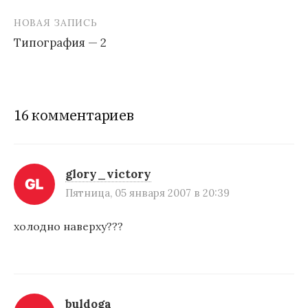
Н
НОВАЯ ЗАПИСЬ
а
Типография — 2
в
и
г
16 комментариев
а
ц
и
glory_victory
Пятница, 05 января 2007 в 20:39
я
п
холодно наверху???
о
з
а
buldoga