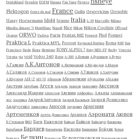
fisheye
Deutshland
Dresden
EOS M
Espana
Fan Yang
Firenze
France
Flektogon
Gegevicius
Gailis
Grenoble
fleurs du mal
Italia
Idol4
Horsemann
Hassy
Igaune
L-39
Marceille
Milano
Nikon Coolpix
Nice
Minolta dimage 7i
Montblanc
Napoli
Nikon
Offroad
ORWO
Paris
Pentax ME
Phol
Pompei
Orange
Padova
Peugeot
Praktica L
Praktica MTL
Provost
Roma
Raymond Rutting
RSS
San
SONY ALPHA 7
Francisco
Savin
Siena
Sirmione
Sony NEX-5T
Suchy
Venezia
Volvo 340
void
Verona
via
Zeiss
А-380
А.Белкин
А.Буранцев
А.Бутко
А.К.Антонов
А.Галкин
А.Литинецкий
А.Медведев
А.Морев
А.Садиков
А.Ушаков
А.Семенов
А.Соколов
А.Спирин
А.Халтурин
АН-2
Абрамочкин
А.Щугорев
АН-70
Абрамов
Абулхатин
Абхазия
Аксенов
Агеев
Австрия
Автобанк
Агидель
Акимов
Акимович
Альпы
Александр Маврин
Алешин
Алексеев
Алфреймс
Алёшкинский
Андрей Антонов
Андрей Денисенко
лес
Америка
Андрей Васильев
Аносов
Армения
Андрусенко
Аникеевка
Апуневич
Артеменков
Аэронатц
Аюпов
Архипов
Артём Денисенко
Баженов
Баев
Байков
Б.Степанов
БМО
Байкал
Байконур
Бакирова
Бардаев
Баскова
Бейдик
Барабанов
Бармичева
Башкирия
Белая
Белкин
Белоцерковская
Белкард
Белорусов
Белоцерковский