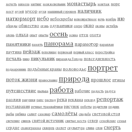
монастырь
море
мечеть
мимоза
митинг
можжевельник
монтаж
наличник
мусор
мост
музей
мухи
мышиный горошек
натюрморт
небо
ню
небоскребы
невозвратимое
ночь
ноябрь
окно
общество
одуванчики
обряды
огонь
озеро
окопы
октябрь
осень
ольха
отец
охота
олень
опыт
опыты
осина
панорама
памятники
парамотор
память
параплан
пейзаж
паутина
пепелище
первомай
первый класс
перестройка
пикульник
печаль
повседневность
пиво
пирамида Голода
портрет
половодье
подъёмные краны
подмаренник
природа
поток жизни
прошлое
птицы
православие
работа
путешествие
рабочие
пыльца
радость
радуга
репортаж
река
разлив
реклама
ракушки
рапс
распад
рекорд
реставрация
рисунок
речные трамвайчики
роботы
родители
родник
самолёты
световой стол
рыбы
рябина
салют
самовар
свадьба
святой источник
север
свечение
свиязь
святые места
семейские
семья
смерть
сердце
сканограмма
скворец
скелет
скульптура
слива
слон