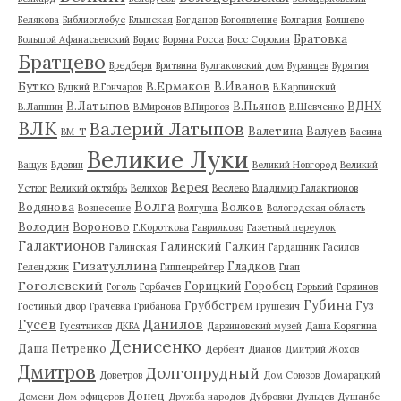
Белякова
Библиоглобус
Блынская
Богданов
Богоявление
Болгария
Болшево
Братовка
Большой Афанасьевский
Борис
Боряна Росса
Босс Сорокин
Братцево
Бредбери
Бритвина
Булгаковский дом
Буранцев
Бурятия
Бутко
В.Ермаков
В.Иванов
Буцкий
В.Гончаров
В.Карпинский
В.Латыпов
В.Пьянов
ВДНХ
В.Лапшин
В.Миронов
В.Пирогов
В.Шевченко
ВЛК
Валерий Латыпов
Валетина
Валуев
ВМ-Т
Васина
Великие Луки
Ващук
Вдовин
Великий Новгород
Великий
Верея
Устюг
Великий октябрь
Велихов
Веслево
Владимир Галактионов
Волга
Водянова
Волков
Вознесение
Волгуша
Вологодская область
Володин
Вороново
Г.Короткова
Гаврилково
Газетный переулок
Галактионов
Галинский
Галкин
Галинская
Гардашник
Гасилов
Гизатуллина
Гладков
Геленджик
Гиппенрейтер
Гнап
Гоголевский
Горицкий
Горобец
Гоголь
Горбачев
Горький
Горяинов
Губина
Груббстрем
Гуз
Гостиный двор
Грачевка
Грибанова
Грушевич
Гусев
Данилов
Гусятников
ДКБА
Дарвиновский музей
Даша Корягина
Денисенко
Даша Петренко
Дербент
Дианов
Дмитрий Жохов
Дмитров
Долгопрудный
Доветров
Дом Союзов
Домарацкий
Донец
Домени
Дом офицеров
Дружба народов
Дубровки
Дульцев
Душанбе