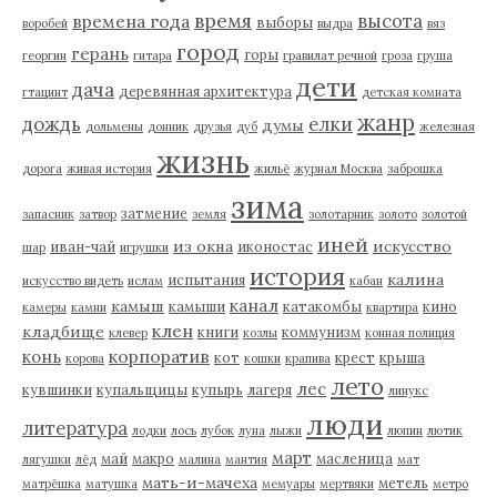
время
высота
времена года
выборы
воробей
выдра
вяз
город
герань
горы
георгин
гитара
гравилат речной
гроза
груша
дети
дача
деревянная архитектура
гтацинт
детская комната
жанр
дождь
елки
думы
дольмены
донник
друзья
дуб
железная
жизнь
дорога
живая история
жильё
журнал Москва
заброшка
зима
затмение
запасник
затвор
земля
золотарник
золото
золотой
иней
из окна
искусство
иван-чай
иконостас
шар
игрушки
история
калина
испытания
искусство видеть
ислам
кабан
канал
камыш
камыши
катакомбы
кино
камеры
камни
квартира
клен
кладбище
книги
коммунизм
клевер
козлы
конная полиция
корпоратив
конь
кот
крест
крыша
корова
кошки
крапива
лето
лес
кувшинки
купальщицы
купырь
лагеря
линукс
люди
литература
лодки
лось
лубок
луна
лыжи
люпин
лютик
март
май
макро
масленица
лягушки
лёд
малина
мантия
мат
мать-и-мачеха
метель
матрёшка
матушка
мемуары
мертвяки
метро