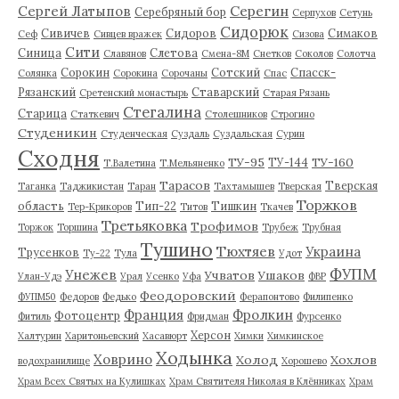
Серегин
Сергей Латыпов
Серебряный бор
Серпухов
Сетунь
Сидорюк
Сивичев
Сидоров
Симаков
Сеф
Сивцев вражек
Сизова
Сити
Синица
Слетова
Славянов
Смена-8М
Снетков
Соколов
Солотча
Сорокин
Сотский
Спасск-
Солянка
Сорокина
Сорочаны
Спас
Рязанский
Ставарский
Сретенский монастырь
Старая Рязань
Стегалина
Старица
Статкевич
Столешников
Строгино
Студеникин
Студенческая
Суздаль
Суздальская
Сурин
Сходня
ТУ-95
ТУ-160
ТУ-144
Т.Валетина
Т.Мельяненко
Тарасов
Тверская
Таганка
Таджикистан
Таран
Тахтамышев
Тверская
Торжков
область
Тип-22
Тишкин
Тер-Крикоров
Титов
Ткачев
Третьяковка
Трофимов
Торжок
Торшина
Трубеж
Трубная
Тушино
Тюхтяев
Украина
Трусенков
Ту-22
Тула
Удот
ФУПМ
Унежев
Учватов
Ушаков
Улан-Удэ
Урал
Усенко
Уфа
ФВР
Феодоровский
ФУПМ50
Федоров
Федько
Ферапонтово
Филипенко
Франция
Фролкин
Фотоцентр
Фитиль
Фридман
Фурсенко
Херсон
Халтурин
Харитоньевский
Хасавюрт
Химки
Химкинское
Ходынка
Ховрино
Холод
Хохлов
водохранилище
Хорошево
Храм Всех Святых на Кулишках
Храм Святителя Николая в Клённиках
Храм