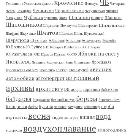
ЧБ
Хромченко
Успения на Успенском вражке
Ценькуш
Чатырдаг
Черников
Черноплеков
Чегем
Чекандин
Чечулинская
Чигирев
Чубаров
Шананин
Шапкин
Чикунов
Чувашия
Шаля
Шапиро
Шапошников
Шильников
Шаргунов
Шелапутин
Шендерович
Шматов
Шифрин
Шкуленко
Шолохов
Шпак
Шуваловский
Шурупова
Щелчков
Э.Ермаков
Экомасов
Электроугли
Эльтюбю
Ю.Волков
Ю.Зуйков
Ю.Козырев
Ю.Митягин
Ю.П.Петров
Яблоки на снегу
Ю.Разгуляев
Ю12
Юрасов
Юрьева
ЯК-130
Яковлева
Ярославль
Якушина
Яндульская
Янин
Янушкевич
авиация
авиамузей
Ярославская область
Ярошенко
абажур
аз грешный
автомобили
автопортрет
архивы
архитектура
астра
африканцы
бабье лето
береза
байдарка
бездомные
белолобый гусь
беременность
верба
бузина
блондинки
бобры
василек
ватрушки
велосипед
весна
вода
вишня
вертолёты
видео
виноград
воздухоплавание
вологодчина
водоросли