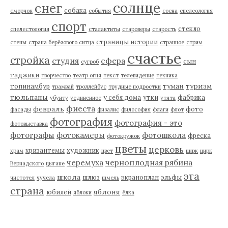
солнце
снег
собака
сморчок
события
сосна
спелеология
спорт
стекло
спелестология
сталактиты
староверы
старость
страницы истории
стены
страна берёзового ситца
странное
стрим
счастье
стройка
студия
сфера
сын
сугроб
таджики
творчество
театр огня
текст
телевидение
техника
туман
туризм
топинамбур
трамвай
троллейбус
трудные подростки
тюльпаны
у себя дома
утки
фабрика
убунту
уединенное
утята
фиеста
февраль
фото
фасады
физалис
философия
флаги
флот
фотография
фотография - это
фотовыставка
фотографы
фотокамеры
фотошкола
фреска
фотокружок
цветы
церковь
хризантемы
художник
храм
цвет
цирк
цирк
черемуха
черноплодная рябина
Вернадского
цыгане
эта
школа
шлюз
экраноплан
эльфы
чистотел
чучела
шмель
страна
яблоня
юбилей
яблоки
ёлка