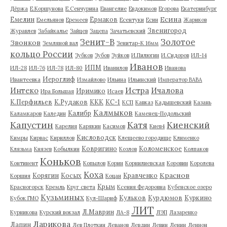
Дёржа
Е.Коршунова
Е.Сенчурина
Евангелие
Евдокимов
Егорова
Екатеринбург
Есина
Емелин
Ермаков
Емельянов
Еремеев
Есентуки
Есин
Жариков
Звенигород
Журавлев
Забайкалье
Зайцев
Зацепа
Зачатьевский
Зенит-В
Золотое
Звонков
Земляной вал
Зенитар-К 16мм
кольцо России
Зубков
Зубов
Зуйков
И.Пилюгин
И.Сидоров
ИЛ-14
Иванов
ИПМ
ИЛ-28
ИЛ-76
ИЛ-78
ИЛ-80
Иванилов
Иванова
Иероглиф
Ивантеевка
Измайлово
Ильина
Ильинский
Император ВАВА
Истра
Интеко
Ичалова
Иримико
Ира Большая
Исаев
К.Перфильев
К.Рудаков
ККК
КС-1
КСП
Кавказ
Кадышевский
Казань
Калмыков
Калибр
Каламкаров
Каледин
Каменец-Подольский
Капустин
Катя
Киенский
Карелия
Карякин
Касимов
Киев4
Кисловодск
Кимры
Кирвас
Кириллов
Клещеево городище
Клименко
Ковригино
Коломенское
Клязьма
Князев
Кобылкин
Козлов
Колпаков
Коньков
Континент
Копылов
Корин
Корнилиевская
Коровин
Королева
Коха
Краснов
Корягин
Косых
Кравченко
Коршия
Коцан
Крым
Красногорск
Кремль
Круг света
Ксения Федоровна
Кубенское озеро
Кузьминых
Кульков
Курдюмов
Куркино
Кубок ГМО
Кул-Шариф
ЛИТ
Л.Маврин
Курникова
Курский вокзал
ЛА-8
ЛЭП
Лазаренко
Ларикова
Лапин
Лев Плоткин
Леванов
Левдин
Левин
Ленин
Леннон