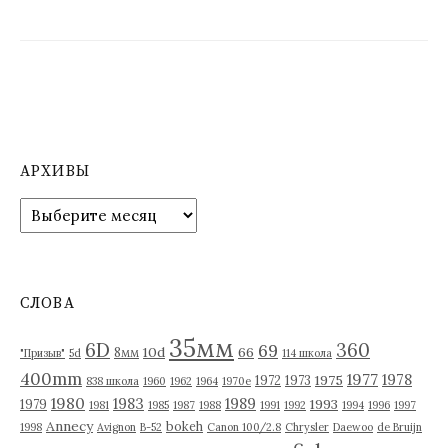
п
о
з
а
п
АРХИВЫ
и
А
р
с
х
я
и
в
м
СЛОВА
ы
35мм
6D
360
69
10d
66
8мм
"Призыв"
5d
114 школа
400mm
1977
1978
1975
1972
1973
838 школа
1960
1962
1964
1970е
1980
1983
1989
1993
1979
1981
1985
1987
1988
1991
1992
1994
1996
1997
Annecy
bokeh
1998
Avignon
B-52
Canon 100/2.8
Chrysler
Daewoo
de Bruijn