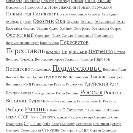
Новодевичий
Николаева
Николенко
Новатор
Новгород
Новиков
Новоспасский
Новый Иерусалим
Новокосино
Новороссийск
Новый год
Новый свет
Носков
Овчинников
Огарёва
Огородная
Ожогин
Ока
слобода
Одесса
Окулова
Олесько
Олимпийский
Ольга
Карталова
Ольгово
Опарин
Орлов
Орлёнок
Остафьево
Остоженка
Остров
Очеретный
Ошевенск
Павел Соколов
Павелецкий
Павлушенко
Пересветов
Парамоновский овраг
Пархоменко
Переславль
Петренко
Перфильев
Перловка
Петров
Пирогов
Петрово
Петровск
Петровские ворота
Пилюгин
Пименов
Подмосковье
Плещеево
Плохотников
Покровка
Поля
Пьянов
Путилково
Полянка
Попова
Пресня
Пушкинский
Пятигорск
Рдейский
Рдея
Пятницкая
РЖД
Развадовская
Ракета
Расторгуев
Россия
Ростов
Речной вокзал
Рождествено
Росси
Россина
Великий
Рудаков
Руза
Рукавишников
Русе
Рыбаков Е.
Рысачок
Рязань
Рябцев
С.Латыпов
С.Капица
С.Семенов
С.Штенцов
СССР
Савчук
СВЕМА
СУ-17
Садиков
Садовое кольцо
Сальников
Сан-
Сара Тисдейл
Франциско
Северный порт
Селезнева
Семейный Доктор
Сеня
Семушин
Семенов
Семеновская
Сенчурина
Сергей Кузнецов