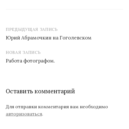
ПРЕДЫДУЩАЯ ЗАПИСЬ
Юрий Абрамочкин на Гоголевском
Н
НОВАЯ ЗАПИСЬ
а
Работа фотографом.
в
и
г
Оставить комментарий
а
ц
Для отправки комментария вам необходимо
авторизоваться
.
и
я