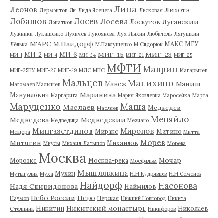
Лина
Леонов
Лихотэ
Лермонтов
Ли
Лида Ясенева
Лисковая
Лобашов
Лосев
Лосева
Луганский
Лоскутов
Лопатков
Лужники
Лукашенко
Лукичев
Лукоянова
Лух
Лыхин
Любитель
Лягушкин
М'АРС
М.Найдорф
МАКС
МГУ
Лёнька
М.Павлушенко
М.Сидорюк
МИГ-15
МИГ-23
МИ-2
МИ-6
МИ-1
МИ-4
МИ-24
МИГ-21
МИГ-25
МФТИ
Маврин
МИГ-25ПУ
МИГ-27
МИГ-29
МЛС
МПС
Магарычев
Мальцев
Манихино
Маниш
Манеж
Магомаев
Малышев
Маринина
Мануйлович
Маргарита
Мария Яковлевна
Маросейка
Марта
Маруценко
Маша
Маслаев
Медведев
Масляев
Меняйло
Медведева
Медведский
Медведица
Мезиано
Мингазетдинов
Миронов
Миракс
Митино
Мещера
Митта
Морев
Митягин
Михайлов
Миусы
Михаил Латыпов
Морева
Москва
Мочар
Морозко
Москва-река
Мосфильм
Мышлявкина
Мухин
Мутыгулин
Муха
Н.Н.Кудрявцев
Н.Н.Семенов
Найдорф
Насонова
Надя Спиридонова
Наймилов
Небо России
Неро
Наумов
Нерская
Нижний Новгород
Никита
Никитский монастырь
Никитин
Николаев
Столпник
Никифоров