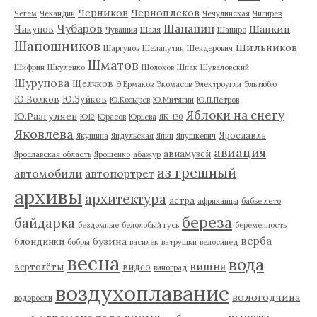
Черников
Черноплеков
Чегем
Чекандин
Чечулинская
Чигирев
Чубаров
Шананин
Шапкин
Чикунов
Чувашия
Шаля
Шапиро
Шапошников
Шильников
Шаргунов
Шелапутин
Шендерович
Шматов
Шифрин
Шкуленко
Шолохов
Шпак
Шуваловский
Шурупова
Щелчков
Э.Ермаков
Экомасов
Электроугли
Эльтюбю
Ю.Волков
Ю.Зуйков
Ю.Козырев
Ю.Митягин
Ю.П.Петров
Яблоки на снегу
Ю.Разгуляев
Ю12
Юрасов
Юрьева
ЯК-130
Яковлева
Ярославль
Якушина
Яндульская
Янин
Янушкевич
авиация
авиамузей
Ярославская область
Ярошенко
абажур
аз грешный
автомобили
автопортрет
архивы
архитектура
астра
африканцы
бабье лето
береза
байдарка
бездомные
белолобый гусь
беременность
верба
бузина
блондинки
бобры
василек
ватрушки
велосипед
весна
вода
вишня
вертолёты
видео
виноград
воздухоплавание
вологодчина
водоросли