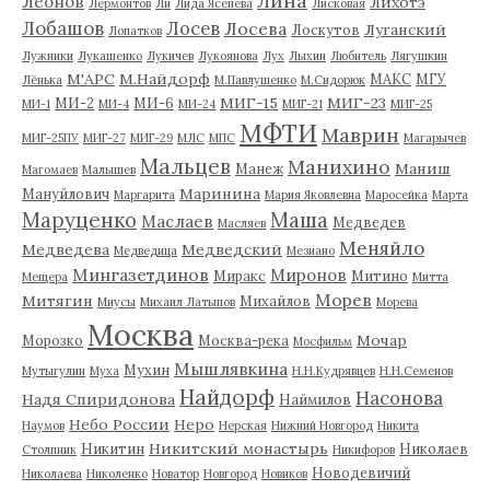
Лина
Леонов
Лихотэ
Лермонтов
Ли
Лида Ясенева
Лисковая
Лобашов
Лосев
Лосева
Луганский
Лоскутов
Лопатков
Лужники
Лукашенко
Лукичев
Лукоянова
Лух
Лыхин
Любитель
Лягушкин
М'АРС
М.Найдорф
МАКС
МГУ
Лёнька
М.Павлушенко
М.Сидорюк
МИГ-15
МИГ-23
МИ-2
МИ-6
МИ-1
МИ-4
МИ-24
МИГ-21
МИГ-25
МФТИ
Маврин
МИГ-25ПУ
МИГ-27
МИГ-29
МЛС
МПС
Магарычев
Мальцев
Манихино
Маниш
Манеж
Магомаев
Малышев
Маринина
Мануйлович
Маргарита
Мария Яковлевна
Маросейка
Марта
Маруценко
Маша
Маслаев
Медведев
Масляев
Меняйло
Медведева
Медведский
Медведица
Мезиано
Мингазетдинов
Миронов
Миракс
Митино
Мещера
Митта
Морев
Митягин
Михайлов
Миусы
Михаил Латыпов
Морева
Москва
Мочар
Морозко
Москва-река
Мосфильм
Мышлявкина
Мухин
Мутыгулин
Муха
Н.Н.Кудрявцев
Н.Н.Семенов
Найдорф
Насонова
Надя Спиридонова
Наймилов
Небо России
Неро
Наумов
Нерская
Нижний Новгород
Никита
Никитский монастырь
Никитин
Николаев
Столпник
Никифоров
Новодевичий
Николаева
Николенко
Новатор
Новгород
Новиков