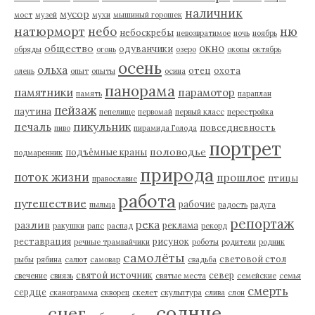
наличник
мусор
мост
музей
мухи
мышиный горошек
натюрморт
небо
ню
небоскребы
невозвратимое
ночь
ноябрь
окно
общество
одуванчики
обряды
огонь
озеро
окопы
октябрь
осень
ольха
отец
охота
олень
опыт
опыты
осина
панорама
памятники
парамотор
память
параплан
пейзаж
паутина
пепелище
первомай
первый класс
перестройка
пикульник
печаль
повседневность
пиво
пирамида Голода
портрет
половодье
подъёмные краны
подмаренник
природа
поток жизни
прошлое
птицы
православие
работа
путешествие
рабочие
пыльца
радость
радуга
репортаж
река
разлив
реклама
ракушки
рапс
распад
рекорд
реставрация
рисунок
речные трамвайчики
роботы
родители
родник
самолёты
световой стол
рыбы
рябина
салют
самовар
свадьба
святой источник
север
свечение
свиязь
святые места
семейские
семья
смерть
сердце
сканограмма
скворец
скелет
скульптура
слива
слон
солнце
снег