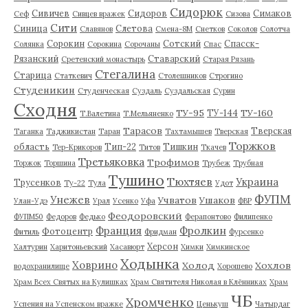
Сидорюк
Сивичев
Сидоров
Симаков
Сеф
Сивцев вражек
Сизова
Сити
Синица
Слетова
Славянов
Смена-8М
Снетков
Соколов
Солотча
Сорокин
Сотский
Спасск-
Солянка
Сорокина
Сорочаны
Спас
Рязанский
Ставарский
Сретенский монастырь
Старая Рязань
Стегалина
Старица
Статкевич
Столешников
Строгино
Студеникин
Студенческая
Суздаль
Суздальская
Сурин
Сходня
ТУ-95
ТУ-160
ТУ-144
Т.Валетина
Т.Мельяненко
Тарасов
Тверская
Таганка
Таджикистан
Таран
Тахтамышев
Тверская
Торжков
область
Тип-22
Тишкин
Тер-Крикоров
Титов
Ткачев
Третьяковка
Трофимов
Торжок
Торшина
Трубеж
Трубная
Тушино
Тюхтяев
Украина
Трусенков
Ту-22
Тула
Удот
ФУПМ
Унежев
Учватов
Ушаков
Улан-Удэ
Урал
Усенко
Уфа
ФВР
Феодоровский
ФУПМ50
Федоров
Федько
Ферапонтово
Филипенко
Франция
Фролкин
Фотоцентр
Фитиль
Фридман
Фурсенко
Херсон
Халтурин
Харитоньевский
Хасавюрт
Химки
Химкинское
Ходынка
Ховрино
Холод
Хохлов
водохранилище
Хорошево
Храм Всех Святых на Кулишках
Храм Святителя Николая в Клённиках
Храм
ЧБ
Хромченко
Успения на Успенском вражке
Ценькуш
Чатырдаг