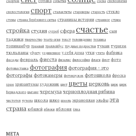
собака
сморчок
события
сосна
спелеология
спорт
стекло
спелестология
сталактиты
староверы
старость
страницы истории
стены
страна берёзового ситца
странное
стрим
счастье
стройка
студия
сфера
сын
сугроб
таджики
творчество
театр огня
текст
телевидение
техника
туман
туризм
топинамбур
трамвай
троллейбус
трудные подростки
тюльпаны
у себя дома
утки
фабрика
убунту
уединенное
утята
фиеста
февраль
фото
фасады
физалис
философия
флаги
флот
фотография
фотография - это
фотовыставка
фотографы
фотокамеры
фотошкола
фреска
фотокружок
цветы
церковь
хризантемы
художник
храм
цвет
цирк
цирк
черемуха
черноплодная рябина
Вернадского
цыгане
эта
школа
шлюз
экраноплан
эльфы
чистотел
чучела
шмель
страна
яблоня
юбилей
яблоки
ёлка
МЕТА