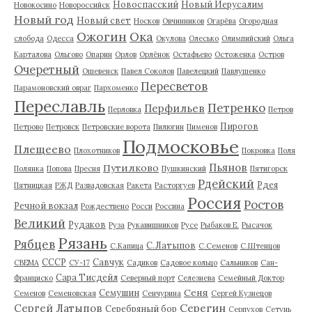
Новоспасский
Новый Иерусалим
Новокосино
Новороссийск
Новый год
Новый свет
Носков
Овчинников
Огарёва
Огородная
Ожогин
Ока
слобода
Одесса
Окулова
Олесько
Олимпийский
Ольга
Карталова
Ольгово
Опарин
Орлов
Орлёнок
Остафьево
Остоженка
Остров
Очеретный
Ошевенск
Павел Соколов
Павелецкий
Павлушенко
Пересветов
Парамоновский овраг
Пархоменко
Переславль
Петренко
Перфильев
Перловка
Петров
Пирогов
Петрово
Петровск
Петровские ворота
Пилюгин
Пименов
Подмосковье
Плещеево
Плохотников
Покровка
Поля
Пьянов
Путилково
Полянка
Попова
Пресня
Пушкинский
Пятигорск
Рдейский
Рдея
Пятницкая
РЖД
Развадовская
Ракета
Расторгуев
Россия
Ростов
Речной вокзал
Рождествено
Росси
Россина
Великий
Рудаков
Руза
Рукавишников
Русе
Рыбаков Е.
Рысачок
Рязань
Рябцев
С.Латыпов
С.Капица
С.Семенов
С.Штенцов
СССР
Савчук
СВЕМА
СУ-17
Садиков
Садовое кольцо
Сальников
Сан-
Сара Тисдейл
Франциско
Северный порт
Селезнева
Семейный Доктор
Сеня
Семушин
Семенов
Семеновская
Сенчурина
Сергей Кузнецов
Серегин
Сергей Латыпов
Серебряный бор
Серпухов
Сетунь