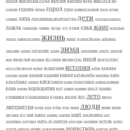
время
высота
времена года
выборы
воробей
выдра
вяз
город
герань
горы
георгин
гитара
гравилат речной
гроза
груша
дети
дача
деревянная архитектура
гтацинт
детская комната
жанр
дождь
елки
думы
дольмены
донник
друзья
дуб
железная
жизнь
дорога
живая история
жильё
журнал Москва
заброшка
зима
затмение
запасник
затвор
земля
золотарник
золото
золотой
иней
из окна
искусство
иван-чай
иконостас
шар
игрушки
история
калина
испытания
искусство видеть
ислам
кабан
канал
камыш
камыши
катакомбы
кино
камеры
камни
квартира
клен
кладбище
книги
коммунизм
клевер
козлы
конная полиция
корпоратив
конь
кот
крест
крыша
корова
кошки
крапива
лето
лес
кувшинки
купальщицы
купырь
лагеря
линукс
люди
литература
лодки
лось
лубок
луна
лыжи
люпин
лютик
март
май
макро
масленица
лягушки
лёд
малина
мантия
мат
мать-и-мачеха
метель
матрёшка
матушка
мемуары
мертвяки
метро
монастырь
море
мечеть
мимоза
митинг
можжевельник
монтаж