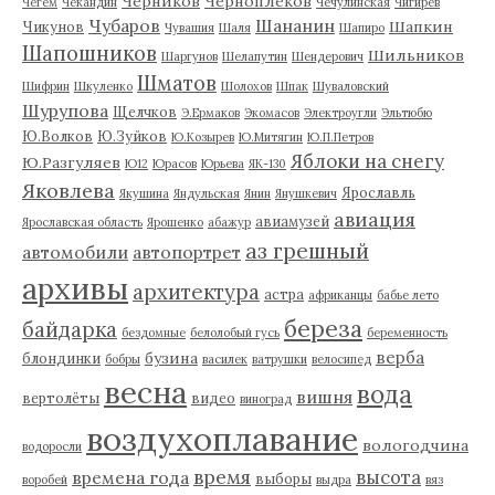
Черников
Черноплеков
Чегем
Чекандин
Чечулинская
Чигирев
Чубаров
Шананин
Шапкин
Чикунов
Чувашия
Шаля
Шапиро
Шапошников
Шильников
Шаргунов
Шелапутин
Шендерович
Шматов
Шифрин
Шкуленко
Шолохов
Шпак
Шуваловский
Шурупова
Щелчков
Э.Ермаков
Экомасов
Электроугли
Эльтюбю
Ю.Волков
Ю.Зуйков
Ю.Козырев
Ю.Митягин
Ю.П.Петров
Яблоки на снегу
Ю.Разгуляев
Ю12
Юрасов
Юрьева
ЯК-130
Яковлева
Ярославль
Якушина
Яндульская
Янин
Янушкевич
авиация
авиамузей
Ярославская область
Ярошенко
абажур
аз грешный
автомобили
автопортрет
архивы
архитектура
астра
африканцы
бабье лето
береза
байдарка
бездомные
белолобый гусь
беременность
верба
бузина
блондинки
бобры
василек
ватрушки
велосипед
весна
вода
вишня
вертолёты
видео
виноград
воздухоплавание
вологодчина
водоросли
время
высота
времена года
выборы
воробей
выдра
вяз