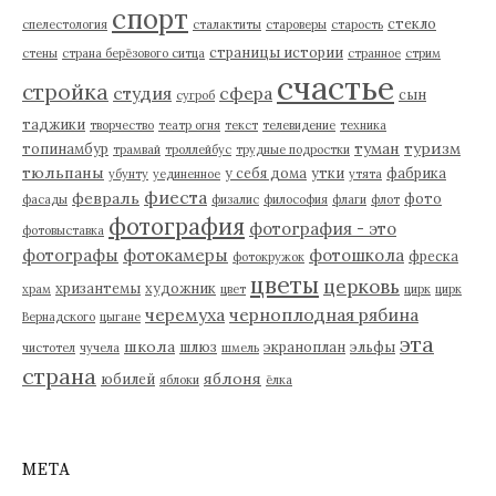
спорт
стекло
спелестология
сталактиты
староверы
старость
страницы истории
стены
страна берёзового ситца
странное
стрим
счастье
стройка
студия
сфера
сын
сугроб
таджики
творчество
театр огня
текст
телевидение
техника
туман
туризм
топинамбур
трамвай
троллейбус
трудные подростки
тюльпаны
у себя дома
утки
фабрика
убунту
уединенное
утята
фиеста
февраль
фото
фасады
физалис
философия
флаги
флот
фотография
фотография - это
фотовыставка
фотографы
фотокамеры
фотошкола
фреска
фотокружок
цветы
церковь
хризантемы
художник
храм
цвет
цирк
цирк
черемуха
черноплодная рябина
Вернадского
цыгане
эта
школа
шлюз
экраноплан
эльфы
чистотел
чучела
шмель
страна
яблоня
юбилей
яблоки
ёлка
МЕТА