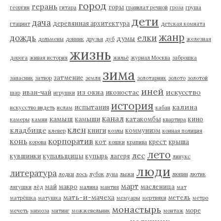
город
герань
горы
георгин
гитара
гравилат речной
гроза
груша
дети
дача
деревянная архитектура
гтацинт
детская комната
жанр
дождь
елки
думы
дольмены
донник
друзья
дуб
железная
жизнь
дорога
живая история
жильё
журнал Москва
заброшка
зима
затмение
запасник
затвор
земля
золотарник
золото
золотой
иней
из окна
искусство
иван-чай
иконостас
шар
игрушки
история
калина
испытания
искусство видеть
ислам
кабан
канал
камыш
камыши
катакомбы
кино
камеры
камни
квартира
клен
кладбище
книги
коммунизм
клевер
козлы
конная полиция
корпоратив
конь
кот
крест
крыша
корова
кошки
крапива
лето
лес
кувшинки
купальщицы
купырь
лагеря
линукс
люди
литература
лодки
лось
лубок
луна
лыжи
люпин
лютик
март
май
макро
масленица
лягушки
лёд
малина
мантия
мат
мать-и-мачеха
метель
матрёшка
матушка
мемуары
мертвяки
метро
монастырь
море
мечеть
мимоза
митинг
можжевельник
монтаж