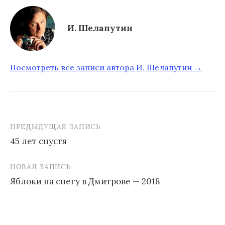
И. Шелапутин
Посмотреть все записи автора И. Шелапутин →
ПРЕДЫДУЩАЯ ЗАПИСЬ
45 лет спустя
Н
НОВАЯ ЗАПИСЬ
а
Яблоки на снегу в Дмитрове — 2018
в
и