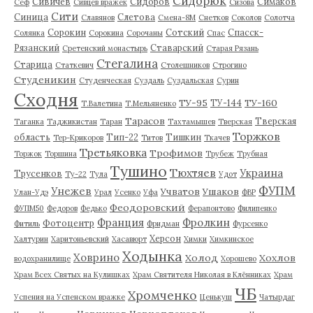
Сидорюк
Сивичев
Сидоров
Симаков
Сеф
Сивцев вражек
Сизова
Сити
Синица
Слетова
Славянов
Смена-8М
Снетков
Соколов
Солотча
Сорокин
Сотский
Спасск-
Солянка
Сорокина
Сорочаны
Спас
Рязанский
Ставарский
Сретенский монастырь
Старая Рязань
Стегалина
Старица
Статкевич
Столешников
Строгино
Студеникин
Студенческая
Суздаль
Суздальская
Сурин
Сходня
ТУ-95
ТУ-160
ТУ-144
Т.Валетина
Т.Мельяненко
Тарасов
Тверская
Таганка
Таджикистан
Таран
Тахтамышев
Тверская
Торжков
область
Тип-22
Тишкин
Тер-Крикоров
Титов
Ткачев
Третьяковка
Трофимов
Торжок
Торшина
Трубеж
Трубная
Тушино
Тюхтяев
Украина
Трусенков
Ту-22
Тула
Удот
ФУПМ
Унежев
Учватов
Ушаков
Улан-Удэ
Урал
Усенко
Уфа
ФВР
Феодоровский
ФУПМ50
Федоров
Федько
Ферапонтово
Филипенко
Франция
Фролкин
Фотоцентр
Фитиль
Фридман
Фурсенко
Херсон
Халтурин
Харитоньевский
Хасавюрт
Химки
Химкинское
Ходынка
Ховрино
Холод
Хохлов
водохранилище
Хорошево
Храм Всех Святых на Кулишках
Храм Святителя Николая в Клённиках
Храм
ЧБ
Хромченко
Успения на Успенском вражке
Ценькуш
Чатырдаг