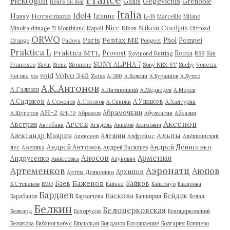
Flektogon
Gegevicius
Gailis
Grenoble
м
fleurs du mal
Italia
Idol4
Horsemann
Hassy
Igaune
L-39
Marceille
Milano
Nikon Coolpix
Nice
Minolta dimage 7i
Montblanc
Napoli
Nikon
Offroad
ORWO
Paris
Pentax ME
Phol
Pompei
Orange
Padova
Peugeot
Praktica L
Praktica MTL
Provost
Roma
Raymond Rutting
RSS
San
SONY ALPHA 7
Francisco
Savin
Siena
Sirmione
Sony NEX-5T
Suchy
Venezia
Volvo 340
void
Verona
via
Zeiss
А-380
А.Белкин
А.Буранцев
А.Бутко
А.К.Антонов
А.Галкин
А.Литинецкий
А.Медведев
А.Морев
А.Садиков
А.Ушаков
А.Семенов
А.Соколов
А.Спирин
А.Халтурин
АН-2
Абрамочкин
А.Щугорев
АН-70
Абрамов
Абулхатин
Абхазия
Аксенов
Агеев
Австрия
Автобанк
Агидель
Акимов
Акимович
Альпы
Александр Маврин
Алешин
Алексеев
Алфреймс
Алёшкинский
Андрей Антонов
Андрей Денисенко
лес
Америка
Андрей Васильев
Аносов
Армения
Андрусенко
Аникеевка
Апуневич
Артеменков
Аэронатц
Аюпов
Архипов
Артём Денисенко
Баженов
Баев
Байков
Б.Степанов
БМО
Байкал
Байконур
Бакирова
Бардаев
Баскова
Бейдик
Барабанов
Бармичева
Башкирия
Белая
Белкин
Белоцерковская
Белкард
Белорусов
Белоцерковский
Белякова
Библиоглобус
Блынская
Богданов
Богоявление
Болгария
Болшево