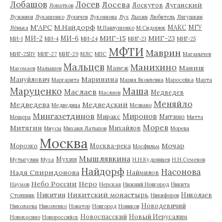
Лобашов
Лосев
Лосева
Луганский
Лоскутов
Лопатков
Лужники
Лукашенко
Лукичев
Лукоянова
Лух
Лыхин
Любитель
Лягушкин
М'АРС
М.Найдорф
МАКС
МГУ
Лёнька
М.Павлушенко
М.Сидорюк
МИГ-15
МИГ-23
МИ-2
МИ-6
МИ-1
МИ-4
МИ-24
МИГ-21
МИГ-25
МФТИ
Маврин
МИГ-25ПУ
МИГ-27
МИГ-29
МЛС
МПС
Магарычев
Мальцев
Манихино
Маниш
Манеж
Магомаев
Малышев
Маринина
Мануйлович
Маргарита
Мария Яковлевна
Маросейка
Марта
Маруценко
Маша
Маслаев
Медведев
Масляев
Меняйло
Медведева
Медведский
Медведица
Мезиано
Мингазетдинов
Миронов
Миракс
Митино
Мещера
Митта
Морев
Митягин
Михайлов
Миусы
Михаил Латыпов
Морева
Москва
Мочар
Морозко
Москва-река
Мосфильм
Мышлявкина
Мухин
Мутыгулин
Муха
Н.Н.Кудрявцев
Н.Н.Семенов
Найдорф
Насонова
Надя Спиридонова
Наймилов
Небо России
Неро
Наумов
Нерская
Нижний Новгород
Никита
Никитский монастырь
Никитин
Николаев
Столпник
Никифоров
Новодевичий
Николаева
Николенко
Новатор
Новгород
Новиков
Новоспасский
Новый Иерусалим
Новокосино
Новороссийск