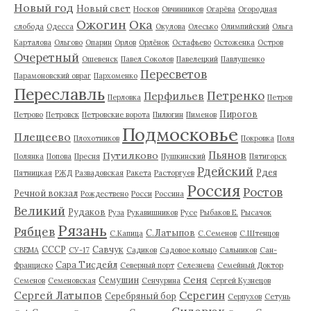
Новый год
Новый свет
Носков
Овчинников
Огарёва
Огородная
Ожогин
Ока
слобода
Одесса
Окулова
Олесько
Олимпийский
Ольга
Карталова
Ольгово
Опарин
Орлов
Орлёнок
Остафьево
Остоженка
Остров
Очеретный
Ошевенск
Павел Соколов
Павелецкий
Павлушенко
Пересветов
Парамоновский овраг
Пархоменко
Переславль
Петренко
Перфильев
Перловка
Петров
Пирогов
Петрово
Петровск
Петровские ворота
Пилюгин
Пименов
Подмосковье
Плещеево
Плохотников
Покровка
Поля
Пьянов
Путилково
Полянка
Попова
Пресня
Пушкинский
Пятигорск
Рдейский
Рдея
Пятницкая
РЖД
Развадовская
Ракета
Расторгуев
Россия
Ростов
Речной вокзал
Рождествено
Росси
Россина
Великий
Рудаков
Руза
Рукавишников
Русе
Рыбаков Е.
Рысачок
Рязань
Рябцев
С.Латыпов
С.Капица
С.Семенов
С.Штенцов
СССР
Савчук
СВЕМА
СУ-17
Садиков
Садовое кольцо
Сальников
Сан-
Сара Тисдейл
Франциско
Северный порт
Селезнева
Семейный Доктор
Сеня
Семушин
Семенов
Семеновская
Сенчурина
Сергей Кузнецов
Серегин
Сергей Латыпов
Серебряный бор
Серпухов
Сетунь