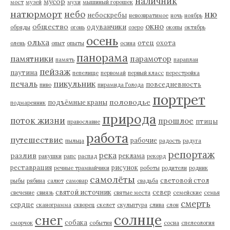
наличник
мусор
мост
музей
мухи
мышиный горошек
натюрморт
небо
ню
небоскребы
невозвратимое
ночь
ноябрь
окно
общество
одуванчики
обряды
огонь
озеро
окопы
октябрь
осень
ольха
отец
охота
олень
опыт
опыты
осина
панорама
памятники
парамотор
память
параплан
пейзаж
паутина
пепелище
первомай
первый класс
перестройка
пикульник
печаль
повседневность
пиво
пирамида Голода
портрет
половодье
подъёмные краны
подмаренник
природа
поток жизни
прошлое
птицы
православие
работа
путешествие
рабочие
пыльца
радость
радуга
репортаж
река
разлив
реклама
ракушки
рапс
распад
рекорд
реставрация
рисунок
речные трамвайчики
роботы
родители
родник
самолёты
световой стол
рыбы
рябина
салют
самовар
свадьба
святой источник
север
свечение
свиязь
святые места
семейские
семья
смерть
сердце
сканограмма
скворец
скелет
скульптура
слива
слон
солнце
снег
собака
сморчок
события
сосна
спелеология