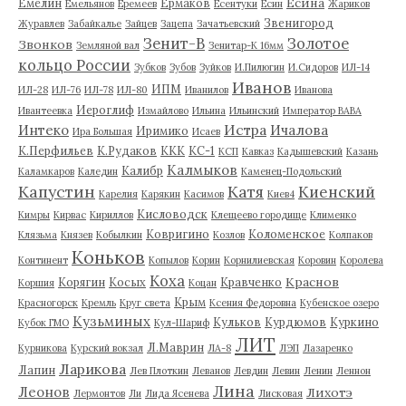
Есина
Емелин
Ермаков
Емельянов
Еремеев
Есентуки
Есин
Жариков
Звенигород
Журавлев
Забайкалье
Зайцев
Зацепа
Зачатьевский
Зенит-В
Золотое
Звонков
Земляной вал
Зенитар-К 16мм
кольцо России
Зубков
Зубов
Зуйков
И.Пилюгин
И.Сидоров
ИЛ-14
Иванов
ИПМ
ИЛ-28
ИЛ-76
ИЛ-78
ИЛ-80
Иванилов
Иванова
Иероглиф
Ивантеевка
Измайлово
Ильина
Ильинский
Император ВАВА
Истра
Интеко
Ичалова
Иримико
Ира Большая
Исаев
К.Перфильев
К.Рудаков
ККК
КС-1
КСП
Кавказ
Кадышевский
Казань
Калмыков
Калибр
Каламкаров
Каледин
Каменец-Подольский
Капустин
Катя
Киенский
Карелия
Карякин
Касимов
Киев4
Кисловодск
Кимры
Кирвас
Кириллов
Клещеево городище
Клименко
Ковригино
Коломенское
Клязьма
Князев
Кобылкин
Козлов
Колпаков
Коньков
Континент
Копылов
Корин
Корнилиевская
Коровин
Королева
Коха
Краснов
Корягин
Косых
Кравченко
Коршия
Коцан
Крым
Красногорск
Кремль
Круг света
Ксения Федоровна
Кубенское озеро
Кузьминых
Кульков
Курдюмов
Куркино
Кубок ГМО
Кул-Шариф
ЛИТ
Л.Маврин
Курникова
Курский вокзал
ЛА-8
ЛЭП
Лазаренко
Ларикова
Лапин
Лев Плоткин
Леванов
Левдин
Левин
Ленин
Леннон
Лина
Леонов
Лихотэ
Лермонтов
Ли
Лида Ясенева
Лисковая