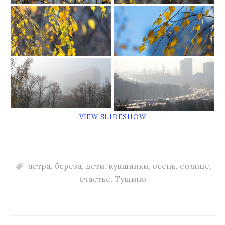
VIEW SLIDESHOW
астра
,
береза
,
дети
,
кувшинки
,
осень
,
солнце
,
счастье
,
Тушино