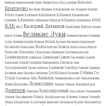
Братовка
Большой Афанасьевский
Борис
Боряна Росса
Босс Сорокин
Братцево
Бредбери
Бритвина
Булгаковский дом
Буранцев
Бурятия
Бутко
В.Ермаков
В.Иванов
Буцкий
В.Гончаров
В.Карпинский
В.Латыпов
В.Пьянов
ВДНХ
В.Лапшин
В.Миронов
В.Пирогов
В.Шевченко
ВЛК
Валерий Латыпов
Валетина
Валуев
ВМ-Т
Васина
Великие Луки
Ващук
Вдовин
Великий Новгород
Великий
Верея
Устюг
Великий октябрь
Велихов
Веслево
Владимир Галактионов
Волга
Водянова
Волков
Вознесение
Волгуша
Вологодская область
Володин
Вороново
Г.Короткова
Гаврилково
Газетный переулок
Галактионов
Галинский
Галкин
Галинская
Гардашник
Гасилов
Гизатуллина
Гладков
Геленджик
Гиппенрейтер
Гнап
Гоголевский
Горицкий
Горобец
Гоголь
Горбачев
Горький
Горяинов
Губина
Груббстрем
Гуз
Гостиный двор
Грачевка
Грибанова
Грушевич
Гусев
Данилов
Гусятников
ДКБА
Дарвиновский музей
Даша Корягина
Денисенко
Даша Петренко
Дербент
Дианов
Дмитрий Жохов
Дмитров
Долгопрудный
Доветров
Дом Союзов
Домарацкий
Донец
Домени
Дом офицеров
Дружба народов
Дубровки
Дульцев
Душанбе
Дёржа
Е.Коршунова
Е.Сенчурина
Евангелие
Евдокимов
Егорова
Екатеринбург