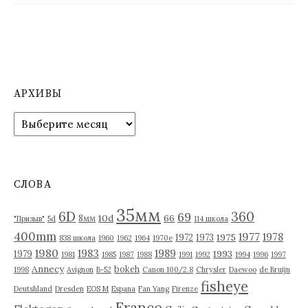
г
а
ц
и
АРХИВЫ
я
п
А
р
о
х
и
з
в
СЛОВА
а
ы
35мм
6D
п
360
69
10d
66
8мм
"Призыв"
5d
114 школа
400mm
1977
1978
1975
1972
1973
и
838 школа
1960
1962
1964
1970е
1980
1983
1989
1993
1979
1981
1985
1987
1988
1991
1992
1994
1996
1997
с
Annecy
bokeh
1998
Avignon
B-52
Canon 100/2.8
Chrysler
Daewoo
de Bruijn
fisheye
я
Deutshland
Dresden
EOS M
Espana
Fan Yang
Firenze
France