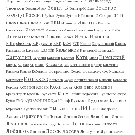
Звенигород
Журавлев
Забайкалье
Зайцев
Зацепа
Зачатьевский
Зенит-В
Золотое
Звонков
Земляной вал
Зенитар-К 16мм
кольцо России
Зубков
Зубов
Зуйков
И.Пилюгин
И.Сидоров
ИЛ-14
Иванов
ИПМ
ИЛ-28
ИЛ-76
ИЛ-78
ИЛ-80
Иванилов
Иванова
Иероглиф
Ивантеевка
Измайлово
Ильина
Ильинский
Император ВАВА
Истра
Интеко
Ичалова
Иримико
Ира Большая
Исаев
К.Перфильев
К.Рудаков
ККК
КС-1
КСП
Кавказ
Кадышевский
Казань
Калмыков
Калибр
Каламкаров
Каледин
Каменец-Подольский
Капустин
Катя
Киенский
Карелия
Карякин
Касимов
Киев4
Кисловодск
Кимры
Кирвас
Кириллов
Клещеево городище
Клименко
Ковригино
Коломенское
Клязьма
Князев
Кобылкин
Козлов
Колпаков
Коньков
Континент
Копылов
Корин
Корнилиевская
Коровин
Королева
Коха
Краснов
Корягин
Косых
Кравченко
Коршия
Коцан
Крым
Красногорск
Кремль
Круг света
Ксения Федоровна
Кубенское озеро
Кузьминых
Кульков
Курдюмов
Куркино
Кубок ГМО
Кул-Шариф
ЛИТ
Л.Маврин
Курникова
Курский вокзал
ЛА-8
ЛЭП
Лазаренко
Ларикова
Лапин
Лев Плоткин
Леванов
Левдин
Левин
Ленин
Леннон
Лина
Леонов
Лихотэ
Лермонтов
Ли
Лида Ясенева
Лисковая
Лобашов
Лосев
Лосева
Луганский
Лоскутов
Лопатков