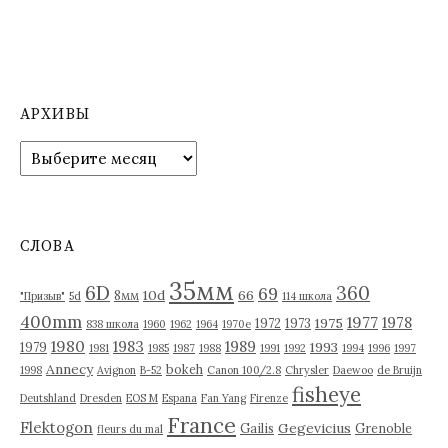
АРХИВЫ
А
р
х
и
в
СЛОВА
ы
35мм
6D
360
69
10d
66
8мм
"Призыв"
5d
114 школа
400mm
1977
1978
1975
1972
1973
838 школа
1960
1962
1964
1970е
1980
1983
1989
1993
1979
1981
1985
1987
1988
1991
1992
1994
1996
1997
Annecy
bokeh
1998
Avignon
B-52
Canon 100/2.8
Chrysler
Daewoo
de Bruijn
fisheye
Deutshland
Dresden
EOS M
Espana
Fan Yang
Firenze
France
Flektogon
Gegevicius
Gailis
Grenoble
fleurs du mal