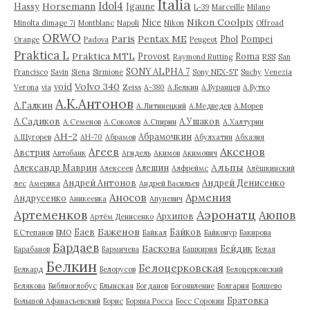
Italia
Idol4
Horsemann
Hassy
Igaune
L-39
Marceille
Milano
Nikon Coolpix
Nice
Minolta dimage 7i
Montblanc
Napoli
Nikon
Offroad
ORWO
Paris
Pentax ME
Phol
Pompei
Orange
Padova
Peugeot
Praktica L
Praktica MTL
Provost
Roma
Raymond Rutting
RSS
San
SONY ALPHA 7
Francisco
Savin
Siena
Sirmione
Sony NEX-5T
Suchy
Venezia
Volvo 340
void
Verona
via
Zeiss
А-380
А.Белкин
А.Буранцев
А.Бутко
А.К.Антонов
А.Галкин
А.Литинецкий
А.Медведев
А.Морев
А.Садиков
А.Ушаков
А.Семенов
А.Соколов
А.Спирин
А.Халтурин
АН-2
Абрамочкин
А.Щугорев
АН-70
Абрамов
Абулхатин
Абхазия
Аксенов
Агеев
Австрия
Автобанк
Агидель
Акимов
Акимович
Альпы
Александр Маврин
Алешин
Алексеев
Алфреймс
Алёшкинский
Андрей Антонов
Андрей Денисенко
лес
Америка
Андрей Васильев
Аносов
Армения
Андрусенко
Аникеевка
Апуневич
Артеменков
Аэронатц
Аюпов
Архипов
Артём Денисенко
Баженов
Баев
Байков
Б.Степанов
БМО
Байкал
Байконур
Бакирова
Бардаев
Баскова
Бейдик
Барабанов
Бармичева
Башкирия
Белая
Белкин
Белоцерковская
Белкард
Белорусов
Белоцерковский
Белякова
Библиоглобус
Блынская
Богданов
Богоявление
Болгария
Болшево
Братовка
Большой Афанасьевский
Борис
Боряна Росса
Босс Сорокин