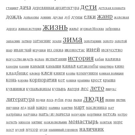
дети
дача
деревянная архитектура
гтацинт
детская комната
жанр
дождь
елки
думы
дольмены
донник
друзья
дуб
железная
жизнь
дорога
живая история
жильё
журнал Москва
заброшка
зима
затмение
запасник
затвор
земля
золотарник
золото
золотой
иней
из окна
искусство
иван-чай
иконостас
шар
игрушки
история
калина
испытания
искусство видеть
ислам
кабан
канал
камыш
камыши
катакомбы
кино
камеры
камни
квартира
клен
кладбище
книги
коммунизм
клевер
козлы
конная полиция
корпоратив
конь
кот
крест
крыша
корова
кошки
крапива
лето
лес
кувшинки
купальщицы
купырь
лагеря
линукс
люди
литература
лодки
лось
лубок
луна
лыжи
люпин
лютик
март
май
макро
масленица
лягушки
лёд
малина
мантия
мат
мать-и-мачеха
метель
матрёшка
матушка
мемуары
мертвяки
метро
монастырь
море
мечеть
мимоза
митинг
можжевельник
монтаж
наличник
мусор
мост
музей
мухи
мышиный горошек