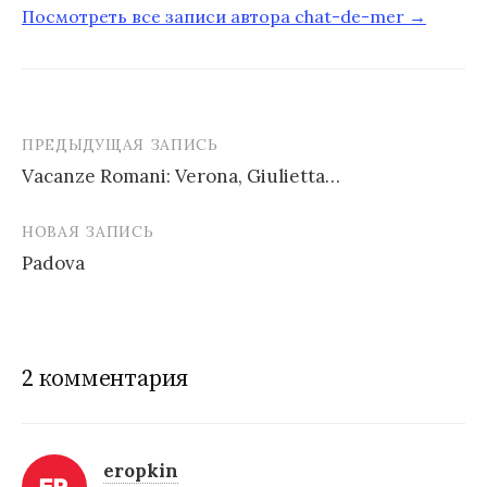
Посмотреть все записи автора chat-de-mer →
ПРЕДЫДУЩАЯ ЗАПИСЬ
Vacanze Romani: Verona, Giulietta…
Н
НОВАЯ ЗАПИСЬ
а
Padova
в
и
г
2 комментария
а
ц
и
eropkin