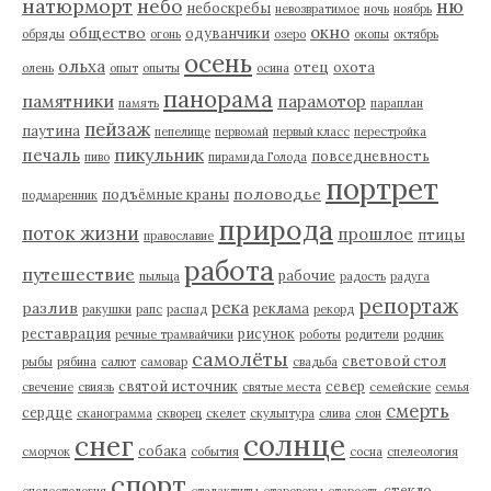
натюрморт
небо
ню
небоскребы
невозвратимое
ночь
ноябрь
окно
общество
одуванчики
обряды
огонь
озеро
окопы
октябрь
осень
ольха
отец
охота
олень
опыт
опыты
осина
панорама
памятники
парамотор
память
параплан
пейзаж
паутина
пепелище
первомай
первый класс
перестройка
пикульник
печаль
повседневность
пиво
пирамида Голода
портрет
половодье
подъёмные краны
подмаренник
природа
поток жизни
прошлое
птицы
православие
работа
путешествие
рабочие
пыльца
радость
радуга
репортаж
река
разлив
реклама
ракушки
рапс
распад
рекорд
реставрация
рисунок
речные трамвайчики
роботы
родители
родник
самолёты
световой стол
рыбы
рябина
салют
самовар
свадьба
святой источник
север
свечение
свиязь
святые места
семейские
семья
смерть
сердце
сканограмма
скворец
скелет
скульптура
слива
слон
солнце
снег
собака
сморчок
события
сосна
спелеология
спорт
стекло