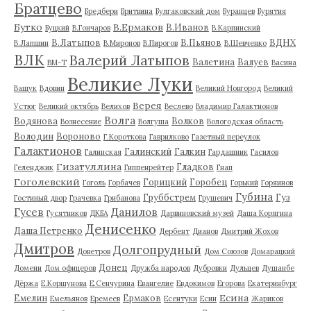
Братцево
Бредбери
Бритвина
Булгаковский дом
Буранцев
Бурятия
Бутко
В.Ермаков
В.Иванов
Буцкий
В.Гончаров
В.Карпинский
В.Латыпов
В.Пьянов
ВДНХ
В.Лапшин
В.Миронов
В.Пирогов
В.Шевченко
ВЛК
Валерий Латыпов
Валетина
Валуев
ВМ-Т
Васина
Великие Луки
Ващук
Вдовин
Великий Новгород
Великий
Верея
Устюг
Великий октябрь
Велихов
Веслево
Владимир Галактионов
Волга
Водянова
Волков
Вознесение
Волгуша
Вологодская область
Володин
Вороново
Г.Короткова
Гаврилково
Газетный переулок
Галактионов
Галинский
Галкин
Галинская
Гардашник
Гасилов
Гизатуллина
Гладков
Геленджик
Гиппенрейтер
Гнап
Гоголевский
Горицкий
Горобец
Гоголь
Горбачев
Горький
Горяинов
Губина
Груббстрем
Гуз
Гостиный двор
Грачевка
Грибанова
Грушевич
Гусев
Данилов
Гусятников
ДКБА
Дарвиновский музей
Даша Корягина
Денисенко
Даша Петренко
Дербент
Дианов
Дмитрий Жохов
Дмитров
Долгопрудный
Доветров
Дом Союзов
Домарацкий
Донец
Домени
Дом офицеров
Дружба народов
Дубровки
Дульцев
Душанбе
Дёржа
Е.Коршунова
Е.Сенчурина
Евангелие
Евдокимов
Егорова
Екатеринбург
Есина
Емелин
Ермаков
Емельянов
Еремеев
Есентуки
Есин
Жариков