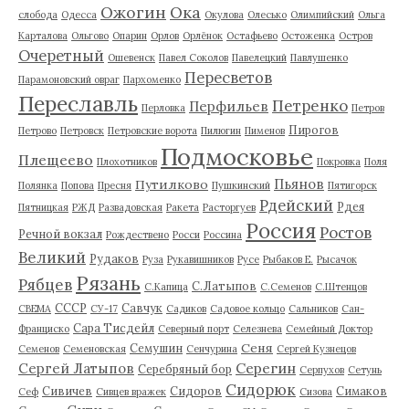
Ожогин
Ока
слобода
Одесса
Окулова
Олесько
Олимпийский
Ольга
Карталова
Ольгово
Опарин
Орлов
Орлёнок
Остафьево
Остоженка
Остров
Очеретный
Ошевенск
Павел Соколов
Павелецкий
Павлушенко
Пересветов
Парамоновский овраг
Пархоменко
Переславль
Петренко
Перфильев
Перловка
Петров
Пирогов
Петрово
Петровск
Петровские ворота
Пилюгин
Пименов
Подмосковье
Плещеево
Плохотников
Покровка
Поля
Пьянов
Путилково
Полянка
Попова
Пресня
Пушкинский
Пятигорск
Рдейский
Рдея
Пятницкая
РЖД
Развадовская
Ракета
Расторгуев
Россия
Ростов
Речной вокзал
Рождествено
Росси
Россина
Великий
Рудаков
Руза
Рукавишников
Русе
Рыбаков Е.
Рысачок
Рязань
Рябцев
С.Латыпов
С.Капица
С.Семенов
С.Штенцов
СССР
Савчук
СВЕМА
СУ-17
Садиков
Садовое кольцо
Сальников
Сан-
Сара Тисдейл
Франциско
Северный порт
Селезнева
Семейный Доктор
Сеня
Семушин
Семенов
Семеновская
Сенчурина
Сергей Кузнецов
Серегин
Сергей Латыпов
Серебряный бор
Серпухов
Сетунь
Сидорюк
Сивичев
Сидоров
Симаков
Сеф
Сивцев вражек
Сизова