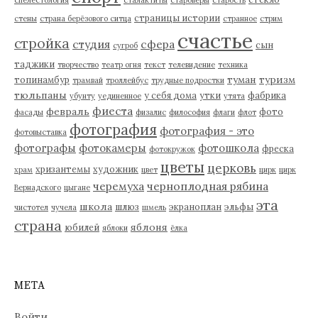
спелестология
сталактиты
староверы
старость
страницы истории
стены
страна берёзового ситца
странное
стрим
счастье
стройка
студия
сфера
сын
сугроб
таджики
творчество
театр огня
текст
телевидение
техника
туман
туризм
топинамбур
трамвай
троллейбус
трудные подростки
тюльпаны
у себя дома
утки
фабрика
убунту
уединенное
утята
фиеста
февраль
фото
фасады
физалис
философия
флаги
флот
фотография
фотография - это
фотовыставка
фотографы
фотокамеры
фотошкола
фреска
фотокружок
цветы
церковь
хризантемы
художник
храм
цвет
цирк
цирк
черемуха
черноплодная рябина
Вернадского
цыгане
эта
школа
шлюз
экраноплан
эльфы
чистотел
чучела
шмель
страна
яблоня
юбилей
яблоки
ёлка
МЕТА
Войти