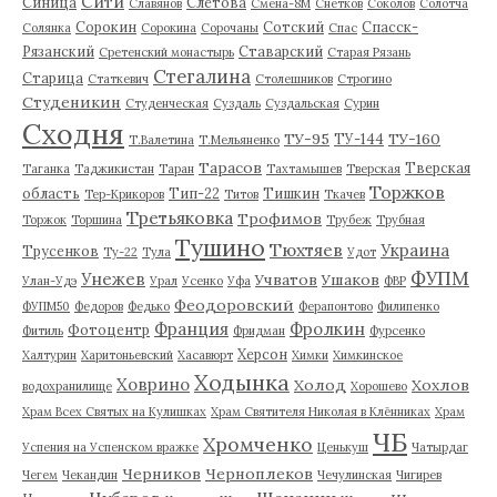
Сити
Синица
Слетова
Славянов
Смена-8М
Снетков
Соколов
Солотча
Сорокин
Сотский
Спасск-
Солянка
Сорокина
Сорочаны
Спас
Рязанский
Ставарский
Сретенский монастырь
Старая Рязань
Стегалина
Старица
Статкевич
Столешников
Строгино
Студеникин
Студенческая
Суздаль
Суздальская
Сурин
Сходня
ТУ-95
ТУ-160
ТУ-144
Т.Валетина
Т.Мельяненко
Тарасов
Тверская
Таганка
Таджикистан
Таран
Тахтамышев
Тверская
Торжков
область
Тип-22
Тишкин
Тер-Крикоров
Титов
Ткачев
Третьяковка
Трофимов
Торжок
Торшина
Трубеж
Трубная
Тушино
Тюхтяев
Украина
Трусенков
Ту-22
Тула
Удот
ФУПМ
Унежев
Учватов
Ушаков
Улан-Удэ
Урал
Усенко
Уфа
ФВР
Феодоровский
ФУПМ50
Федоров
Федько
Ферапонтово
Филипенко
Франция
Фролкин
Фотоцентр
Фитиль
Фридман
Фурсенко
Херсон
Халтурин
Харитоньевский
Хасавюрт
Химки
Химкинское
Ходынка
Ховрино
Холод
Хохлов
водохранилище
Хорошево
Храм Всех Святых на Кулишках
Храм Святителя Николая в Клённиках
Храм
ЧБ
Хромченко
Успения на Успенском вражке
Ценькуш
Чатырдаг
Черников
Черноплеков
Чегем
Чекандин
Чечулинская
Чигирев