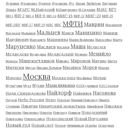
Лужники
Лукашенко
Лукичев
Лукоянова
Лух
Лыхин
Любитель
Лягушкин
М'АРС
М.Найдорф
МАКС
МГУ
Лёнька
М.Павлушенко
М.Сидорюк
МИГ-15
МИГ-23
МИ-2
МИ-6
МИ-1
МИ-4
МИ-24
МИГ-21
МИГ-25
МФТИ
Маврин
МИГ-25ПУ
МИГ-27
МИГ-29
МЛС
МПС
Магарычев
Мальцев
Манихино
Маниш
Манеж
Магомаев
Малышев
Маринина
Мануйлович
Маргарита
Мария Яковлевна
Маросейка
Марта
Маруценко
Маша
Маслаев
Медведев
Масляев
Меняйло
Медведева
Медведский
Медведица
Мезиано
Мингазетдинов
Миронов
Миракс
Митино
Мещера
Митта
Морев
Митягин
Михайлов
Миусы
Михаил Латыпов
Морева
Москва
Мочар
Морозко
Москва-река
Мосфильм
Мышлявкина
Мухин
Мутыгулин
Муха
Н.Н.Кудрявцев
Н.Н.Семенов
Найдорф
Насонова
Надя Спиридонова
Наймилов
Небо России
Неро
Наумов
Нерская
Нижний Новгород
Никита
Никитский монастырь
Никитин
Николаев
Столпник
Никифоров
Новодевичий
Николаева
Николенко
Новатор
Новгород
Новиков
Новоспасский
Новый Иерусалим
Новокосино
Новороссийск
Новый год
Новый свет
Носков
Овчинников
Огарёва
Огородная