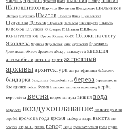
Чубаров
Шананин
Шапкин
Чикунов
Чувашия
Шаля
Шапиро
Шапошников
Шильников
Шаргунов
Шелапутин
Шендерович
Шматов
Шифрин
Шкуленко
Шолохов
Шпак
Шуваловский
Шурупова
Щелчков
Э.Ермаков
Экомасов
Электроугли
Эльтюбю
Ю.Волков
Ю.Зуйков
Ю.Козырев
Ю.Митягин
Ю.П.Петров
Яблоки на снегу
Ю.Разгуляев
Ю12
Юрасов
Юрьева
ЯК-130
Яковлева
Ярославль
Якушина
Яндульская
Янин
Янушкевич
авиация
авиамузей
Ярославская область
Ярошенко
абажур
аз грешный
автомобили
автопортрет
архивы
архитектура
астра
африканцы
бабье лето
береза
байдарка
бездомные
белолобый гусь
беременность
верба
бузина
блондинки
бобры
василек
ватрушки
велосипед
весна
вода
вишня
вертолёты
видео
виноград
воздухоплавание
вологодчина
водоросли
время
высота
времена года
выборы
воробей
выдра
вяз
город
герань
горы
георгин
гитара
гравилат речной
гроза
груша