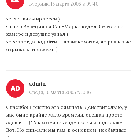
Вторник, 15 марта 2005 в 09:40
я
п
хе-хе.. как мир тесен )
я вас в Венеции на Сан-Марко видел. Сейчас по
о
камере и девушке узнал )
з
хотел тогда подойти — познакомится, но решил не
а
отрывать от съемки )
п
и
с
admin
я
Среда, 16 марта 2005 в 10:16
м
Спасибо! Приятно это слышать. Действительно, у
нас было крайне мало времени, спешка просто
адская… :( Так хотелось задержаться подольше!
Вот. Но снимали мы там, в основном, необычные