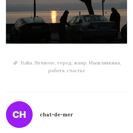
Italia
,
Sirmione
,
город
,
жанр
,
Мышлявкина
,
работа
,
счастье
chat-de-mer