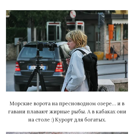
м
у
Морские ворота на пресноводном озере… и в
гавани плавают жирные рыбы. А в кабаках они
на столе :) Курорт для богатых.