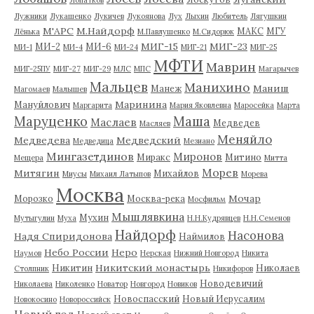
Лопатков
Лужники
Лукашенко
Лукичев
Лукоянова
Лух
Лыхин
Любитель
Лягушкин
М'АРС
М.Найдорф
МАКС
МГУ
Лёнька
М.Павлушенко
М.Сидорюк
МИГ-15
МИГ-23
МИ-2
МИ-6
МИ-1
МИ-4
МИ-24
МИГ-21
МИГ-25
МФТИ
Маврин
МИГ-25ПУ
МИГ-27
МИГ-29
МЛС
МПС
Магарычев
Мальцев
Манихино
Маниш
Манеж
Магомаев
Малышев
Маринина
Мануйлович
Маргарита
Мария Яковлевна
Маросейка
Марта
Маруценко
Маша
Маслаев
Медведев
Масляев
Меняйло
Медведева
Медведский
Медведица
Мезиано
Мингазетдинов
Миронов
Миракс
Митино
Мещера
Митта
Морев
Митягин
Михайлов
Миусы
Михаил Латыпов
Морева
Москва
Мочар
Морозко
Москва-река
Мосфильм
Мышлявкина
Мухин
Мутыгулин
Муха
Н.Н.Кудрявцев
Н.Н.Семенов
Найдорф
Насонова
Надя Спиридонова
Наймилов
Небо России
Неро
Наумов
Нерская
Нижний Новгород
Никита
Никитский монастырь
Никитин
Николаев
Столпник
Никифоров
Новодевичий
Николаева
Николенко
Новатор
Новгород
Новиков
Новоспасский
Новый Иерусалим
Новокосино
Новороссийск