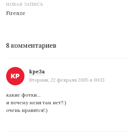
НОВАЯ ЗАПИСЬ
а
Firenze
в
и
г
8 комментариев
а
ц
и
kpe3a
Вторник, 22 февраля 2005 в 00:13
я
п
какие фотки…
и почему меня там нет?:)
о
очень нравятся!:)
з
а