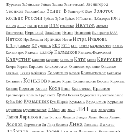
Звенигород
Журавлев
Забайкалье
Зайцев
Зацепа
Зачатьевский
Зенит-В
Золотое
Звонков
Земляной вал
Зенитар-К 16мм
кольцо России
Зубков
Зубов
Зуйков
И.Пилюгин
И.Сидоров
ИЛ-14
Иванов
ИПМ
ИЛ-28
ИЛ-76
ИЛ-78
ИЛ-80
Иванилов
Иванова
Иероглиф
Ивантеевка
Измайлово
Ильина
Ильинский
Император ВАВА
Истра
Интеко
Ичалова
Иримико
Ира Большая
Исаев
К.Перфильев
К.Рудаков
ККК
КС-1
КСП
Кавказ
Кадышевский
Казань
Калмыков
Калибр
Каламкаров
Каледин
Каменец-Подольский
Капустин
Катя
Киенский
Карелия
Карякин
Касимов
Киев4
Кисловодск
Кимры
Кирвас
Кириллов
Клещеево городище
Клименко
Ковригино
Коломенское
Клязьма
Князев
Кобылкин
Козлов
Колпаков
Коньков
Континент
Копылов
Корин
Корнилиевская
Коровин
Королева
Коха
Краснов
Корягин
Косых
Кравченко
Коршия
Коцан
Крым
Красногорск
Кремль
Круг света
Ксения Федоровна
Кубенское озеро
Кузьминых
Кульков
Курдюмов
Куркино
Кубок ГМО
Кул-Шариф
ЛИТ
Л.Маврин
Курникова
Курский вокзал
ЛА-8
ЛЭП
Лазаренко
Ларикова
Лапин
Лев Плоткин
Леванов
Левдин
Левин
Ленин
Леннон
Лина
Леонов
Лихотэ
Лермонтов
Ли
Лида Ясенева
Лисковая
Лобашов
Лосев
Лосева
Луганский
Лоскутов