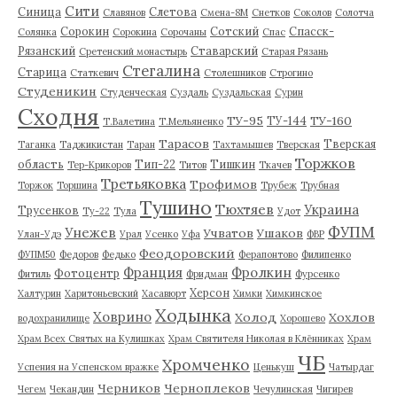
Сити
Синица
Слетова
Славянов
Смена-8М
Снетков
Соколов
Солотча
Сорокин
Сотский
Спасск-
Солянка
Сорокина
Сорочаны
Спас
Рязанский
Ставарский
Сретенский монастырь
Старая Рязань
Стегалина
Старица
Статкевич
Столешников
Строгино
Студеникин
Студенческая
Суздаль
Суздальская
Сурин
Сходня
ТУ-95
ТУ-160
ТУ-144
Т.Валетина
Т.Мельяненко
Тарасов
Тверская
Таганка
Таджикистан
Таран
Тахтамышев
Тверская
Торжков
область
Тип-22
Тишкин
Тер-Крикоров
Титов
Ткачев
Третьяковка
Трофимов
Торжок
Торшина
Трубеж
Трубная
Тушино
Тюхтяев
Украина
Трусенков
Ту-22
Тула
Удот
ФУПМ
Унежев
Учватов
Ушаков
Улан-Удэ
Урал
Усенко
Уфа
ФВР
Феодоровский
ФУПМ50
Федоров
Федько
Ферапонтово
Филипенко
Франция
Фролкин
Фотоцентр
Фитиль
Фридман
Фурсенко
Херсон
Халтурин
Харитоньевский
Хасавюрт
Химки
Химкинское
Ходынка
Ховрино
Холод
Хохлов
водохранилище
Хорошево
Храм Всех Святых на Кулишках
Храм Святителя Николая в Клённиках
Храм
ЧБ
Хромченко
Успения на Успенском вражке
Ценькуш
Чатырдаг
Черников
Черноплеков
Чегем
Чекандин
Чечулинская
Чигирев