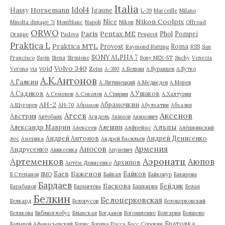
Italia
Idol4
Horsemann
Hassy
Igaune
L-39
Marceille
Milano
Nikon Coolpix
Nice
Minolta dimage 7i
Montblanc
Napoli
Nikon
Offroad
ORWO
Paris
Pentax ME
Phol
Pompei
Orange
Padova
Peugeot
Praktica L
Praktica MTL
Provost
Roma
Raymond Rutting
RSS
San
SONY ALPHA 7
Francisco
Savin
Siena
Sirmione
Sony NEX-5T
Suchy
Venezia
Volvo 340
void
Verona
via
Zeiss
А-380
А.Белкин
А.Буранцев
А.Бутко
А.К.Антонов
А.Галкин
А.Литинецкий
А.Медведев
А.Морев
А.Садиков
А.Ушаков
А.Семенов
А.Соколов
А.Спирин
А.Халтурин
АН-2
Абрамочкин
А.Щугорев
АН-70
Абрамов
Абулхатин
Абхазия
Аксенов
Агеев
Австрия
Автобанк
Агидель
Акимов
Акимович
Альпы
Александр Маврин
Алешин
Алексеев
Алфреймс
Алёшкинский
Андрей Антонов
Андрей Денисенко
лес
Америка
Андрей Васильев
Аносов
Армения
Андрусенко
Аникеевка
Апуневич
Артеменков
Аэронатц
Аюпов
Архипов
Артём Денисенко
Баженов
Баев
Байков
Б.Степанов
БМО
Байкал
Байконур
Бакирова
Бардаев
Баскова
Бейдик
Барабанов
Бармичева
Башкирия
Белая
Белкин
Белоцерковская
Белкард
Белорусов
Белоцерковский
Белякова
Библиоглобус
Блынская
Богданов
Богоявление
Болгария
Болшево
Братовка
Большой Афанасьевский
Борис
Боряна Росса
Босс Сорокин