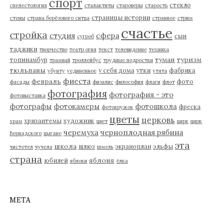
спорт
стекло
спелестология
сталактиты
староверы
старость
страницы истории
стены
страна берёзового ситца
странное
стрим
счастье
стройка
студия
сфера
сын
сугроб
таджики
творчество
театр огня
текст
телевидение
техника
туман
туризм
топинамбур
трамвай
троллейбус
трудные подростки
тюльпаны
у себя дома
утки
фабрика
убунту
уединенное
утята
фиеста
февраль
фото
фасады
физалис
философия
флаги
флот
фотография
фотография - это
фотовыставка
фотографы
фотокамеры
фотошкола
фреска
фотокружок
цветы
церковь
хризантемы
художник
храм
цвет
цирк
цирк
черемуха
черноплодная рябина
Вернадского
цыгане
эта
школа
шлюз
экраноплан
эльфы
чистотел
чучела
шмель
страна
яблоня
юбилей
яблоки
ёлка
МЕТА