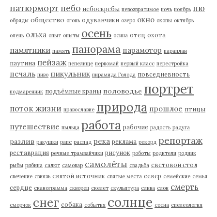
натюрморт
небо
ню
небоскребы
невозвратимое
ночь
ноябрь
окно
общество
одуванчики
обряды
огонь
озеро
окопы
октябрь
осень
ольха
отец
охота
олень
опыт
опыты
осина
панорама
памятники
парамотор
память
параплан
пейзаж
паутина
пепелище
первомай
первый класс
перестройка
пикульник
печаль
повседневность
пиво
пирамида Голода
портрет
половодье
подъёмные краны
подмаренник
природа
поток жизни
прошлое
птицы
православие
работа
путешествие
рабочие
пыльца
радость
радуга
репортаж
река
разлив
реклама
ракушки
рапс
распад
рекорд
реставрация
рисунок
речные трамвайчики
роботы
родители
родник
самолёты
световой стол
рыбы
рябина
салют
самовар
свадьба
святой источник
север
свечение
свиязь
святые места
семейские
семья
смерть
сердце
сканограмма
скворец
скелет
скульптура
слива
слон
солнце
снег
собака
сморчок
события
сосна
спелеология