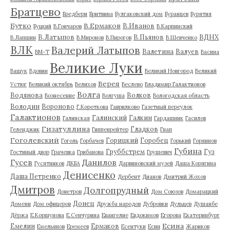
Братцево
Бредбери
Бритвина
Булгаковский дом
Буранцев
Бурятия
Бутко
В.Ермаков
В.Иванов
Буцкий
В.Гончаров
В.Карпинский
В.Латыпов
В.Пьянов
ВДНХ
В.Лапшин
В.Миронов
В.Пирогов
В.Шевченко
ВЛК
Валерий Латыпов
Валетина
Валуев
ВМ-Т
Васина
Великие Луки
Ващук
Вдовин
Великий Новгород
Великий
Верея
Устюг
Великий октябрь
Велихов
Веслево
Владимир Галактионов
Волга
Водянова
Волков
Вознесение
Волгуша
Вологодская область
Володин
Вороново
Г.Короткова
Гаврилково
Газетный переулок
Галактионов
Галинский
Галкин
Галинская
Гардашник
Гасилов
Гизатуллина
Гладков
Геленджик
Гиппенрейтер
Гнап
Гоголевский
Горицкий
Горобец
Гоголь
Горбачев
Горький
Горяинов
Губина
Груббстрем
Гуз
Гостиный двор
Грачевка
Грибанова
Грушевич
Гусев
Данилов
Гусятников
ДКБА
Дарвиновский музей
Даша Корягина
Денисенко
Даша Петренко
Дербент
Дианов
Дмитрий Жохов
Дмитров
Долгопрудный
Доветров
Дом Союзов
Домарацкий
Донец
Домени
Дом офицеров
Дружба народов
Дубровки
Дульцев
Душанбе
Дёржа
Е.Коршунова
Е.Сенчурина
Евангелие
Евдокимов
Егорова
Екатеринбург
Есина
Емелин
Ермаков
Емельянов
Еремеев
Есентуки
Есин
Жариков