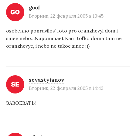
п
gool
и
Вторник, 22 февраля 2005 в 10:45
с
я
osobenno ponravilos’ foto pro oranzhevyi dom i
sinee nebo…Napominaet Kair, tol’ko doma tam ne
м
oranzhevye, i nebo ne takoe sinee :))
sevastyianov
Вторник, 22 февраля 2005 в 14:42
ЗАВОЕВАТЬ!