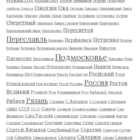
Новый год
Новый свет
Носков
Овчинников
Огарёва
Огородная
Ожогин
Ока
слобода
Одесса
Окулова
Олесько
Олимпийский
Ольга
Карталова
Ольгово
Опарин
Орлов
Орлёнок
Остафьево
Остоженка
Остров
Очеретный
Ошевенск
Павел Соколов
Павелецкий
Павлушенко
Пересветов
Парамоновский овраг
Пархоменко
Переславль
Петренко
Перфильев
Перловка
Петров
Пирогов
Петрово
Петровск
Петровские ворота
Пилюгин
Пименов
Подмосковье
Плещеево
Плохотников
Покровка
Поля
Пьянов
Путилково
Полянка
Попова
Пресня
Пушкинский
Пятигорск
Рдейский
Рдея
Пятницкая
РЖД
Развадовская
Ракета
Расторгуев
Россия
Ростов
Речной вокзал
Рождествено
Росси
Россина
Великий
Рудаков
Руза
Рукавишников
Русе
Рыбаков Е.
Рысачок
Рязань
Рябцев
С.Латыпов
С.Капица
С.Семенов
С.Штенцов
СССР
Савчук
СВЕМА
СУ-17
Садиков
Садовое кольцо
Сальников
Сан-
Сара Тисдейл
Франциско
Северный порт
Селезнева
Семейный Доктор
Сеня
Семушин
Семенов
Семеновская
Сенчурина
Сергей Кузнецов
Серегин
Сергей Латыпов
Серебряный бор
Серпухов
Сетунь
Сидорюк
Сивичев
Сидоров
Симаков
Сеф
Сивцев вражек
Сизова