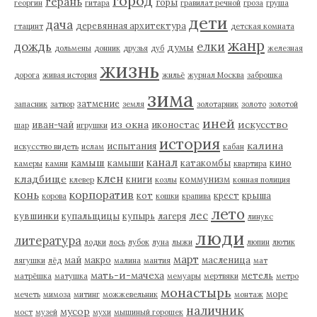
город
герань
горы
георгин
гитара
гравилат речной
гроза
груша
дети
дача
деревянная архитектура
гтацинт
детская комната
жанр
дождь
елки
думы
дольмены
донник
друзья
дуб
железная
жизнь
дорога
живая история
жильё
журнал Москва
заброшка
зима
затмение
запасник
затвор
земля
золотарник
золото
золотой
иней
из окна
искусство
иван-чай
иконостас
шар
игрушки
история
калина
испытания
искусство видеть
ислам
кабан
канал
камыш
камыши
катакомбы
кино
камеры
камни
квартира
клен
кладбище
книги
коммунизм
клевер
козлы
конная полиция
корпоратив
конь
кот
крест
крыша
корова
кошки
крапива
лето
лес
кувшинки
купальщицы
купырь
лагеря
линукс
люди
литература
лодки
лось
лубок
луна
лыжи
люпин
лютик
март
май
макро
масленица
лягушки
лёд
малина
мантия
мат
мать-и-мачеха
метель
матрёшка
матушка
мемуары
мертвяки
метро
монастырь
море
мечеть
мимоза
митинг
можжевельник
монтаж
наличник
мусор
мост
музей
мухи
мышиный горошек