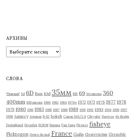
АРХИВЫ
А
р
х
и
в
СЛОВА
ы
35мм
6D
360
69
10d
66
8мм
"Призыв"
5d
114 школа
400mm
1977
1978
1975
1972
1973
838 школа
1960
1962
1964
1970е
1980
1983
1989
1993
1979
1981
1985
1987
1988
1991
1992
1994
1996
1997
Annecy
bokeh
1998
Avignon
B-52
Canon 100/2.8
Chrysler
Daewoo
de Bruijn
fisheye
Deutshland
Dresden
EOS M
Espana
Fan Yang
Firenze
France
Flektogon
Gegevicius
Gailis
Grenoble
fleurs du mal