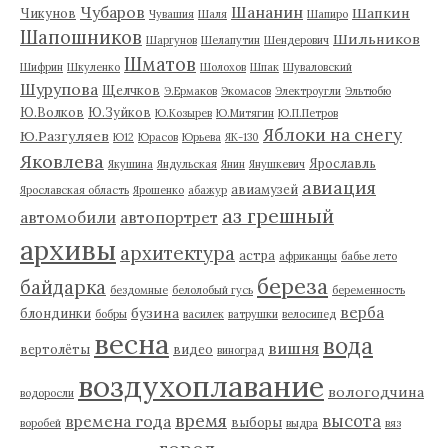
Чубаров
Шананин
Шапкин
Чикунов
Чувашия
Шаля
Шапиро
Шапошников
Шильников
Шаргунов
Шелапутин
Шендерович
Шматов
Шифрин
Шкуленко
Шолохов
Шпак
Шуваловский
Шурупова
Щелчков
Э.Ермаков
Экомасов
Электроугли
Эльтюбю
Ю.Волков
Ю.Зуйков
Ю.Козырев
Ю.Митягин
Ю.П.Петров
Яблоки на снегу
Ю.Разгуляев
Ю12
Юрасов
Юрьева
ЯК-130
Яковлева
Ярославль
Якушина
Яндульская
Янин
Янушкевич
авиация
авиамузей
Ярославская область
Ярошенко
абажур
аз грешный
автомобили
автопортрет
архивы
архитектура
астра
африканцы
бабье лето
береза
байдарка
бездомные
белолобый гусь
беременность
верба
бузина
блондинки
бобры
василек
ватрушки
велосипед
весна
вода
вишня
вертолёты
видео
виноград
воздухоплавание
вологодчина
водоросли
время
высота
времена года
выборы
воробей
выдра
вяз