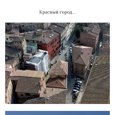
м
Красный город…
у