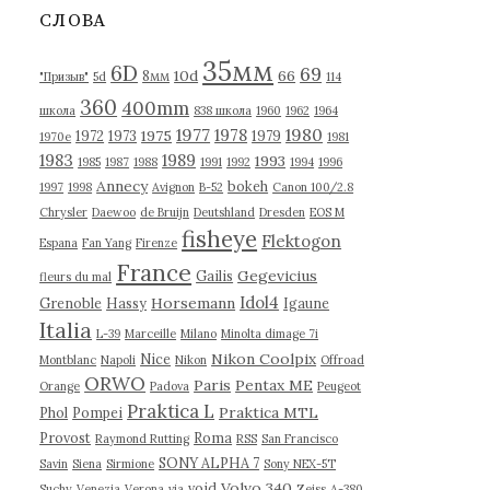
в
СЛОВА
ы
35мм
6D
69
10d
66
8мм
"Призыв"
5d
114
360
400mm
школа
838 школа
1960
1962
1964
1977
1980
1978
1975
1972
1973
1979
1970е
1981
1983
1989
1993
1985
1987
1988
1991
1992
1994
1996
Annecy
bokeh
1997
1998
Avignon
B-52
Canon 100/2.8
Chrysler
Daewoo
de Bruijn
Deutshland
Dresden
EOS M
fisheye
Flektogon
Espana
Fan Yang
Firenze
France
Gegevicius
Gailis
fleurs du mal
Idol4
Horsemann
Grenoble
Hassy
Igaune
Italia
L-39
Marceille
Milano
Minolta dimage 7i
Nikon Coolpix
Nice
Montblanc
Napoli
Nikon
Offroad
ORWO
Paris
Pentax ME
Orange
Padova
Peugeot
Praktica L
Praktica MTL
Phol
Pompei
Provost
Roma
Raymond Rutting
RSS
San Francisco
SONY ALPHA 7
Savin
Siena
Sirmione
Sony NEX-5T
Volvo 340
void
Suchy
Venezia
Verona
via
Zeiss
А-380