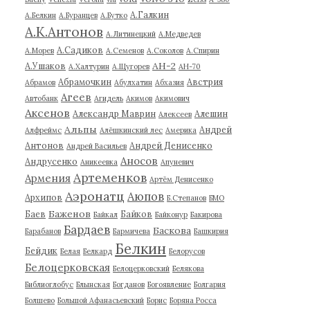
А.Галкин
А.Белкин
А.Буранцев
А.Бутко
А.К.Антонов
А.Литинецкий
А.Медведев
А.Садиков
А.Морев
А.Семенов
А.Соколов
А.Спирин
АН-2
А.Ушаков
А.Халтурин
А.Щугорев
АН-70
Абрамочкин
Австрия
Абрамов
Абулхатин
Абхазия
Агеев
Автобанк
Агидель
Акимов
Акимович
Аксенов
Александр Маврин
Алешин
Алексеев
Альпы
Андрей
Алфреймс
Алёшкинский лес
Америка
Антонов
Андрей Денисенко
Андрей Васильев
Аносов
Андрусенко
Аникеевка
Апуневич
Артеменков
Армения
Артём Денисенко
Аэронатц
Аюпов
Архипов
Б.Степанов
БМО
Баженов
Баев
Байков
Байкал
Байконур
Бакирова
Бардаев
Баскова
Барабанов
Бармичева
Башкирия
Белкин
Бейдик
Белая
Белкард
Белорусов
Белоцерковская
Белоцерковский
Белякова
Библиоглобус
Блынская
Богданов
Богоявление
Болгария
Болшево
Большой Афанасьевский
Борис
Боряна Росса