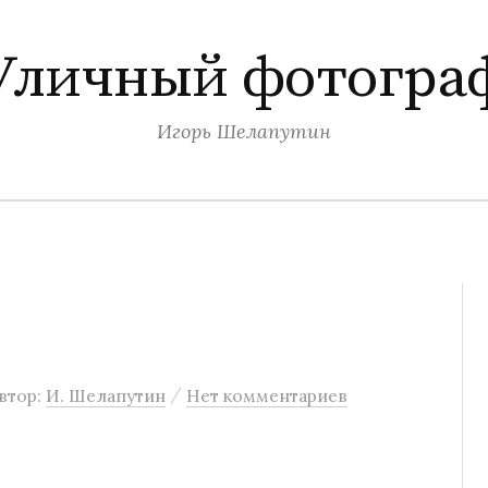
Уличный фотогра
Игорь Шелапутин
/
втор:
И. Шелапутин
Нет комментариев