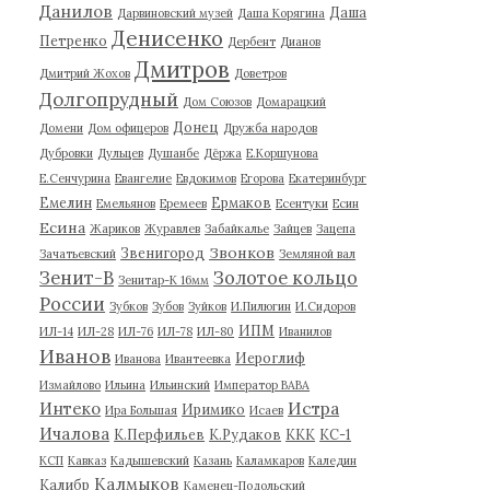
Данилов
Даша
Дарвиновский музей
Даша Корягина
Денисенко
Петренко
Дербент
Дианов
Дмитров
Дмитрий Жохов
Доветров
Долгопрудный
Дом Союзов
Домарацкий
Донец
Домени
Дом офицеров
Дружба народов
Дубровки
Дульцев
Душанбе
Дёржа
Е.Коршунова
Е.Сенчурина
Евангелие
Евдокимов
Егорова
Екатеринбург
Емелин
Ермаков
Емельянов
Еремеев
Есентуки
Есин
Есина
Жариков
Журавлев
Забайкалье
Зайцев
Зацепа
Звонков
Звенигород
Зачатьевский
Земляной вал
Зенит-В
Золотое кольцо
Зенитар-К 16мм
России
Зубков
Зубов
Зуйков
И.Пилюгин
И.Сидоров
ИПМ
ИЛ-14
ИЛ-28
ИЛ-76
ИЛ-78
ИЛ-80
Иванилов
Иванов
Иероглиф
Иванова
Ивантеевка
Измайлово
Ильина
Ильинский
Император ВАВА
Истра
Интеко
Иримико
Ира Большая
Исаев
Ичалова
К.Перфильев
К.Рудаков
ККК
КС-1
КСП
Кавказ
Кадышевский
Казань
Каламкаров
Каледин
Калмыков
Калибр
Каменец-Подольский