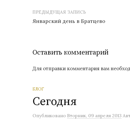
ПРЕДЫДУЩАЯ ЗАПИСЬ
Январский день в Братцево
Н
а
Оставить комментарий
в
и
Для отправки комментария вам необх
г
а
БЛОГ
ц
Сегодня
и
Опубликовано
Вторник, 09 апреля 2013
Ав
я