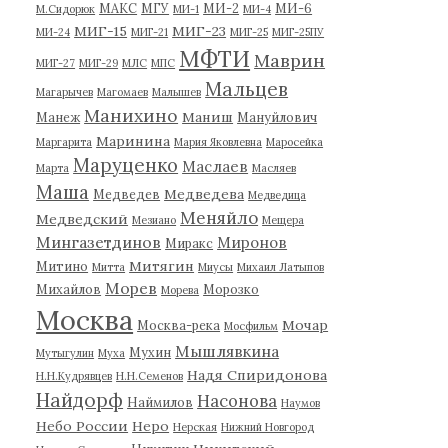
МАКС
МГУ
МИ-2
МИ-6
М.Сидорюк
МИ-1
МИ-4
МИГ-15
МИГ-23
МИ-24
МИГ-21
МИГ-25
МИГ-25ПУ
МФТИ
Маврин
МИГ-27
МИГ-29
МЛС
МПС
Мальцев
Магарычев
Магомаев
Малышев
Манихино
Маниш
Манеж
Мануйлович
Маринина
Маргарита
Мария Яковлевна
Маросейка
Маруценко
Маслаев
Марта
Масляев
Маша
Медведева
Медведев
Медведица
Меняйло
Медведский
Мезиано
Мещера
Мингазетдинов
Миронов
Миракс
Митягин
Митино
Митта
Миусы
Михаил Латыпов
Морев
Михайлов
Морозко
Морева
Москва
Мочар
Москва-река
Мосфильм
Мышлявкина
Мухин
Мутыгулин
Муха
Надя Спиридонова
Н.Н.Кудрявцев
Н.Н.Семенов
Найдорф
Насонова
Наймилов
Наумов
Небо России
Неро
Нерская
Нижний Новгород