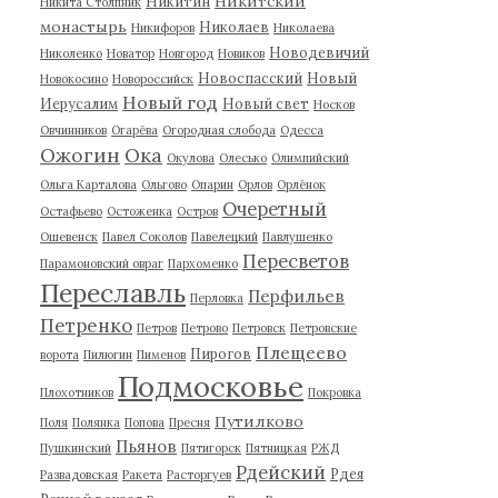
Никитский
Никитин
Никита Столпник
монастырь
Николаев
Никифоров
Николаева
Новодевичий
Николенко
Новатор
Новгород
Новиков
Новоспасский
Новый
Новокосино
Новороссийск
Новый год
Иерусалим
Новый свет
Носков
Овчинников
Огарёва
Огородная слобода
Одесса
Ожогин
Ока
Окулова
Олесько
Олимпийский
Ольга Карталова
Ольгово
Опарин
Орлов
Орлёнок
Очеретный
Остафьево
Остоженка
Остров
Ошевенск
Павел Соколов
Павелецкий
Павлушенко
Пересветов
Парамоновский овраг
Пархоменко
Переславль
Перфильев
Перловка
Петренко
Петров
Петрово
Петровск
Петровские
Плещеево
Пирогов
ворота
Пилюгин
Пименов
Подмосковье
Плохотников
Покровка
Путилково
Поля
Полянка
Попова
Пресня
Пьянов
Пушкинский
Пятигорск
Пятницкая
РЖД
Рдейский
Рдея
Развадовская
Ракета
Расторгуев