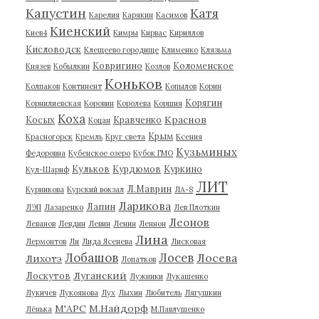
Капустин
Катя
Карелия
Карякин
Касимов
Киенский
Киев4
Кимры
Кирвас
Кириллов
Кисловодск
Клещеево городище
Клименко
Клязьма
Ковригино
Коломенское
Князев
Кобылкин
Козлов
Коньков
Колпаков
Континент
Копылов
Корин
Корягин
Корнилиевская
Коровин
Королева
Коршия
Коха
Краснов
Косых
Кравченко
Коцан
Крым
Красногорск
Кремль
Круг света
Ксения
Кузьминых
Федоровна
Кубенское озеро
Кубок ГМО
Кульков
Курдюмов
Куркино
Кул-Шариф
ЛИТ
Л.Маврин
Курникова
Курский вокзал
ЛА-8
Ларикова
Лапин
ЛЭП
Лазаренко
Лев Плоткин
Леонов
Леванов
Левдин
Левин
Ленин
Леннон
Лина
Лермонтов
Ли
Лида Ясенева
Лисковая
Лобашов
Лосев
Лосева
Лихотэ
Лопатков
Луганский
Лоскутов
Лужники
Лукашенко
Лукичев
Лукоянова
Лух
Лыхин
Любитель
Лягушкин
М'АРС
М.Найдорф
Лёнька
М.Павлушенко