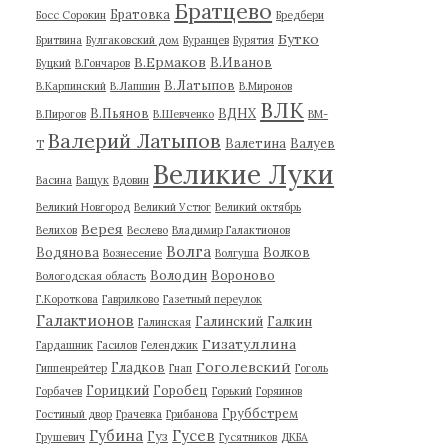
Братцево
Братовка
Босс Сорокин
Бредбери
Бутко
Бритвина
Булгаковский дом
Буранцев
Бурятия
В.Ермаков
В.Иванов
Буцкий
В.Гончаров
В.Латыпов
В.Карпинский
В.Лапшин
В.Миронов
ВЛК
В.Пьянов
ВДНХ
В.Пирогов
В.Шевченко
ВМ-
Валерий Латыпов
Валетина
Валуев
Т
Великие Луки
Васина
Ващук
Вдовин
Великий Новгород
Великий Устюг
Великий октябрь
Верея
Велихов
Веслево
Владимир Галактионов
Волга
Водянова
Волков
Вознесение
Волгуша
Володин
Вороново
Вологодская область
Г.Короткова
Гаврилково
Газетный переулок
Галактионов
Галинский
Галкин
Галинская
Гизатуллина
Гардашник
Гасилов
Геленджик
Гоголевский
Гладков
Гиппенрейтер
Гнап
Гоголь
Горицкий
Горобец
Горбачев
Горький
Горяинов
Груббстрем
Гостиный двор
Грачевка
Грибанова
Губина
Гусев
Гуз
Грушевич
Гусятников
ДКБА