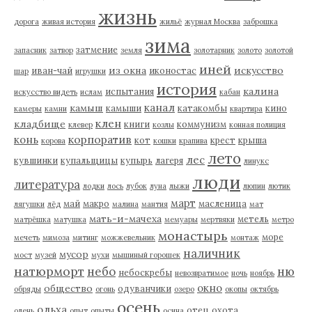
жизнь
дорога
живая история
жильё
журнал Москва
заброшка
зима
затмение
запасник
затвор
земля
золотарник
золото
золотой
иней
из окна
искусство
иван-чай
иконостас
шар
игрушки
история
калина
испытания
искусство видеть
ислам
кабан
канал
камыш
камыши
катакомбы
кино
камеры
камни
квартира
клен
кладбище
книги
коммунизм
клевер
козлы
конная полиция
корпоратив
конь
кот
крест
крыша
корова
кошки
крапива
лето
лес
кувшинки
купальщицы
купырь
лагеря
линукс
люди
литература
лодки
лось
лубок
луна
лыжи
люпин
лютик
март
май
макро
масленица
лягушки
лёд
малина
мантия
мат
мать-и-мачеха
метель
матрёшка
матушка
мемуары
мертвяки
метро
монастырь
море
мечеть
мимоза
митинг
можжевельник
монтаж
наличник
мусор
мост
музей
мухи
мышиный горошек
натюрморт
небо
ню
небоскребы
невозвратимое
ночь
ноябрь
окно
общество
одуванчики
обряды
огонь
озеро
окопы
октябрь
осень
ольха
отец
охота
олень
опыт
опыты
осина