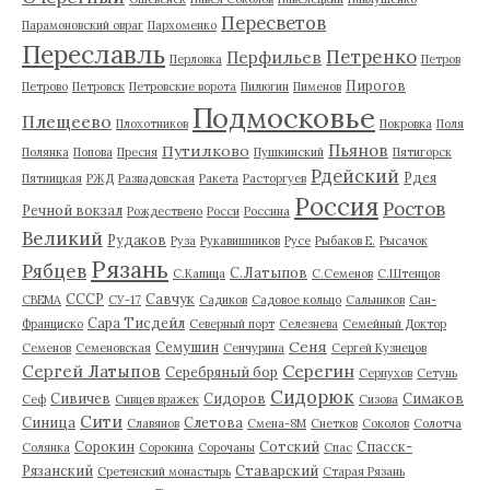
Пересветов
Парамоновский овраг
Пархоменко
Переславль
Петренко
Перфильев
Перловка
Петров
Пирогов
Петрово
Петровск
Петровские ворота
Пилюгин
Пименов
Подмосковье
Плещеево
Плохотников
Покровка
Поля
Пьянов
Путилково
Полянка
Попова
Пресня
Пушкинский
Пятигорск
Рдейский
Рдея
Пятницкая
РЖД
Развадовская
Ракета
Расторгуев
Россия
Ростов
Речной вокзал
Рождествено
Росси
Россина
Великий
Рудаков
Руза
Рукавишников
Русе
Рыбаков Е.
Рысачок
Рязань
Рябцев
С.Латыпов
С.Капица
С.Семенов
С.Штенцов
СССР
Савчук
СВЕМА
СУ-17
Садиков
Садовое кольцо
Сальников
Сан-
Сара Тисдейл
Франциско
Северный порт
Селезнева
Семейный Доктор
Сеня
Семушин
Семенов
Семеновская
Сенчурина
Сергей Кузнецов
Серегин
Сергей Латыпов
Серебряный бор
Серпухов
Сетунь
Сидорюк
Сивичев
Сидоров
Симаков
Сеф
Сивцев вражек
Сизова
Сити
Синица
Слетова
Славянов
Смена-8М
Снетков
Соколов
Солотча
Сорокин
Сотский
Спасск-
Солянка
Сорокина
Сорочаны
Спас
Рязанский
Ставарский
Сретенский монастырь
Старая Рязань