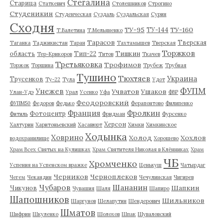
Стегалина
Старица
Статкевич
Столешников
Строгино
Студеникин
Студенческая
Суздаль
Суздальская
Сурин
Сходня
ТУ-95
ТУ-160
ТУ-144
Т.Валетина
Т.Мельяненко
Тарасов
Тверская
Таганка
Таджикистан
Таран
Тахтамышев
Тверская
Торжков
область
Тип-22
Тишкин
Тер-Крикоров
Титов
Ткачев
Третьяковка
Трофимов
Торжок
Торшина
Трубеж
Трубная
Тушино
Тюхтяев
Украина
Трусенков
Ту-22
Тула
Удот
ФУПМ
Унежев
Учватов
Ушаков
Улан-Удэ
Урал
Усенко
Уфа
ФВР
Феодоровский
ФУПМ50
Федоров
Федько
Ферапонтово
Филипенко
Франция
Фролкин
Фотоцентр
Фитиль
Фридман
Фурсенко
Херсон
Халтурин
Харитоньевский
Хасавюрт
Химки
Химкинское
Ходынка
Ховрино
Холод
Хохлов
водохранилище
Хорошево
Храм Всех Святых на Кулишках
Храм Святителя Николая в Клённиках
Храм
ЧБ
Хромченко
Успения на Успенском вражке
Ценькуш
Чатырдаг
Черников
Черноплеков
Чегем
Чекандин
Чечулинская
Чигирев
Чубаров
Шананин
Шапкин
Чикунов
Чувашия
Шаля
Шапиро
Шапошников
Шильников
Шаргунов
Шелапутин
Шендерович
Шматов
Шифрин
Шкуленко
Шолохов
Шпак
Шуваловский