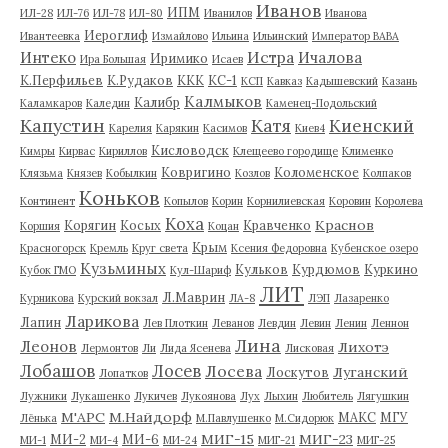
Иванов
ИПМ
ИЛ-28
ИЛ-76
ИЛ-78
ИЛ-80
Иванилов
Иванова
Иероглиф
Ивантеевка
Измайлово
Ильина
Ильинский
Император ВАВА
Истра
Интеко
Ичалова
Иримико
Ира Большая
Исаев
К.Перфильев
К.Рудаков
ККК
КС-1
КСП
Кавказ
Кадышевский
Казань
Калмыков
Калибр
Каламкаров
Каледин
Каменец-Подольский
Капустин
Катя
Киенский
Карелия
Карякин
Касимов
Киев4
Кисловодск
Кимры
Кирвас
Кириллов
Клещеево городище
Клименко
Ковригино
Коломенское
Клязьма
Князев
Кобылкин
Козлов
Колпаков
Коньков
Континент
Копылов
Корин
Корнилиевская
Коровин
Королева
Коха
Краснов
Корягин
Косых
Кравченко
Коршия
Коцан
Крым
Красногорск
Кремль
Круг света
Ксения Федоровна
Кубенское озеро
Кузьминых
Кульков
Курдюмов
Куркино
Кубок ГМО
Кул-Шариф
ЛИТ
Л.Маврин
Курникова
Курский вокзал
ЛА-8
ЛЭП
Лазаренко
Ларикова
Лапин
Лев Плоткин
Леванов
Левдин
Левин
Ленин
Леннон
Лина
Леонов
Лихотэ
Лермонтов
Ли
Лида Ясенева
Лисковая
Лобашов
Лосев
Лосева
Луганский
Лоскутов
Лопатков
Лужники
Лукашенко
Лукичев
Лукоянова
Лух
Лыхин
Любитель
Лягушкин
М'АРС
М.Найдорф
МАКС
МГУ
Лёнька
М.Павлушенко
М.Сидорюк
МИГ-15
МИГ-23
МИ-2
МИ-6
МИ-1
МИ-4
МИ-24
МИГ-21
МИГ-25