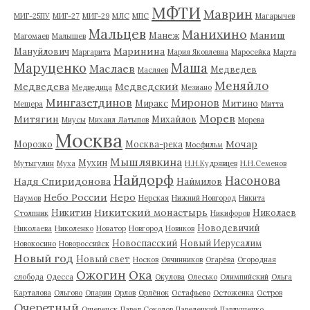
МФТИ
Маврин
МИГ-25ПУ
МИГ-27
МИГ-29
МЛС
МПС
Магарычев
Мальцев
Манихино
Маниш
Манеж
Магомаев
Малышев
Маринина
Мануйлович
Маргарита
Мария Яковлевна
Маросейка
Марта
Маруценко
Маша
Маслаев
Медведев
Масляев
Меняйло
Медведева
Медведский
Медведица
Мезиано
Мингазетдинов
Миронов
Миракс
Митино
Мещера
Митта
Морев
Митягин
Михайлов
Миусы
Михаил Латыпов
Морева
Москва
Мочар
Морозко
Москва-река
Мосфильм
Мышлявкина
Мухин
Мутыгулин
Муха
Н.Н.Кудрявцев
Н.Н.Семенов
Найдорф
Насонова
Надя Спиридонова
Наймилов
Небо России
Неро
Наумов
Нерская
Нижний Новгород
Никита
Никитский монастырь
Никитин
Николаев
Столпник
Никифоров
Новодевичий
Николаева
Николенко
Новатор
Новгород
Новиков
Новоспасский
Новый Иерусалим
Новокосино
Новороссийск
Новый год
Новый свет
Носков
Овчинников
Огарёва
Огородная
Ожогин
Ока
слобода
Одесса
Окулова
Олесько
Олимпийский
Ольга
Карталова
Ольгово
Опарин
Орлов
Орлёнок
Остафьево
Остоженка
Остров
Очеретный
Ошевенск
Павел Соколов
Павелецкий
Павлушенко