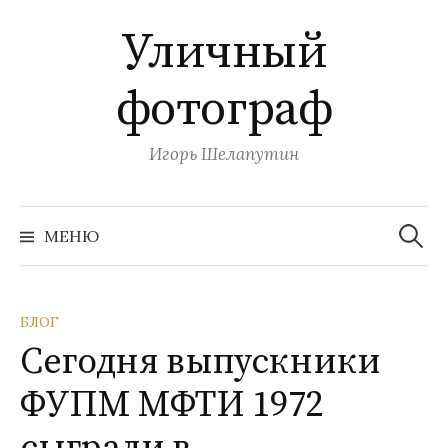
П
Уличный
е
р
фотограф
е
й
т
Игорь Шелапутин
и
к
Н
с
а
МЕНЮ
й
о
т
и
д
:
е
БЛОГ
р
Сегодня выпускники
ж
и
ФУПМ МФТИ 1972
м
о