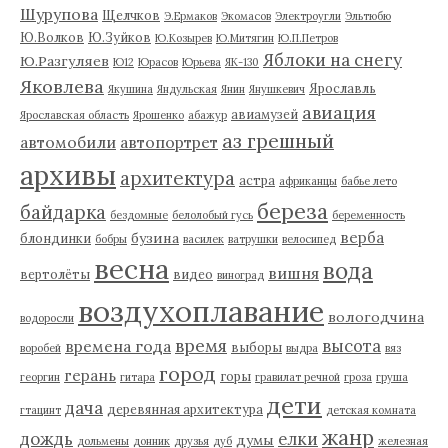
Шурупова
Щелчков
Э.Ермаков
Экомасов
Электроугли
Эльтюбю
Ю.Волков
Ю.Зуйков
Ю.Козырев
Ю.Митягин
Ю.П.Петров
Яблоки на снегу
Ю.Разгуляев
Ю12
Юрасов
Юрьева
ЯК-130
Яковлева
Ярославль
Якушина
Яндульская
Янин
Янушкевич
авиация
авиамузей
Ярославская область
Ярошенко
абажур
аз грешный
автомобили
автопортрет
архивы
архитектура
астра
африканцы
бабье лето
береза
байдарка
бездомные
белолобый гусь
беременность
верба
бузина
блондинки
бобры
василек
ватрушки
велосипед
весна
вода
вишня
вертолёты
видео
виноград
воздухоплавание
вологодчина
водоросли
время
высота
времена года
выборы
воробей
выдра
вяз
город
герань
горы
георгин
гитара
гравилат речной
гроза
груша
дети
дача
деревянная архитектура
гтацинт
детская комната
жанр
дождь
елки
думы
дольмены
донник
друзья
дуб
железная