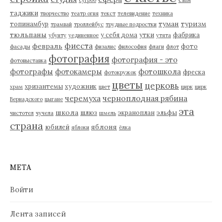
сугроб
таджики
творчество
театр огня
текст
телевидение
техника
туман
туризм
топинамбур
трамвай
троллейбус
трудные подростки
тюльпаны
у себя дома
утки
фабрика
убунту
уединенное
утята
фиеста
февраль
фото
фасады
физалис
философия
флаги
флот
фотография
фотография - это
фотовыставка
фотографы
фотокамеры
фотошкола
фреска
фотокружок
цветы
церковь
хризантемы
художник
храм
цвет
цирк
цирк
черемуха
черноплодная рябина
Вернадского
цыгане
эта
школа
шлюз
экраноплан
эльфы
чистотел
чучела
шмель
страна
яблоня
юбилей
яблоки
ёлка
МЕТА
Войти
Лента записей