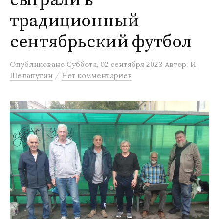
сыграли в
м
традиционный
у
сентябрьский футбол
Опубликовано
Суббота, 02 сентября 2023
Автор:
И.
/
Шелапутин
Нет комментариев