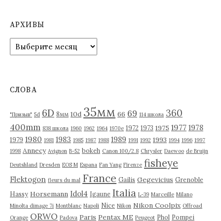
а
п
АРХИВЫ
и
А
р
с
х
я
и
в
м
СЛОВА
ы
35мм
6D
360
69
10d
66
8мм
"Призыв"
5d
114 школа
400mm
1977
1978
1975
1972
1973
838 школа
1960
1962
1964
1970е
1980
1983
1989
1993
1979
1981
1985
1987
1988
1991
1992
1994
1996
1997
Annecy
bokeh
1998
Avignon
B-52
Canon 100/2.8
Chrysler
Daewoo
de Bruijn
fisheye
Deutshland
Dresden
EOS M
Espana
Fan Yang
Firenze
France
Flektogon
Gegevicius
Gailis
Grenoble
fleurs du mal
Italia
Idol4
Horsemann
Hassy
Igaune
L-39
Marceille
Milano
Nikon Coolpix
Nice
Minolta dimage 7i
Montblanc
Napoli
Nikon
Offroad
ORWO
Paris
Pentax ME
Phol
Pompei
Orange
Padova
Peugeot