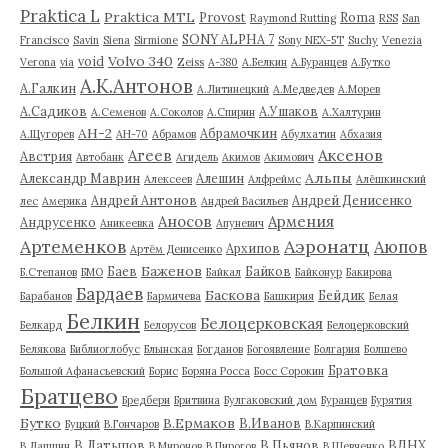
Praktica L
Praktica MTL
Provost
Roma
Raymond Rutting
RSS
San
SONY ALPHA 7
Francisco
Savin
Siena
Sirmione
Sony NEX-5T
Suchy
Venezia
Volvo 340
void
Verona
via
Zeiss
А-380
А.Белкин
А.Буранцев
А.Бутко
А.К.Антонов
А.Галкин
А.Литинецкий
А.Медведев
А.Морев
А.Садиков
А.Ушаков
А.Семенов
А.Соколов
А.Спирин
А.Халтурин
АН-2
Абрамочкин
А.Щугорев
АН-70
Абрамов
Абулхатин
Абхазия
Аксенов
Агеев
Австрия
Автобанк
Агидель
Акимов
Акимович
Альпы
Александр Маврин
Алешин
Алексеев
Алфреймс
Алёшкинский
Андрей Антонов
Андрей Денисенко
лес
Америка
Андрей Васильев
Аносов
Армения
Андрусенко
Аникеевка
Апуневич
Артеменков
Аэронатц
Аюпов
Архипов
Артём Денисенко
Баженов
Баев
Байков
Б.Степанов
БМО
Байкал
Байконур
Бакирова
Бардаев
Баскова
Бейдик
Барабанов
Бармичева
Башкирия
Белая
Белкин
Белоцерковская
Белкард
Белорусов
Белоцерковский
Белякова
Библиоглобус
Блынская
Богданов
Богоявление
Болгария
Болшево
Братовка
Большой Афанасьевский
Борис
Боряна Росса
Босс Сорокин
Братцево
Бредбери
Бритвина
Булгаковский дом
Буранцев
Бурятия
Бутко
В.Ермаков
В.Иванов
Буцкий
В.Гончаров
В.Карпинский
В.Латыпов
В.Пьянов
ВДНХ
В.Лапшин
В.Миронов
В.Пирогов
В.Шевченко