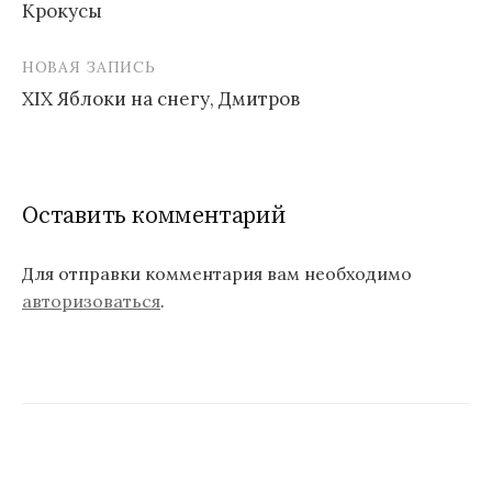
Крокусы
Н
НОВАЯ ЗАПИСЬ
а
XIX Яблоки на снегу, Дмитров
в
и
г
Оставить комментарий
а
ц
Для отправки комментария вам необходимо
авторизоваться
.
и
я
п
о
з