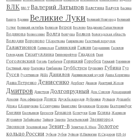
ВЛК
Валерий Латыпов
Валетина
Валуев
ВМ-Т
Васина
Великие Луки
Ващук
Вдовин
Великий Новгород
Великий
Верея
Устюг
Великий октябрь
Велихов
Веслево
Владимир Галактионов
Волга
Водянова
Волков
Вознесение
Волгуша
Вологодская область
Володин
Вороново
Г.Короткова
Гаврилково
Газетный переулок
Галактионов
Галинский
Галкин
Галинская
Гардашник
Гасилов
Гизатуллина
Гладков
Геленджик
Гиппенрейтер
Гнап
Гоголевский
Горицкий
Горобец
Гоголь
Горбачев
Горький
Горяинов
Губина
Груббстрем
Гуз
Гостиный двор
Грачевка
Грибанова
Грушевич
Гусев
Данилов
Гусятников
ДКБА
Дарвиновский музей
Даша Корягина
Денисенко
Даша Петренко
Дербент
Дианов
Дмитрий Жохов
Дмитров
Долгопрудный
Доветров
Дом Союзов
Домарацкий
Донец
Домени
Дом офицеров
Дружба народов
Дубровки
Дульцев
Душанбе
Дёржа
Е.Коршунова
Е.Сенчурина
Евангелие
Евдокимов
Егорова
Екатеринбург
Есина
Емелин
Ермаков
Емельянов
Еремеев
Есентуки
Есин
Жариков
Звенигород
Журавлев
Забайкалье
Зайцев
Зацепа
Зачатьевский
Зенит-В
Золотое
Звонков
Земляной вал
Зенитар-К 16мм
кольцо России
Зубков
Зубов
Зуйков
И.Пилюгин
И.Сидоров
ИЛ-14