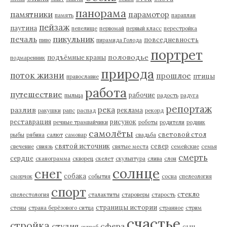
панорама
памятники
парамотор
память
параплан
пейзаж
паутина
пепелище
первомай
первый класс
перестройка
пикульник
печаль
повседневность
пиво
пирамида Голода
портрет
половодье
подъёмные краны
подмаренник
природа
поток жизни
прошлое
птицы
православие
работа
путешествие
рабочие
пыльца
радость
радуга
репортаж
река
разлив
реклама
ракушки
рапс
распад
рекорд
реставрация
рисунок
речные трамвайчики
роботы
родители
родник
самолёты
световой стол
рыбы
рябина
салют
самовар
свадьба
святой источник
север
свечение
свиязь
святые места
семейские
семья
смерть
сердце
сканограмма
скворец
скелет
скульптура
слива
слон
солнце
снег
собака
сморчок
события
сосна
спелеология
спорт
стекло
спелестология
сталактиты
староверы
старость
страницы истории
стены
страна берёзового ситца
странное
стрим
счастье
стройка
студия
сфера
сын