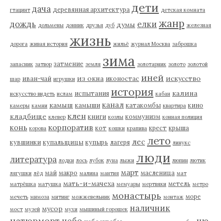
дети
дача
деревянная архитектура
гтацинт
детская комната
жанр
дождь
елки
думы
дольмены
донник
друзья
дуб
железная
жизнь
дорога
живая история
жильё
журнал Москва
заброшка
зима
затмение
запасник
затвор
земля
золотарник
золото
золотой
иней
из окна
искусство
иван-чай
иконостас
шар
игрушки
история
калина
испытания
искусство видеть
ислам
кабан
канал
камыш
камыши
катакомбы
кино
камеры
камни
квартира
клен
кладбище
книги
коммунизм
клевер
козлы
конная полиция
корпоратив
конь
кот
крест
крыша
корова
кошки
крапива
лето
лес
кувшинки
купальщицы
купырь
лагеря
линукс
люди
литература
лодки
лось
лубок
луна
лыжи
люпин
лютик
март
май
макро
масленица
лягушки
лёд
малина
мантия
мат
мать-и-мачеха
метель
матрёшка
матушка
мемуары
мертвяки
метро
монастырь
море
мечеть
мимоза
митинг
можжевельник
монтаж
наличник
мусор
мост
музей
мухи
мышиный горошек
натюрморт
небо
ню