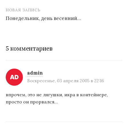
Н
НОВАЯ ЗАПИСЬ
а
Понедельник, день весенний…
в
и
г
5 комментариев
а
ц
и
admin
Воскресенье, 03 апреля 2005 в 22:16
я
п
впрочем, это не лягушки, икра в контейнере,
просто он прорвался…
о
з
а