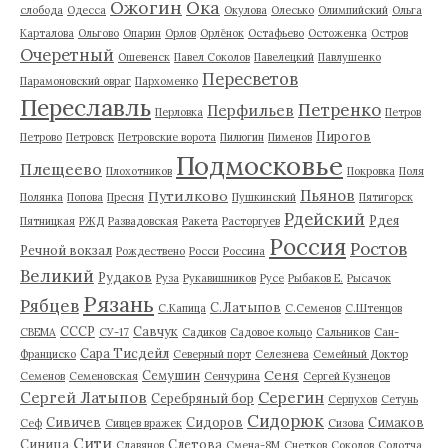
Ожогин
Ока
слобода
Одесса
Окулова
Олесько
Олимпийский
Ольга
Карталова
Ольгово
Опарин
Орлов
Орлёнок
Остафьево
Остоженка
Остров
Очеретный
Ошевенск
Павел Соколов
Павелецкий
Павлушенко
Пересветов
Парамоновский овраг
Пархоменко
Переславль
Петренко
Перфильев
Перловка
Петров
Пирогов
Петрово
Петровск
Петровские ворота
Пилюгин
Пименов
Подмосковье
Плещеево
Плохотников
Покровка
Поля
Пьянов
Путилково
Полянка
Попова
Пресня
Пушкинский
Пятигорск
Рдейский
Рдея
Пятницкая
РЖД
Развадовская
Ракета
Расторгуев
Россия
Ростов
Речной вокзал
Рождествено
Росси
Россина
Великий
Рудаков
Руза
Рукавишников
Русе
Рыбаков Е.
Рысачок
Рязань
Рябцев
С.Латыпов
С.Капица
С.Семенов
С.Штенцов
СССР
Савчук
СВЕМА
СУ-17
Садиков
Садовое кольцо
Сальников
Сан-
Сара Тисдейл
Франциско
Северный порт
Селезнева
Семейный Доктор
Сеня
Семушин
Семенов
Семеновская
Сенчурина
Сергей Кузнецов
Серегин
Сергей Латыпов
Серебряный бор
Серпухов
Сетунь
Сидорюк
Сивичев
Сидоров
Симаков
Сеф
Сивцев вражек
Сизова
Сити
Синица
Слетова
Славянов
Смена-8М
Снетков
Соколов
Солотча