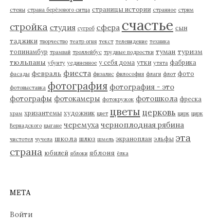
страницы истории
стены
страна берёзового ситца
странное
стрим
счастье
стройка
студия
сфера
сын
сугроб
таджики
творчество
театр огня
текст
телевидение
техника
туман
туризм
топинамбур
трамвай
троллейбус
трудные подростки
тюльпаны
у себя дома
утки
фабрика
убунту
уединенное
утята
фиеста
февраль
фото
фасады
физалис
философия
флаги
флот
фотография
фотография - это
фотовыставка
фотографы
фотокамеры
фотошкола
фреска
фотокружок
цветы
церковь
хризантемы
художник
храм
цвет
цирк
цирк
черемуха
черноплодная рябина
Вернадского
цыгане
эта
школа
шлюз
экраноплан
эльфы
чистотел
чучела
шмель
страна
яблоня
юбилей
яблоки
ёлка
МЕТА
Войти