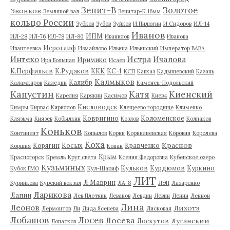
Зенит-В
Золотое
Звонков
Земляной вал
Зенитар-К 16мм
кольцо России
Зубков
Зубов
Зуйков
И.Пилюгин
И.Сидоров
ИЛ-14
Иванов
ИПМ
ИЛ-28
ИЛ-76
ИЛ-78
ИЛ-80
Иванилов
Иванова
Иероглиф
Ивантеевка
Измайлово
Ильина
Ильинский
Император ВАВА
Истра
Интеко
Ичалова
Иримико
Ира Большая
Исаев
К.Перфильев
К.Рудаков
ККК
КС-1
КСП
Кавказ
Кадышевский
Казань
Калмыков
Калибр
Каламкаров
Каледин
Каменец-Подольский
Капустин
Катя
Киенский
Карелия
Карякин
Касимов
Киев4
Кисловодск
Кимры
Кирвас
Кириллов
Клещеево городище
Клименко
Ковригино
Коломенское
Клязьма
Князев
Кобылкин
Козлов
Колпаков
Коньков
Континент
Копылов
Корин
Корнилиевская
Коровин
Королева
Коха
Краснов
Корягин
Косых
Кравченко
Коршия
Коцан
Крым
Красногорск
Кремль
Круг света
Ксения Федоровна
Кубенское озеро
Кузьминых
Кульков
Курдюмов
Куркино
Кубок ГМО
Кул-Шариф
ЛИТ
Л.Маврин
Курникова
Курский вокзал
ЛА-8
ЛЭП
Лазаренко
Ларикова
Лапин
Лев Плоткин
Леванов
Левдин
Левин
Ленин
Леннон
Лина
Леонов
Лихотэ
Лермонтов
Ли
Лида Ясенева
Лисковая
Лобашов
Лосев
Лосева
Луганский
Лоскутов
Лопатков