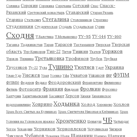
Сорокин
Сотский
Спасск-
Солянка
Сорокина
Сорочаны
Спас
Рязанский
Ставарский
Сретенский монастырь
Старая Рязань
Стегалина
Старица
Статкевич
Столешников
Строгино
Студеникин
Студенческая
Суздаль
Суздальская
Сурин
Сходня
ТУ-95
ТУ-160
ТУ-144
Т.Валетина
Т.Мельяненко
Тарасов
Тверская
Таганка
Таджикистан
Таран
Тахтамышев
Тверская
Торжков
область
Тип-22
Тишкин
Тер-Крикоров
Титов
Ткачев
Третьяковка
Трофимов
Торжок
Торшина
Трубеж
Трубная
Тушино
Тюхтяев
Украина
Трусенков
Ту-22
Тула
Удот
ФУПМ
Унежев
Учватов
Ушаков
Улан-Удэ
Урал
Усенко
Уфа
ФВР
Феодоровский
ФУПМ50
Федоров
Федько
Ферапонтово
Филипенко
Франция
Фролкин
Фотоцентр
Фитиль
Фридман
Фурсенко
Херсон
Халтурин
Харитоньевский
Хасавюрт
Химки
Химкинское
Ходынка
Ховрино
Холод
Хохлов
водохранилище
Хорошево
Храм Всех Святых на Кулишках
Храм Святителя Николая в Клённиках
Храм
ЧБ
Хромченко
Успения на Успенском вражке
Ценькуш
Чатырдаг
Черников
Черноплеков
Чегем
Чекандин
Чечулинская
Чигирев
Чубаров
Шананин
Шапкин
Чикунов
Чувашия
Шаля
Шапиро