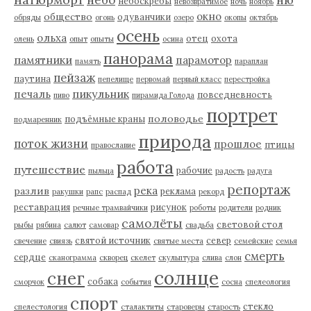
небоскребы
невозвратимое
ночь
ноябрь
окно
общество
одуванчики
обряды
огонь
озеро
окопы
октябрь
осень
ольха
отец
охота
олень
опыт
опыты
осина
панорама
памятники
парамотор
память
параплан
пейзаж
паутина
пепелище
первомай
первый класс
перестройка
пикульник
печаль
повседневность
пиво
пирамида Голода
портрет
половодье
подъёмные краны
подмаренник
природа
поток жизни
прошлое
птицы
православие
работа
путешествие
рабочие
пыльца
радость
радуга
репортаж
река
разлив
реклама
ракушки
рапс
распад
рекорд
реставрация
рисунок
речные трамвайчики
роботы
родители
родник
самолёты
световой стол
рыбы
рябина
салют
самовар
свадьба
святой источник
север
свечение
свиязь
святые места
семейские
семья
смерть
сердце
сканограмма
скворец
скелет
скульптура
слива
слон
солнце
снег
собака
сморчок
события
сосна
спелеология
спорт
стекло
спелестология
сталактиты
староверы
старость