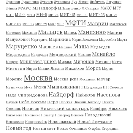
Лужники
Лукашенко
Лукичев
Лукоянова
Лух
Лыхин
Любитель
Лягушкин
М'АРС
М.Найдорф
МАКС
МГУ
Лёнька
М.Павлушенко
М.Сидорюк
МИГ-15
МИГ-23
МИ-2
МИ-6
МИ-1
МИ-4
МИ-24
МИГ-21
МИГ-25
МФТИ
Маврин
МИГ-25ПУ
МИГ-27
МИГ-29
МЛС
МПС
Магарычев
Мальцев
Манихино
Маниш
Манеж
Магомаев
Малышев
Маринина
Мануйлович
Маргарита
Мария Яковлевна
Маросейка
Марта
Маруценко
Маша
Маслаев
Медведев
Масляев
Меняйло
Медведева
Медведский
Медведица
Мезиано
Мингазетдинов
Миронов
Миракс
Митино
Мещера
Митта
Морев
Митягин
Михайлов
Миусы
Михаил Латыпов
Морева
Москва
Мочар
Морозко
Москва-река
Мосфильм
Мышлявкина
Мухин
Мутыгулин
Муха
Н.Н.Кудрявцев
Н.Н.Семенов
Найдорф
Насонова
Надя Спиридонова
Наймилов
Небо России
Неро
Наумов
Нерская
Нижний Новгород
Никита
Никитский монастырь
Никитин
Николаев
Столпник
Никифоров
Новодевичий
Николаева
Николенко
Новатор
Новгород
Новиков
Новоспасский
Новый Иерусалим
Новокосино
Новороссийск
Новый год
Новый свет
Носков
Овчинников
Огарёва
Огородная