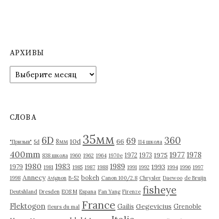
АРХИВЫ
А
р
х
и
в
СЛОВА
ы
35мм
6D
360
69
10d
66
8мм
"Призыв"
5d
114 школа
400mm
1977
1978
1975
1972
1973
838 школа
1960
1962
1964
1970е
1980
1983
1989
1993
1979
1981
1985
1987
1988
1991
1992
1994
1996
1997
Annecy
bokeh
1998
Avignon
B-52
Canon 100/2.8
Chrysler
Daewoo
de Bruijn
fisheye
Deutshland
Dresden
EOS M
Espana
Fan Yang
Firenze
France
Flektogon
Gegevicius
Gailis
Grenoble
fleurs du mal