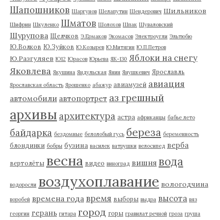
Шапошников
Шильников
Шаргунов
Шелапутин
Шендерович
Шматов
Шифрин
Шкуленко
Шолохов
Шпак
Шуваловский
Шурупова
Щелчков
Э.Ермаков
Экомасов
Электроугли
Эльтюбю
Ю.Волков
Ю.Зуйков
Ю.Козырев
Ю.Митягин
Ю.П.Петров
Яблоки на снегу
Ю.Разгуляев
Ю12
Юрасов
Юрьева
ЯК-130
Яковлева
Ярославль
Якушина
Яндульская
Янин
Янушкевич
авиация
авиамузей
Ярославская область
Ярошенко
абажур
аз грешный
автомобили
автопортрет
архивы
архитектура
астра
африканцы
бабье лето
береза
байдарка
бездомные
белолобый гусь
беременность
верба
бузина
блондинки
бобры
василек
ватрушки
велосипед
весна
вода
вишня
вертолёты
видео
виноград
воздухоплавание
вологодчина
водоросли
время
высота
времена года
выборы
воробей
выдра
вяз
город
герань
горы
георгин
гитара
гравилат речной
гроза
груша