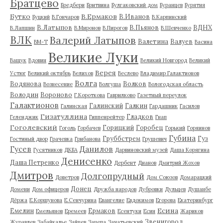
Братцево
Бредбери
Бритвина
Булгаковский дом
Буранцев
Бурятия
Бутко
В.Ермаков
В.Иванов
Буцкий
В.Гончаров
В.Карпинский
В.Латыпов
В.Пьянов
ВДНХ
В.Лапшин
В.Миронов
В.Пирогов
В.Шевченко
ВЛК
Валерий Латыпов
Валетина
Валуев
ВМ-Т
Васина
Великие Луки
Ващук
Вдовин
Великий Новгород
Великий
Верея
Устюг
Великий октябрь
Велихов
Веслево
Владимир Галактионов
Волга
Водянова
Волков
Вознесение
Волгуша
Вологодская область
Володин
Вороново
Г.Короткова
Гаврилково
Газетный переулок
Галактионов
Галинский
Галкин
Галинская
Гардашник
Гасилов
Гизатуллина
Гладков
Геленджик
Гиппенрейтер
Гнап
Гоголевский
Горицкий
Горобец
Гоголь
Горбачев
Горький
Горяинов
Губина
Груббстрем
Гуз
Гостиный двор
Грачевка
Грибанова
Грушевич
Гусев
Данилов
Гусятников
ДКБА
Дарвиновский музей
Даша Корягина
Денисенко
Даша Петренко
Дербент
Дианов
Дмитрий Жохов
Дмитров
Долгопрудный
Доветров
Дом Союзов
Домарацкий
Донец
Домени
Дом офицеров
Дружба народов
Дубровки
Дульцев
Душанбе
Дёржа
Е.Коршунова
Е.Сенчурина
Евангелие
Евдокимов
Егорова
Екатеринбург
Есина
Емелин
Ермаков
Емельянов
Еремеев
Есентуки
Есин
Жариков
Звенигород
Журавлев
Забайкалье
Зайцев
Зацепа
Зачатьевский