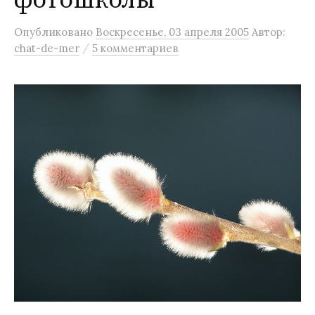
фотошколы
м
Опубликовано
Воскресенье, 03 апреля 2005
Автор:
у
/
chat-de-mer
5 комментариев