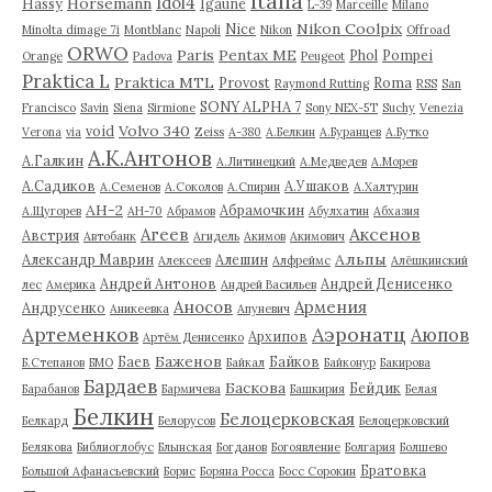
Italia
Idol4
Horsemann
Hassy
Igaune
L-39
Marceille
Milano
Nikon Coolpix
Nice
Minolta dimage 7i
Montblanc
Napoli
Nikon
Offroad
ORWO
Paris
Pentax ME
Phol
Pompei
Orange
Padova
Peugeot
Praktica L
Praktica MTL
Provost
Roma
Raymond Rutting
RSS
San
SONY ALPHA 7
Francisco
Savin
Siena
Sirmione
Sony NEX-5T
Suchy
Venezia
Volvo 340
void
Verona
via
Zeiss
А-380
А.Белкин
А.Буранцев
А.Бутко
А.К.Антонов
А.Галкин
А.Литинецкий
А.Медведев
А.Морев
А.Садиков
А.Ушаков
А.Семенов
А.Соколов
А.Спирин
А.Халтурин
АН-2
Абрамочкин
А.Щугорев
АН-70
Абрамов
Абулхатин
Абхазия
Аксенов
Агеев
Австрия
Автобанк
Агидель
Акимов
Акимович
Альпы
Александр Маврин
Алешин
Алексеев
Алфреймс
Алёшкинский
Андрей Антонов
Андрей Денисенко
лес
Америка
Андрей Васильев
Аносов
Армения
Андрусенко
Аникеевка
Апуневич
Артеменков
Аэронатц
Аюпов
Архипов
Артём Денисенко
Баженов
Баев
Байков
Б.Степанов
БМО
Байкал
Байконур
Бакирова
Бардаев
Баскова
Бейдик
Барабанов
Бармичева
Башкирия
Белая
Белкин
Белоцерковская
Белкард
Белорусов
Белоцерковский
Белякова
Библиоглобус
Блынская
Богданов
Богоявление
Болгария
Болшево
Братовка
Большой Афанасьевский
Борис
Боряна Росса
Босс Сорокин