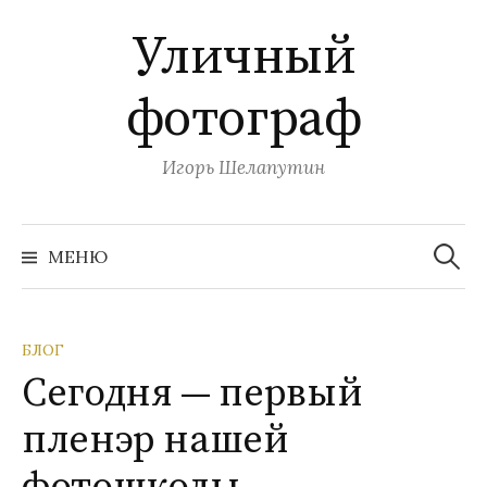
П
Уличный
е
р
фотограф
е
й
т
Игорь Шелапутин
и
к
Н
с
а
МЕНЮ
й
о
т
и
д
:
е
БЛОГ
р
Сегодня — первый
ж
и
пленэр нашей
м
о