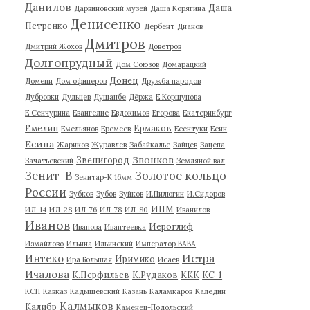
Данилов
Даша
Дарвиновский музей
Даша Корягина
Денисенко
Петренко
Дербент
Дианов
Дмитров
Дмитрий Жохов
Доветров
Долгопрудный
Дом Союзов
Домарацкий
Донец
Домени
Дом офицеров
Дружба народов
Дубровки
Дульцев
Душанбе
Дёржа
Е.Коршунова
Е.Сенчурина
Евангелие
Евдокимов
Егорова
Екатеринбург
Емелин
Ермаков
Емельянов
Еремеев
Есентуки
Есин
Есина
Жариков
Журавлев
Забайкалье
Зайцев
Зацепа
Звонков
Звенигород
Зачатьевский
Земляной вал
Зенит-В
Золотое кольцо
Зенитар-К 16мм
России
Зубков
Зубов
Зуйков
И.Пилюгин
И.Сидоров
ИПМ
ИЛ-14
ИЛ-28
ИЛ-76
ИЛ-78
ИЛ-80
Иванилов
Иванов
Иероглиф
Иванова
Ивантеевка
Измайлово
Ильина
Ильинский
Император ВАВА
Истра
Интеко
Иримико
Ира Большая
Исаев
Ичалова
К.Перфильев
К.Рудаков
ККК
КС-1
КСП
Кавказ
Кадышевский
Казань
Каламкаров
Каледин
Калмыков
Калибр
Каменец-Подольский