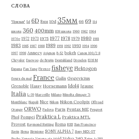
в
СЛОВА
ы
35мм
6D
69
10d
66
8мм
"Призыв"
5d
114
360
400mm
школа
838 школа
1960
1962
1964
1977
1980
1978
1975
1972
1973
1979
1970е
1981
1983
1989
1993
1985
1987
1988
1991
1992
1994
1996
Annecy
bokeh
1997
1998
Avignon
B-52
Canon 100/2.8
Chrysler
Daewoo
de Bruijn
Deutshland
Dresden
EOS M
fisheye
Flektogon
Espana
Fan Yang
Firenze
France
Gegevicius
Gailis
fleurs du mal
Idol4
Horsemann
Grenoble
Hassy
Igaune
Italia
L-39
Marceille
Milano
Minolta dimage 7i
Nikon Coolpix
Nice
Montblanc
Napoli
Nikon
Offroad
ORWO
Paris
Pentax ME
Orange
Padova
Peugeot
Praktica L
Praktica MTL
Phol
Pompei
Provost
Roma
Raymond Rutting
RSS
San Francisco
SONY ALPHA 7
Savin
Siena
Sirmione
Sony NEX-5T
Volvo 340
void
Suchy
Venezia
Verona
via
Zeiss
А-380