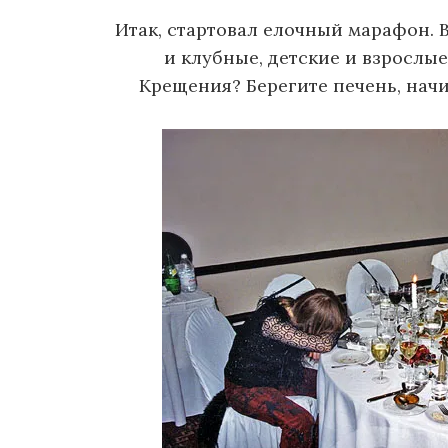
о
Итак, стартовал елочный марафон. 
м
и клубные, детские и взрослы
у
Крещения? Берегите печень, начи