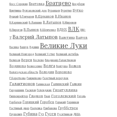
Братцево
Братовка
Босс Сорокин
Бредбери
Бутко
Бритвина
Булгаковский дом
Буранцев
Бурятия
В.Ермаков
В.Иванов
Буцкий
В.Гончаров
В.Латыпов
В.Карпинский
В.Лапшин
В.Миронов
ВЛК
В.Пьянов
ВДНХ
В.Пирогов
В.Шевченко
ВМ-
Валерий Латыпов
Валетина
Валуев
Т
Великие Луки
Васина
Ващук
Вдовин
Великий Новгород
Великий Устюг
Великий октябрь
Верея
Велихов
Веслево
Владимир Галактионов
Волга
Водянова
Волков
Вознесение
Волгуша
Володин
Вороново
Вологодская область
Г.Короткова
Гаврилково
Газетный переулок
Галактионов
Галинский
Галкин
Галинская
Гизатуллина
Гардашник
Гасилов
Геленджик
Гоголевский
Гладков
Гиппенрейтер
Гнап
Гоголь
Горицкий
Горобец
Горбачев
Горький
Горяинов
Груббстрем
Гостиный двор
Грачевка
Грибанова
Губина
Гусев
Гуз
Грушевич
Гусятников
ДКБА