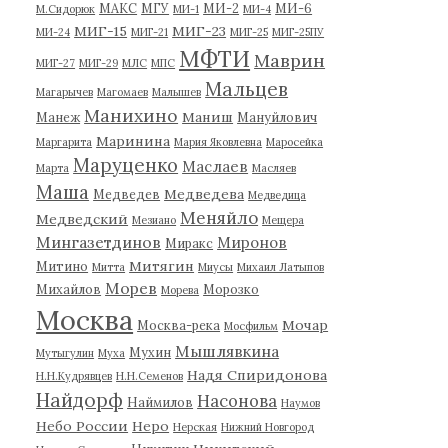
МАКС
МГУ
МИ-2
МИ-6
М.Сидорюк
МИ-1
МИ-4
МИГ-15
МИГ-23
МИ-24
МИГ-21
МИГ-25
МИГ-25ПУ
МФТИ
Маврин
МИГ-27
МИГ-29
МЛС
МПС
Мальцев
Магарычев
Магомаев
Малышев
Манихино
Маниш
Манеж
Мануйлович
Маринина
Маргарита
Мария Яковлевна
Маросейка
Маруценко
Маслаев
Марта
Масляев
Маша
Медведева
Медведев
Медведица
Меняйло
Медведский
Мезиано
Мещера
Мингазетдинов
Миронов
Миракс
Митягин
Митино
Митта
Миусы
Михаил Латыпов
Морев
Михайлов
Морозко
Морева
Москва
Мочар
Москва-река
Мосфильм
Мышлявкина
Мухин
Мутыгулин
Муха
Надя Спиридонова
Н.Н.Кудрявцев
Н.Н.Семенов
Найдорф
Насонова
Наймилов
Наумов
Небо России
Неро
Нерская
Нижний Новгород