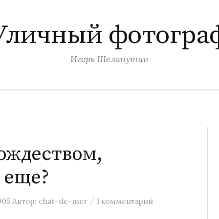
Уличный фотогра
Игорь Шелапутин
ождеством,
 еще?
/
005
Автор:
chat-de-mer
1 комментарий