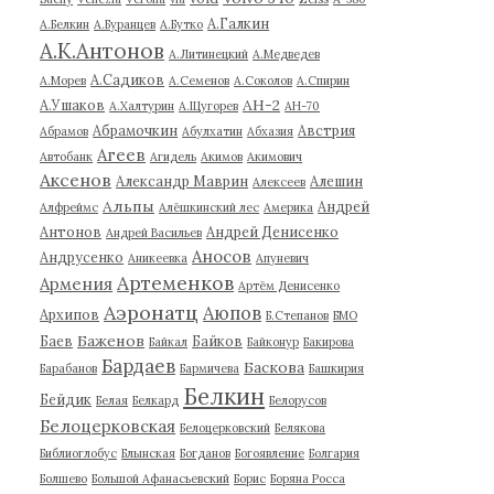
А.Галкин
А.Белкин
А.Буранцев
А.Бутко
А.К.Антонов
А.Литинецкий
А.Медведев
А.Садиков
А.Морев
А.Семенов
А.Соколов
А.Спирин
АН-2
А.Ушаков
А.Халтурин
А.Щугорев
АН-70
Абрамочкин
Австрия
Абрамов
Абулхатин
Абхазия
Агеев
Автобанк
Агидель
Акимов
Акимович
Аксенов
Александр Маврин
Алешин
Алексеев
Альпы
Андрей
Алфреймс
Алёшкинский лес
Америка
Антонов
Андрей Денисенко
Андрей Васильев
Аносов
Андрусенко
Аникеевка
Апуневич
Артеменков
Армения
Артём Денисенко
Аэронатц
Аюпов
Архипов
Б.Степанов
БМО
Баженов
Баев
Байков
Байкал
Байконур
Бакирова
Бардаев
Баскова
Барабанов
Бармичева
Башкирия
Белкин
Бейдик
Белая
Белкард
Белорусов
Белоцерковская
Белоцерковский
Белякова
Библиоглобус
Блынская
Богданов
Богоявление
Болгария
Болшево
Большой Афанасьевский
Борис
Боряна Росса