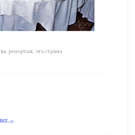
ва
,
репортаж
,
эта страна
-mer →