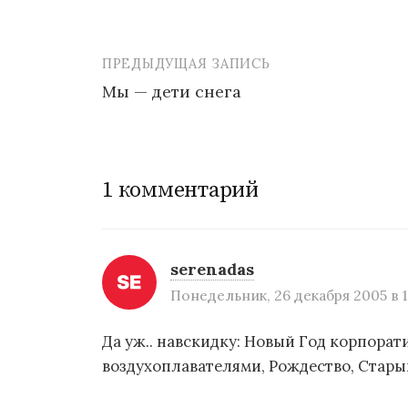
ПРЕДЫДУЩАЯ ЗАПИСЬ
Мы — дети снега
Н
а
1 комментарий
в
и
г
serenadas
а
Понедельник, 26 декабря 2005 в 1
ц
Да уж.. навскидку: Новый Год корпорати
и
воздухоплавателями, Рождество, Стары
я