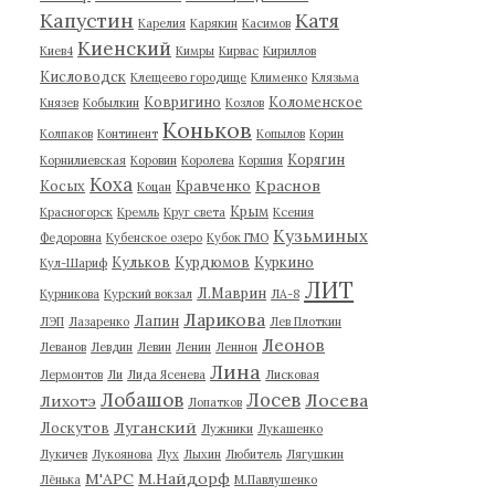
Капустин
Катя
Карелия
Карякин
Касимов
Киенский
Киев4
Кимры
Кирвас
Кириллов
Кисловодск
Клещеево городище
Клименко
Клязьма
Ковригино
Коломенское
Князев
Кобылкин
Козлов
Коньков
Колпаков
Континент
Копылов
Корин
Корягин
Корнилиевская
Коровин
Королева
Коршия
Коха
Краснов
Косых
Кравченко
Коцан
Крым
Красногорск
Кремль
Круг света
Ксения
Кузьминых
Федоровна
Кубенское озеро
Кубок ГМО
Кульков
Курдюмов
Куркино
Кул-Шариф
ЛИТ
Л.Маврин
Курникова
Курский вокзал
ЛА-8
Ларикова
Лапин
ЛЭП
Лазаренко
Лев Плоткин
Леонов
Леванов
Левдин
Левин
Ленин
Леннон
Лина
Лермонтов
Ли
Лида Ясенева
Лисковая
Лобашов
Лосев
Лосева
Лихотэ
Лопатков
Луганский
Лоскутов
Лужники
Лукашенко
Лукичев
Лукоянова
Лух
Лыхин
Любитель
Лягушкин
М'АРС
М.Найдорф
Лёнька
М.Павлушенко