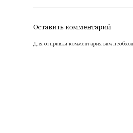
п
о
Оставить комментарий
з
Для отправки комментария вам необх
а
п
и
с
я
м