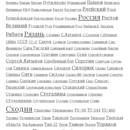
Пьянов
Путилково
Полянка
Попова
Пресня
Пушкинский
Пятигорск
Рдейский
Рдея
Пятницкая
РЖД
Развадовская
Ракета
Расторгуев
Россия
Ростов
Речной вокзал
Рождествено
Росси
Россина
Великий
Рудаков
Руза
Рукавишников
Русе
Рыбаков Е.
Рысачок
Рязань
Рябцев
С.Латыпов
С.Капица
С.Семенов
С.Штенцов
СССР
Савчук
СВЕМА
СУ-17
Садиков
Садовое кольцо
Сальников
Сан-
Сара Тисдейл
Франциско
Северный порт
Селезнева
Семейный Доктор
Сеня
Семушин
Семенов
Семеновская
Сенчурина
Сергей Кузнецов
Серегин
Сергей Латыпов
Серебряный бор
Серпухов
Сетунь
Сидорюк
Сивичев
Сидоров
Симаков
Сеф
Сивцев вражек
Сизова
Сити
Синица
Слетова
Славянов
Смена-8М
Снетков
Соколов
Солотча
Сорокин
Сотский
Спасск-
Солянка
Сорокина
Сорочаны
Спас
Рязанский
Ставарский
Сретенский монастырь
Старая Рязань
Стегалина
Старица
Статкевич
Столешников
Строгино
Студеникин
Студенческая
Суздаль
Суздальская
Сурин
Сходня
ТУ-95
ТУ-160
ТУ-144
Т.Валетина
Т.Мельяненко
Тарасов
Тверская
Таганка
Таджикистан
Таран
Тахтамышев
Тверская
Торжков
область
Тип-22
Тишкин
Тер-Крикоров
Титов
Ткачев