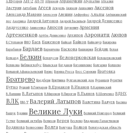
АН-2
Абрамочкин
А.Щугорев
АН-70
Абрамов
Абулхатин
Абхазия
Аксенов
Агеев
Австрия
Автобанк
Агидель
Акимов
Акимович
Альпы
Александр Маврин
Алешин
Алексеев
Алфреймс
Алёшкинский
Андрей Антонов
Андрей Денисенко
лес
Америка
Андрей Васильев
Аносов
Армения
Андрусенко
Аникеевка
Апуневич
Артеменков
Аэронатц
Аюпов
Архипов
Артём Денисенко
Баженов
Баев
Байков
Б.Степанов
БМО
Байкал
Байконур
Бакирова
Бардаев
Баскова
Бейдик
Барабанов
Бармичева
Башкирия
Белая
Белкин
Белоцерковская
Белкард
Белорусов
Белоцерковский
Белякова
Библиоглобус
Блынская
Богданов
Богоявление
Болгария
Болшево
Братовка
Большой Афанасьевский
Борис
Боряна Росса
Босс Сорокин
Братцево
Бредбери
Бритвина
Булгаковский дом
Буранцев
Бурятия
Бутко
В.Ермаков
В.Иванов
Буцкий
В.Гончаров
В.Карпинский
В.Латыпов
В.Пьянов
ВДНХ
В.Лапшин
В.Миронов
В.Пирогов
В.Шевченко
ВЛК
Валерий Латыпов
Валетина
Валуев
ВМ-Т
Васина
Великие Луки
Ващук
Вдовин
Великий Новгород
Великий
Верея
Устюг
Великий октябрь
Велихов
Веслево
Владимир Галактионов
Волга
Водянова
Волков
Вознесение
Волгуша
Вологодская область