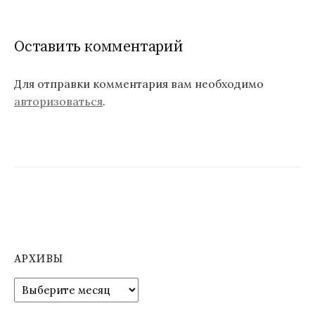
и
г
Оставить комментарий
а
ц
Для отправки комментария вам необходимо
авторизоваться
.
и
я
п
о
з
а
п
АРХИВЫ
и
А
р
с