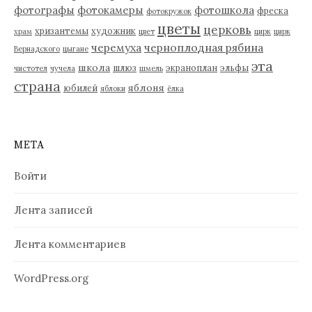
фотографы
фотокамеры
фотошкола
фреска
фотокружок
цветы
церковь
хризантемы
художник
храм
цвет
цирк
цирк
черемуха
черноплодная рябина
Вернадского
цыгане
эта
школа
шлюз
экраноплан
эльфы
чистотел
чучела
шмель
страна
яблоня
юбилей
яблоки
ёлка
МЕТА
Войти
Лента записей
Лента комментариев
WordPress.org