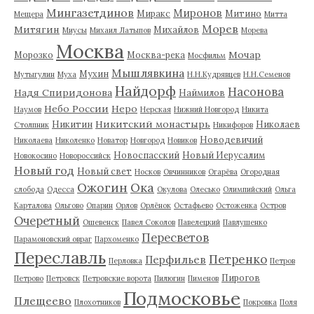
Мингазетдинов
Миронов
Миракс
Митино
Мещера
Митта
Морев
Митягин
Михайлов
Миусы
Михаил Латыпов
Морева
Москва
Мочар
Морозко
Москва-река
Мосфильм
Мышлявкина
Мухин
Мутыгулин
Муха
Н.Н.Кудрявцев
Н.Н.Семенов
Найдорф
Насонова
Надя Спиридонова
Наймилов
Небо России
Неро
Наумов
Нерская
Нижний Новгород
Никита
Никитский монастырь
Никитин
Николаев
Столпник
Никифоров
Новодевичий
Николаева
Николенко
Новатор
Новгород
Новиков
Новоспасский
Новый Иерусалим
Новокосино
Новороссийск
Новый год
Новый свет
Носков
Овчинников
Огарёва
Огородная
Ожогин
Ока
слобода
Одесса
Окулова
Олесько
Олимпийский
Ольга
Карталова
Ольгово
Опарин
Орлов
Орлёнок
Остафьево
Остоженка
Остров
Очеретный
Ошевенск
Павел Соколов
Павелецкий
Павлушенко
Пересветов
Парамоновский овраг
Пархоменко
Переславль
Петренко
Перфильев
Перловка
Петров
Пирогов
Петрово
Петровск
Петровские ворота
Пилюгин
Пименов
Подмосковье
Плещеево
Плохотников
Покровка
Поля