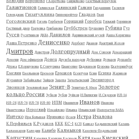
Володин
Вороново
Г.Короткова
Гаврилково
Газетный переулок
Галактионов
Галинский
Галкин
Галинская
Гардашник
Гасилов
Гизатуллина
Гладков
Геленджик
Гиппенрейтер
Гнап
Гоголевский
Горицкий
Горобец
Гоголь
Горбачев
Горький
Горяинов
Губина
Груббстрем
Гуз
Гостиный двор
Грачевка
Грибанова
Грушевич
Гусев
Данилов
Гусятников
ДКБА
Дарвиновский музей
Даша Корягина
Денисенко
Даша Петренко
Дербент
Дианов
Дмитрий Жохов
Дмитров
Долгопрудный
Доветров
Дом Союзов
Домарацкий
Донец
Домени
Дом офицеров
Дружба народов
Дубровки
Дульцев
Душанбе
Дёржа
Е.Коршунова
Е.Сенчурина
Евангелие
Евдокимов
Егорова
Екатеринбург
Есина
Емелин
Ермаков
Емельянов
Еремеев
Есентуки
Есин
Жариков
Звенигород
Журавлев
Забайкалье
Зайцев
Зацепа
Зачатьевский
Зенит-В
Золотое
Звонков
Земляной вал
Зенитар-К 16мм
кольцо России
Зубков
Зубов
Зуйков
И.Пилюгин
И.Сидоров
ИЛ-14
Иванов
ИПМ
ИЛ-28
ИЛ-76
ИЛ-78
ИЛ-80
Иванилов
Иванова
Иероглиф
Ивантеевка
Измайлово
Ильина
Ильинский
Император ВАВА
Истра
Интеко
Ичалова
Иримико
Ира Большая
Исаев
К.Перфильев
К.Рудаков
ККК
КС-1
КСП
Кавказ
Кадышевский
Казань
Калмыков
Калибр
Каламкаров
Каледин
Каменец-Подольский
Капустин
Катя
Киенский
Карелия
Карякин
Касимов
Киев4