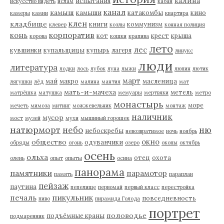
калина
испытания
искусство видеть
ислам
кабан
канал
камыш
камыши
катакомбы
кино
камеры
камни
квартира
клен
кладбище
книги
коммунизм
клевер
козлы
конная полиция
корпоратив
конь
кот
крест
крыша
корова
кошки
крапива
лето
лес
кувшинки
купальщицы
купырь
лагеря
линукс
люди
литература
лодки
лось
лубок
луна
лыжи
люпин
лютик
март
май
макро
масленица
лягушки
лёд
малина
мантия
мат
мать-и-мачеха
метель
матрёшка
матушка
мемуары
мертвяки
метро
монастырь
море
мечеть
мимоза
митинг
можжевельник
монтаж
наличник
мусор
мост
музей
мухи
мышиный горошек
натюрморт
небо
ню
небоскребы
невозвратимое
ночь
ноябрь
окно
общество
одуванчики
обряды
огонь
озеро
окопы
октябрь
осень
ольха
отец
охота
олень
опыт
опыты
осина
панорама
памятники
парамотор
память
параплан
пейзаж
паутина
пепелище
первомай
первый класс
перестройка
пикульник
печаль
повседневность
пиво
пирамида Голода
портрет
половодье
подъёмные краны
подмаренник