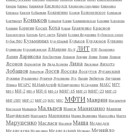
Кисловодск
Кимры
Кирвас
Кириллов
Клещеево городище
Клименко
Ковригино
Коломенское
Клязьма
Князев
Кобылкин
Козлов
Колпаков
Коньков
Континент
Копылов
Корин
Корнилиевская
Коровин
Королева
Коха
Краснов
Корягин
Косых
Кравченко
Коршия
Коцан
Крым
Красногорск
Кремль
Круг света
Ксения Федоровна
Кубенское озеро
Кузьминых
Кульков
Курдюмов
Куркино
Кубок ГМО
Кул-Шариф
ЛИТ
Л.Маврин
Курникова
Курский вокзал
ЛА-8
ЛЭП
Лазаренко
Ларикова
Лапин
Лев Плоткин
Леванов
Левдин
Левин
Ленин
Леннон
Лина
Леонов
Лихотэ
Лермонтов
Ли
Лида Ясенева
Лисковая
Лобашов
Лосев
Лосева
Луганский
Лоскутов
Лопатков
Лужники
Лукашенко
Лукичев
Лукоянова
Лух
Лыхин
Любитель
Лягушкин
М'АРС
М.Найдорф
МАКС
МГУ
Лёнька
М.Павлушенко
М.Сидорюк
МИГ-15
МИГ-23
МИ-2
МИ-6
МИ-1
МИ-4
МИ-24
МИГ-21
МИГ-25
МФТИ
Маврин
МИГ-25ПУ
МИГ-27
МИГ-29
МЛС
МПС
Магарычев
Мальцев
Манихино
Маниш
Манеж
Магомаев
Малышев
Маринина
Мануйлович
Маргарита
Мария Яковлевна
Маросейка
Марта
Маруценко
Маша
Маслаев
Медведев
Масляев
Меняйло
Медведева
Медведский
Медведица
Мезиано