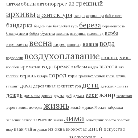
аз грешный
автомобили
автопортрет
архивы
архитектура
астра
африканцы
бабье лето
береза
байдарка
бездомные
белолобый гусь
беременность
верба
бузина
блондинки
бобры
василек
ватрушки
велосипед
весна
вода
вишня
вертолёты
видео
виноград
воздухоплавание
вологодчина
водоросли
время
высота
времена года
выборы
воробей
выдра
вяз
город
герань
горы
георгин
гитара
гравилат речной
гроза
груша
дети
дача
деревянная архитектура
гтацинт
детская комната
жанр
дождь
елки
думы
дольмены
донник
друзья
дуб
железная
жизнь
дорога
живая история
жильё
журнал Москва
заброшка
зима
затмение
запасник
затвор
земля
золотарник
золото
золотой
иней
из окна
искусство
иван-чай
иконостас
шар
игрушки
история