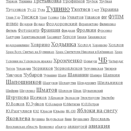
Третьяковка
Трофимов
Торжок
Торшина
Трубеж
Трубная
Тушино
Тюхтяев
Украина
Трусенков
Ту-22
Тула
Удот
ФУПМ
Унежев
Учватов
Ушаков
Улан-Удэ
Урал
Усенко
Уфа
ФВР
Феодоровский
ФУПМ50
Федоров
Федько
Ферапонтово
Филипенко
Франция
Фролкин
Фотоцентр
Фитиль
Фридман
Фурсенко
Херсон
Халтурин
Харитоньевский
Хасавюрт
Химки
Химкинское
Ходынка
Ховрино
Холод
Хохлов
водохранилище
Хорошево
Храм Всех Святых на Кулишках
Храм Святителя Николая в Клённиках
Храм
ЧБ
Хромченко
Успения на Успенском вражке
Ценькуш
Чатырдаг
Черников
Черноплеков
Чегем
Чекандин
Чечулинская
Чигирев
Чубаров
Шананин
Шапкин
Чикунов
Чувашия
Шаля
Шапиро
Шапошников
Шильников
Шаргунов
Шелапутин
Шендерович
Шматов
Шифрин
Шкуленко
Шолохов
Шпак
Шуваловский
Шурупова
Щелчков
Э.Ермаков
Экомасов
Электроугли
Эльтюбю
Ю.Волков
Ю.Зуйков
Ю.Козырев
Ю.Митягин
Ю.П.Петров
Яблоки на снегу
Ю.Разгуляев
Ю12
Юрасов
Юрьева
ЯК-130
Яковлева
Ярославль
Якушина
Яндульская
Янин
Янушкевич
авиация
авиамузей
Ярославская область
Ярошенко
абажур