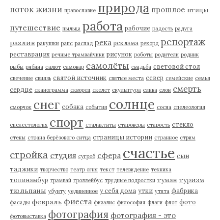
природа
поток жизни
прошлое
птицы
православие
работа
путешествие
рабочие
пыльца
радость
радуга
репортаж
река
разлив
реклама
ракушки
рапс
распад
рекорд
реставрация
рисунок
речные трамвайчики
роботы
родители
родник
самолёты
световой стол
рыбы
рябина
салют
самовар
свадьба
святой источник
север
свечение
свиязь
святые места
семейские
семья
смерть
сердце
сканограмма
скворец
скелет
скульптура
слива
слон
солнце
снег
собака
сморчок
события
сосна
спелеология
спорт
стекло
спелестология
сталактиты
староверы
старость
страницы истории
стены
страна берёзового ситца
странное
стрим
счастье
стройка
студия
сфера
сын
сугроб
таджики
творчество
театр огня
текст
телевидение
техника
туман
туризм
топинамбур
трамвай
троллейбус
трудные подростки
тюльпаны
у себя дома
утки
фабрика
убунту
уединенное
утята
фиеста
февраль
фото
фасады
физалис
философия
флаги
флот
фотография
фотография - это
фотовыставка