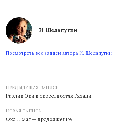
И. Шелапутин
Посмотреть все записи автора И. Шелапутин →
ПРЕДЫДУЩАЯ ЗАПИСЬ
Разлив Оки в окрестностях Рязани
Н
НОВАЯ ЗАПИСЬ
а
Ока 11 мая — продолжение
в