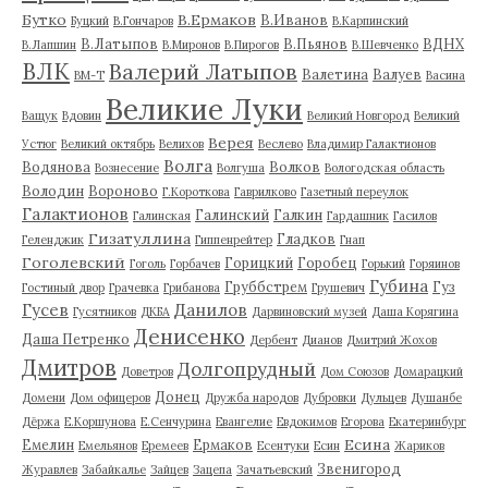
Бутко
В.Ермаков
В.Иванов
Буцкий
В.Гончаров
В.Карпинский
В.Латыпов
В.Пьянов
ВДНХ
В.Лапшин
В.Миронов
В.Пирогов
В.Шевченко
ВЛК
Валерий Латыпов
Валетина
Валуев
ВМ-Т
Васина
Великие Луки
Ващук
Вдовин
Великий Новгород
Великий
Верея
Устюг
Великий октябрь
Велихов
Веслево
Владимир Галактионов
Волга
Водянова
Волков
Вознесение
Волгуша
Вологодская область
Володин
Вороново
Г.Короткова
Гаврилково
Газетный переулок
Галактионов
Галинский
Галкин
Галинская
Гардашник
Гасилов
Гизатуллина
Гладков
Геленджик
Гиппенрейтер
Гнап
Гоголевский
Горицкий
Горобец
Гоголь
Горбачев
Горький
Горяинов
Губина
Груббстрем
Гуз
Гостиный двор
Грачевка
Грибанова
Грушевич
Гусев
Данилов
Гусятников
ДКБА
Дарвиновский музей
Даша Корягина
Денисенко
Даша Петренко
Дербент
Дианов
Дмитрий Жохов
Дмитров
Долгопрудный
Доветров
Дом Союзов
Домарацкий
Донец
Домени
Дом офицеров
Дружба народов
Дубровки
Дульцев
Душанбе
Дёржа
Е.Коршунова
Е.Сенчурина
Евангелие
Евдокимов
Егорова
Екатеринбург
Есина
Емелин
Ермаков
Емельянов
Еремеев
Есентуки
Есин
Жариков
Звенигород
Журавлев
Забайкалье
Зайцев
Зацепа
Зачатьевский