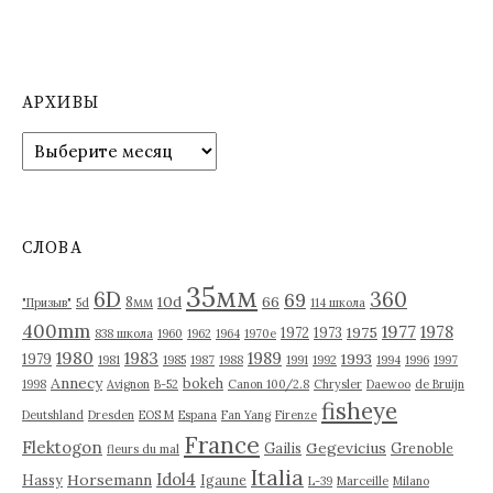
з
а
п
АРХИВЫ
и
А
р
с
х
я
и
в
м
СЛОВА
ы
35мм
6D
360
69
10d
66
8мм
"Призыв"
5d
114 школа
400mm
1977
1978
1975
1972
1973
838 школа
1960
1962
1964
1970е
1980
1983
1989
1993
1979
1981
1985
1987
1988
1991
1992
1994
1996
1997
Annecy
bokeh
1998
Avignon
B-52
Canon 100/2.8
Chrysler
Daewoo
de Bruijn
fisheye
Deutshland
Dresden
EOS M
Espana
Fan Yang
Firenze
France
Flektogon
Gegevicius
Gailis
Grenoble
fleurs du mal
Italia
Idol4
Horsemann
Hassy
Igaune
L-39
Marceille
Milano