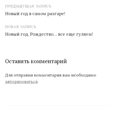
ПРЕДЫДУЩАЯ ЗАПИСЬ
Новый год в самом разгаре!
Н
НОВАЯ ЗАПИСЬ
а
Новый год, Рождество… все еще гуляем!
в
и
г
Оставить комментарий
а
ц
Для отправки комментария вам необходимо
авторизоваться
.
и
я
п
о