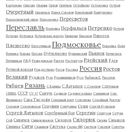
Карталова
Ольгово
Опарин
Орлов
Орлёнок
Остафьево
Остоженка
Остров
Очеретный
Ошевенск
Павел Соколов
Павелецкий
Павлушенко
Пересветов
Парамоновский овраг
Пархоменко
Переславль
Петренко
Перфильев
Перловка
Петров
Пирогов
Петрово
Петровск
Петровские ворота
Пилюгин
Пименов
Подмосковье
Плещеево
Плохотников
Покровка
Поля
Пьянов
Путилково
Полянка
Попова
Пресня
Пушкинский
Пятигорск
Рдейский
Рдея
Пятницкая
РЖД
Развадовская
Ракета
Расторгуев
Россия
Ростов
Речной вокзал
Рождествено
Росси
Россина
Великий
Рудаков
Руза
Рукавишников
Русе
Рыбаков Е.
Рысачок
Рязань
Рябцев
С.Латыпов
С.Капица
С.Семенов
С.Штенцов
СССР
Савчук
СВЕМА
СУ-17
Садиков
Садовое кольцо
Сальников
Сан-
Сара Тисдейл
Франциско
Северный порт
Селезнева
Семейный Доктор
Сеня
Семушин
Семенов
Семеновская
Сенчурина
Сергей Кузнецов
Серегин
Сергей Латыпов
Серебряный бор
Серпухов
Сетунь
Сидорюк
Сивичев
Сидоров
Симаков
Сеф
Сивцев вражек
Сизова
Сити
Синица
Слетова
Славянов
Смена-8М
Снетков
Соколов
Солотча