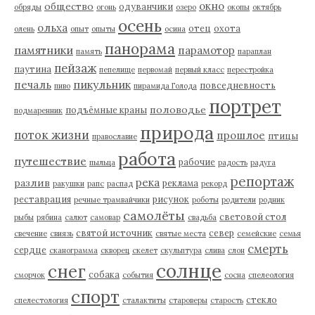
окно
общество
одуванчики
обряды
огонь
озеро
окопы
октябрь
осень
ольха
отец
охота
олень
опыт
опыты
осина
панорама
памятники
парамотор
память
параплан
пейзаж
паутина
пепелище
первомай
первый класс
перестройка
пикульник
печаль
повседневность
пиво
пирамида Голода
портрет
половодье
подъёмные краны
подмаренник
природа
поток жизни
прошлое
птицы
православие
работа
путешествие
рабочие
пыльца
радость
радуга
репортаж
река
разлив
реклама
ракушки
рапс
распад
рекорд
реставрация
рисунок
речные трамвайчики
роботы
родители
родник
самолёты
световой стол
рыбы
рябина
салют
самовар
свадьба
святой источник
север
свечение
свиязь
святые места
семейские
семья
смерть
сердце
сканограмма
скворец
скелет
скульптура
слива
слон
солнце
снег
собака
сморчок
события
сосна
спелеология
спорт
стекло
спелестология
сталактиты
староверы
старость