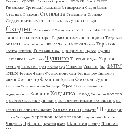
Сорокин
Сотский
Спасск-
Солянка
Сорокина
Сорочаны
Спас
Рязанский
Ставарский
Сретенский монастырь
Старая Рязань
Стегалина
Старица
Статкевич
Столешников
Строгино
Студеникин
Студенческая
Суздаль
Суздальская
Сурин
Сходня
ТУ-95
ТУ-160
ТУ-144
Т.Валетина
Т.Мельяненко
Тарасов
Тверская
Таганка
Таджикистан
Таран
Тахтамышев
Тверская
Торжков
область
Тип-22
Тишкин
Тер-Крикоров
Титов
Ткачев
Третьяковка
Трофимов
Торжок
Торшина
Трубеж
Трубная
Тушино
Тюхтяев
Украина
Трусенков
Ту-22
Тула
Удот
ФУПМ
Унежев
Учватов
Ушаков
Улан-Удэ
Урал
Усенко
Уфа
ФВР
Феодоровский
ФУПМ50
Федоров
Федько
Ферапонтово
Филипенко
Франция
Фролкин
Фотоцентр
Фитиль
Фридман
Фурсенко
Херсон
Халтурин
Харитоньевский
Хасавюрт
Химки
Химкинское
Ходынка
Ховрино
Холод
Хохлов
водохранилище
Хорошево
Храм Всех Святых на Кулишках
Храм Святителя Николая в Клённиках
Храм
ЧБ
Хромченко
Успения на Успенском вражке
Ценькуш
Чатырдаг
Черников
Черноплеков
Чегем
Чекандин
Чечулинская
Чигирев
Чубаров
Шананин
Шапкин
Чикунов
Чувашия
Шаля
Шапиро