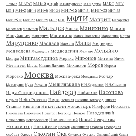
М'АРС
М.Найдорф
МАКС
МГУ
Лёнька
М.Павлушенко
М.Сидорюк
МИГ-15
МИГ-23
МИ-2
МИ-6
МИ-1
МИ-4
МИ-24
МИГ-21
МИГ-25
МФТИ
Маврин
МИГ-25ПУ
МИГ-27
МИГ-29
МЛС
МПС
Магарычев
Мальцев
Манихино
Маниш
Манеж
Магомаев
Малышев
Маринина
Мануйлович
Маргарита
Мария Яковлевна
Маросейка
Марта
Маруценко
Маша
Маслаев
Медведев
Масляев
Меняйло
Медведева
Медведский
Медведица
Мезиано
Мингазетдинов
Миронов
Миракс
Митино
Мещера
Митта
Морев
Митягин
Михайлов
Миусы
Михаил Латыпов
Морева
Москва
Мочар
Морозко
Москва-река
Мосфильм
Мышлявкина
Мухин
Мутыгулин
Муха
Н.Н.Кудрявцев
Н.Н.Семенов
Найдорф
Насонова
Надя Спиридонова
Наймилов
Небо России
Неро
Наумов
Нерская
Нижний Новгород
Никита
Никитский монастырь
Никитин
Николаев
Столпник
Никифоров
Новодевичий
Николаева
Николенко
Новатор
Новгород
Новиков
Новоспасский
Новый Иерусалим
Новокосино
Новороссийск
Новый год
Новый свет
Носков
Овчинников
Огарёва
Огородная
Ожогин
Ока
слобода
Одесса
Окулова
Олесько
Олимпийский
Ольга