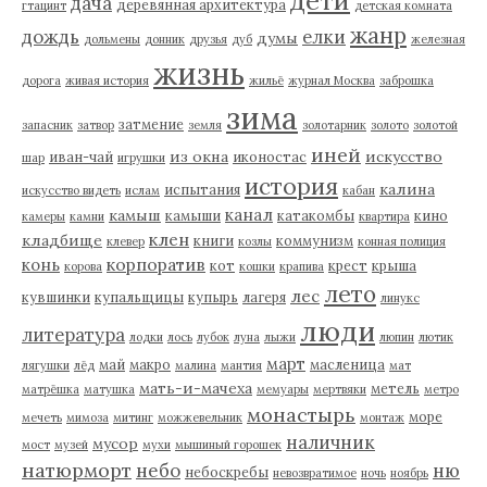
дети
дача
деревянная архитектура
гтацинт
детская комната
жанр
дождь
елки
думы
дольмены
донник
друзья
дуб
железная
жизнь
дорога
живая история
жильё
журнал Москва
заброшка
зима
затмение
запасник
затвор
земля
золотарник
золото
золотой
иней
из окна
искусство
иван-чай
иконостас
шар
игрушки
история
калина
испытания
искусство видеть
ислам
кабан
канал
камыш
камыши
катакомбы
кино
камеры
камни
квартира
клен
кладбище
книги
коммунизм
клевер
козлы
конная полиция
корпоратив
конь
кот
крест
крыша
корова
кошки
крапива
лето
лес
кувшинки
купальщицы
купырь
лагеря
линукс
люди
литература
лодки
лось
лубок
луна
лыжи
люпин
лютик
март
май
макро
масленица
лягушки
лёд
малина
мантия
мат
мать-и-мачеха
метель
матрёшка
матушка
мемуары
мертвяки
метро
монастырь
море
мечеть
мимоза
митинг
можжевельник
монтаж
наличник
мусор
мост
музей
мухи
мышиный горошек
натюрморт
небо
ню
небоскребы
невозвратимое
ночь
ноябрь