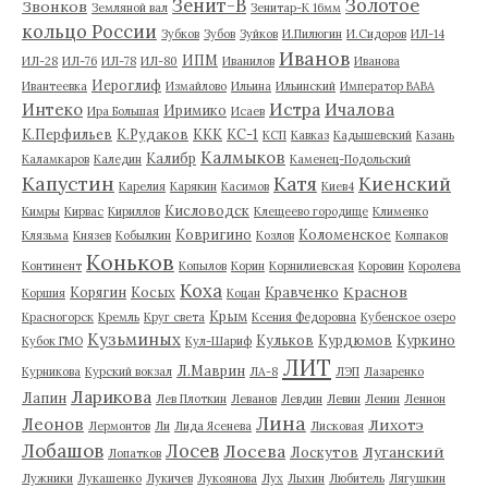
Зенит-В
Золотое
Звонков
Земляной вал
Зенитар-К 16мм
кольцо России
Зубков
Зубов
Зуйков
И.Пилюгин
И.Сидоров
ИЛ-14
Иванов
ИПМ
ИЛ-28
ИЛ-76
ИЛ-78
ИЛ-80
Иванилов
Иванова
Иероглиф
Ивантеевка
Измайлово
Ильина
Ильинский
Император ВАВА
Истра
Интеко
Ичалова
Иримико
Ира Большая
Исаев
К.Перфильев
К.Рудаков
ККК
КС-1
КСП
Кавказ
Кадышевский
Казань
Калмыков
Калибр
Каламкаров
Каледин
Каменец-Подольский
Капустин
Катя
Киенский
Карелия
Карякин
Касимов
Киев4
Кисловодск
Кимры
Кирвас
Кириллов
Клещеево городище
Клименко
Ковригино
Коломенское
Клязьма
Князев
Кобылкин
Козлов
Колпаков
Коньков
Континент
Копылов
Корин
Корнилиевская
Коровин
Королева
Коха
Краснов
Корягин
Косых
Кравченко
Коршия
Коцан
Крым
Красногорск
Кремль
Круг света
Ксения Федоровна
Кубенское озеро
Кузьминых
Кульков
Курдюмов
Куркино
Кубок ГМО
Кул-Шариф
ЛИТ
Л.Маврин
Курникова
Курский вокзал
ЛА-8
ЛЭП
Лазаренко
Ларикова
Лапин
Лев Плоткин
Леванов
Левдин
Левин
Ленин
Леннон
Лина
Леонов
Лихотэ
Лермонтов
Ли
Лида Ясенева
Лисковая
Лобашов
Лосев
Лосева
Луганский
Лоскутов
Лопатков
Лужники
Лукашенко
Лукичев
Лукоянова
Лух
Лыхин
Любитель
Лягушкин