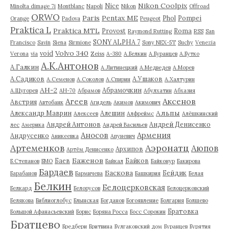
Nikon Coolpix
Nice
Minolta dimage 7i
Montblanc
Napoli
Nikon
Offroad
ORWO
Paris
Pentax ME
Phol
Pompei
Orange
Padova
Peugeot
Praktica L
Praktica MTL
Provost
Roma
Raymond Rutting
RSS
San
SONY ALPHA 7
Francisco
Savin
Siena
Sirmione
Sony NEX-5T
Suchy
Venezia
Volvo 340
void
Verona
via
Zeiss
А-380
А.Белкин
А.Буранцев
А.Бутко
А.К.Антонов
А.Галкин
А.Литинецкий
А.Медведев
А.Морев
А.Садиков
А.Ушаков
А.Семенов
А.Соколов
А.Спирин
А.Халтурин
АН-2
Абрамочкин
А.Щугорев
АН-70
Абрамов
Абулхатин
Абхазия
Аксенов
Агеев
Австрия
Автобанк
Агидель
Акимов
Акимович
Альпы
Александр Маврин
Алешин
Алексеев
Алфреймс
Алёшкинский
Андрей Антонов
Андрей Денисенко
лес
Америка
Андрей Васильев
Аносов
Армения
Андрусенко
Аникеевка
Апуневич
Артеменков
Аэронатц
Аюпов
Архипов
Артём Денисенко
Баженов
Баев
Байков
Б.Степанов
БМО
Байкал
Байконур
Бакирова
Бардаев
Баскова
Бейдик
Барабанов
Бармичева
Башкирия
Белая
Белкин
Белоцерковская
Белкард
Белорусов
Белоцерковский
Белякова
Библиоглобус
Блынская
Богданов
Богоявление
Болгария
Болшево
Братовка
Большой Афанасьевский
Борис
Боряна Росса
Босс Сорокин
Братцево
Бредбери
Бритвина
Булгаковский дом
Буранцев
Бурятия