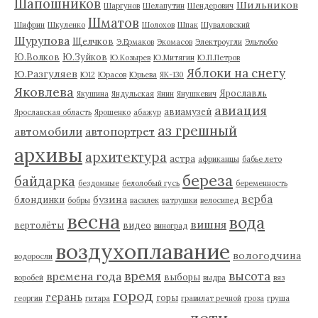
Шапошников
Шильников
Шаргунов
Шелапутин
Шендерович
Шматов
Шифрин
Шкуленко
Шолохов
Шпак
Шуваловский
Шурупова
Щелчков
Э.Ермаков
Экомасов
Электроугли
Эльтюбю
Ю.Волков
Ю.Зуйков
Ю.Козырев
Ю.Митягин
Ю.П.Петров
Яблоки на снегу
Ю.Разгуляев
Ю12
Юрасов
Юрьева
ЯК-130
Яковлева
Ярославль
Якушина
Яндульская
Янин
Янушкевич
авиация
авиамузей
Ярославская область
Ярошенко
абажур
аз грешный
автомобили
автопортрет
архивы
архитектура
астра
африканцы
бабье лето
береза
байдарка
бездомные
белолобый гусь
беременность
верба
бузина
блондинки
бобры
василек
ватрушки
велосипед
весна
вода
вишня
вертолёты
видео
виноград
воздухоплавание
вологодчина
водоросли
время
высота
времена года
выборы
воробей
выдра
вяз
город
герань
горы
георгин
гитара
гравилат речной
гроза
груша