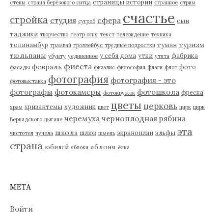
страницы истории
стены
страна берёзового ситца
странное
стрим
счастье
стройка
студия
сфера
сын
сугроб
таджики
творчество
театр огня
текст
телевидение
техника
туман
туризм
топинамбур
трамвай
троллейбус
трудные подростки
тюльпаны
у себя дома
утки
фабрика
убунту
уединенное
утята
фиеста
февраль
фото
фасады
физалис
философия
флаги
флот
фотография
фотография - это
фотовыставка
фотографы
фотокамеры
фотошкола
фреска
фотокружок
цветы
церковь
хризантемы
художник
храм
цвет
цирк
цирк
черемуха
черноплодная рябина
Вернадского
цыгане
эта
школа
шлюз
экраноплан
эльфы
чистотел
чучела
шмель
страна
яблоня
юбилей
яблоки
ёлка
МЕТА
Войти