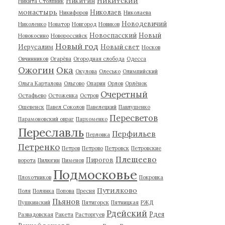
Никитский
Никитин
Никита Столпник
монастырь
Николаев
Никифоров
Николаева
Новодевичий
Николенко
Новатор
Новгород
Новиков
Новоспасский
Новый
Новокосино
Новороссийск
Новый год
Иерусалим
Новый свет
Носков
Овчинников
Огарёва
Огородная слобода
Одесса
Ожогин
Ока
Окулова
Олесько
Олимпийский
Ольга Карталова
Ольгово
Опарин
Орлов
Орлёнок
Очеретный
Остафьево
Остоженка
Остров
Ошевенск
Павел Соколов
Павелецкий
Павлушенко
Пересветов
Парамоновский овраг
Пархоменко
Переславль
Перфильев
Перловка
Петренко
Петров
Петрово
Петровск
Петровские
Плещеево
Пирогов
ворота
Пилюгин
Пименов
Подмосковье
Плохотников
Покровка
Путилково
Поля
Полянка
Попова
Пресня
Пьянов
Пушкинский
Пятигорск
Пятницкая
РЖД
Рдейский
Рдея
Развадовская
Ракета
Расторгуев