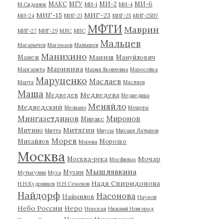
МАКС
МГУ
МИ-2
МИ-6
М.Сидорюк
МИ-1
МИ-4
МИГ-15
МИГ-23
МИ-24
МИГ-21
МИГ-25
МИГ-25ПУ
МФТИ
Маврин
МИГ-27
МИГ-29
МЛС
МПС
Мальцев
Магарычев
Магомаев
Малышев
Манихино
Маниш
Манеж
Мануйлович
Маринина
Маргарита
Мария Яковлевна
Маросейка
Маруценко
Маслаев
Марта
Масляев
Маша
Медведева
Медведев
Медведица
Меняйло
Медведский
Мезиано
Мещера
Мингазетдинов
Миронов
Миракс
Митягин
Митино
Митта
Миусы
Михаил Латыпов
Морев
Михайлов
Морозко
Морева
Москва
Мочар
Москва-река
Мосфильм
Мышлявкина
Мухин
Мутыгулин
Муха
Надя Спиридонова
Н.Н.Кудрявцев
Н.Н.Семенов
Найдорф
Насонова
Наймилов
Наумов
Небо России
Неро
Нерская
Нижний Новгород