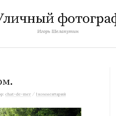
Уличный фотогра
Игорь Шелапутин
ом.
/
ор:
chat-de-mer
1 комментарий