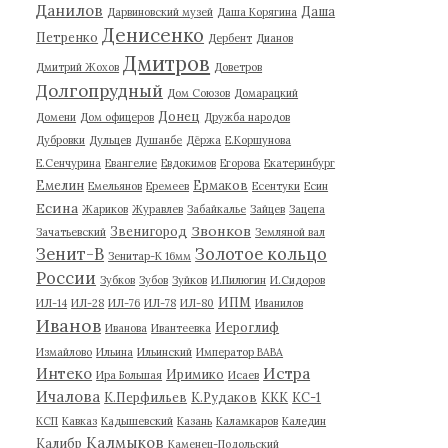
Данилов
Даша
Дарвиновский музей
Даша Корягина
Денисенко
Петренко
Дербент
Дианов
Дмитров
Дмитрий Жохов
Доветров
Долгопрудный
Дом Союзов
Домарацкий
Донец
Домени
Дом офицеров
Дружба народов
Дубровки
Дульцев
Душанбе
Дёржа
Е.Коршунова
Е.Сенчурина
Евангелие
Евдокимов
Егорова
Екатеринбург
Емелин
Ермаков
Емельянов
Еремеев
Есентуки
Есин
Есина
Жариков
Журавлев
Забайкалье
Зайцев
Зацепа
Звонков
Звенигород
Зачатьевский
Земляной вал
Зенит-В
Золотое кольцо
Зенитар-К 16мм
России
Зубков
Зубов
Зуйков
И.Пилюгин
И.Сидоров
ИПМ
ИЛ-14
ИЛ-28
ИЛ-76
ИЛ-78
ИЛ-80
Иванилов
Иванов
Иероглиф
Иванова
Ивантеевка
Измайлово
Ильина
Ильинский
Император ВАВА
Истра
Интеко
Иримико
Ира Большая
Исаев
Ичалова
К.Перфильев
К.Рудаков
ККК
КС-1
КСП
Кавказ
Кадышевский
Казань
Каламкаров
Каледин
Калмыков
Калибр
Каменец-Подольский