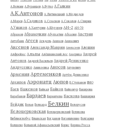
А.Галкин
А.Белкин
А.Буранцев
А.Бутко
А.К.Антонов
А.Литинецкий
А.Медведев
А.Садиков
А.Морев
А.Семенов
А.Соколов
А.Спирин
АН-2
А.Ушаков
А.Халтурин
А.Щугорев
АН-70
Абрамочкин
Австрия
Абрамов
Абулхатин
Абхазия
Агеев
Автобанк
Агидель
Акимов
Акимович
Аксенов
Александр Маврин
Алешин
Алексеев
Альпы
Андрей
Алфреймс
Алёшкинский лес
Америка
Антонов
Андрей Денисенко
Андрей Васильев
Аносов
Андрусенко
Аникеевка
Апуневич
Артеменков
Армения
Артём Денисенко
Аэронатц
Аюпов
Архипов
Б.Степанов
БМО
Баженов
Баев
Байков
Байкал
Байконур
Бакирова
Бардаев
Баскова
Барабанов
Бармичева
Башкирия
Белкин
Бейдик
Белая
Белкард
Белорусов
Белоцерковская
Белоцерковский
Белякова
Библиоглобус
Блынская
Богданов
Богоявление
Болгария
Болшево
Большой Афанасьевский
Борис
Боряна Росса