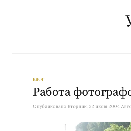
П
е
р
е
й
т
и
к
с
о
БЛОГ
д
Работа фотограф
е
р
Опубликовано
Вторник, 22 июня 2004
Авт
ж
и
м