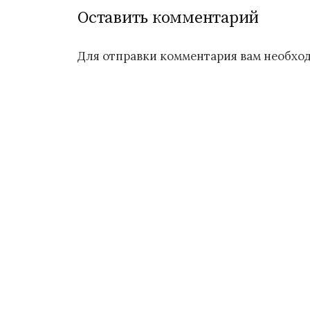
з
Оставить комментарий
а
Для отправки комментария вам необх
п
и
с
я
м