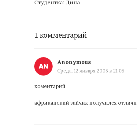
Студентка: Дина
Н
а
1 комментарий
в
и
г
Anonymous
а
Среда, 12 января 2005 в 21:05
ц
коментарий
и
африканский зайчик получился отличн
я
п
о