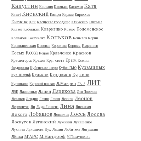
Капустин
Катя
Карелия
Карякин
Касимов
Киенский
Киев4
Кимры
Кирвас
Кириллов
Кисловодск
Клещеево городище
Клименко
Клязьма
Ковригино
Коломенское
Князев
Кобылкин
Козлов
Коньков
Колпаков
Континент
Копылов
Корин
Корягин
Корнилиевская
Коровин
Королева
Коршия
Коха
Краснов
Косых
Кравченко
Коцан
Крым
Красногорск
Кремль
Круг света
Ксения
Кузьминых
Федоровна
Кубенское озеро
Кубок ГМО
Кульков
Курдюмов
Куркино
Кул-Шариф
ЛИТ
Л.Маврин
Курникова
Курский вокзал
ЛА-8
Ларикова
Лапин
ЛЭП
Лазаренко
Лев Плоткин
Леонов
Леванов
Левдин
Левин
Ленин
Леннон
Лина
Лермонтов
Ли
Лида Ясенева
Лисковая
Лобашов
Лосев
Лосева
Лихотэ
Лопатков
Луганский
Лоскутов
Лужники
Лукашенко
Лукичев
Лукоянова
Лух
Лыхин
Любитель
Лягушкин
М'АРС
М.Найдорф
Лёнька
М.Павлушенко