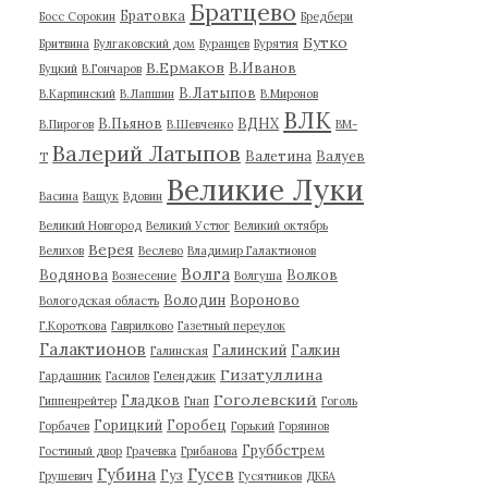
Братцево
Братовка
Босс Сорокин
Бредбери
Бутко
Бритвина
Булгаковский дом
Буранцев
Бурятия
В.Ермаков
В.Иванов
Буцкий
В.Гончаров
В.Латыпов
В.Карпинский
В.Лапшин
В.Миронов
ВЛК
В.Пьянов
ВДНХ
В.Пирогов
В.Шевченко
ВМ-
Валерий Латыпов
Валетина
Валуев
Т
Великие Луки
Васина
Ващук
Вдовин
Великий Новгород
Великий Устюг
Великий октябрь
Верея
Велихов
Веслево
Владимир Галактионов
Волга
Водянова
Волков
Вознесение
Волгуша
Володин
Вороново
Вологодская область
Г.Короткова
Гаврилково
Газетный переулок
Галактионов
Галинский
Галкин
Галинская
Гизатуллина
Гардашник
Гасилов
Геленджик
Гоголевский
Гладков
Гиппенрейтер
Гнап
Гоголь
Горицкий
Горобец
Горбачев
Горький
Горяинов
Груббстрем
Гостиный двор
Грачевка
Грибанова
Губина
Гусев
Гуз
Грушевич
Гусятников
ДКБА