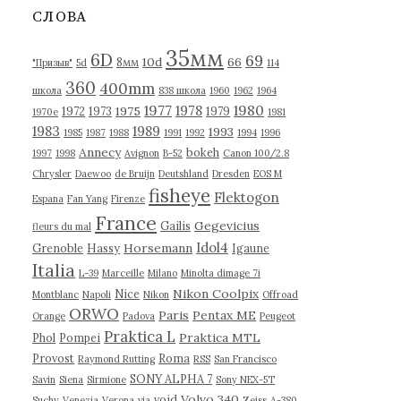
в
СЛОВА
ы
35мм
6D
69
10d
66
8мм
"Призыв"
5d
114
360
400mm
школа
838 школа
1960
1962
1964
1977
1980
1978
1975
1972
1973
1979
1970е
1981
1983
1989
1993
1985
1987
1988
1991
1992
1994
1996
Annecy
bokeh
1997
1998
Avignon
B-52
Canon 100/2.8
Chrysler
Daewoo
de Bruijn
Deutshland
Dresden
EOS M
fisheye
Flektogon
Espana
Fan Yang
Firenze
France
Gegevicius
Gailis
fleurs du mal
Idol4
Horsemann
Grenoble
Hassy
Igaune
Italia
L-39
Marceille
Milano
Minolta dimage 7i
Nikon Coolpix
Nice
Montblanc
Napoli
Nikon
Offroad
ORWO
Paris
Pentax ME
Orange
Padova
Peugeot
Praktica L
Praktica MTL
Phol
Pompei
Provost
Roma
Raymond Rutting
RSS
San Francisco
SONY ALPHA 7
Savin
Siena
Sirmione
Sony NEX-5T
Volvo 340
void
Suchy
Venezia
Verona
via
Zeiss
А-380