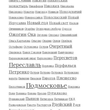
Никитский
Никитин
Никита Столпник
монастырь
Николаев
Никифоров
Николаева
Новодевичий
Николенко
Новатор
Новгород
Новиков
Новоспасский
Новый
Новокосино
Новороссийск
Новый год
Иерусалим
Новый свет
Носков
Овчинников
Огарёва
Огородная слобода
Одесса
Ожогин
Ока
Окулова
Олесько
Олимпийский
Ольга Карталова
Ольгово
Опарин
Орлов
Орлёнок
Очеретный
Остафьево
Остоженка
Остров
Ошевенск
Павел Соколов
Павелецкий
Павлушенко
Пересветов
Парамоновский овраг
Пархоменко
Переславль
Перфильев
Перловка
Петренко
Петров
Петрово
Петровск
Петровские
Плещеево
Пирогов
ворота
Пилюгин
Пименов
Подмосковье
Плохотников
Покровка
Путилково
Поля
Полянка
Попова
Пресня
Пьянов
Пушкинский
Пятигорск
Пятницкая
РЖД
Рдейский
Рдея
Развадовская
Ракета
Расторгуев