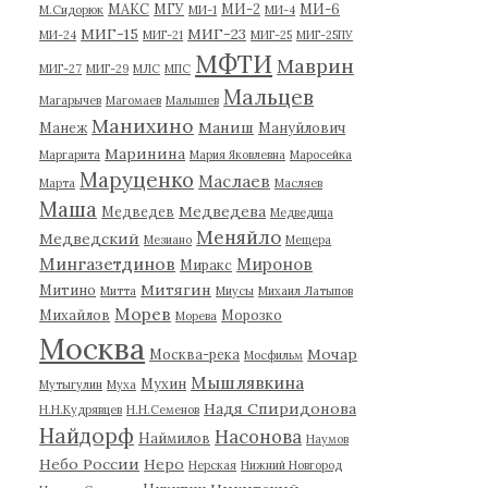
МАКС
МГУ
МИ-2
МИ-6
М.Сидорюк
МИ-1
МИ-4
МИГ-15
МИГ-23
МИ-24
МИГ-21
МИГ-25
МИГ-25ПУ
МФТИ
Маврин
МИГ-27
МИГ-29
МЛС
МПС
Мальцев
Магарычев
Магомаев
Малышев
Манихино
Маниш
Манеж
Мануйлович
Маринина
Маргарита
Мария Яковлевна
Маросейка
Маруценко
Маслаев
Марта
Масляев
Маша
Медведева
Медведев
Медведица
Меняйло
Медведский
Мезиано
Мещера
Мингазетдинов
Миронов
Миракс
Митягин
Митино
Митта
Миусы
Михаил Латыпов
Морев
Михайлов
Морозко
Морева
Москва
Мочар
Москва-река
Мосфильм
Мышлявкина
Мухин
Мутыгулин
Муха
Надя Спиридонова
Н.Н.Кудрявцев
Н.Н.Семенов
Найдорф
Насонова
Наймилов
Наумов
Небо России
Неро
Нерская
Нижний Новгород