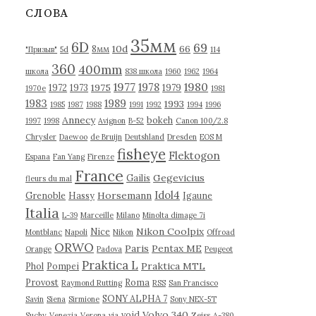
в
СЛОВА
ы
35мм
6D
69
10d
66
8мм
"Призыв"
5d
114
360
400mm
школа
838 школа
1960
1962
1964
1977
1980
1978
1975
1972
1973
1979
1970е
1981
1983
1989
1993
1985
1987
1988
1991
1992
1994
1996
Annecy
bokeh
1997
1998
Avignon
B-52
Canon 100/2.8
Chrysler
Daewoo
de Bruijn
Deutshland
Dresden
EOS M
fisheye
Flektogon
Espana
Fan Yang
Firenze
France
Gegevicius
Gailis
fleurs du mal
Idol4
Horsemann
Grenoble
Hassy
Igaune
Italia
L-39
Marceille
Milano
Minolta dimage 7i
Nikon Coolpix
Nice
Montblanc
Napoli
Nikon
Offroad
ORWO
Paris
Pentax ME
Orange
Padova
Peugeot
Praktica L
Praktica MTL
Phol
Pompei
Provost
Roma
Raymond Rutting
RSS
San Francisco
SONY ALPHA 7
Savin
Siena
Sirmione
Sony NEX-5T
Volvo 340
void
Suchy
Venezia
Verona
via
Zeiss
А-380