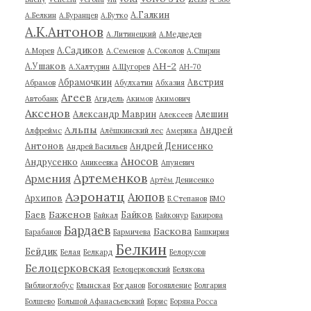
А.Галкин
А.Белкин
А.Буранцев
А.Бутко
А.К.Антонов
А.Литинецкий
А.Медведев
А.Садиков
А.Морев
А.Семенов
А.Соколов
А.Спирин
АН-2
А.Ушаков
А.Халтурин
А.Щугорев
АН-70
Абрамочкин
Австрия
Абрамов
Абулхатин
Абхазия
Агеев
Автобанк
Агидель
Акимов
Акимович
Аксенов
Александр Маврин
Алешин
Алексеев
Альпы
Андрей
Алфреймс
Алёшкинский лес
Америка
Антонов
Андрей Денисенко
Андрей Васильев
Аносов
Андрусенко
Аникеевка
Апуневич
Артеменков
Армения
Артём Денисенко
Аэронатц
Аюпов
Архипов
Б.Степанов
БМО
Баженов
Баев
Байков
Байкал
Байконур
Бакирова
Бардаев
Баскова
Барабанов
Бармичева
Башкирия
Белкин
Бейдик
Белая
Белкард
Белорусов
Белоцерковская
Белоцерковский
Белякова
Библиоглобус
Блынская
Богданов
Богоявление
Болгария
Болшево
Большой Афанасьевский
Борис
Боряна Росса