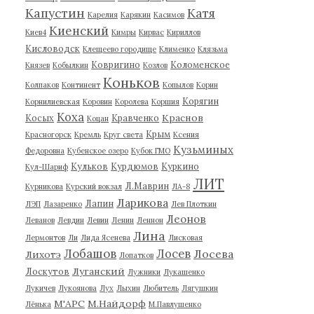
Капустин
Катя
Карелия
Карякин
Касимов
Киенский
Киев4
Кимры
Кирвас
Кириллов
Кисловодск
Клещеево городище
Клименко
Клязьма
Ковригино
Коломенское
Князев
Кобылкин
Козлов
Коньков
Колпаков
Континент
Копылов
Корин
Корягин
Корнилиевская
Коровин
Королева
Коршия
Коха
Краснов
Косых
Кравченко
Коцан
Крым
Красногорск
Кремль
Круг света
Ксения
Кузьминых
Федоровна
Кубенское озеро
Кубок ГМО
Кульков
Курдюмов
Куркино
Кул-Шариф
ЛИТ
Л.Маврин
Курникова
Курский вокзал
ЛА-8
Ларикова
Лапин
ЛЭП
Лазаренко
Лев Плоткин
Леонов
Леванов
Левдин
Левин
Ленин
Леннон
Лина
Лермонтов
Ли
Лида Ясенева
Лисковая
Лобашов
Лосев
Лосева
Лихотэ
Лопатков
Луганский
Лоскутов
Лужники
Лукашенко
Лукичев
Лукоянова
Лух
Лыхин
Любитель
Лягушкин
М'АРС
М.Найдорф
Лёнька
М.Павлушенко