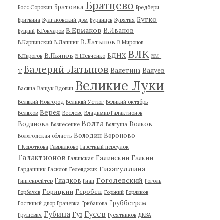
Братцево
Братовка
Босс Сорокин
Бредбери
Бутко
Бритвина
Булгаковский дом
Буранцев
Бурятия
В.Ермаков
В.Иванов
Буцкий
В.Гончаров
В.Латыпов
В.Карпинский
В.Лапшин
В.Миронов
ВЛК
В.Пьянов
ВДНХ
В.Пирогов
В.Шевченко
ВМ-
Валерий Латыпов
Валетина
Валуев
Т
Великие Луки
Васина
Ващук
Вдовин
Великий Новгород
Великий Устюг
Великий октябрь
Верея
Велихов
Веслево
Владимир Галактионов
Волга
Водянова
Волков
Вознесение
Волгуша
Володин
Вороново
Вологодская область
Г.Короткова
Гаврилково
Газетный переулок
Галактионов
Галинский
Галкин
Галинская
Гизатуллина
Гардашник
Гасилов
Геленджик
Гоголевский
Гладков
Гиппенрейтер
Гнап
Гоголь
Горицкий
Горобец
Горбачев
Горький
Горяинов
Груббстрем
Гостиный двор
Грачевка
Грибанова
Губина
Гусев
Гуз
Грушевич
Гусятников
ДКБА