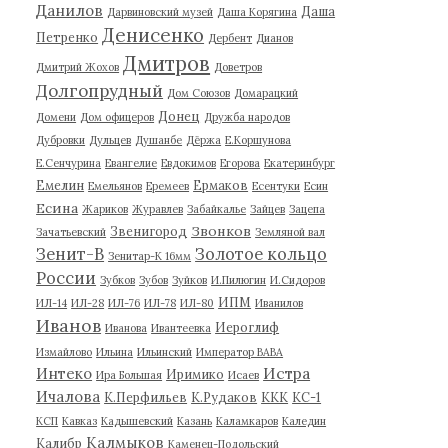
Данилов
Даша
Дарвиновский музей
Даша Корягина
Денисенко
Петренко
Дербент
Дианов
Дмитров
Дмитрий Жохов
Доветров
Долгопрудный
Дом Союзов
Домарацкий
Донец
Домени
Дом офицеров
Дружба народов
Дубровки
Дульцев
Душанбе
Дёржа
Е.Коршунова
Е.Сенчурина
Евангелие
Евдокимов
Егорова
Екатеринбург
Емелин
Ермаков
Емельянов
Еремеев
Есентуки
Есин
Есина
Жариков
Журавлев
Забайкалье
Зайцев
Зацепа
Звонков
Звенигород
Зачатьевский
Земляной вал
Зенит-В
Золотое кольцо
Зенитар-К 16мм
России
Зубков
Зубов
Зуйков
И.Пилюгин
И.Сидоров
ИПМ
ИЛ-14
ИЛ-28
ИЛ-76
ИЛ-78
ИЛ-80
Иванилов
Иванов
Иероглиф
Иванова
Ивантеевка
Измайлово
Ильина
Ильинский
Император ВАВА
Истра
Интеко
Иримико
Ира Большая
Исаев
Ичалова
К.Перфильев
К.Рудаков
ККК
КС-1
КСП
Кавказ
Кадышевский
Казань
Каламкаров
Каледин
Калмыков
Калибр
Каменец-Подольский