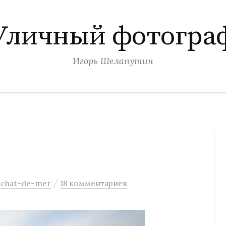
Уличный фотогра
Игорь Шелапутин
/
:
chat-de-mer
18 комментариев