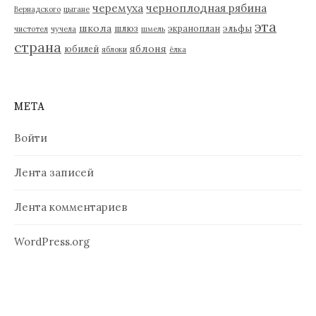
черемуха
черноплодная рябина
Вернадского
цыгане
эта
школа
шлюз
экраноплан
эльфы
чистотел
чучела
шмель
страна
яблоня
юбилей
яблоки
ёлка
МЕТА
Войти
Лента записей
Лента комментариев
WordPress.org