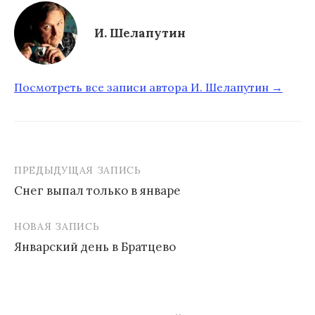
И. Шелапутин
Посмотреть все записи автора И. Шелапутин →
ПРЕДЫДУЩАЯ ЗАПИСЬ
Снег выпал только в январе
Н
НОВАЯ ЗАПИСЬ
а
Январский день в Братцево
в
и
г