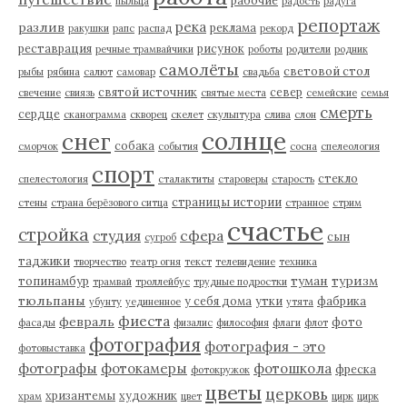
рабочие
пыльца
радость
радуга
репортаж
река
разлив
реклама
ракушки
рапс
распад
рекорд
реставрация
рисунок
речные трамвайчики
роботы
родители
родник
самолёты
световой стол
рыбы
рябина
салют
самовар
свадьба
святой источник
север
свечение
свиязь
святые места
семейские
семья
смерть
сердце
сканограмма
скворец
скелет
скульптура
слива
слон
солнце
снег
собака
сморчок
события
сосна
спелеология
спорт
стекло
спелестология
сталактиты
староверы
старость
страницы истории
стены
страна берёзового ситца
странное
стрим
счастье
стройка
студия
сфера
сын
сугроб
таджики
творчество
театр огня
текст
телевидение
техника
туман
туризм
топинамбур
трамвай
троллейбус
трудные подростки
тюльпаны
у себя дома
утки
фабрика
убунту
уединенное
утята
фиеста
февраль
фото
фасады
физалис
философия
флаги
флот
фотография
фотография - это
фотовыставка
фотографы
фотокамеры
фотошкола
фреска
фотокружок
цветы
церковь
хризантемы
художник
храм
цвет
цирк
цирк