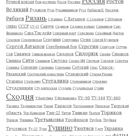
Россия
Ростов
Речной вокзал
Рождествено
Росси
Россина
Великий
Рудаков
Руза
Рукавишников
Русе
Рыбаков Е.
Рысачок
Рязань
Рябцев
С.Латыпов
С.Капица
С.Семенов
С.Штенцов
СССР
Савчук
СВЕМА
СУ-17
Садиков
Садовое кольцо
Сальников
Сан-
Сара Тисдейл
Франциско
Северный порт
Селезнева
Семейный Доктор
Сеня
Семушин
Семенов
Семеновская
Сенчурина
Сергей Кузнецов
Серегин
Сергей Латыпов
Серебряный бор
Серпухов
Сетунь
Сидорюк
Сивичев
Сидоров
Симаков
Сеф
Сивцев вражек
Сизова
Сити
Синица
Слетова
Славянов
Смена-8М
Снетков
Соколов
Солотча
Сорокин
Сотский
Спасск-
Солянка
Сорокина
Сорочаны
Спас
Рязанский
Ставарский
Сретенский монастырь
Старая Рязань
Стегалина
Старица
Статкевич
Столешников
Строгино
Студеникин
Студенческая
Суздаль
Суздальская
Сурин
Сходня
ТУ-95
ТУ-160
ТУ-144
Т.Валетина
Т.Мельяненко
Тарасов
Тверская
Таганка
Таджикистан
Таран
Тахтамышев
Тверская
Торжков
область
Тип-22
Тишкин
Тер-Крикоров
Титов
Ткачев
Третьяковка
Трофимов
Торжок
Торшина
Трубеж
Трубная
Тушино
Тюхтяев
Украина
Трусенков
Ту-22
Тула
Удот