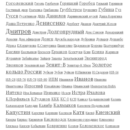
Гоголевский
Горицкий
Горобец
Гоголь
Горбачев
Горький
Горяинов
Губина
Груббстрем
Гуз
Гостиный двор
Грачевка
Грибанова
Грушевич
Гусев
Данилов
Гусятников
ДКБА
Дарвиновский музей
Даша Корягина
Денисенко
Даша Петренко
Дербент
Дианов
Дмитрий Жохов
Дмитров
Долгопрудный
Доветров
Дом Союзов
Домарацкий
Донец
Домени
Дом офицеров
Дружба народов
Дубровки
Дульцев
Душанбе
Дёржа
Е.Коршунова
Е.Сенчурина
Евангелие
Евдокимов
Егорова
Екатеринбург
Есина
Емелин
Ермаков
Емельянов
Еремеев
Есентуки
Есин
Жариков
Звенигород
Журавлев
Забайкалье
Зайцев
Зацепа
Зачатьевский
Зенит-В
Золотое
Звонков
Земляной вал
Зенитар-К 16мм
кольцо России
Зубков
Зубов
Зуйков
И.Пилюгин
И.Сидоров
ИЛ-14
Иванов
ИПМ
ИЛ-28
ИЛ-76
ИЛ-78
ИЛ-80
Иванилов
Иванова
Иероглиф
Ивантеевка
Измайлово
Ильина
Ильинский
Император ВАВА
Истра
Интеко
Ичалова
Иримико
Ира Большая
Исаев
К.Перфильев
К.Рудаков
ККК
КС-1
КСП
Кавказ
Кадышевский
Казань
Калмыков
Калибр
Каламкаров
Каледин
Каменец-Подольский
Капустин
Катя
Киенский
Карелия
Карякин
Касимов
Киев4
Кисловодск
Кимры
Кирвас
Кириллов
Клещеево городище
Клименко
Ковригино
Коломенское
Клязьма
Князев
Кобылкин
Козлов
Колпаков