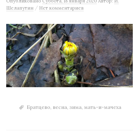
Опубликовано
Суббота, 18 января 2020
Автор:
И.
м
/
Шелапутин
Нет комментариев
у
Братцево
,
весна
,
зима
,
мать-и-мачеха