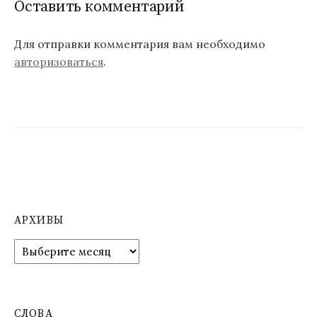
Оставить комментарий
а
ц
Для отправки комментария вам необходимо
авторизоваться
.
и
я
п
о
з
а
п
АРХИВЫ
и
А
р
с
х
я
и
в
СЛОВА