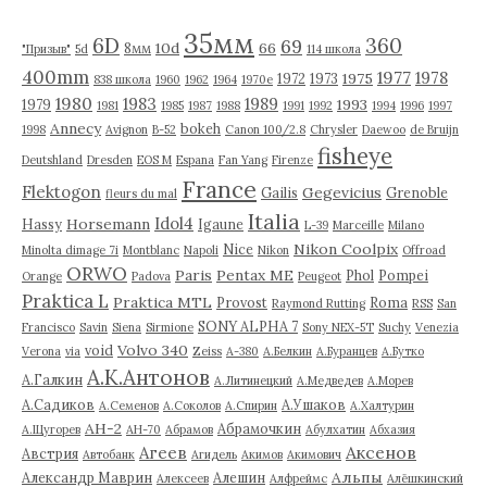
м
ы
35мм
6D
360
69
10d
66
8мм
"Призыв"
5d
114 школа
400mm
1977
1978
1975
1972
1973
838 школа
1960
1962
1964
1970е
1980
1983
1989
1993
1979
1981
1985
1987
1988
1991
1992
1994
1996
1997
Annecy
bokeh
1998
Avignon
B-52
Canon 100/2.8
Chrysler
Daewoo
de Bruijn
fisheye
Deutshland
Dresden
EOS M
Espana
Fan Yang
Firenze
France
Flektogon
Gegevicius
Gailis
Grenoble
fleurs du mal
Italia
Idol4
Horsemann
Hassy
Igaune
L-39
Marceille
Milano
Nikon Coolpix
Nice
Minolta dimage 7i
Montblanc
Napoli
Nikon
Offroad
ORWO
Paris
Pentax ME
Phol
Pompei
Orange
Padova
Peugeot
Praktica L
Praktica MTL
Provost
Roma
Raymond Rutting
RSS
San
SONY ALPHA 7
Francisco
Savin
Siena
Sirmione
Sony NEX-5T
Suchy
Venezia
Volvo 340
void
Verona
via
Zeiss
А-380
А.Белкин
А.Буранцев
А.Бутко
А.К.Антонов
А.Галкин
А.Литинецкий
А.Медведев
А.Морев
А.Садиков
А.Ушаков
А.Семенов
А.Соколов
А.Спирин
А.Халтурин
АН-2
Абрамочкин
А.Щугорев
АН-70
Абрамов
Абулхатин
Абхазия
Аксенов
Агеев
Австрия
Автобанк
Агидель
Акимов
Акимович
Альпы
Александр Маврин
Алешин
Алексеев
Алфреймс
Алёшкинский