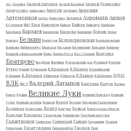
Андрей Антонов
Андрей Денисенко
лес
Америка
Андрей Васильев
Аносов
Армения
Андрусенко
Аникеевка
Апуневич
Артеменков
Аэронатц
Аюпов
Архипов
Артём Денисенко
Баженов
Баев
Байков
Б.Степанов
БМО
Байкал
Байконур
Бакирова
Бардаев
Баскова
Бейдик
Барабанов
Бармичева
Башкирия
Белая
Белкин
Белоцерковская
Белкард
Белорусов
Белоцерковский
Белякова
Библиоглобус
Блынская
Богданов
Богоявление
Болгария
Болшево
Братовка
Большой Афанасьевский
Борис
Боряна Росса
Босс Сорокин
Братцево
Бредбери
Бритвина
Булгаковский дом
Буранцев
Бурятия
Бутко
В.Ермаков
В.Иванов
Буцкий
В.Гончаров
В.Карпинский
В.Латыпов
В.Пьянов
ВДНХ
В.Лапшин
В.Миронов
В.Пирогов
В.Шевченко
ВЛК
Валерий Латыпов
Валетина
Валуев
ВМ-Т
Васина
Великие Луки
Ващук
Вдовин
Великий Новгород
Великий
Верея
Устюг
Великий октябрь
Велихов
Веслево
Владимир Галактионов
Волга
Водянова
Волков
Вознесение
Волгуша
Вологодская область
Володин
Вороново
Г.Короткова
Гаврилково
Газетный переулок
Галактионов
Галинский
Галкин
Галинская
Гардашник
Гасилов
Гизатуллина
Гладков
Геленджик
Гиппенрейтер
Гнап