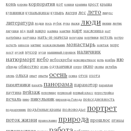
корпоратив
конь
кот
крест
крыша
корова
кошки
крапива
лето
лес
кувшинки
купальщицы
купырь
лагеря
линукс
люди
литература
лодки
лось
лубок
луна
лыжи
люпин
лютик
март
май
макро
масленица
лягушки
лёд
малина
мантия
мат
мать-и-мачеха
метель
матрёшка
матушка
мемуары
мертвяки
метро
монастырь
море
мечеть
мимоза
митинг
можжевельник
монтаж
наличник
мусор
мост
музей
мухи
мышиный горошек
натюрморт
небо
ню
небоскребы
невозвратимое
ночь
ноябрь
окно
общество
одуванчики
обряды
огонь
озеро
окопы
октябрь
осень
ольха
отец
охота
олень
опыт
опыты
осина
панорама
памятники
парамотор
память
параплан
пейзаж
паутина
пепелище
первомай
первый класс
перестройка
пикульник
печаль
повседневность
пиво
пирамида Голода
портрет
половодье
подъёмные краны
подмаренник
природа
поток жизни
прошлое
птицы
православие
работа
путешествие