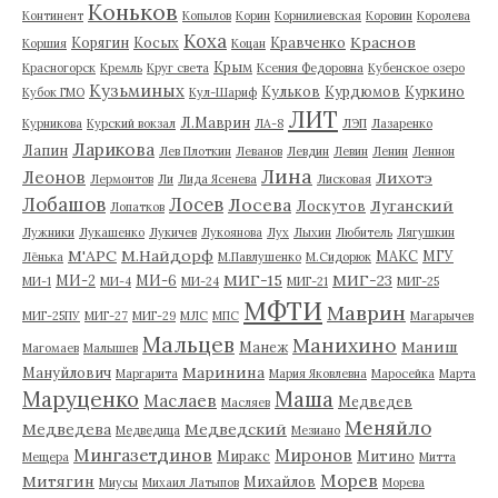
Коньков
Континент
Копылов
Корин
Корнилиевская
Коровин
Королева
Коха
Краснов
Корягин
Косых
Кравченко
Коршия
Коцан
Крым
Красногорск
Кремль
Круг света
Ксения Федоровна
Кубенское озеро
Кузьминых
Кульков
Курдюмов
Куркино
Кубок ГМО
Кул-Шариф
ЛИТ
Л.Маврин
Курникова
Курский вокзал
ЛА-8
ЛЭП
Лазаренко
Ларикова
Лапин
Лев Плоткин
Леванов
Левдин
Левин
Ленин
Леннон
Лина
Леонов
Лихотэ
Лермонтов
Ли
Лида Ясенева
Лисковая
Лобашов
Лосев
Лосева
Луганский
Лоскутов
Лопатков
Лужники
Лукашенко
Лукичев
Лукоянова
Лух
Лыхин
Любитель
Лягушкин
М'АРС
М.Найдорф
МАКС
МГУ
Лёнька
М.Павлушенко
М.Сидорюк
МИГ-15
МИГ-23
МИ-2
МИ-6
МИ-1
МИ-4
МИ-24
МИГ-21
МИГ-25
МФТИ
Маврин
МИГ-25ПУ
МИГ-27
МИГ-29
МЛС
МПС
Магарычев
Мальцев
Манихино
Маниш
Манеж
Магомаев
Малышев
Маринина
Мануйлович
Маргарита
Мария Яковлевна
Маросейка
Марта
Маруценко
Маша
Маслаев
Медведев
Масляев
Меняйло
Медведева
Медведский
Медведица
Мезиано
Мингазетдинов
Миронов
Миракс
Митино
Мещера
Митта
Морев
Митягин
Михайлов
Миусы
Михаил Латыпов
Морева