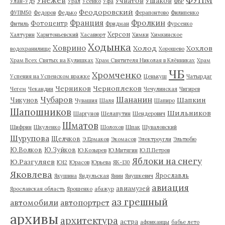
ФУПМ
Унежев
Учватов
Ушаков
Улан-Удэ
Урал
Усенко
Уфа
ФВР
Феодоровский
ФУПМ50
Федоров
Федько
Ферапонтово
Филипенко
Франция
Фролкин
Фотоцентр
Фитиль
Фридман
Фурсенко
Херсон
Халтурин
Харитоньевский
Хасавюрт
Химки
Химкинское
Ходынка
Ховрино
Холод
Хохлов
водохранилище
Хорошево
Храм Всех Святых на Кулишках
Храм Святителя Николая в Клённиках
Храм
ЧБ
Хромченко
Успения на Успенском вражке
Ценькуш
Чатырдаг
Черников
Черноплеков
Чегем
Чекандин
Чечулинская
Чигирев
Чубаров
Шананин
Шапкин
Чикунов
Чувашия
Шаля
Шапиро
Шапошников
Шильников
Шаргунов
Шелапутин
Шендерович
Шматов
Шифрин
Шкуленко
Шолохов
Шпак
Шуваловский
Шурупова
Щелчков
Э.Ермаков
Экомасов
Электроугли
Эльтюбю
Ю.Волков
Ю.Зуйков
Ю.Козырев
Ю.Митягин
Ю.П.Петров
Яблоки на снегу
Ю.Разгуляев
Ю12
Юрасов
Юрьева
ЯК-130
Яковлева
Ярославль
Якушина
Яндульская
Янин
Янушкевич
авиация
авиамузей
Ярославская область
Ярошенко
абажур
аз грешный
автомобили
автопортрет
архивы
архитектура
астра
африканцы
бабье лето