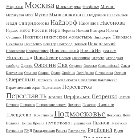
Москва
Мочар
Морозко
Москва-река
Мосфильм
Мышлявкина
Мухин
Мутыгулин
Муха
Н.Н.Кудрявцев
Н.Н.Семенов
Найдорф
Насонова
Надя Спиридонова
Наймилов
Небо России
Неро
Наумов
Нерская
Нижний Новгород
Никита
Никитский монастырь
Никитин
Николаев
Столпник
Никифоров
Новодевичий
Николаева
Николенко
Новатор
Новгород
Новиков
Новоспасский
Новый Иерусалим
Новокосино
Новороссийск
Новый год
Новый свет
Носков
Овчинников
Огарёва
Огородная
Ожогин
Ока
слобода
Одесса
Окулова
Олесько
Олимпийский
Ольга
Карталова
Ольгово
Опарин
Орлов
Орлёнок
Остафьево
Остоженка
Остров
Очеретный
Ошевенск
Павел Соколов
Павелецкий
Павлушенко
Пересветов
Парамоновский овраг
Пархоменко
Переславль
Петренко
Перфильев
Перловка
Петров
Пирогов
Петрово
Петровск
Петровские ворота
Пилюгин
Пименов
Подмосковье
Плещеево
Плохотников
Покровка
Поля
Пьянов
Путилково
Полянка
Попова
Пресня
Пушкинский
Пятигорск
Рдейский
Рдея
Пятницкая
РЖД
Развадовская
Ракета
Расторгуев