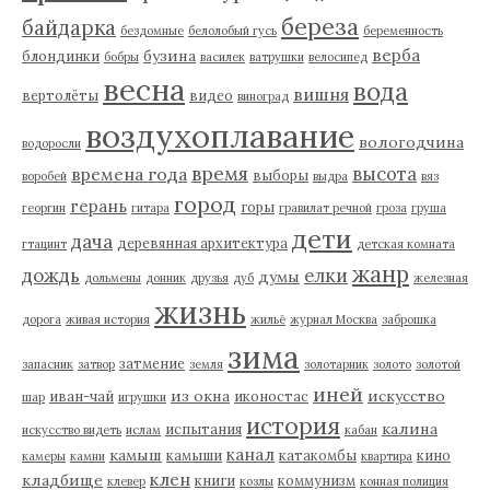
береза
байдарка
бездомные
белолобый гусь
беременность
верба
бузина
блондинки
бобры
василек
ватрушки
велосипед
весна
вода
вишня
вертолёты
видео
виноград
воздухоплавание
вологодчина
водоросли
время
высота
времена года
выборы
воробей
выдра
вяз
город
герань
горы
георгин
гитара
гравилат речной
гроза
груша
дети
дача
деревянная архитектура
гтацинт
детская комната
жанр
дождь
елки
думы
дольмены
донник
друзья
дуб
железная
жизнь
дорога
живая история
жильё
журнал Москва
заброшка
зима
затмение
запасник
затвор
земля
золотарник
золото
золотой
иней
из окна
искусство
иван-чай
иконостас
шар
игрушки
история
калина
испытания
искусство видеть
ислам
кабан
канал
камыш
камыши
катакомбы
кино
камеры
камни
квартира
клен
кладбище
книги
коммунизм
клевер
козлы
конная полиция