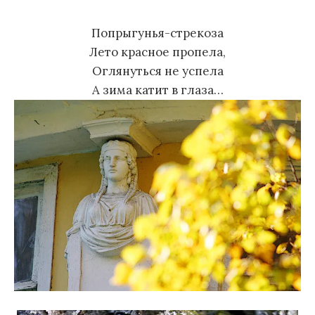
м
Попрыгунья-стрекоза
у
Лето красное пропела,
Оглянуться не успела
А зима катит в глаза…