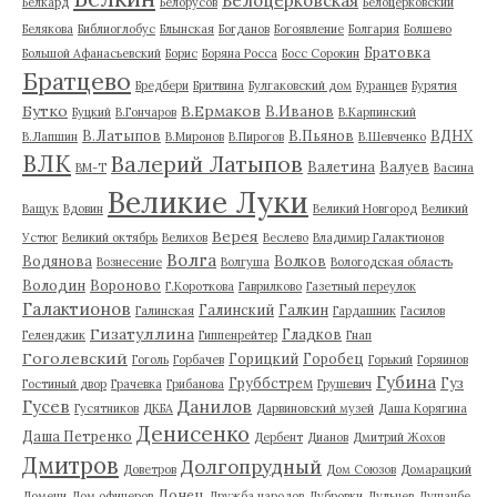
Белоцерковская
Белкард
Белорусов
Белоцерковский
Белякова
Библиоглобус
Блынская
Богданов
Богоявление
Болгария
Болшево
Братовка
Большой Афанасьевский
Борис
Боряна Росса
Босс Сорокин
Братцево
Бредбери
Бритвина
Булгаковский дом
Буранцев
Бурятия
Бутко
В.Ермаков
В.Иванов
Буцкий
В.Гончаров
В.Карпинский
В.Латыпов
В.Пьянов
ВДНХ
В.Лапшин
В.Миронов
В.Пирогов
В.Шевченко
ВЛК
Валерий Латыпов
Валетина
Валуев
ВМ-Т
Васина
Великие Луки
Ващук
Вдовин
Великий Новгород
Великий
Верея
Устюг
Великий октябрь
Велихов
Веслево
Владимир Галактионов
Волга
Водянова
Волков
Вознесение
Волгуша
Вологодская область
Володин
Вороново
Г.Короткова
Гаврилково
Газетный переулок
Галактионов
Галинский
Галкин
Галинская
Гардашник
Гасилов
Гизатуллина
Гладков
Геленджик
Гиппенрейтер
Гнап
Гоголевский
Горицкий
Горобец
Гоголь
Горбачев
Горький
Горяинов
Губина
Груббстрем
Гуз
Гостиный двор
Грачевка
Грибанова
Грушевич
Гусев
Данилов
Гусятников
ДКБА
Дарвиновский музей
Даша Корягина
Денисенко
Даша Петренко
Дербент
Дианов
Дмитрий Жохов
Дмитров
Долгопрудный
Доветров
Дом Союзов
Домарацкий
Донец
Домени
Дом офицеров
Дружба народов
Дубровки
Дульцев
Душанбе