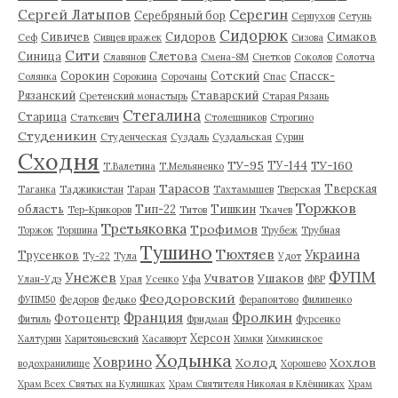
Серегин
Сергей Латыпов
Серебряный бор
Серпухов
Сетунь
Сидорюк
Сивичев
Сидоров
Симаков
Сеф
Сивцев вражек
Сизова
Сити
Синица
Слетова
Славянов
Смена-8М
Снетков
Соколов
Солотча
Сорокин
Сотский
Спасск-
Солянка
Сорокина
Сорочаны
Спас
Рязанский
Ставарский
Сретенский монастырь
Старая Рязань
Стегалина
Старица
Статкевич
Столешников
Строгино
Студеникин
Студенческая
Суздаль
Суздальская
Сурин
Сходня
ТУ-95
ТУ-160
ТУ-144
Т.Валетина
Т.Мельяненко
Тарасов
Тверская
Таганка
Таджикистан
Таран
Тахтамышев
Тверская
Торжков
область
Тип-22
Тишкин
Тер-Крикоров
Титов
Ткачев
Третьяковка
Трофимов
Торжок
Торшина
Трубеж
Трубная
Тушино
Тюхтяев
Украина
Трусенков
Ту-22
Тула
Удот
ФУПМ
Унежев
Учватов
Ушаков
Улан-Удэ
Урал
Усенко
Уфа
ФВР
Феодоровский
ФУПМ50
Федоров
Федько
Ферапонтово
Филипенко
Франция
Фролкин
Фотоцентр
Фитиль
Фридман
Фурсенко
Херсон
Халтурин
Харитоньевский
Хасавюрт
Химки
Химкинское
Ходынка
Ховрино
Холод
Хохлов
водохранилище
Хорошево
Храм Всех Святых на Кулишках
Храм Святителя Николая в Клённиках
Храм