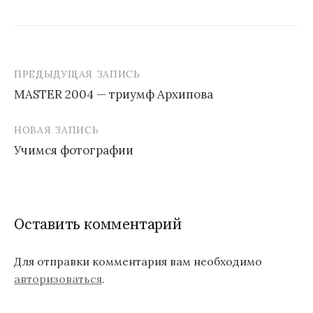
ПРЕДЫДУЩАЯ ЗАПИСЬ
MASTER 2004 — триумф Архипова
Н
НОВАЯ ЗАПИСЬ
а
Учимся фотографии
в
и
г
Оставить комментарий
а
ц
Для отправки комментария вам необходимо
авторизоваться
.
и
я