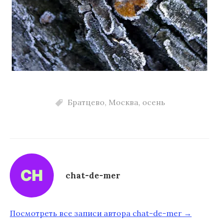
Братцево
,
Москва
,
осень
chat-de-mer
Посмотреть все записи автора chat-de-mer →