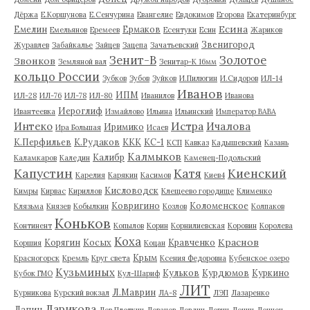
Дёржа
Е.Коршунова
Е.Сенчурина
Евангелие
Евдокимов
Егорова
Екатеринбург
Есина
Емелин
Ермаков
Емельянов
Еремеев
Есентуки
Есин
Жариков
Звенигород
Журавлев
Забайкалье
Зайцев
Зацепа
Зачатьевский
Зенит-В
Золотое
Звонков
Земляной вал
Зенитар-К 16мм
кольцо России
Зубков
Зубов
Зуйков
И.Пилюгин
И.Сидоров
ИЛ-14
Иванов
ИПМ
ИЛ-28
ИЛ-76
ИЛ-78
ИЛ-80
Иванилов
Иванова
Иероглиф
Ивантеевка
Измайлово
Ильина
Ильинский
Император ВАВА
Истра
Интеко
Ичалова
Иримико
Ира Большая
Исаев
К.Перфильев
К.Рудаков
ККК
КС-1
КСП
Кавказ
Кадышевский
Казань
Калмыков
Калибр
Каламкаров
Каледин
Каменец-Подольский
Капустин
Катя
Киенский
Карелия
Карякин
Касимов
Киев4
Кисловодск
Кимры
Кирвас
Кириллов
Клещеево городище
Клименко
Ковригино
Коломенское
Клязьма
Князев
Кобылкин
Козлов
Колпаков
Коньков
Континент
Копылов
Корин
Корнилиевская
Коровин
Королева
Коха
Краснов
Корягин
Косых
Кравченко
Коршия
Коцан
Крым
Красногорск
Кремль
Круг света
Ксения Федоровна
Кубенское озеро
Кузьминых
Кульков
Курдюмов
Куркино
Кубок ГМО
Кул-Шариф
ЛИТ
Л.Маврин
Курникова
Курский вокзал
ЛА-8
ЛЭП
Лазаренко
Ларикова
Лапин