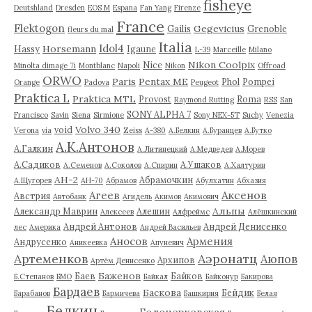
fisheye
Deutshland
Dresden
EOS M
Espana
Fan Yang
Firenze
France
Flektogon
Gegevicius
Gailis
Grenoble
fleurs du mal
Italia
Idol4
Horsemann
Hassy
Igaune
L-39
Marceille
Milano
Nikon Coolpix
Nice
Minolta dimage 7i
Montblanc
Napoli
Nikon
Offroad
ORWO
Paris
Pentax ME
Phol
Pompei
Orange
Padova
Peugeot
Praktica L
Praktica MTL
Provost
Roma
Raymond Rutting
RSS
San
SONY ALPHA 7
Francisco
Savin
Siena
Sirmione
Sony NEX-5T
Suchy
Venezia
Volvo 340
void
Verona
via
Zeiss
А-380
А.Белкин
А.Буранцев
А.Бутко
А.К.Антонов
А.Галкин
А.Литинецкий
А.Медведев
А.Морев
А.Садиков
А.Ушаков
А.Семенов
А.Соколов
А.Спирин
А.Халтурин
АН-2
Абрамочкин
А.Щугорев
АН-70
Абрамов
Абулхатин
Абхазия
Аксенов
Агеев
Австрия
Автобанк
Агидель
Акимов
Акимович
Альпы
Александр Маврин
Алешин
Алексеев
Алфреймс
Алёшкинский
Андрей Антонов
Андрей Денисенко
лес
Америка
Андрей Васильев
Аносов
Армения
Андрусенко
Аникеевка
Апуневич
Артеменков
Аэронатц
Аюпов
Архипов
Артём Денисенко
Баженов
Баев
Байков
Б.Степанов
БМО
Байкал
Байконур
Бакирова
Бардаев
Баскова
Бейдик
Барабанов
Бармичева
Башкирия
Белая
Белкин