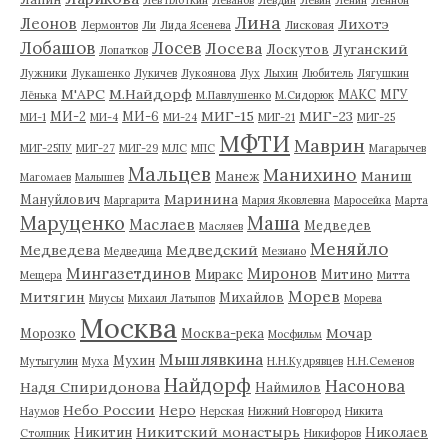
Лев Плоткин
Леванов
Левдин
Левин
Ленин
Леннон
Лина
Леонов
Лихотэ
Лермонтов
Ли
Лида Ясенева
Лисковая
Лобашов
Лосев
Лосева
Луганский
Лоскутов
Лопатков
Лужники
Лукашенко
Лукичев
Лукоянова
Лух
Лыхин
Любитель
Лягушкин
М'АРС
М.Найдорф
МАКС
МГУ
Лёнька
М.Павлушенко
М.Сидорюк
МИГ-15
МИГ-23
МИ-2
МИ-6
МИ-1
МИ-4
МИ-24
МИГ-21
МИГ-25
МФТИ
Маврин
МИГ-25ПУ
МИГ-27
МИГ-29
МЛС
МПС
Магарычев
Мальцев
Манихино
Маниш
Манеж
Магомаев
Малышев
Маринина
Мануйлович
Маргарита
Мария Яковлевна
Маросейка
Марта
Маруценко
Маша
Маслаев
Медведев
Масляев
Меняйло
Медведева
Медведский
Медведица
Мезиано
Мингазетдинов
Миронов
Миракс
Митино
Мещера
Митта
Морев
Митягин
Михайлов
Миусы
Михаил Латыпов
Морева
Москва
Мочар
Морозко
Москва-река
Мосфильм
Мышлявкина
Мухин
Мутыгулин
Муха
Н.Н.Кудрявцев
Н.Н.Семенов
Найдорф
Насонова
Надя Спиридонова
Наймилов
Небо России
Неро
Наумов
Нерская
Нижний Новгород
Никита
Никитский монастырь
Никитин
Николаев
Столпник
Никифоров