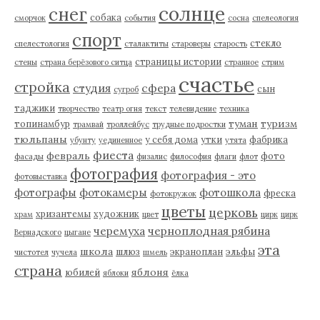
солнце
снег
собака
сморчок
события
сосна
спелеология
спорт
стекло
спелестология
сталактиты
староверы
старость
страницы истории
стены
страна берёзового ситца
странное
стрим
счастье
стройка
студия
сфера
сын
сугроб
таджики
творчество
театр огня
текст
телевидение
техника
туман
туризм
топинамбур
трамвай
троллейбус
трудные подростки
тюльпаны
у себя дома
утки
фабрика
убунту
уединенное
утята
фиеста
февраль
фото
фасады
физалис
философия
флаги
флот
фотография
фотография - это
фотовыставка
фотографы
фотокамеры
фотошкола
фреска
фотокружок
цветы
церковь
хризантемы
художник
храм
цвет
цирк
цирк
черемуха
черноплодная рябина
Вернадского
цыгане
эта
школа
шлюз
экраноплан
эльфы
чистотел
чучела
шмель
страна
яблоня
юбилей
яблоки
ёлка