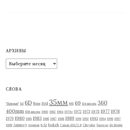
п
о
з
а
п
АРХИВЫ
и
А
р
с
х
я
и
в
м
СЛОВА
ы
35мм
6D
360
69
10d
66
8мм
"Призыв"
5d
114 школа
400mm
1977
1978
1975
1972
1973
838 школа
1960
1962
1964
1970е
1980
1983
1989
1993
1979
1981
1985
1987
1988
1991
1992
1994
1996
1997
Annecy
bokeh
1998
Avignon
B-52
Canon 100/2.8
Chrysler
Daewoo
de Bruijn