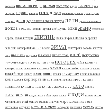
время
высота
времена года
выборы
воробей
выдра
вяз
город
герань
горы
георгин
гитара
гравилат речной
гроза
груша
дети
дача
деревянная архитектура
гтацинт
детская комната
жанр
дождь
елки
думы
дольмены
донник
друзья
дуб
железная
жизнь
дорога
живая история
жильё
журнал Москва
заброшка
зима
затмение
запасник
затвор
земля
золотарник
золото
золотой
иней
из окна
искусство
иван-чай
иконостас
шар
игрушки
история
калина
испытания
искусство видеть
ислам
кабан
канал
камыш
камыши
катакомбы
кино
камеры
камни
квартира
клен
кладбище
книги
коммунизм
клевер
козлы
конная полиция
корпоратив
конь
кот
крест
крыша
корова
кошки
крапива
лето
лес
кувшинки
купальщицы
купырь
лагеря
линукс
люди
литература
лодки
лось
лубок
луна
лыжи
люпин
лютик
март
май
макро
масленица
лягушки
лёд
малина
мантия
мат
мать-и-мачеха
метель
матрёшка
матушка
мемуары
мертвяки
метро