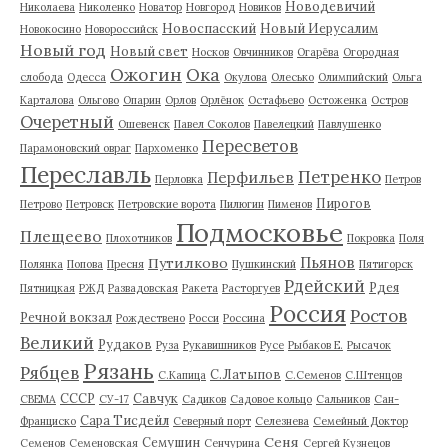
Новодевичий
Николаева
Николенко
Новатор
Новгород
Новиков
Новоспасский
Новый Иерусалим
Новокосино
Новороссийск
Новый год
Новый свет
Носков
Овчинников
Огарёва
Огородная
Ожогин
Ока
слобода
Одесса
Окулова
Олесько
Олимпийский
Ольга
Карталова
Ольгово
Опарин
Орлов
Орлёнок
Остафьево
Остоженка
Остров
Очеретный
Ошевенск
Павел Соколов
Павелецкий
Павлушенко
Пересветов
Парамоновский овраг
Пархоменко
Переславль
Петренко
Перфильев
Перловка
Петров
Пирогов
Петрово
Петровск
Петровские ворота
Пилюгин
Пименов
Подмосковье
Плещеево
Плохотников
Покровка
Поля
Пьянов
Путилково
Полянка
Попова
Пресня
Пушкинский
Пятигорск
Рдейский
Рдея
Пятницкая
РЖД
Развадовская
Ракета
Расторгуев
Россия
Ростов
Речной вокзал
Рождествено
Росси
Россина
Великий
Рудаков
Руза
Рукавишников
Русе
Рыбаков Е.
Рысачок
Рязань
Рябцев
С.Латыпов
С.Капица
С.Семенов
С.Штенцов
СССР
Савчук
СВЕМА
СУ-17
Садиков
Садовое кольцо
Сальников
Сан-
Сара Тисдейл
Франциско
Северный порт
Селезнева
Семейный Доктор
Сеня
Семушин
Семенов
Семеновская
Сенчурина
Сергей Кузнецов