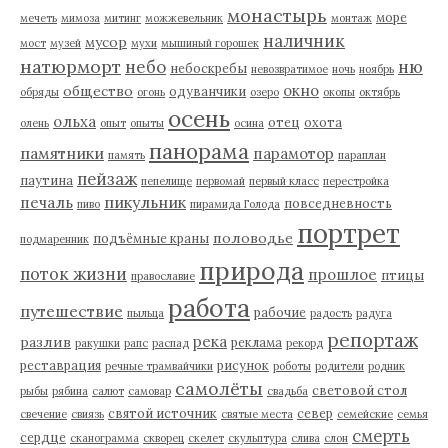
монастырь
море
мечеть
мимоза
митинг
можжевельник
монтаж
наличник
мусор
мост
музей
мухи
мышиный горошек
натюрморт
небо
ню
небоскребы
невозвратимое
ночь
ноябрь
окно
общество
одуванчики
обряды
огонь
озеро
окопы
октябрь
осень
ольха
отец
охота
олень
опыт
опыты
осина
панорама
памятники
парамотор
память
параплан
пейзаж
паутина
пепелище
первомай
первый класс
перестройка
пикульник
печаль
повседневность
пиво
пирамида Голода
портрет
половодье
подъёмные краны
подмаренник
природа
поток жизни
прошлое
птицы
православие
работа
путешествие
рабочие
пыльца
радость
радуга
репортаж
река
разлив
реклама
ракушки
рапс
распад
рекорд
реставрация
рисунок
речные трамвайчики
роботы
родители
родник
самолёты
световой стол
рыбы
рябина
салют
самовар
свадьба
святой источник
север
свечение
свиязь
святые места
семейские
семья
смерть
сердце
сканограмма
скворец
скелет
скульптура
слива
слон