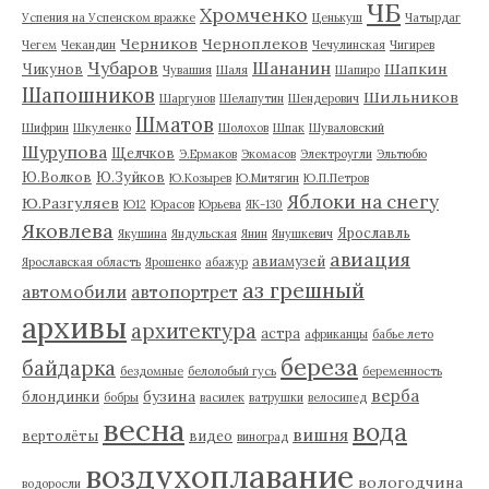
ЧБ
Хромченко
Успения на Успенском вражке
Ценькуш
Чатырдаг
Черников
Черноплеков
Чегем
Чекандин
Чечулинская
Чигирев
Чубаров
Шананин
Шапкин
Чикунов
Чувашия
Шаля
Шапиро
Шапошников
Шильников
Шаргунов
Шелапутин
Шендерович
Шматов
Шифрин
Шкуленко
Шолохов
Шпак
Шуваловский
Шурупова
Щелчков
Э.Ермаков
Экомасов
Электроугли
Эльтюбю
Ю.Волков
Ю.Зуйков
Ю.Козырев
Ю.Митягин
Ю.П.Петров
Яблоки на снегу
Ю.Разгуляев
Ю12
Юрасов
Юрьева
ЯК-130
Яковлева
Ярославль
Якушина
Яндульская
Янин
Янушкевич
авиация
авиамузей
Ярославская область
Ярошенко
абажур
аз грешный
автомобили
автопортрет
архивы
архитектура
астра
африканцы
бабье лето
береза
байдарка
бездомные
белолобый гусь
беременность
верба
бузина
блондинки
бобры
василек
ватрушки
велосипед
весна
вода
вишня
вертолёты
видео
виноград
воздухоплавание
вологодчина
водоросли