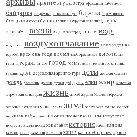
архивы
архитектура
астра
африканцы
бабье лето
береза
байдарка
бездомные
белолобый гусь
беременность
верба
бузина
блондинки
бобры
василек
ватрушки
велосипед
весна
вода
вишня
вертолёты
видео
виноград
воздухоплавание
вологодчина
водоросли
время
высота
времена года
выборы
воробей
выдра
вяз
город
герань
горы
георгин
гитара
гравилат речной
гроза
груша
дети
дача
деревянная архитектура
гтацинт
детская комната
жанр
дождь
елки
думы
дольмены
донник
друзья
дуб
железная
жизнь
дорога
живая история
жильё
журнал Москва
заброшка
зима
затмение
запасник
затвор
земля
золотарник
золото
золотой
иней
из окна
искусство
иван-чай
иконостас
шар
игрушки
история
калина
испытания
искусство видеть
ислам
кабан
канал
камыш
камыши
катакомбы
кино
камеры
камни
квартира