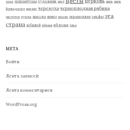
цветы
церковь
хризантемы
художник
храм
цвет
цирк
цирк
черемуха
черноплодная рябина
Вернадского
цыгане
эта
школа
шлюз
экраноплан
эльфы
чистотел
чучела
шмель
страна
яблоня
юбилей
яблоки
ёлка
МЕТА
Войти
Лента записей
Лента комментариев
WordPress.org