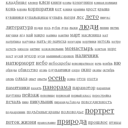
клен
кладбище
книги
коммунизм
клевер
козлы
конная полиция
корпоратив
конь
кот
крест
крыша
корова
кошки
крапива
лето
лес
кувшинки
купальщицы
купырь
лагеря
линукс
люди
литература
лодки
лось
лубок
луна
лыжи
люпин
лютик
март
май
макро
масленица
лягушки
лёд
малина
мантия
мат
мать-и-мачеха
метель
матрёшка
матушка
мемуары
мертвяки
метро
монастырь
море
мечеть
мимоза
митинг
можжевельник
монтаж
наличник
мусор
мост
музей
мухи
мышиный горошек
натюрморт
небо
ню
небоскребы
невозвратимое
ночь
ноябрь
окно
общество
одуванчики
обряды
огонь
озеро
окопы
октябрь
осень
ольха
отец
охота
олень
опыт
опыты
осина
панорама
памятники
парамотор
память
параплан
пейзаж
паутина
пепелище
первомай
первый класс
перестройка
пикульник
печаль
повседневность
пиво
пирамида Голода
портрет
половодье
подъёмные краны
подмаренник
природа
поток жизни
прошлое
птицы
православие