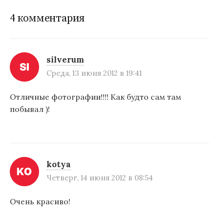
г
4 комментария
а
ц
и
silverum
Среда, 13 июня 2012 в 19:41
я
п
Отличные фотографии!!!! Как будто сам там
побывал )!
о
з
а
п
kotya
Четверг, 14 июня 2012 в 08:54
и
с
Очень красиво!
я