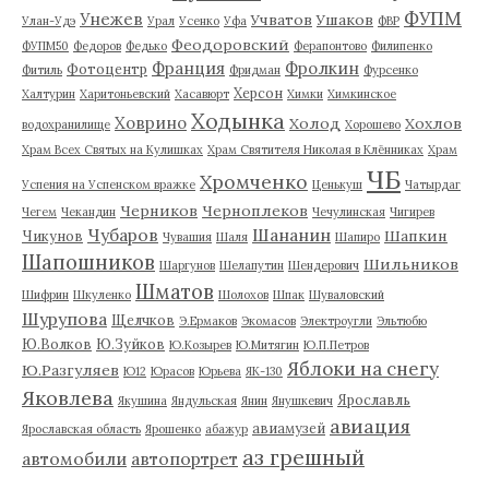
ФУПМ
Унежев
Учватов
Ушаков
Улан-Удэ
Урал
Усенко
Уфа
ФВР
Феодоровский
ФУПМ50
Федоров
Федько
Ферапонтово
Филипенко
Франция
Фролкин
Фотоцентр
Фитиль
Фридман
Фурсенко
Херсон
Халтурин
Харитоньевский
Хасавюрт
Химки
Химкинское
Ходынка
Ховрино
Холод
Хохлов
водохранилище
Хорошево
Храм Всех Святых на Кулишках
Храм Святителя Николая в Клённиках
Храм
ЧБ
Хромченко
Успения на Успенском вражке
Ценькуш
Чатырдаг
Черников
Черноплеков
Чегем
Чекандин
Чечулинская
Чигирев
Чубаров
Шананин
Шапкин
Чикунов
Чувашия
Шаля
Шапиро
Шапошников
Шильников
Шаргунов
Шелапутин
Шендерович
Шматов
Шифрин
Шкуленко
Шолохов
Шпак
Шуваловский
Шурупова
Щелчков
Э.Ермаков
Экомасов
Электроугли
Эльтюбю
Ю.Волков
Ю.Зуйков
Ю.Козырев
Ю.Митягин
Ю.П.Петров
Яблоки на снегу
Ю.Разгуляев
Ю12
Юрасов
Юрьева
ЯК-130
Яковлева
Ярославль
Якушина
Яндульская
Янин
Янушкевич
авиация
авиамузей
Ярославская область
Ярошенко
абажур
аз грешный
автомобили
автопортрет