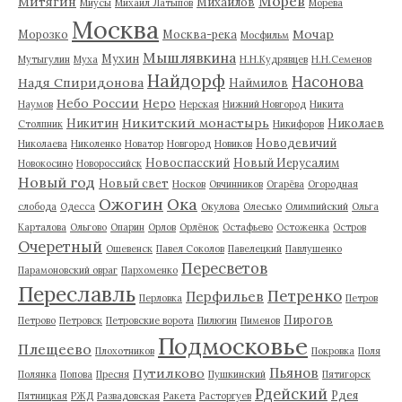
Морев
Митягин
Михайлов
Миусы
Михаил Латыпов
Морева
Москва
Мочар
Морозко
Москва-река
Мосфильм
Мышлявкина
Мухин
Мутыгулин
Муха
Н.Н.Кудрявцев
Н.Н.Семенов
Найдорф
Насонова
Надя Спиридонова
Наймилов
Небо России
Неро
Наумов
Нерская
Нижний Новгород
Никита
Никитский монастырь
Никитин
Николаев
Столпник
Никифоров
Новодевичий
Николаева
Николенко
Новатор
Новгород
Новиков
Новоспасский
Новый Иерусалим
Новокосино
Новороссийск
Новый год
Новый свет
Носков
Овчинников
Огарёва
Огородная
Ожогин
Ока
слобода
Одесса
Окулова
Олесько
Олимпийский
Ольга
Карталова
Ольгово
Опарин
Орлов
Орлёнок
Остафьево
Остоженка
Остров
Очеретный
Ошевенск
Павел Соколов
Павелецкий
Павлушенко
Пересветов
Парамоновский овраг
Пархоменко
Переславль
Петренко
Перфильев
Перловка
Петров
Пирогов
Петрово
Петровск
Петровские ворота
Пилюгин
Пименов
Подмосковье
Плещеево
Плохотников
Покровка
Поля
Пьянов
Путилково
Полянка
Попова
Пресня
Пушкинский
Пятигорск
Рдейский
Рдея
Пятницкая
РЖД
Развадовская
Ракета
Расторгуев