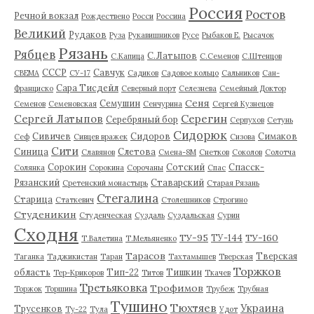
Россия
Ростов
Речной вокзал
Рождествено
Росси
Россина
Великий
Рудаков
Руза
Рукавишников
Русе
Рыбаков Е.
Рысачок
Рязань
Рябцев
С.Латыпов
С.Капица
С.Семенов
С.Штенцов
СССР
Савчук
СВЕМА
СУ-17
Садиков
Садовое кольцо
Сальников
Сан-
Сара Тисдейл
Франциско
Северный порт
Селезнева
Семейный Доктор
Сеня
Семушин
Семенов
Семеновская
Сенчурина
Сергей Кузнецов
Серегин
Сергей Латыпов
Серебряный бор
Серпухов
Сетунь
Сидорюк
Сивичев
Сидоров
Симаков
Сеф
Сивцев вражек
Сизова
Сити
Синица
Слетова
Славянов
Смена-8М
Снетков
Соколов
Солотча
Сорокин
Сотский
Спасск-
Солянка
Сорокина
Сорочаны
Спас
Рязанский
Ставарский
Сретенский монастырь
Старая Рязань
Стегалина
Старица
Статкевич
Столешников
Строгино
Студеникин
Студенческая
Суздаль
Суздальская
Сурин
Сходня
ТУ-95
ТУ-160
ТУ-144
Т.Валетина
Т.Мельяненко
Тарасов
Тверская
Таганка
Таджикистан
Таран
Тахтамышев
Тверская
Торжков
область
Тип-22
Тишкин
Тер-Крикоров
Титов
Ткачев
Третьяковка
Трофимов
Торжок
Торшина
Трубеж
Трубная
Тушино
Тюхтяев
Украина
Трусенков
Ту-22
Тула
Удот