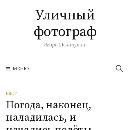
П
Уличный
е
р
фотограф
е
й
т
Игорь Шелапутин
и
к
Н
с
а
МЕНЮ
й
о
т
и
д
:
е
БЛОГ
р
Погода, наконец,
ж
и
наладилась, и
м
о