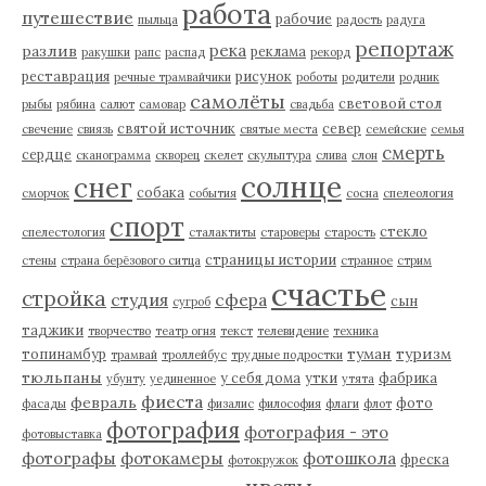
работа
путешествие
рабочие
пыльца
радость
радуга
репортаж
река
разлив
реклама
ракушки
рапс
распад
рекорд
реставрация
рисунок
речные трамвайчики
роботы
родители
родник
самолёты
световой стол
рыбы
рябина
салют
самовар
свадьба
святой источник
север
свечение
свиязь
святые места
семейские
семья
смерть
сердце
сканограмма
скворец
скелет
скульптура
слива
слон
солнце
снег
собака
сморчок
события
сосна
спелеология
спорт
стекло
спелестология
сталактиты
староверы
старость
страницы истории
стены
страна берёзового ситца
странное
стрим
счастье
стройка
студия
сфера
сын
сугроб
таджики
творчество
театр огня
текст
телевидение
техника
туман
туризм
топинамбур
трамвай
троллейбус
трудные подростки
тюльпаны
у себя дома
утки
фабрика
убунту
уединенное
утята
фиеста
февраль
фото
фасады
физалис
философия
флаги
флот
фотография
фотография - это
фотовыставка
фотографы
фотокамеры
фотошкола
фреска
фотокружок