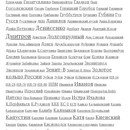
Гизатуллина
Гладков
Геленджик
Гиппенрейтер
Гнап
Гоголевский
Горицкий
Горобец
Гоголь
Горбачев
Горький
Горяинов
Губина
Груббстрем
Гуз
Гостиный двор
Грачевка
Грибанова
Грушевич
Гусев
Данилов
Гусятников
ДКБА
Дарвиновский музей
Даша Корягина
Денисенко
Даша Петренко
Дербент
Дианов
Дмитрий Жохов
Дмитров
Долгопрудный
Доветров
Дом Союзов
Домарацкий
Донец
Домени
Дом офицеров
Дружба народов
Дубровки
Дульцев
Душанбе
Дёржа
Е.Коршунова
Е.Сенчурина
Евангелие
Евдокимов
Егорова
Екатеринбург
Есина
Емелин
Ермаков
Емельянов
Еремеев
Есентуки
Есин
Жариков
Звенигород
Журавлев
Забайкалье
Зайцев
Зацепа
Зачатьевский
Зенит-В
Золотое
Звонков
Земляной вал
Зенитар-К 16мм
кольцо России
Зубков
Зубов
Зуйков
И.Пилюгин
И.Сидоров
ИЛ-14
Иванов
ИПМ
ИЛ-28
ИЛ-76
ИЛ-78
ИЛ-80
Иванилов
Иванова
Иероглиф
Ивантеевка
Измайлово
Ильина
Ильинский
Император ВАВА
Истра
Интеко
Ичалова
Иримико
Ира Большая
Исаев
К.Перфильев
К.Рудаков
ККК
КС-1
КСП
Кавказ
Кадышевский
Казань
Калмыков
Калибр
Каламкаров
Каледин
Каменец-Подольский
Капустин
Катя
Киенский
Карелия
Карякин
Касимов
Киев4
Кисловодск
Кимры
Кирвас
Кириллов
Клещеево городище
Клименко