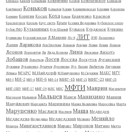
Ковригино
Коломенское
Клязьма
Князев
Кобылкин
Козлов
Колпаков
Коньков
Континент
Копылов
Корин
Корнилиевская
Коровин
Королева
Коха
Краснов
Корягин
Косых
Кравченко
Коршия
Коцан
Крым
Красногорск
Кремль
Круг света
Ксения Федоровна
Кубенское озеро
Кузьминых
Кульков
Курдюмов
Куркино
Кубок ГМО
Кул-Шариф
ЛИТ
Л.Маврин
Курникова
Курский вокзал
ЛА-8
ЛЭП
Лазаренко
Ларикова
Лапин
Лев Плоткин
Леванов
Левдин
Левин
Ленин
Леннон
Лина
Леонов
Лихотэ
Лермонтов
Ли
Лида Ясенева
Лисковая
Лобашов
Лосев
Лосева
Луганский
Лоскутов
Лопатков
Лужники
Лукашенко
Лукичев
Лукоянова
Лух
Лыхин
Любитель
Лягушкин
М'АРС
М.Найдорф
МАКС
МГУ
Лёнька
М.Павлушенко
М.Сидорюк
МИГ-15
МИГ-23
МИ-2
МИ-6
МИ-1
МИ-4
МИ-24
МИГ-21
МИГ-25
МФТИ
Маврин
МИГ-25ПУ
МИГ-27
МИГ-29
МЛС
МПС
Магарычев
Мальцев
Манихино
Маниш
Манеж
Магомаев
Малышев
Маринина
Мануйлович
Маргарита
Мария Яковлевна
Маросейка
Марта
Маруценко
Маша
Маслаев
Медведев
Масляев
Меняйло
Медведева
Медведский
Медведица
Мезиано
Мингазетдинов
Миронов
Миракс
Митино
Мещера
Митта