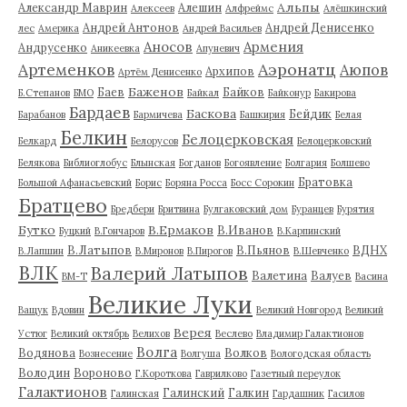
Альпы
Александр Маврин
Алешин
Алексеев
Алфреймс
Алёшкинский
Андрей Антонов
Андрей Денисенко
лес
Америка
Андрей Васильев
Аносов
Армения
Андрусенко
Аникеевка
Апуневич
Артеменков
Аэронатц
Аюпов
Архипов
Артём Денисенко
Баженов
Баев
Байков
Б.Степанов
БМО
Байкал
Байконур
Бакирова
Бардаев
Баскова
Бейдик
Барабанов
Бармичева
Башкирия
Белая
Белкин
Белоцерковская
Белкард
Белорусов
Белоцерковский
Белякова
Библиоглобус
Блынская
Богданов
Богоявление
Болгария
Болшево
Братовка
Большой Афанасьевский
Борис
Боряна Росса
Босс Сорокин
Братцево
Бредбери
Бритвина
Булгаковский дом
Буранцев
Бурятия
Бутко
В.Ермаков
В.Иванов
Буцкий
В.Гончаров
В.Карпинский
В.Латыпов
В.Пьянов
ВДНХ
В.Лапшин
В.Миронов
В.Пирогов
В.Шевченко
ВЛК
Валерий Латыпов
Валетина
Валуев
ВМ-Т
Васина
Великие Луки
Ващук
Вдовин
Великий Новгород
Великий
Верея
Устюг
Великий октябрь
Велихов
Веслево
Владимир Галактионов
Волга
Водянова
Волков
Вознесение
Волгуша
Вологодская область
Володин
Вороново
Г.Короткова
Гаврилково
Газетный переулок
Галактионов
Галинский
Галкин
Галинская
Гардашник
Гасилов