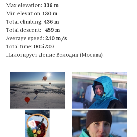
Max elevation:
336 m
Min elevation:
130 m
Total climbing:
436 m
Total descent:
-459 m
Average speed:
2.10 m/s
Total time:
00:57:07
Пилотирует Денис Володин (Москва).