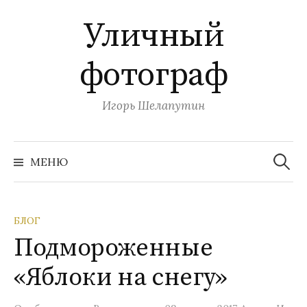
П
Уличный
е
р
фотограф
е
й
т
Игорь Шелапутин
и
к
Н
с
а
МЕНЮ
й
о
т
и
д
:
е
БЛОГ
р
Подмороженные
ж
и
«Яблоки на снегу»
м
о