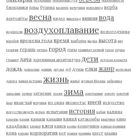
бездомные
белолобый гусь
беременность
верба
бузина
блондинки
бобры
василек
ватрушки
велосипед
весна
вода
вишня
вертолёты
видео
виноград
воздухоплавание
вологодчина
водоросли
время
высота
времена года
выборы
воробей
выдра
вяз
город
герань
горы
георгин
гитара
гравилат речной
гроза
груша
дети
дача
деревянная архитектура
гтацинт
детская комната
жанр
дождь
елки
думы
дольмены
донник
друзья
дуб
железная
жизнь
дорога
живая история
жильё
журнал Москва
заброшка
зима
затмение
запасник
затвор
земля
золотарник
золото
золотой
иней
из окна
искусство
иван-чай
иконостас
шар
игрушки
история
калина
испытания
искусство видеть
ислам
кабан
канал
камыш
камыши
катакомбы
кино
камеры
камни
квартира
клен
кладбище
книги
коммунизм
клевер
козлы
конная полиция
корпоратив
конь
кот
крест
крыша
корова
кошки
крапива