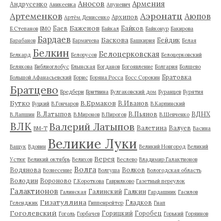
Аносов
Армения
Андрусенко
Аникеевка
Апуневич
Артеменков
Аэронатц
Аюпов
Архипов
Артём Денисенко
Баженов
Баев
Байков
Б.Степанов
БМО
Байкал
Байконур
Бакирова
Бардаев
Баскова
Бейдик
Барабанов
Бармичева
Башкирия
Белая
Белкин
Белоцерковская
Белкард
Белорусов
Белоцерковский
Белякова
Библиоглобус
Блынская
Богданов
Богоявление
Болгария
Болшево
Братовка
Большой Афанасьевский
Борис
Боряна Росса
Босс Сорокин
Братцево
Бредбери
Бритвина
Булгаковский дом
Буранцев
Бурятия
Бутко
В.Ермаков
В.Иванов
Буцкий
В.Гончаров
В.Карпинский
В.Латыпов
В.Пьянов
ВДНХ
В.Лапшин
В.Миронов
В.Пирогов
В.Шевченко
ВЛК
Валерий Латыпов
Валетина
Валуев
ВМ-Т
Васина
Великие Луки
Ващук
Вдовин
Великий Новгород
Великий
Верея
Устюг
Великий октябрь
Велихов
Веслево
Владимир Галактионов
Волга
Водянова
Волков
Вознесение
Волгуша
Вологодская область
Володин
Вороново
Г.Короткова
Гаврилково
Газетный переулок
Галактионов
Галинский
Галкин
Галинская
Гардашник
Гасилов
Гизатуллина
Гладков
Геленджик
Гиппенрейтер
Гнап
Гоголевский
Горицкий
Горобец
Гоголь
Горбачев
Горький
Горяинов