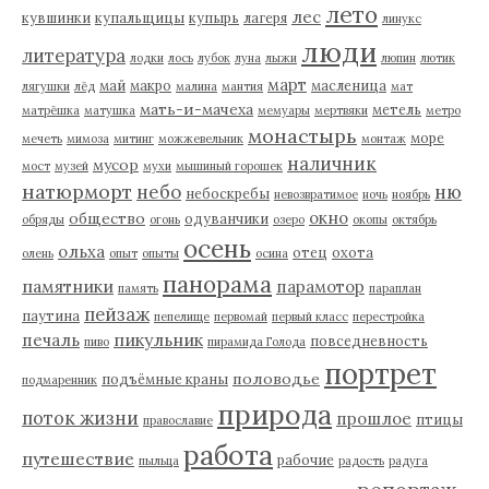
лето
лес
кувшинки
купальщицы
купырь
лагеря
линукс
люди
литература
лодки
лось
лубок
луна
лыжи
люпин
лютик
март
май
макро
масленица
лягушки
лёд
малина
мантия
мат
мать-и-мачеха
метель
матрёшка
матушка
мемуары
мертвяки
метро
монастырь
море
мечеть
мимоза
митинг
можжевельник
монтаж
наличник
мусор
мост
музей
мухи
мышиный горошек
натюрморт
небо
ню
небоскребы
невозвратимое
ночь
ноябрь
окно
общество
одуванчики
обряды
огонь
озеро
окопы
октябрь
осень
ольха
отец
охота
олень
опыт
опыты
осина
панорама
памятники
парамотор
память
параплан
пейзаж
паутина
пепелище
первомай
первый класс
перестройка
пикульник
печаль
повседневность
пиво
пирамида Голода
портрет
половодье
подъёмные краны
подмаренник
природа
поток жизни
прошлое
птицы
православие
работа
путешествие
рабочие
пыльца
радость
радуга