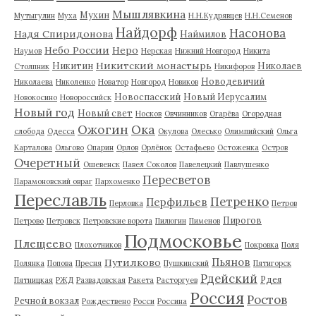
Мышлявкина
Мухин
Мутыгулин
Муха
Н.Н.Кудрявцев
Н.Н.Семенов
Найдорф
Насонова
Надя Спиридонова
Наймилов
Небо России
Неро
Наумов
Нерская
Нижний Новгород
Никита
Никитский монастырь
Никитин
Николаев
Столпник
Никифоров
Новодевичий
Николаева
Николенко
Новатор
Новгород
Новиков
Новоспасский
Новый Иерусалим
Новокосино
Новороссийск
Новый год
Новый свет
Носков
Овчинников
Огарёва
Огородная
Ожогин
Ока
слобода
Одесса
Окулова
Олесько
Олимпийский
Ольга
Карталова
Ольгово
Опарин
Орлов
Орлёнок
Остафьево
Остоженка
Остров
Очеретный
Ошевенск
Павел Соколов
Павелецкий
Павлушенко
Пересветов
Парамоновский овраг
Пархоменко
Переславль
Петренко
Перфильев
Перловка
Петров
Пирогов
Петрово
Петровск
Петровские ворота
Пилюгин
Пименов
Подмосковье
Плещеево
Плохотников
Покровка
Поля
Пьянов
Путилково
Полянка
Попова
Пресня
Пушкинский
Пятигорск
Рдейский
Рдея
Пятницкая
РЖД
Развадовская
Ракета
Расторгуев
Россия
Ростов
Речной вокзал
Рождествено
Росси
Россина