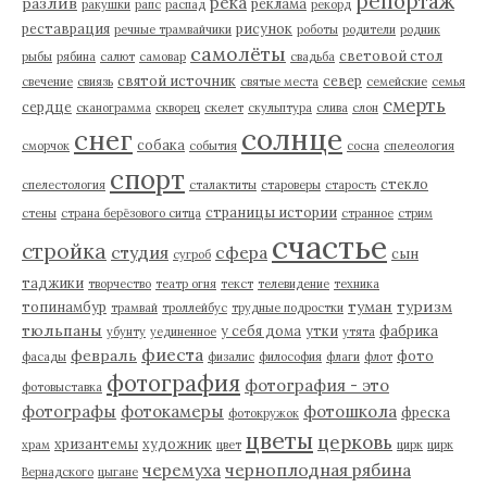
репортаж
река
разлив
реклама
ракушки
рапс
распад
рекорд
реставрация
рисунок
речные трамвайчики
роботы
родители
родник
самолёты
световой стол
рыбы
рябина
салют
самовар
свадьба
святой источник
север
свечение
свиязь
святые места
семейские
семья
смерть
сердце
сканограмма
скворец
скелет
скульптура
слива
слон
солнце
снег
собака
сморчок
события
сосна
спелеология
спорт
стекло
спелестология
сталактиты
староверы
старость
страницы истории
стены
страна берёзового ситца
странное
стрим
счастье
стройка
студия
сфера
сын
сугроб
таджики
творчество
театр огня
текст
телевидение
техника
туман
туризм
топинамбур
трамвай
троллейбус
трудные подростки
тюльпаны
у себя дома
утки
фабрика
убунту
уединенное
утята
фиеста
февраль
фото
фасады
физалис
философия
флаги
флот
фотография
фотография - это
фотовыставка
фотографы
фотокамеры
фотошкола
фреска
фотокружок
цветы
церковь
хризантемы
художник
храм
цвет
цирк
цирк
черемуха
черноплодная рябина
Вернадского
цыгане