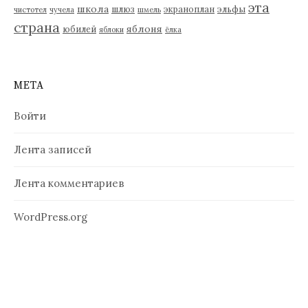
эта
школа
шлюз
экраноплан
эльфы
чистотел
чучела
шмель
страна
яблоня
юбилей
яблоки
ёлка
МЕТА
Войти
Лента записей
Лента комментариев
WordPress.org