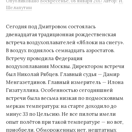
Опубликовано
Воскресенье, 08 января 2017
Автор:
И.
м
Шелапутин
у
Сегодня под Дмитровом состоялась
двенадцатая традиционная рождественская
встреча воздухоплавателей «Яблоки на снегу».
В воздух поднялось семнадцать аэростатов.
Встречу проводила Федерация
воздухоплавания Москвы. Директором встречи
был Николай Рябцев. Главный судья — Дамир
Менгазетдинов. Главный измеритель — Илона
Гизатуллина. Особенностью сегодняшней
встречи была весьма низкая по подмосковным
меркам температура: на старте доходило до
минус 33 по Цельсию. Не все пилоты имели
опыт полётов при такой температуре — но вот,
приобрели. Обмороженных нет, нештатных