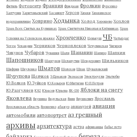
Франция
Фролкин
Фотоцентр
Фитиль
Фридман
Фурсенко
Херсон
Халтурин
Харитоньевский
Хасавюрт
Химки
Химкинское
Ходынка
Ховрино
Холод
Хохлов
водохранилище
Хорошево
Храм Всех Святых на Кулишках
Храм Святителя Николая в Клённиках
Храм
ЧБ
Хромченко
Успения на Успенском вражке
Ценькуш
Чатырдаг
Черников
Черноплеков
Чегем
Чекандин
Чечулинская
Чигирев
Чубаров
Шананин
Шапкин
Чикунов
Чувашия
Шаля
Шапиро
Шапошников
Шильников
Шаргунов
Шелапутин
Шендерович
Шматов
Шифрин
Шкуленко
Шолохов
Шпак
Шуваловский
Шурупова
Щелчков
Э.Ермаков
Экомасов
Электроугли
Эльтюбю
Ю.Волков
Ю.Зуйков
Ю.Козырев
Ю.Митягин
Ю.П.Петров
Яблоки на снегу
Ю.Разгуляев
Ю12
Юрасов
Юрьева
ЯК-130
Яковлева
Ярославль
Якушина
Яндульская
Янин
Янушкевич
авиация
авиамузей
Ярославская область
Ярошенко
абажур
аз грешный
автомобили
автопортрет
архивы
архитектура
астра
африканцы
бабье лето
береза
байдарка