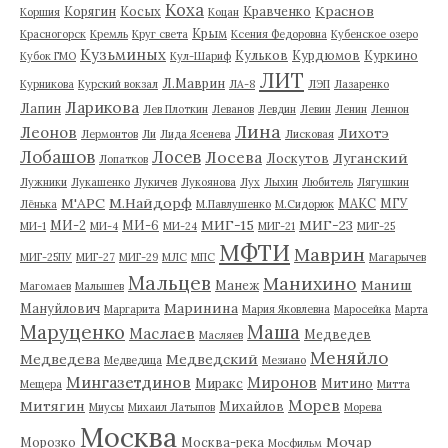
Коха
Краснов
Корягин
Косых
Кравченко
Коршия
Коцан
Крым
Красногорск
Кремль
Круг света
Ксения Федоровна
Кубенское озеро
Кузьминых
Кульков
Курдюмов
Куркино
Кубок ГМО
Кул-Шариф
ЛИТ
Л.Маврин
Курникова
Курский вокзал
ЛА-8
ЛЭП
Лазаренко
Ларикова
Лапин
Лев Плоткин
Леванов
Левдин
Левин
Ленин
Леннон
Лина
Леонов
Лихотэ
Лермонтов
Ли
Лида Ясенева
Лисковая
Лобашов
Лосев
Лосева
Луганский
Лоскутов
Лопатков
Лужники
Лукашенко
Лукичев
Лукоянова
Лух
Лыхин
Любитель
Лягушкин
М'АРС
М.Найдорф
МАКС
МГУ
Лёнька
М.Павлушенко
М.Сидорюк
МИГ-15
МИГ-23
МИ-2
МИ-6
МИ-1
МИ-4
МИ-24
МИГ-21
МИГ-25
МФТИ
Маврин
МИГ-25ПУ
МИГ-27
МИГ-29
МЛС
МПС
Магарычев
Мальцев
Манихино
Маниш
Манеж
Магомаев
Малышев
Маринина
Мануйлович
Маргарита
Мария Яковлевна
Маросейка
Марта
Маруценко
Маша
Маслаев
Медведев
Масляев
Меняйло
Медведева
Медведский
Медведица
Мезиано
Мингазетдинов
Миронов
Миракс
Митино
Мещера
Митта
Морев
Митягин
Михайлов
Миусы
Михаил Латыпов
Морева
Москва
Мочар
Морозко
Москва-река
Мосфильм