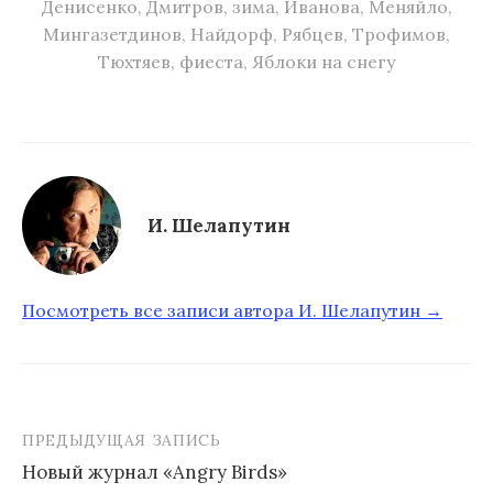
Денисенко
,
Дмитров
,
зима
,
Иванова
,
Меняйло
,
Мингазетдинов
,
Найдорф
,
Рябцев
,
Трофимов
,
Тюхтяев
,
фиеста
,
Яблоки на снегу
И. Шелапутин
Посмотреть все записи автора И. Шелапутин →
ПРЕДЫДУЩАЯ ЗАПИСЬ
Новый журнал «Angry Birds»