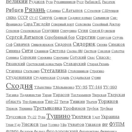
Великий
Рудаков
Руза
Рукавишников
Русе
Рыбаков Е.
Рысачок
Рязань
Рябцев
С.Латыпов
С.Капица
С.Семенов
С.Штенцов
СССР
Савчук
СВЕМА
СУ-17
Садиков
Садовое кольцо
Сальников
Сан-
Сара Тисдейл
Франциско
Северный порт
Селезнева
Семейный Доктор
Сеня
Семушин
Семенов
Семеновская
Сенчурина
Сергей Кузнецов
Серегин
Сергей Латыпов
Серебряный бор
Серпухов
Сетунь
Сидорюк
Сивичев
Сидоров
Симаков
Сеф
Сивцев вражек
Сизова
Сити
Синица
Слетова
Славянов
Смена-8М
Снетков
Соколов
Солотча
Сорокин
Сотский
Спасск-
Солянка
Сорокина
Сорочаны
Спас
Рязанский
Ставарский
Сретенский монастырь
Старая Рязань
Стегалина
Старица
Статкевич
Столешников
Строгино
Студеникин
Студенческая
Суздаль
Суздальская
Сурин
Сходня
ТУ-95
ТУ-160
ТУ-144
Т.Валетина
Т.Мельяненко
Тарасов
Тверская
Таганка
Таджикистан
Таран
Тахтамышев
Тверская
Торжков
область
Тип-22
Тишкин
Тер-Крикоров
Титов
Ткачев
Третьяковка
Трофимов
Торжок
Торшина
Трубеж
Трубная
Тушино
Тюхтяев
Украина
Трусенков
Ту-22
Тула
Удот
ФУПМ
Унежев
Учватов
Ушаков
Улан-Удэ
Урал
Усенко
Уфа
ФВР
Феодоровский
ФУПМ50
Федоров
Федько
Ферапонтово
Филипенко