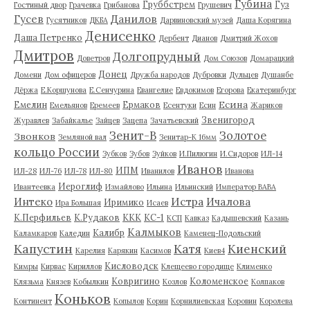
Губина
Груббстрем
Гуз
Гостиный двор
Грачевка
Грибанова
Грушевич
Гусев
Данилов
Гусятников
ДКБА
Дарвиновский музей
Даша Корягина
Денисенко
Даша Петренко
Дербент
Дианов
Дмитрий Жохов
Дмитров
Долгопрудный
Доветров
Дом Союзов
Домарацкий
Донец
Домени
Дом офицеров
Дружба народов
Дубровки
Дульцев
Душанбе
Дёржа
Е.Коршунова
Е.Сенчурина
Евангелие
Евдокимов
Егорова
Екатеринбург
Есина
Емелин
Ермаков
Емельянов
Еремеев
Есентуки
Есин
Жариков
Звенигород
Журавлев
Забайкалье
Зайцев
Зацепа
Зачатьевский
Зенит-В
Золотое
Звонков
Земляной вал
Зенитар-К 16мм
кольцо России
Зубков
Зубов
Зуйков
И.Пилюгин
И.Сидоров
ИЛ-14
Иванов
ИПМ
ИЛ-28
ИЛ-76
ИЛ-78
ИЛ-80
Иванилов
Иванова
Иероглиф
Ивантеевка
Измайлово
Ильина
Ильинский
Император ВАВА
Истра
Интеко
Ичалова
Иримико
Ира Большая
Исаев
К.Перфильев
К.Рудаков
ККК
КС-1
КСП
Кавказ
Кадышевский
Казань
Калмыков
Калибр
Каламкаров
Каледин
Каменец-Подольский
Капустин
Катя
Киенский
Карелия
Карякин
Касимов
Киев4
Кисловодск
Кимры
Кирвас
Кириллов
Клещеево городище
Клименко
Ковригино
Коломенское
Клязьма
Князев
Кобылкин
Козлов
Колпаков
Коньков
Континент
Копылов
Корин
Корнилиевская
Коровин
Королева