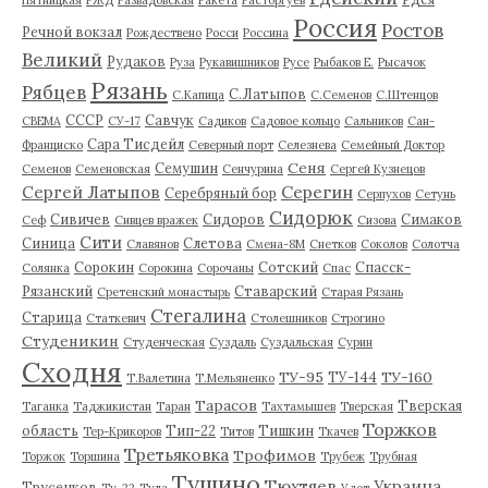
Россия
Ростов
Речной вокзал
Рождествено
Росси
Россина
Великий
Рудаков
Руза
Рукавишников
Русе
Рыбаков Е.
Рысачок
Рязань
Рябцев
С.Латыпов
С.Капица
С.Семенов
С.Штенцов
СССР
Савчук
СВЕМА
СУ-17
Садиков
Садовое кольцо
Сальников
Сан-
Сара Тисдейл
Франциско
Северный порт
Селезнева
Семейный Доктор
Сеня
Семушин
Семенов
Семеновская
Сенчурина
Сергей Кузнецов
Серегин
Сергей Латыпов
Серебряный бор
Серпухов
Сетунь
Сидорюк
Сивичев
Сидоров
Симаков
Сеф
Сивцев вражек
Сизова
Сити
Синица
Слетова
Славянов
Смена-8М
Снетков
Соколов
Солотча
Сорокин
Сотский
Спасск-
Солянка
Сорокина
Сорочаны
Спас
Рязанский
Ставарский
Сретенский монастырь
Старая Рязань
Стегалина
Старица
Статкевич
Столешников
Строгино
Студеникин
Студенческая
Суздаль
Суздальская
Сурин
Сходня
ТУ-95
ТУ-160
ТУ-144
Т.Валетина
Т.Мельяненко
Тарасов
Тверская
Таганка
Таджикистан
Таран
Тахтамышев
Тверская
Торжков
область
Тип-22
Тишкин
Тер-Крикоров
Титов
Ткачев
Третьяковка
Трофимов
Торжок
Торшина
Трубеж
Трубная
Тушино
Тюхтяев
Украина
Трусенков
Ту-22
Тула
Удот