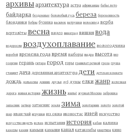
архивы
архитектура
астра
африканцы
бабье лето
береза
байдарка
бездомные
белолобый гусь
беременность
верба
бузина
блондинки
бобры
василек
ватрушки
велосипед
весна
вода
вишня
вертолёты
видео
виноград
воздухоплавание
вологодчина
водоросли
время
высота
времена года
выборы
воробей
выдра
вяз
город
герань
горы
георгин
гитара
гравилат речной
гроза
груша
дети
дача
деревянная архитектура
гтацинт
детская комната
жанр
дождь
елки
думы
дольмены
донник
друзья
дуб
железная
жизнь
дорога
живая история
жильё
журнал Москва
заброшка
зима
затмение
запасник
затвор
земля
золотарник
золото
золотой
иней
из окна
искусство
иван-чай
иконостас
шар
игрушки
история
калина
испытания
искусство видеть
ислам
кабан
канал
камыш
камыши
катакомбы
кино
камеры
камни
квартира