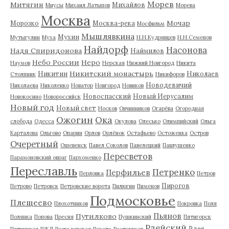
Морев
Митягин
Михайлов
Миусы
Михаил Латыпов
Морева
Москва
Мочар
Морозко
Москва-река
Мосфильм
Мышлявкина
Мухин
Мутыгулин
Муха
Н.Н.Кудрявцев
Н.Н.Семенов
Найдорф
Насонова
Надя Спиридонова
Наймилов
Небо России
Неро
Наумов
Нерская
Нижний Новгород
Никита
Никитский монастырь
Никитин
Николаев
Столпник
Никифоров
Новодевичий
Николаева
Николенко
Новатор
Новгород
Новиков
Новоспасский
Новый Иерусалим
Новокосино
Новороссийск
Новый год
Новый свет
Носков
Овчинников
Огарёва
Огородная
Ожогин
Ока
слобода
Одесса
Окулова
Олесько
Олимпийский
Ольга
Карталова
Ольгово
Опарин
Орлов
Орлёнок
Остафьево
Остоженка
Остров
Очеретный
Ошевенск
Павел Соколов
Павелецкий
Павлушенко
Пересветов
Парамоновский овраг
Пархоменко
Переславль
Петренко
Перфильев
Перловка
Петров
Пирогов
Петрово
Петровск
Петровские ворота
Пилюгин
Пименов
Подмосковье
Плещеево
Плохотников
Покровка
Поля
Пьянов
Путилково
Полянка
Попова
Пресня
Пушкинский
Пятигорск
Рдейский
Рдея
Пятницкая
РЖД
Развадовская
Ракета
Расторгуев