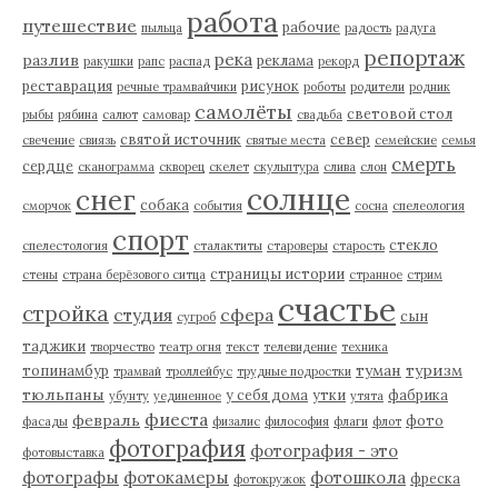
работа
путешествие
рабочие
пыльца
радость
радуга
репортаж
река
разлив
реклама
ракушки
рапс
распад
рекорд
реставрация
рисунок
речные трамвайчики
роботы
родители
родник
самолёты
световой стол
рыбы
рябина
салют
самовар
свадьба
святой источник
север
свечение
свиязь
святые места
семейские
семья
смерть
сердце
сканограмма
скворец
скелет
скульптура
слива
слон
солнце
снег
собака
сморчок
события
сосна
спелеология
спорт
стекло
спелестология
сталактиты
староверы
старость
страницы истории
стены
страна берёзового ситца
странное
стрим
счастье
стройка
студия
сфера
сын
сугроб
таджики
творчество
театр огня
текст
телевидение
техника
туман
туризм
топинамбур
трамвай
троллейбус
трудные подростки
тюльпаны
у себя дома
утки
фабрика
убунту
уединенное
утята
фиеста
февраль
фото
фасады
физалис
философия
флаги
флот
фотография
фотография - это
фотовыставка
фотографы
фотокамеры
фотошкола
фреска
фотокружок