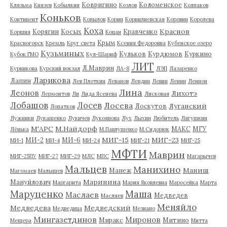
Ковригино
Коломенское
Клязьма
Князев
Кобылкин
Козлов
Колпаков
Коньков
Континент
Копылов
Корин
Корнилиевская
Коровин
Королева
Коха
Краснов
Корягин
Косых
Кравченко
Коршия
Коцан
Крым
Красногорск
Кремль
Круг света
Ксения Федоровна
Кубенское озеро
Кузьминых
Кульков
Курдюмов
Куркино
Кубок ГМО
Кул-Шариф
ЛИТ
Л.Маврин
Курникова
Курский вокзал
ЛА-8
ЛЭП
Лазаренко
Ларикова
Лапин
Лев Плоткин
Леванов
Левдин
Левин
Ленин
Леннон
Лина
Леонов
Лихотэ
Лермонтов
Ли
Лида Ясенева
Лисковая
Лобашов
Лосев
Лосева
Луганский
Лоскутов
Лопатков
Лужники
Лукашенко
Лукичев
Лукоянова
Лух
Лыхин
Любитель
Лягушкин
М'АРС
М.Найдорф
МАКС
МГУ
Лёнька
М.Павлушенко
М.Сидорюк
МИГ-15
МИГ-23
МИ-2
МИ-6
МИ-1
МИ-4
МИ-24
МИГ-21
МИГ-25
МФТИ
Маврин
МИГ-25ПУ
МИГ-27
МИГ-29
МЛС
МПС
Магарычев
Мальцев
Манихино
Маниш
Манеж
Магомаев
Малышев
Маринина
Мануйлович
Маргарита
Мария Яковлевна
Маросейка
Марта
Маруценко
Маша
Маслаев
Медведев
Масляев
Меняйло
Медведева
Медведский
Медведица
Мезиано
Мингазетдинов
Миронов
Миракс
Митино
Мещера
Митта