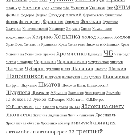
ФУПМ
Унежев
Учватов
Ушаков
Улан-Удэ
Урал
Усенко
Уфа
ФВР
Феодоровский
ФУПМ50
Федоров
Федько
Ферапонтово
Филипенко
Франция
Фролкин
Фотоцентр
Фитиль
Фридман
Фурсенко
Херсон
Халтурин
Харитоньевский
Хасавюрт
Химки
Химкинское
Ходынка
Ховрино
Холод
Хохлов
водохранилище
Хорошево
Храм Всех Святых на Кулишках
Храм Святителя Николая в Клённиках
Храм
ЧБ
Хромченко
Успения на Успенском вражке
Ценькуш
Чатырдаг
Черников
Черноплеков
Чегем
Чекандин
Чечулинская
Чигирев
Чубаров
Шананин
Шапкин
Чикунов
Чувашия
Шаля
Шапиро
Шапошников
Шильников
Шаргунов
Шелапутин
Шендерович
Шматов
Шифрин
Шкуленко
Шолохов
Шпак
Шуваловский
Шурупова
Щелчков
Э.Ермаков
Экомасов
Электроугли
Эльтюбю
Ю.Волков
Ю.Зуйков
Ю.Козырев
Ю.Митягин
Ю.П.Петров
Яблоки на снегу
Ю.Разгуляев
Ю12
Юрасов
Юрьева
ЯК-130
Яковлева
Ярославль
Якушина
Яндульская
Янин
Янушкевич
авиация
авиамузей
Ярославская область
Ярошенко
абажур
аз грешный
автомобили
автопортрет