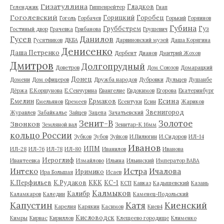
Гизатуллина
Гладков
Геленджик
Гиппенрейтер
Гнап
Гоголевский
Горицкий
Горобец
Гоголь
Горбачев
Горький
Горяинов
Губина
Груббстрем
Гуз
Гостиный двор
Грачевка
Грибанова
Грушевич
Гусев
Данилов
Гусятников
ДКБА
Дарвиновский музей
Даша Корягина
Денисенко
Даша Петренко
Дербент
Дианов
Дмитрий Жохов
Дмитров
Долгопрудный
Доветров
Дом Союзов
Домарацкий
Донец
Домени
Дом офицеров
Дружба народов
Дубровки
Дульцев
Душанбе
Дёржа
Е.Коршунова
Е.Сенчурина
Евангелие
Евдокимов
Егорова
Екатеринбург
Есина
Емелин
Ермаков
Емельянов
Еремеев
Есентуки
Есин
Жариков
Звенигород
Журавлев
Забайкалье
Зайцев
Зацепа
Зачатьевский
Зенит-В
Золотое
Звонков
Земляной вал
Зенитар-К 16мм
кольцо России
Зубков
Зубов
Зуйков
И.Пилюгин
И.Сидоров
ИЛ-14
Иванов
ИПМ
ИЛ-28
ИЛ-76
ИЛ-78
ИЛ-80
Иванилов
Иванова
Иероглиф
Ивантеевка
Измайлово
Ильина
Ильинский
Император ВАВА
Истра
Интеко
Ичалова
Иримико
Ира Большая
Исаев
К.Перфильев
К.Рудаков
ККК
КС-1
КСП
Кавказ
Кадышевский
Казань
Калмыков
Калибр
Каламкаров
Каледин
Каменец-Подольский
Капустин
Катя
Киенский
Карелия
Карякин
Касимов
Киев4
Кисловодск
Кимры
Кирвас
Кириллов
Клещеево городище
Клименко