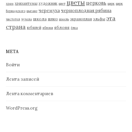
цветы
церковь
хризантемы
художник
храм
цвет
цирк
цирк
черемуха
черноплодная рябина
Вернадского
цыгане
эта
школа
шлюз
экраноплан
эльфы
чистотел
чучела
шмель
страна
яблоня
юбилей
яблоки
ёлка
МЕТА
Войти
Лента записей
Лента комментариев
WordPress.org