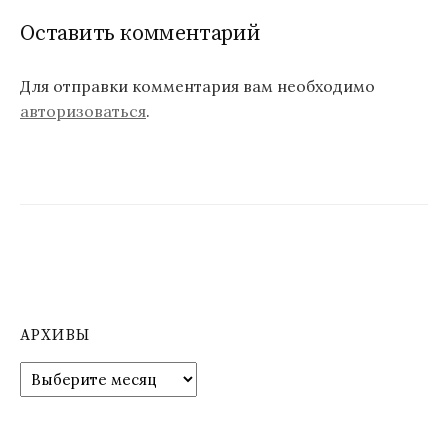
г
Оставить комментарий
а
ц
Для отправки комментария вам необходимо
авторизоваться
.
и
я
п
о
з
а
п
АРХИВЫ
и
А
р
с
х
я
и