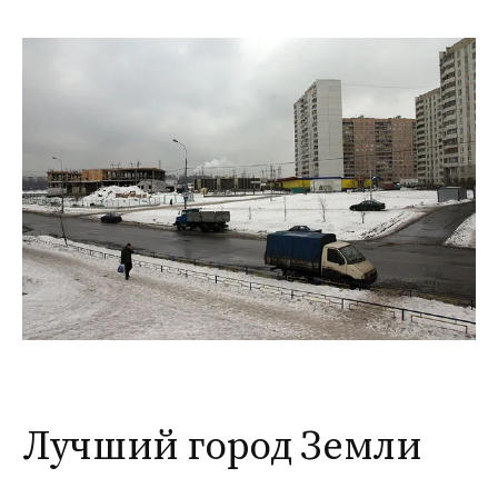
м
у
Лучший город Земли