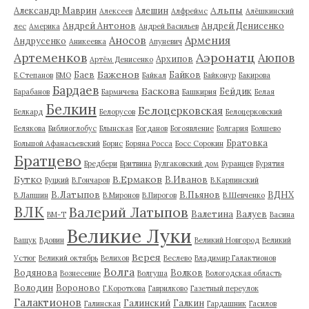
Альпы
Александр Маврин
Алешин
Алексеев
Алфреймс
Алёшкинский
Андрей Антонов
Андрей Денисенко
лес
Америка
Андрей Васильев
Аносов
Армения
Андрусенко
Аникеевка
Апуневич
Артеменков
Аэронатц
Аюпов
Архипов
Артём Денисенко
Баженов
Баев
Байков
Б.Степанов
БМО
Байкал
Байконур
Бакирова
Бардаев
Баскова
Бейдик
Барабанов
Бармичева
Башкирия
Белая
Белкин
Белоцерковская
Белкард
Белорусов
Белоцерковский
Белякова
Библиоглобус
Блынская
Богданов
Богоявление
Болгария
Болшево
Братовка
Большой Афанасьевский
Борис
Боряна Росса
Босс Сорокин
Братцево
Бредбери
Бритвина
Булгаковский дом
Буранцев
Бурятия
Бутко
В.Ермаков
В.Иванов
Буцкий
В.Гончаров
В.Карпинский
В.Латыпов
В.Пьянов
ВДНХ
В.Лапшин
В.Миронов
В.Пирогов
В.Шевченко
ВЛК
Валерий Латыпов
Валетина
Валуев
ВМ-Т
Васина
Великие Луки
Ващук
Вдовин
Великий Новгород
Великий
Верея
Устюг
Великий октябрь
Велихов
Веслево
Владимир Галактионов
Волга
Водянова
Волков
Вознесение
Волгуша
Вологодская область
Володин
Вороново
Г.Короткова
Гаврилково
Газетный переулок
Галактионов
Галинский
Галкин
Галинская
Гардашник
Гасилов