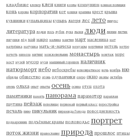
клен
кладбище
книги
коммунизм
клевер
козлы
конная полиция
корпоратив
конь
кот
крест
крыша
корова
кошки
крапива
лето
лес
кувшинки
купальщицы
купырь
лагеря
линукс
люди
литература
лодки
лось
лубок
луна
лыжи
люпин
лютик
март
май
макро
масленица
лягушки
лёд
малина
мантия
мат
мать-и-мачеха
метель
матрёшка
матушка
мемуары
мертвяки
метро
монастырь
море
мечеть
мимоза
митинг
можжевельник
монтаж
наличник
мусор
мост
музей
мухи
мышиный горошек
натюрморт
небо
ню
небоскребы
невозвратимое
ночь
ноябрь
окно
общество
одуванчики
обряды
огонь
озеро
окопы
октябрь
осень
ольха
отец
охота
олень
опыт
опыты
осина
панорама
памятники
парамотор
память
параплан
пейзаж
паутина
пепелище
первомай
первый класс
перестройка
пикульник
печаль
повседневность
пиво
пирамида Голода
портрет
половодье
подъёмные краны
подмаренник
природа
поток жизни
прошлое
птицы
православие