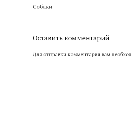
Собаки
Н
а
Оставить комментарий
в
и
Для отправки комментария вам необх
г
а
ц
и
я
п
о