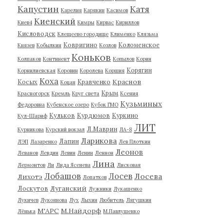
Капустин
Катя
Карелия
Карякин
Касимов
Киенский
Киев4
Кимры
Кирвас
Кириллов
Кисловодск
Клещеево городище
Клименко
Клязьма
Ковригино
Коломенское
Князев
Кобылкин
Козлов
Коньков
Колпаков
Континент
Копылов
Корин
Корягин
Корнилиевская
Коровин
Королева
Коршия
Коха
Краснов
Косых
Кравченко
Коцан
Крым
Красногорск
Кремль
Круг света
Ксения
Кузьминых
Федоровна
Кубенское озеро
Кубок ГМО
Кульков
Курдюмов
Куркино
Кул-Шариф
ЛИТ
Л.Маврин
Курникова
Курский вокзал
ЛА-8
Ларикова
Лапин
ЛЭП
Лазаренко
Лев Плоткин
Леонов
Леванов
Левдин
Левин
Ленин
Леннон
Лина
Лермонтов
Ли
Лида Ясенева
Лисковая
Лобашов
Лосев
Лосева
Лихотэ
Лопатков
Луганский
Лоскутов
Лужники
Лукашенко
Лукичев
Лукоянова
Лух
Лыхин
Любитель
Лягушкин
М'АРС
М.Найдорф
Лёнька
М.Павлушенко