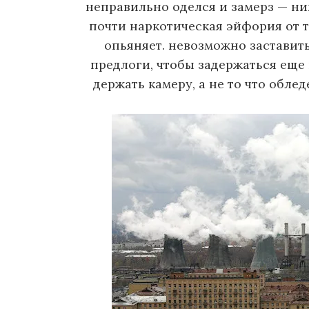
неправильно оделся и замерз — ни
о
почти наркотическая эйфория от т
м
опьяняет. невозможно заставить
у
предлоги, чтобы задержаться еще 
держать камеру, а не то что обл