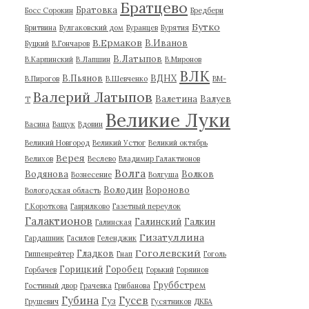
Братцево
Братовка
Босс Сорокин
Бредбери
Бутко
Бритвина
Булгаковский дом
Буранцев
Бурятия
В.Ермаков
В.Иванов
Буцкий
В.Гончаров
В.Латыпов
В.Карпинский
В.Лапшин
В.Миронов
ВЛК
В.Пьянов
ВДНХ
В.Пирогов
В.Шевченко
ВМ-
Валерий Латыпов
Валетина
Валуев
Т
Великие Луки
Васина
Ващук
Вдовин
Великий Новгород
Великий Устюг
Великий октябрь
Верея
Велихов
Веслево
Владимир Галактионов
Волга
Водянова
Волков
Вознесение
Волгуша
Володин
Вороново
Вологодская область
Г.Короткова
Гаврилково
Газетный переулок
Галактионов
Галинский
Галкин
Галинская
Гизатуллина
Гардашник
Гасилов
Геленджик
Гоголевский
Гладков
Гиппенрейтер
Гнап
Гоголь
Горицкий
Горобец
Горбачев
Горький
Горяинов
Груббстрем
Гостиный двор
Грачевка
Грибанова
Губина
Гусев
Гуз
Грушевич
Гусятников
ДКБА