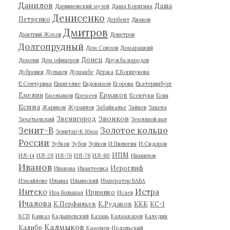
Данилов
Даша
Дарвиновский музей
Даша Корягина
Денисенко
Петренко
Дербент
Дианов
Дмитров
Дмитрий Жохов
Доветров
Долгопрудный
Дом Союзов
Домарацкий
Донец
Домени
Дом офицеров
Дружба народов
Дубровки
Дульцев
Душанбе
Дёржа
Е.Коршунова
Е.Сенчурина
Евангелие
Евдокимов
Егорова
Екатеринбург
Емелин
Ермаков
Емельянов
Еремеев
Есентуки
Есин
Есина
Жариков
Журавлев
Забайкалье
Зайцев
Зацепа
Звонков
Звенигород
Зачатьевский
Земляной вал
Зенит-В
Золотое кольцо
Зенитар-К 16мм
России
Зубков
Зубов
Зуйков
И.Пилюгин
И.Сидоров
ИПМ
ИЛ-14
ИЛ-28
ИЛ-76
ИЛ-78
ИЛ-80
Иванилов
Иванов
Иероглиф
Иванова
Ивантеевка
Измайлово
Ильина
Ильинский
Император ВАВА
Истра
Интеко
Иримико
Ира Большая
Исаев
Ичалова
К.Перфильев
К.Рудаков
ККК
КС-1
КСП
Кавказ
Кадышевский
Казань
Каламкаров
Каледин
Калмыков
Калибр
Каменец-Подольский