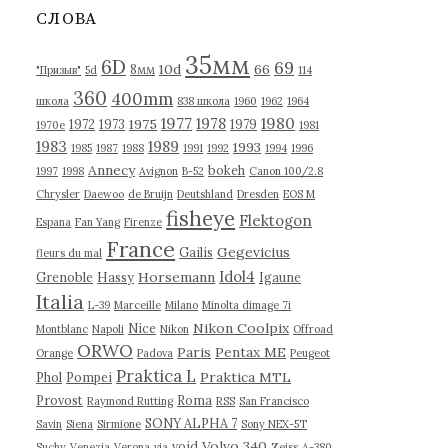
в
СЛОВА
ы
35мм
6D
69
10d
66
8мм
"Призыв"
5d
114
360
400mm
школа
838 школа
1960
1962
1964
1977
1980
1978
1975
1972
1973
1979
1970е
1981
1983
1989
1993
1985
1987
1988
1991
1992
1994
1996
Annecy
bokeh
1997
1998
Avignon
B-52
Canon 100/2.8
Chrysler
Daewoo
de Bruijn
Deutshland
Dresden
EOS M
fisheye
Flektogon
Espana
Fan Yang
Firenze
France
Gegevicius
Gailis
fleurs du mal
Idol4
Horsemann
Grenoble
Hassy
Igaune
Italia
L-39
Marceille
Milano
Minolta dimage 7i
Nikon Coolpix
Nice
Montblanc
Napoli
Nikon
Offroad
ORWO
Paris
Pentax ME
Orange
Padova
Peugeot
Praktica L
Praktica MTL
Phol
Pompei
Provost
Roma
Raymond Rutting
RSS
San Francisco
SONY ALPHA 7
Savin
Siena
Sirmione
Sony NEX-5T
Volvo 340
void
Suchy
Venezia
Verona
via
Zeiss
А-380