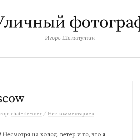
Уличный фотогра
Игорь Шелапутин
scow
/
тор:
chat-de-mer
Нет комментариев
 Несмотря на холод, ветер и то, что я