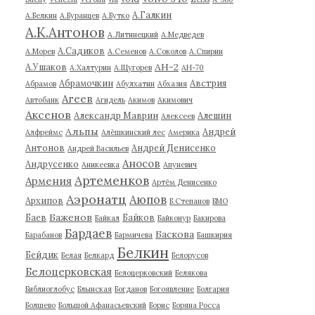
А.Галкин
А.Белкин
А.Буранцев
А.Бутко
А.К.Антонов
А.Литинецкий
А.Медведев
А.Садиков
А.Морев
А.Семенов
А.Соколов
А.Спирин
АН-2
А.Ушаков
А.Халтурин
А.Щугорев
АН-70
Абрамочкин
Австрия
Абрамов
Абулхатин
Абхазия
Агеев
Автобанк
Агидель
Акимов
Акимович
Аксенов
Александр Маврин
Алешин
Алексеев
Альпы
Андрей
Алфреймс
Алёшкинский лес
Америка
Антонов
Андрей Денисенко
Андрей Васильев
Аносов
Андрусенко
Аникеевка
Апуневич
Артеменков
Армения
Артём Денисенко
Аэронатц
Аюпов
Архипов
Б.Степанов
БМО
Баженов
Баев
Байков
Байкал
Байконур
Бакирова
Бардаев
Баскова
Барабанов
Бармичева
Башкирия
Белкин
Бейдик
Белая
Белкард
Белорусов
Белоцерковская
Белоцерковский
Белякова
Библиоглобус
Блынская
Богданов
Богоявление
Болгария
Болшево
Большой Афанасьевский
Борис
Боряна Росса