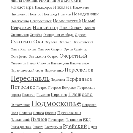
Никитский
Никитин
Никита Столпник
монастырь
Николаев
Никифоров
Николаева
Новодевичий
Николенко
Новатор
Новгород
Новиков
Новоспасский
Новый
Новокосино
Новороссийск
Новый год
Иерусалим
Новый свет
Носков
Овчинников
Огарёва
Огородная слобода
Одесса
Ожогин
Ока
Окулова
Олесько
Олимпийский
Ольга Карталова
Ольгово
Опарин
Орлов
Орлёнок
Очеретный
Остафьево
Остоженка
Остров
Ошевенск
Павел Соколов
Павелецкий
Павлушенко
Пересветов
Парамоновский овраг
Пархоменко
Переславль
Перфильев
Перловка
Петренко
Петров
Петрово
Петровск
Петровские
Плещеево
Пирогов
ворота
Пилюгин
Пименов
Подмосковье
Плохотников
Покровка
Путилково
Поля
Полянка
Попова
Пресня
Пьянов
Пушкинский
Пятигорск
Пятницкая
РЖД
Рдейский
Рдея
Развадовская
Ракета
Расторгуев