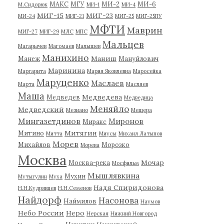
МАКС
МГУ
МИ-2
МИ-6
М.Сидорюк
МИ-1
МИ-4
МИГ-15
МИГ-23
МИ-24
МИГ-21
МИГ-25
МИГ-25ПУ
МФТИ
Маврин
МИГ-27
МИГ-29
МЛС
МПС
Мальцев
Магарычев
Магомаев
Малышев
Манихино
Маниш
Манеж
Мануйлович
Маринина
Маргарита
Мария Яковлевна
Маросейка
Маруценко
Маслаев
Марта
Масляев
Маша
Медведева
Медведев
Медведица
Меняйло
Медведский
Мезиано
Мещера
Мингазетдинов
Миронов
Миракс
Митягин
Митино
Митта
Миусы
Михаил Латыпов
Морев
Михайлов
Морозко
Морева
Москва
Мочар
Москва-река
Мосфильм
Мышлявкина
Мухин
Мутыгулин
Муха
Надя Спиридонова
Н.Н.Кудрявцев
Н.Н.Семенов
Найдорф
Насонова
Наймилов
Наумов
Небо России
Неро
Нерская
Нижний Новгород