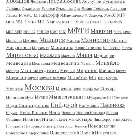
Лобашов
Лосев
Лосева
Луганский
Лоскутов
Лопатков
Лужники
Лукашенко
Лукичев
Лукоянова
Лух
Лыхин
Любитель
Лягушкин
М'АРС
М.Найдорф
МАКС
МГУ
Лёнька
М.Павлушенко
М.Сидорюк
МИГ-15
МИГ-23
МИ-2
МИ-6
МИ-1
МИ-4
МИ-24
МИГ-21
МИГ-25
МФТИ
Маврин
МИГ-25ПУ
МИГ-27
МИГ-29
МЛС
МПС
Магарычев
Мальцев
Манихино
Маниш
Манеж
Магомаев
Малышев
Маринина
Мануйлович
Маргарита
Мария Яковлевна
Маросейка
Марта
Маруценко
Маша
Маслаев
Медведев
Масляев
Меняйло
Медведева
Медведский
Медведица
Мезиано
Мингазетдинов
Миронов
Миракс
Митино
Мещера
Митта
Морев
Митягин
Михайлов
Миусы
Михаил Латыпов
Морева
Москва
Мочар
Морозко
Москва-река
Мосфильм
Мышлявкина
Мухин
Мутыгулин
Муха
Н.Н.Кудрявцев
Н.Н.Семенов
Найдорф
Насонова
Надя Спиридонова
Наймилов
Небо России
Неро
Наумов
Нерская
Нижний Новгород
Никита
Никитский монастырь
Никитин
Николаев
Столпник
Никифоров
Новодевичий
Николаева
Николенко
Новатор
Новгород
Новиков
Новоспасский
Новый Иерусалим
Новокосино
Новороссийск