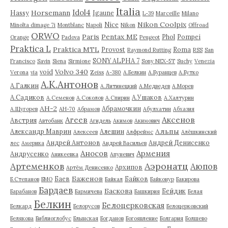
Italia
Idol4
Horsemann
Hassy
Igaune
L-39
Marceille
Milano
Nikon Coolpix
Nice
Minolta dimage 7i
Montblanc
Napoli
Nikon
Offroad
ORWO
Paris
Pentax ME
Phol
Pompei
Orange
Padova
Peugeot
Praktica L
Praktica MTL
Provost
Roma
Raymond Rutting
RSS
San
SONY ALPHA 7
Francisco
Savin
Siena
Sirmione
Sony NEX-5T
Suchy
Venezia
Volvo 340
void
Verona
via
Zeiss
А-380
А.Белкин
А.Буранцев
А.Бутко
А.К.Антонов
А.Галкин
А.Литинецкий
А.Медведев
А.Морев
А.Садиков
А.Ушаков
А.Семенов
А.Соколов
А.Спирин
А.Халтурин
АН-2
Абрамочкин
А.Щугорев
АН-70
Абрамов
Абулхатин
Абхазия
Аксенов
Агеев
Австрия
Автобанк
Агидель
Акимов
Акимович
Альпы
Александр Маврин
Алешин
Алексеев
Алфреймс
Алёшкинский
Андрей Антонов
Андрей Денисенко
лес
Америка
Андрей Васильев
Аносов
Армения
Андрусенко
Аникеевка
Апуневич
Артеменков
Аэронатц
Аюпов
Архипов
Артём Денисенко
Баженов
Баев
Байков
Б.Степанов
БМО
Байкал
Байконур
Бакирова
Бардаев
Баскова
Бейдик
Барабанов
Бармичева
Башкирия
Белая
Белкин
Белоцерковская
Белкард
Белорусов
Белоцерковский
Белякова
Библиоглобус
Блынская
Богданов
Богоявление
Болгария
Болшево