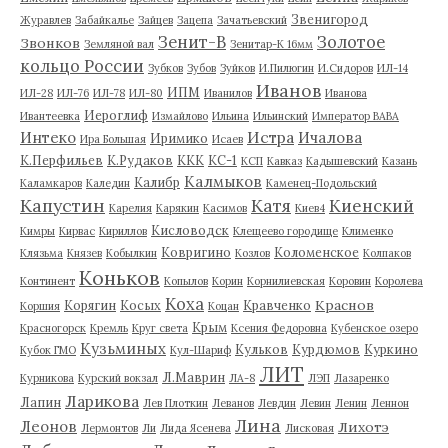
Звенигород
Журавлев
Забайкалье
Зайцев
Зацепа
Зачатьевский
Зенит-В
Золотое
Звонков
Земляной вал
Зенитар-К 16мм
кольцо России
Зубков
Зубов
Зуйков
И.Пилюгин
И.Сидоров
ИЛ-14
Иванов
ИПМ
ИЛ-28
ИЛ-76
ИЛ-78
ИЛ-80
Иванилов
Иванова
Иероглиф
Ивантеевка
Измайлово
Ильина
Ильинский
Император ВАВА
Истра
Интеко
Ичалова
Иримико
Ира Большая
Исаев
К.Перфильев
К.Рудаков
ККК
КС-1
КСП
Кавказ
Кадышевский
Казань
Калмыков
Калибр
Каламкаров
Каледин
Каменец-Подольский
Капустин
Катя
Киенский
Карелия
Карякин
Касимов
Киев4
Кисловодск
Кимры
Кирвас
Кириллов
Клещеево городище
Клименко
Ковригино
Коломенское
Клязьма
Князев
Кобылкин
Козлов
Колпаков
Коньков
Континент
Копылов
Корин
Корнилиевская
Коровин
Королева
Коха
Краснов
Корягин
Косых
Кравченко
Коршия
Коцан
Крым
Красногорск
Кремль
Круг света
Ксения Федоровна
Кубенское озеро
Кузьминых
Кульков
Курдюмов
Куркино
Кубок ГМО
Кул-Шариф
ЛИТ
Л.Маврин
Курникова
Курский вокзал
ЛА-8
ЛЭП
Лазаренко
Ларикова
Лапин
Лев Плоткин
Леванов
Левдин
Левин
Ленин
Леннон
Лина
Леонов
Лихотэ
Лермонтов
Ли
Лида Ясенева
Лисковая