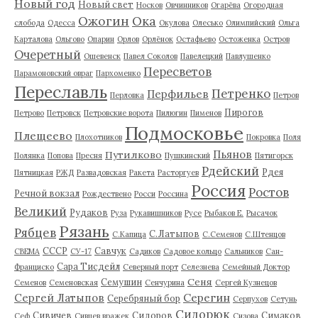
Новый год
Новый свет
Носков
Овчинников
Огарёва
Огородная
Ожогин
Ока
слобода
Одесса
Окулова
Олесько
Олимпийский
Ольга
Карталова
Ольгово
Опарин
Орлов
Орлёнок
Остафьево
Остоженка
Остров
Очеретный
Ошевенск
Павел Соколов
Павелецкий
Павлушенко
Пересветов
Парамоновский овраг
Пархоменко
Переславль
Петренко
Перфильев
Перловка
Петров
Пирогов
Петрово
Петровск
Петровские ворота
Пилюгин
Пименов
Подмосковье
Плещеево
Плохотников
Покровка
Поля
Пьянов
Путилково
Полянка
Попова
Пресня
Пушкинский
Пятигорск
Рдейский
Рдея
Пятницкая
РЖД
Развадовская
Ракета
Расторгуев
Россия
Ростов
Речной вокзал
Рождествено
Росси
Россина
Великий
Рудаков
Руза
Рукавишников
Русе
Рыбаков Е.
Рысачок
Рязань
Рябцев
С.Латыпов
С.Капица
С.Семенов
С.Штенцов
СССР
Савчук
СВЕМА
СУ-17
Садиков
Садовое кольцо
Сальников
Сан-
Сара Тисдейл
Франциско
Северный порт
Селезнева
Семейный Доктор
Сеня
Семушин
Семенов
Семеновская
Сенчурина
Сергей Кузнецов
Серегин
Сергей Латыпов
Серебряный бор
Серпухов
Сетунь
Сидорюк
Сивичев
Сидоров
Симаков
Сеф
Сивцев вражек
Сизова