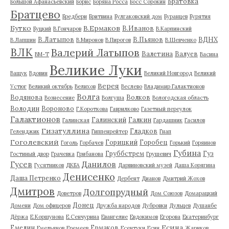
Братовка
Большой Афанасьевский
Борис
Боряна Росса
Босс Сорокин
Братцево
Бредбери
Бритвина
Булгаковский дом
Буранцев
Бурятия
Бутко
В.Ермаков
В.Иванов
Буцкий
В.Гончаров
В.Карпинский
В.Латыпов
В.Пьянов
ВДНХ
В.Лапшин
В.Миронов
В.Пирогов
В.Шевченко
ВЛК
Валерий Латыпов
Валетина
Валуев
ВМ-Т
Васина
Великие Луки
Ващук
Вдовин
Великий Новгород
Великий
Верея
Устюг
Великий октябрь
Велихов
Веслево
Владимир Галактионов
Волга
Водянова
Волков
Вознесение
Волгуша
Вологодская область
Володин
Вороново
Г.Короткова
Гаврилково
Газетный переулок
Галактионов
Галинский
Галкин
Галинская
Гардашник
Гасилов
Гизатуллина
Гладков
Геленджик
Гиппенрейтер
Гнап
Гоголевский
Горицкий
Горобец
Гоголь
Горбачев
Горький
Горяинов
Губина
Груббстрем
Гуз
Гостиный двор
Грачевка
Грибанова
Грушевич
Гусев
Данилов
Гусятников
ДКБА
Дарвиновский музей
Даша Корягина
Денисенко
Даша Петренко
Дербент
Дианов
Дмитрий Жохов
Дмитров
Долгопрудный
Доветров
Дом Союзов
Домарацкий
Донец
Домени
Дом офицеров
Дружба народов
Дубровки
Дульцев
Душанбе
Дёржа
Е.Коршунова
Е.Сенчурина
Евангелие
Евдокимов
Егорова
Екатеринбург
Есина
Емелин
Ермаков
Емельянов
Еремеев
Есентуки
Есин
Жариков