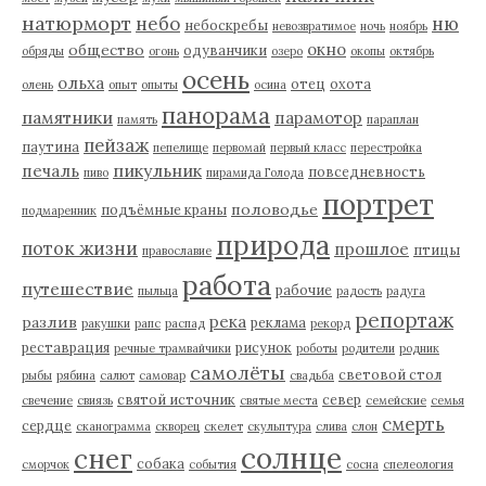
натюрморт
небо
ню
небоскребы
невозвратимое
ночь
ноябрь
окно
общество
одуванчики
обряды
огонь
озеро
окопы
октябрь
осень
ольха
отец
охота
олень
опыт
опыты
осина
панорама
памятники
парамотор
память
параплан
пейзаж
паутина
пепелище
первомай
первый класс
перестройка
пикульник
печаль
повседневность
пиво
пирамида Голода
портрет
половодье
подъёмные краны
подмаренник
природа
поток жизни
прошлое
птицы
православие
работа
путешествие
рабочие
пыльца
радость
радуга
репортаж
река
разлив
реклама
ракушки
рапс
распад
рекорд
реставрация
рисунок
речные трамвайчики
роботы
родители
родник
самолёты
световой стол
рыбы
рябина
салют
самовар
свадьба
святой источник
север
свечение
свиязь
святые места
семейские
семья
смерть
сердце
сканограмма
скворец
скелет
скульптура
слива
слон
солнце
снег
собака
сморчок
события
сосна
спелеология