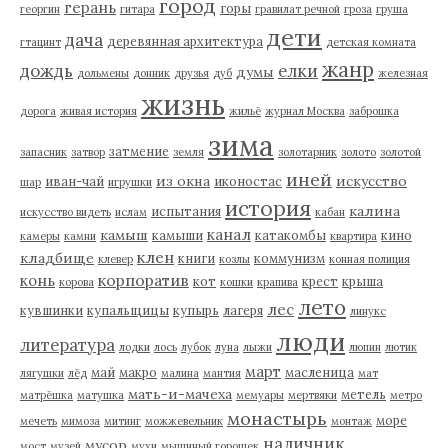
город
герань
горы
георгин
гитара
гравилат речной
гроза
груша
дети
дача
деревянная архитектура
гтацинт
детская комната
жанр
дождь
елки
думы
дольмены
донник
друзья
дуб
железная
жизнь
дорога
живая история
жильё
журнал Москва
заброшка
зима
затмение
запасник
затвор
земля
золотарник
золото
золотой
иней
из окна
искусство
иван-чай
иконостас
шар
игрушки
история
калина
испытания
искусство видеть
ислам
кабан
канал
камыш
камыши
катакомбы
кино
камеры
камни
квартира
клен
кладбище
книги
коммунизм
клевер
козлы
конная полиция
корпоратив
конь
кот
крест
крыша
корова
кошки
крапива
лето
лес
кувшинки
купальщицы
купырь
лагеря
линукс
люди
литература
лодки
лось
лубок
луна
лыжи
люпин
лютик
март
май
макро
масленица
лягушки
лёд
малина
мантия
мат
мать-и-мачеха
метель
матрёшка
матушка
мемуары
мертвяки
метро
монастырь
море
мечеть
мимоза
митинг
можжевельник
монтаж
наличник
мусор
мост
музей
мухи
мышиный горошек