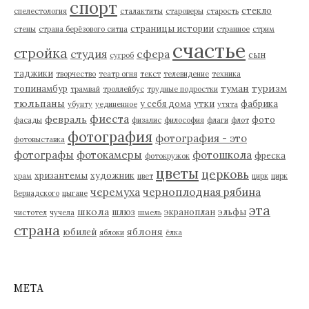
спорт
стекло
спелестология
сталактиты
староверы
старость
страницы истории
стены
страна берёзового ситца
странное
стрим
счастье
стройка
студия
сфера
сын
сугроб
таджики
творчество
театр огня
текст
телевидение
техника
туман
туризм
топинамбур
трамвай
троллейбус
трудные подростки
тюльпаны
у себя дома
утки
фабрика
убунту
уединенное
утята
фиеста
февраль
фото
фасады
физалис
философия
флаги
флот
фотография
фотография - это
фотовыставка
фотографы
фотокамеры
фотошкола
фреска
фотокружок
цветы
церковь
хризантемы
художник
храм
цвет
цирк
цирк
черемуха
черноплодная рябина
Вернадского
цыгане
эта
школа
шлюз
экраноплан
эльфы
чистотел
чучела
шмель
страна
яблоня
юбилей
яблоки
ёлка
МЕТА