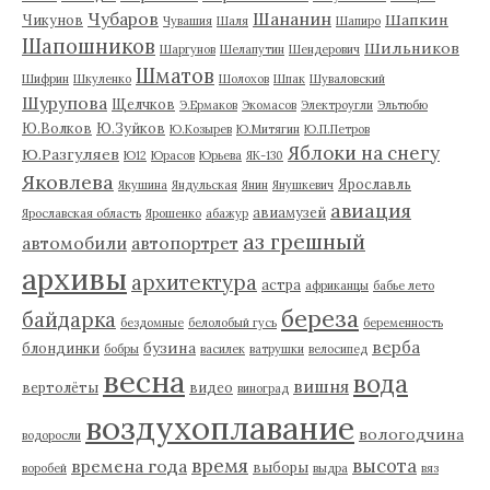
Чубаров
Шананин
Шапкин
Чикунов
Чувашия
Шаля
Шапиро
Шапошников
Шильников
Шаргунов
Шелапутин
Шендерович
Шматов
Шифрин
Шкуленко
Шолохов
Шпак
Шуваловский
Шурупова
Щелчков
Э.Ермаков
Экомасов
Электроугли
Эльтюбю
Ю.Волков
Ю.Зуйков
Ю.Козырев
Ю.Митягин
Ю.П.Петров
Яблоки на снегу
Ю.Разгуляев
Ю12
Юрасов
Юрьева
ЯК-130
Яковлева
Ярославль
Якушина
Яндульская
Янин
Янушкевич
авиация
авиамузей
Ярославская область
Ярошенко
абажур
аз грешный
автомобили
автопортрет
архивы
архитектура
астра
африканцы
бабье лето
береза
байдарка
бездомные
белолобый гусь
беременность
верба
бузина
блондинки
бобры
василек
ватрушки
велосипед
весна
вода
вишня
вертолёты
видео
виноград
воздухоплавание
вологодчина
водоросли
время
высота
времена года
выборы
воробей
выдра
вяз