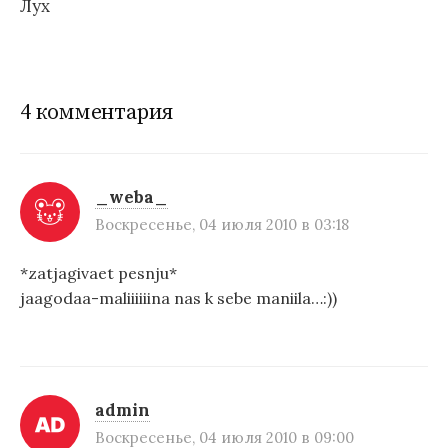
Лух
в
и
г
4 комментария
а
ц
и
_weba_
Воскресенье, 04 июля 2010 в 03:18
я
п
*zatjagivaet pesnju*
jaagodaa-maliiiiiina nas k sebe maniila…:))
о
з
а
п
admin
Воскресенье, 04 июля 2010 в 09:00
и