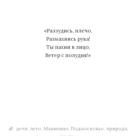
м
у
«Раззудись, плечо,
Размахнись рука!
Ты пахни в лицо,
Ветер с полудня!»
дети
,
лето
,
Манихино
,
Подмосковье
,
природа
,