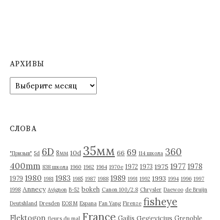
АРХИВЫ
А
р
х
и
в
СЛОВА
ы
35мм
6D
360
69
10d
66
8мм
"Призыв"
5d
114 школа
400mm
1977
1978
1975
1972
1973
838 школа
1960
1962
1964
1970е
1980
1983
1989
1993
1979
1981
1985
1987
1988
1991
1992
1994
1996
1997
Annecy
bokeh
1998
Avignon
B-52
Canon 100/2.8
Chrysler
Daewoo
de Bruijn
fisheye
Deutshland
Dresden
EOS M
Espana
Fan Yang
Firenze
France
Flektogon
Gegevicius
Gailis
Grenoble
fleurs du mal