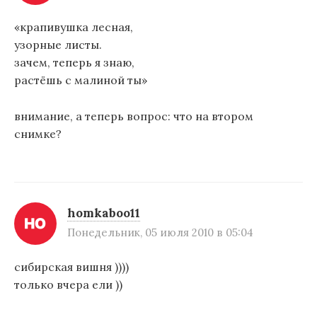
с
«крапивушка лесная,
я
узорные листы.
зачем, теперь я знаю,
м
растёшь с малиной ты»
внимание, а теперь вопрос: что на втором
снимке?
homkaboo11
Понедельник, 05 июля 2010 в 05:04
сибирская вишня ))))
только вчера ели ))