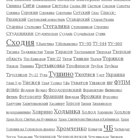
Сити
Синица
Слетова
Славянов
Смена-8М
Снетков
Соколов
Солотча
Сорокин
Сотский
Спасск-
Солянка
Сорокина
Сорочаны
Спас
Рязанский
Ставарский
Сретенский монастырь
Старая Рязань
Стегалина
Старица
Статкевич
Столешников
Строгино
Студеникин
Студенческая
Суздаль
Суздальская
Сурин
Сходня
ТУ-95
ТУ-160
ТУ-144
Т.Валетина
Т.Мельяненко
Тарасов
Тверская
Таганка
Таджикистан
Таран
Тахтамышев
Тверская
Торжков
область
Тип-22
Тишкин
Тер-Крикоров
Титов
Ткачев
Третьяковка
Трофимов
Торжок
Торшина
Трубеж
Трубная
Тушино
Тюхтяев
Украина
Трусенков
Ту-22
Тула
Удот
ФУПМ
Унежев
Учватов
Ушаков
Улан-Удэ
Урал
Усенко
Уфа
ФВР
Феодоровский
ФУПМ50
Федоров
Федько
Ферапонтово
Филипенко
Франция
Фролкин
Фотоцентр
Фитиль
Фридман
Фурсенко
Херсон
Халтурин
Харитоньевский
Хасавюрт
Химки
Химкинское
Ходынка
Ховрино
Холод
Хохлов
водохранилище
Хорошево
Храм Всех Святых на Кулишках
Храм Святителя Николая в Клённиках
Храм
ЧБ
Хромченко
Успения на Успенском вражке
Ценькуш
Чатырдаг
Черников
Черноплеков
Чегем
Чекандин
Чечулинская
Чигирев