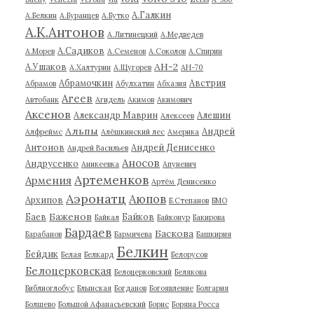
А.Галкин
А.Белкин
А.Буранцев
А.Бутко
А.К.Антонов
А.Литинецкий
А.Медведев
А.Садиков
А.Морев
А.Семенов
А.Соколов
А.Спирин
АН-2
А.Ушаков
А.Халтурин
А.Щугорев
АН-70
Абрамочкин
Австрия
Абрамов
Абулхатин
Абхазия
Агеев
Автобанк
Агидель
Акимов
Акимович
Аксенов
Александр Маврин
Алешин
Алексеев
Альпы
Андрей
Алфреймс
Алёшкинский лес
Америка
Антонов
Андрей Денисенко
Андрей Васильев
Аносов
Андрусенко
Аникеевка
Апуневич
Артеменков
Армения
Артём Денисенко
Аэронатц
Аюпов
Архипов
Б.Степанов
БМО
Баженов
Баев
Байков
Байкал
Байконур
Бакирова
Бардаев
Баскова
Барабанов
Бармичева
Башкирия
Белкин
Бейдик
Белая
Белкард
Белорусов
Белоцерковская
Белоцерковский
Белякова
Библиоглобус
Блынская
Богданов
Богоявление
Болгария
Болшево
Большой Афанасьевский
Борис
Боряна Росса