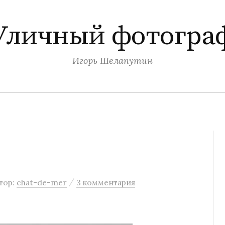
Уличный фотогра
Игорь Шелапутин
/
тор:
chat-de-mer
3 комментария