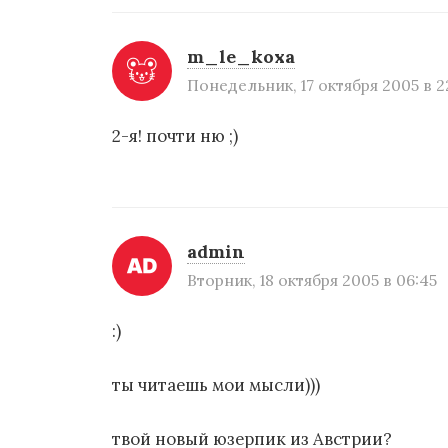
я
п
m_le_koxa
о
Понедельник, 17 октября 2005 в 2
з
2-я! почти ню ;)
а
п
и
admin
с
Вторник, 18 октября 2005 в 06:45
я
:)
м
ты читаешь мои мысли)))
твой новый юзерпик из Австрии?