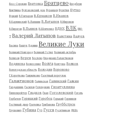
Братцево
Братовка
Босс Сорокин
Бредбери
Бутко
Бритвина
Булгаковский дом
Буранцев
Бурятия
В.Ермаков
В.Иванов
Буцкий
В.Гончаров
В.Латыпов
В.Карпинский
В.Лапшин
В.Миронов
ВЛК
В.Пьянов
ВДНХ
В.Пирогов
В.Шевченко
ВМ-
Валерий Латыпов
Валетина
Валуев
Т
Великие Луки
Васина
Ващук
Вдовин
Великий Новгород
Великий Устюг
Великий октябрь
Верея
Велихов
Веслево
Владимир Галактионов
Волга
Водянова
Волков
Вознесение
Волгуша
Володин
Вороново
Вологодская область
Г.Короткова
Гаврилково
Газетный переулок
Галактионов
Галинский
Галкин
Галинская
Гизатуллина
Гардашник
Гасилов
Геленджик
Гоголевский
Гладков
Гиппенрейтер
Гнап
Гоголь
Горицкий
Горобец
Горбачев
Горький
Горяинов
Груббстрем
Гостиный двор
Грачевка
Грибанова
Губина
Гусев
Гуз
Грушевич
Гусятников
ДКБА