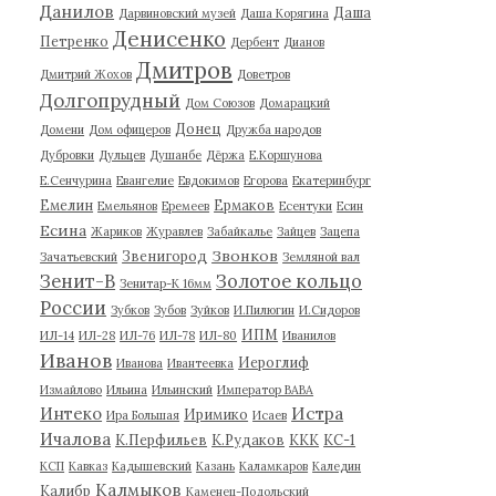
Данилов
Даша
Дарвиновский музей
Даша Корягина
Денисенко
Петренко
Дербент
Дианов
Дмитров
Дмитрий Жохов
Доветров
Долгопрудный
Дом Союзов
Домарацкий
Донец
Домени
Дом офицеров
Дружба народов
Дубровки
Дульцев
Душанбе
Дёржа
Е.Коршунова
Е.Сенчурина
Евангелие
Евдокимов
Егорова
Екатеринбург
Емелин
Ермаков
Емельянов
Еремеев
Есентуки
Есин
Есина
Жариков
Журавлев
Забайкалье
Зайцев
Зацепа
Звонков
Звенигород
Зачатьевский
Земляной вал
Зенит-В
Золотое кольцо
Зенитар-К 16мм
России
Зубков
Зубов
Зуйков
И.Пилюгин
И.Сидоров
ИПМ
ИЛ-14
ИЛ-28
ИЛ-76
ИЛ-78
ИЛ-80
Иванилов
Иванов
Иероглиф
Иванова
Ивантеевка
Измайлово
Ильина
Ильинский
Император ВАВА
Истра
Интеко
Иримико
Ира Большая
Исаев
Ичалова
К.Перфильев
К.Рудаков
ККК
КС-1
КСП
Кавказ
Кадышевский
Казань
Каламкаров
Каледин
Калмыков
Калибр
Каменец-Подольский