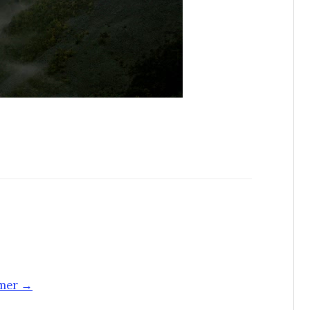
-mer →