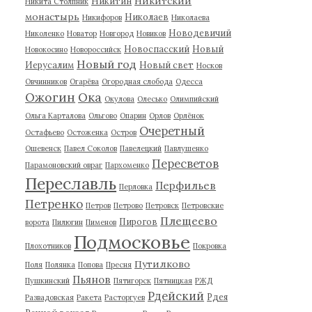
Никитский
Никитин
Никита Столпник
монастырь
Николаев
Никифоров
Николаева
Новодевичий
Николенко
Новатор
Новгород
Новиков
Новоспасский
Новый
Новокосино
Новороссийск
Новый год
Иерусалим
Новый свет
Носков
Овчинников
Огарёва
Огородная слобода
Одесса
Ожогин
Ока
Окулова
Олесько
Олимпийский
Ольга Карталова
Ольгово
Опарин
Орлов
Орлёнок
Очеретный
Остафьево
Остоженка
Остров
Ошевенск
Павел Соколов
Павелецкий
Павлушенко
Пересветов
Парамоновский овраг
Пархоменко
Переславль
Перфильев
Перловка
Петренко
Петров
Петрово
Петровск
Петровские
Плещеево
Пирогов
ворота
Пилюгин
Пименов
Подмосковье
Плохотников
Покровка
Путилково
Поля
Полянка
Попова
Пресня
Пьянов
Пушкинский
Пятигорск
Пятницкая
РЖД
Рдейский
Рдея
Развадовская
Ракета
Расторгуев