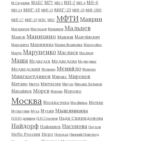
МАКС
МГУ
МИ-2
МИ-6
М.Сидорюк
МИ-1
МИ-4
МИГ-15
МИГ-23
МИ-24
МИГ-21
МИГ-25
МИГ-25ПУ
МФТИ
Маврин
МИГ-27
МИГ-29
МЛС
МПС
Мальцев
Магарычев
Магомаев
Малышев
Манихино
Маниш
Манеж
Мануйлович
Маринина
Маргарита
Мария Яковлевна
Маросейка
Маруценко
Маслаев
Марта
Масляев
Маша
Медведева
Медведев
Медведица
Меняйло
Медведский
Мезиано
Мещера
Мингазетдинов
Миронов
Миракс
Митягин
Митино
Митта
Миусы
Михаил Латыпов
Морев
Михайлов
Морозко
Морева
Москва
Мочар
Москва-река
Мосфильм
Мышлявкина
Мухин
Мутыгулин
Муха
Надя Спиридонова
Н.Н.Кудрявцев
Н.Н.Семенов
Найдорф
Насонова
Наймилов
Наумов
Небо России
Неро
Нерская
Нижний Новгород