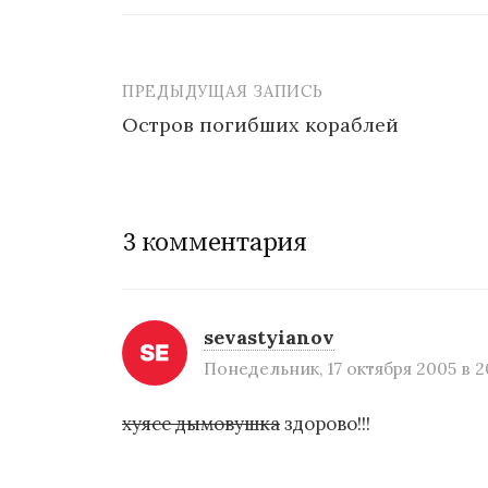
ПРЕДЫДУЩАЯ ЗАПИСЬ
Остров погибших кораблей
Н
а
3 комментария
в
и
г
sevastyianov
а
Понедельник, 17 октября 2005 в 2
ц
хуясе дымовушка
здорово!!!
и