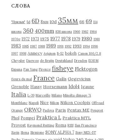
в
СЛОВА
ы
35мм
6D
69
10d
66
8мм
"Призыв"
5d
114
360
400mm
школа
838 школа
1960
1962
1964
1977
1980
1978
1975
1972
1973
1979
1970е
1981
1983
1989
1993
1985
1987
1988
1991
1992
1994
1996
Annecy
bokeh
1997
1998
Avignon
B-52
Canon 100/2.8
Chrysler
Daewoo
de Bruijn
Deutshland
Dresden
EOS M
fisheye
Flektogon
Espana
Fan Yang
Firenze
France
Gegevicius
Gailis
fleurs du mal
Idol4
Horsemann
Grenoble
Hassy
Igaune
Italia
L-39
Marceille
Milano
Minolta dimage 7i
Nikon Coolpix
Nice
Montblanc
Napoli
Nikon
Offroad
ORWO
Paris
Pentax ME
Orange
Padova
Peugeot
Praktica L
Praktica MTL
Phol
Pompei
Provost
Roma
Raymond Rutting
RSS
San Francisco
SONY ALPHA 7
Savin
Siena
Sirmione
Sony NEX-5T
Volvo 340
void
Suchy
Venezia
Verona
via
Zeiss
А-380