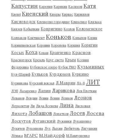
Капустин
Катя
Карелия
Карякин
Касимов
Киенский
Киев4
Кимры
Кирвас
Кириллов
Кисловодск
Клещеево городище
Клименко
Клязьма
Ковригино
Коломенское
Князев
Кобылкин
Козлов
Коньков
Колпаков
Континент
Копылов
Корин
Корягин
Корнилиевская
Коровин
Королева
Коршия
Коха
Краснов
Косых
Кравченко
Коцан
Крым
Красногорск
Кремль
Круг света
Ксения
Кузьминых
Федоровна
Кубенское озеро
Кубок ГМО
Кульков
Курдюмов
Куркино
Кул-Шариф
ЛИТ
Л.Маврин
Курникова
Курский вокзал
ЛА-8
Ларикова
Лапин
ЛЭП
Лазаренко
Лев Плоткин
Леонов
Леванов
Левдин
Левин
Ленин
Леннон
Лина
Лермонтов
Ли
Лида Ясенева
Лисковая
Лобашов
Лосев
Лосева
Лихотэ
Лопатков
Луганский
Лоскутов
Лужники
Лукашенко
Лукичев
Лукоянова
Лух
Лыхин
Любитель
Лягушкин
М'АРС
М.Найдорф
Лёнька
М.Павлушенко